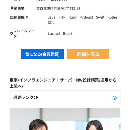
な技術も柔軟に取り入れることで、拡張性と運用性に優れ
勤務地
東京都港区元赤坂1丁目3-13
たシステムを構築します。
Java
PHP
Ruby
Python3
Swift
Kotlin
開発環境
SQL
▼3. ユーザー視点で"安心して使える"をつくります。
フレームワー
Laravel
React
〜テスト（品質保証を重視）〜
ク
開発後は、単体・結合・受入テストなどを通じて、バグの
洗い出しと品質担保を徹底。
詳細を見る
気になる(会員登録)
ワクトでは、テストの工程もプロジェクト成功の重要な要
素と捉え、ていねいなドキュメント整備とレビューを実施
します。
東京/インフラエンジニア｜サーバ・NW設計構築/運用から
▼4. クライアントのチームの一員として、共に走り続けま
上流へ/
す。
〜運用・保守（リリース後も継続伴走）〜
通過ランク：F
納品して終わりではなく、ワクトはプロダクトの成長も一
緒に見据えます。
リリース後もデータ分析やユーザーの声をもとに改善提案
を行い、価値を継続的に高めていく運用体制を構築。