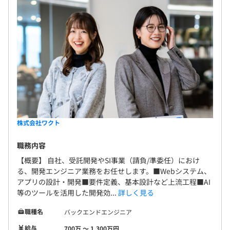
■昇給：年1回
ともに考え、ともに形にする。
※昇給時、全従業員の給与アップ平均107％以上！年収換
課題の言語化から、プロダクトの継続改善まで、お客様と
算で100万円以上UPした事例も！
ともに伴走しながら、プロジェクトを一つひとつていねい
に進めていきます。
▼1. "どうすれば、よりよくなるか" を一緒に考えるフェ
■各種社会保険完備（関東ITソフトウェア業健康保険組
ーズです。
合）
〜要件・要求定義（ビジネス課題の言語化）〜
まずは、クライアントのビジネスや業務を深く理解し、現
場で抱えている課題を「言葉」と「フロー図」で可視化。
株式会社ワクト
目的や制約条件まで含めた全体像を共有することで、視覚
無期雇用
的にも認識をそろえながら、プロジェクトの設計図を描い
職務内容
ていきます。
【概要】 自社、受託開発やSI事業（請負/準委任）におけ
る、開発エンジニア業務をお任せします。■Webシステム、
▼2. 現場にフィットする"ちょうどいい"開発を目指しま
アプリの設計・開発■要件定義、基本設計など上流工程■AI
す。
試用期間3カ月あり（期間中も条件変動なし）
等のツールを活用した開発効...
詳しく見る
〜設計・開発（モダン技術と自社ナレッジを活用）〜
職種名
バックエンドエンジニア
定義された要件をもとに、最適な技術を選定し、設計・開
給与
700万 〜 1,300万円
発を進行。自社でナレッジの多い中核技術に加え、モダン