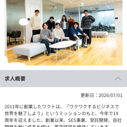
イベント・セミナー
paiza times
再チャレンジ結果一覧
リファレンス
インタビュー
note
就活成功ガイド
プラン
個人向けプラン
法人向けプラン
学校向けプラン
求人概要
契約内容・クーポン
更新日：2026/07/01
2011年に創業したワクトは、「ワクワクするビジネスで
世界を魅了しよう」というミッションのもと、今年で14
周年を迎えました。創業以来、SES事業、受託開発、自社
開発を軸に成長を続け、黒字経営を維持しています。