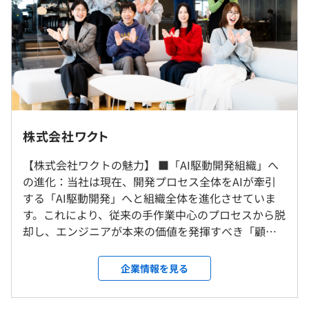
ワクトでは”独自の取組みであるグループワーク”（新規自
社開発案件モデルを考案する仕組み）を通し、お客様とユ
【年収事例】※業績賞与は含めておりません。
ーザー双方の視点に立った要件整理と提案、マネタイズや
TL：550万円以上/開発経験5年[月給43万＋決算賞与]
運用フェーズを見据えた設計を行う力を養っています。エ
PL：800万円以上/開発経験18年[月給62万＋決算賞与]
ンジニアであっても、ビジネスに強い。だからこそ、実装
PM：1365万円以上/開発経験9年[月給105万＋決算賞与]
するだけでは終わらない「課題解決型の提案」が可能で
す。
本社、リモート、東京都内近郊のプロジェクト先（東京、
神奈川、千葉、埼玉）のハイブリット勤務
株式会社ワクト
【生成AI活用力】
※現在社員の9割以上が出社とリモートワーク（在宅勤
生成AIは、業務効率化にとどまらず、サービスの品質や顧
（※
想定年収
は年収提示額を保証するものではありません）
務）のハイブリットで勤務しております。
【株式会社ワクトの魅力】 ■「AI駆動開発組織」へ
客体験を一段引き上げる技術です。ワクトでは、お客様の
※開発プロジェクトにより、勤務地の変動がある可能性が
の進化：当社は現在、開発プロセス全体をAIが牽引
事業に生成AIをどのように組み込むかを共に考え、サービ
あります。
する「AI駆動開発」へと組織全体を進化させていま
ス価値向上を目指す提案を行っています。
す。これにより、従来の手作業中心のプロセスから脱
9:00～18:00 or 10:00～19:00（実働8時間）
却し、エンジニアが本来の価値を発揮すべき「顧客
就業場所の変更範囲
※勤務時間はプロジェクトにより異なります。
折衝」「要件定義」「アーキテクチャ設計」といっ
＜雇入時＞
※徹底した労務管理をおこなうことによって、残業月平均
た高度でクリエイティブな業務にフルコミットでき
会社の定める場所（テレワークをおこなう場所を含む）
企業情報を見る
10時間未満。ご相談内容に応じてPJの変更などもおこな
自社開発事例【リアルタイム交通量計測アプリ開発】
る次世代の開発環境を構築しています。 ■充実した
＜変更範囲＞
うので、社員からも好評です♪
「トラフィックカウンター」は交通量のビッグデータをリ
社内イベントと福利厚生：忘年会のビンゴ大会、
会社の定める場所（テレワークをおこなう場所を含む）
休憩時間：休憩60分 ※昼食時間は業務の都合により各々
アルタイムで計測するアプリです。大手コンビニでも採用