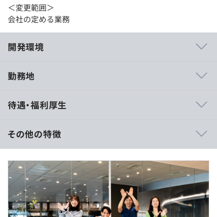
＜変更範囲＞
会社の定める業務
開発環境
勤務地
【技術力】
待遇・福利厚生
アーキテクチャ設計や問題解決能力の高さを持ち、超上流
工程から開発・運用・保守まで一貫して対応可能です。社
内外の勉強会を通じた継続的なスキルアップ、新技術やツ
その他の特徴
ールの積極的な取り入れ（生成AI含む）確かな技術力で、
高品質かつ安定したサービスを実現。
◎前職の給与保証！
Webシステム／スマホアプリ／インフラをはじめとした
◎業界最高水準！
幅広い領域での開発実績があるため、多様な言語やフレー
ムワークへの対応力を強みとしています。
【想定年収】
500～1000万円
【ビジネス力（グループワーク力）】
※経験やスキルを考慮し、当社規定により優遇します。