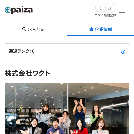
ログイン
新規登録
求人詳細
企業情報
転職・キャリア
未経験転職
求人検索
通過ランク：C
新卒就活
求人検索
インタビュー
株式会社ワクト
学習
求人検索
インタビュー
転職成功ガイド
本選考
スキルチェック
講座一覧
転職成功ガイド
転職エージェント
ゲーム・マンガ
インターン
プログラミング言語
問題集
メディア
SQL
4択課題
新卒エージェント
paizaとは？
Tech Team Journal
評価結果一覧
ナレッジ