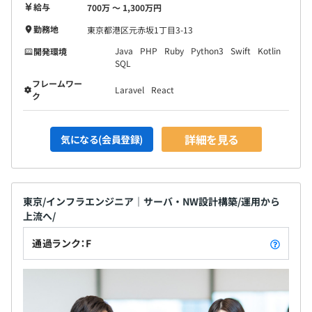
給与
700万 〜 1,300万円
勤務地
東京都港区元赤坂1丁目3-13
Java
PHP
Ruby
Python3
Swift
Kotlin
開発環境
SQL
フレームワー
Laravel
React
ク
詳細を見る
気になる(会員登録)
東京/インフラエンジニア｜サーバ・NW設計構築/運用から
上流へ/
通過ランク：F