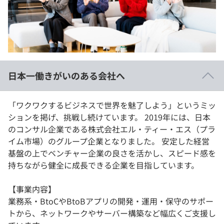
イベント・セミナー
paiza times
再チャレンジ結果一覧
リファレンス
インタビュー
note
就活成功ガイド
プラン
日本一働きがいのある会社へ
個人向けプラン
「ワクワクするビジネスで世界を魅了しよう」というミッ
法人向けプラン
ションを掲げ、挑戦し続けています。 2019年には、日本
のコンサル企業である株式会社エル・ティー・エス（プラ
学校向けプラン
イム市場）のグループ企業となりました。 安定した経営
基盤の上でベンチャー企業の良さを活かし、スピード感を
契約内容・クーポン
持ちながら健全に成長できる企業を目指しています。
【事業内容】
業務系・BtoCやBtoBアプリの開発・運用・保守のサポー
トから、ネットワークやサーバー構築など幅広くご支援し