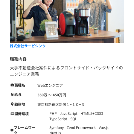
株式会社サービシンク
職務内容
大手不動産会社案件によるフロントサイド・バックサイドの
エンジニア業務
職種名
Webエンジニア
給与
350万 〜 450万円
勤務地
東京都新宿区新宿１−１０−３
PHP
JavaScript
HTML5+CSS3
開発環境
TypeScript
SQL
フレームワー
Symfony
Zend Framework
Vue.js
ク
Nuxt.js