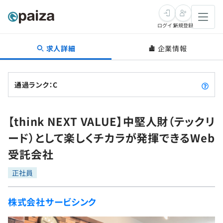
ログイン
新規登録
求人詳細
企業情報
転職・キャリア
未経験転職
求人検索
通過ランク：C
新卒就活
求人検索
インタビュー
【think NEXT VALUE】中堅人財（テックリ
学習
求人検索
インタビュー
転職成功ガイド
ード）として楽しくチカラが発揮できるWeb
本選考
スキルチェック
講座一覧
受託会社
転職成功ガイド
転職エージェント
ゲーム・マンガ
インターン
プログラミング言語
正社員
問題集
メディア
SQL
4択課題
株式会社サービシンク
新卒エージェント
paizaとは？
Tech Team Journal
評価結果一覧
ナレッジ