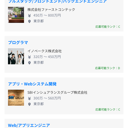
フルスタック/フロントエンド/バックエンドエンジニア
受動喫煙防止措置に関する事項
（プロジェクト人数：6名 開発期間：6ヶ月）
敷地内禁煙
・RE/MAX JAPAN 様（
http://www.remax-japan.com/
）
株式会社ファーストコンテック
土曜、日曜、祝祭日、夏季休暇、年末年始休暇
450万 〜 800万円
（プロジェクト人数：7名 開発期間：9ヶ月）
東京都
・オリックス不動産 様（
http://owners.orix-sumai.jp/
）
応募可能ランク：C
（プロジェクト人数：2名 開発期間：2ヶ月）
・不動産業界用広告素材データ管理ツール（URL非公開）
東京メトロ丸ノ内線 新宿御苑前駅 徒歩５分
プログラマ
時限手当として、インフレ手当15,000円、テレワーク手当
（プロジェクト人数：5名 開発期間：5ヶ月）
3,150円を支給中
※各企業様ごとに開発部分が異なります。
イノベークス株式会社
320万 〜 450万円
東京都
応募可能ランク：D
昇給査定年 2 回(１月・７月)
【支援制度】
アプリ・Webシステム開発
・社外セミナー受講料半額支給
・業務関連書籍の購入費全額支給
SBIインシュアランスグループ株式会社
300万 〜 560万円
・技術系書籍や雑誌の購入、購読
東京都
・資格取得費用の補助
関東ITソフトウェア健康保険組合加入
応募可能ランク：C
Web/アプリエンジニア