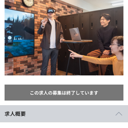
イベント・セミナー
paiza times
再チャレンジ結果一覧
リファレンス
インタビュー
note
就活成功ガイド
プラン
個人向けプラン
法人向けプラン
学校向けプラン
契約内容・クーポン
この求人の募集は終了しています
求人概要