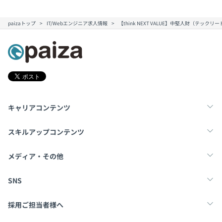
paizaトップ
IT/Webエンジニア求人情報
【think NEXT VALUE】中堅人財（テ
キャリアコンテンツ
転職・キャリア
未経験転職
新卒就活
スキルアップコンテンツ
学習
スキルチェック
マンガ・ゲーム
メディア・その他
Tech Team Journal
paiza times
note
SNS
X
Facebook
採用ご担当者様へ