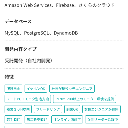
Amazon Web Services、Firebase、さくらのクラウド
データベース
MySQL、PostgreSQL、DynamoDB
開発内容タイプ
受託開発（自社内開発）
特徴
服装自由
イヤホンOK
社長が現役or元エンジニア
ノートPC＋モニタ別途支給
1920x1200以上のモニター環境を提供
残業３０H以内
フリードリンク
副業OK
女性エンジニアが在籍
若手歓迎
第二新卒歓迎
オンライン面談可
女性リーダー活躍中