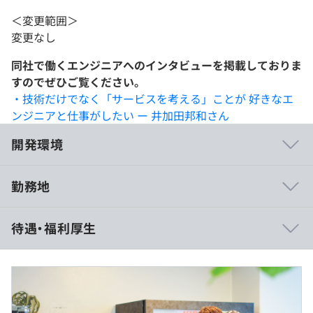
＜変更範囲＞
変更なし
同社で働くエンジニアへのインタビューを掲載しておりま
すのでぜひご覧ください。
・技術だけでなく「サービスを考える」ことが 好きなエ
ンジニアと仕事がしたい ー 井加田邦和さん
開発環境
勤務地
【職場環境】
待遇・福利厚生
平均年齢が32.3歳と落ち着いた職場環境です。
労働環境整備には配慮をしており、完全週休2日制（土、
日）は勿論、
ひとつきの平均残業時間も10~20時間と少なく、プライベ
ートとの両立が可能です。
基本給＋固定残業代（30時間） ※30時間を超過した場