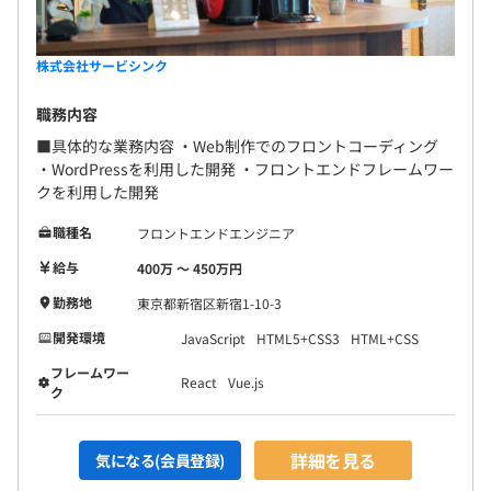
株式会社サービシンク
職務内容
■具体的な業務内容 ・Web制作でのフロントコーディング
・WordPressを利用した開発 ・フロントエンドフレームワー
クを利用した開発
職種名
フロントエンドエンジニア
給与
400万 〜 450万円
勤務地
東京都新宿区新宿1-10-3
開発環境
JavaScript
HTML5+CSS3
HTML+CSS
フレームワー
React
Vue.js
ク
詳細を見る
気になる(会員登録)