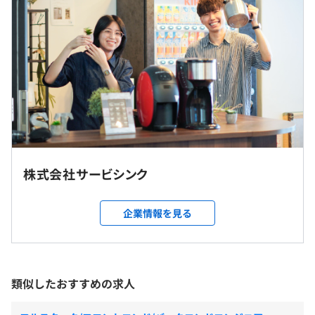
合１分単位で別途支給、通勤手当支給（上限あり）
アジャイル開発手法を採用して、見積りと計画の策定を慎
■賃金形態：月給制（約28.5万〜 固定残業代を含む ）
重かつ柔軟に行っています。
■賃金の決定方法：「当社規定により決定」
それによって、無理な開発計画を避け、残業を極力減らし
■基本給：約23万～
ています。
■固定残業代：30時間分、約5.5万～（超過分は別途支
給）
【受託実績一例】
実績 各詳細URL：
https://servithink.co.jp/projects
・アットホーム 様（
（※
想定年収
は年収提示額を保証するものではありません）
株式会社サービシンク
https://atbb.athome.jp/business/service/athp/index.ht
ml
）（プロジェクト人数：8名 開発期間：数年にわた
就業場所の変更範囲
企業情報を見る
り継続的に機能改善中）
＜雇入時＞
基本設定は９：３０〜１８：３０（但しフルフレックスタ
・レオパレス21 様（
http://www.leopalace21.com
、
東京本社
イム制）
https://www.leopalace21.com/mypage/
）（プロジェク
＜変更範囲＞
休憩時間：基本設定は12:00〜13:00（60分）
ト人数：5名 開発期間：数年にわたり継続的に機能改善
変更なし
類似したおすすめの求人
平均残業時間：平均１５時間以下
中）
・LIFULL 様（
http://www.homes.co.jp/renovation/
）