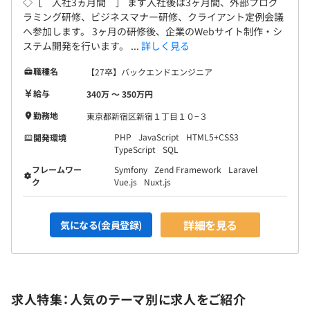
◇［ 入社3ヵ月間 ］ まず入社後は3ヶ月間、外部プログ
ラミング研修、ビジネスマナー研修、クライアント定例会議
へ参加します。 3ヶ月の研修後、企業のWebサイト制作・シ
ステム開発を行います。 ...
詳しく見る
職種名
【27卒】バックエンドエンジニア
給与
340万 〜 350万円
勤務地
東京都新宿区新宿１丁目１０−３
PHP
JavaScript
HTML5+CSS3
開発環境
TypeScript
SQL
フレームワー
Symfony
Zend Framework
Laravel
ク
Vue.js
Nuxt.js
詳細を見る
気になる(会員登録)
求人特集：人気のテーマ別に求人をご紹介