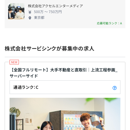
３年以内のMacBook Pro
無期雇用
株式会社アクセルエンターメディア
500万 〜 750万円
東京都
応募可能ランク：A
原則３ヶ月
株式会社サービシンクが募集中の求人
【全国フルリモート】大手不動産と直取引｜上流工程参画_
サーバーサイド
通過ランク：C
3名〜5名