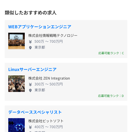
数4,000店舗を突破！タッチパネル式セルフオーダー
時間単位有休
東京メトロ銀座線・南北線 溜池山王駅 徒歩2分
端末『メニウくん』の製造・販売が主力サービスで
類似したおすすめの求人
東京メトロ南北線 六本木一丁目駅 徒歩6分
す。 飲食店専門に開発されたタブレットだからこ
そ、飲食店のオペレーションに即した豊富な機能
WEBアプリケーションエンジニア
と、現場に耐えうる耐久性を備えています。 居酒屋
通勤交通費（月上限5万円支給）
株式会社情報戦略テクノロジー
／回転寿司／焼肉屋／カラオケ／オーダーバイキン
慶弔金
500万 〜 700万円
グ／レストランなど、業態ごとに合わせて選べるシ
東京都
勤続表彰（入社後、満5年単位で表彰と賞与が付与されま
ステムラインナップを取り揃えており、 「人件費を
応募可能ランク：C
す）
■各システムに担当者をたて、設計・実装フェーズにおい
減らしたい／人手不足を解消したい」「客単価・回
てレビューを実施し、別の視点でのチェックを重視するこ
転率など営業数値の改善をしたい」「コンテンツで
Linuxサーバーエンジニア
とで、品質向上につなげています。
他社との差別化をしたい」「会員データを蓄積して
■検証では要件定義・開発の担当者と日々進捗・バグレビ
株式会社 ZEN Integration
注文データと照合したい」「QSC（品質・サービ
昇給査定：年4回（9月・12月・3月・6月）
300万 〜 500万円
ューを実施し、開発への迅速なフィードバックをおこなっ
ス・清潔さ・価値）を上げるコンテンツや取り組み
東京都
ています。その結果、リリース後の不具合を抑制し、開発
をしたい」などの課題を解決しています。 【当社の
応募可能ランク：D
者の負担の軽減につなげています。メンバー間の技術サポ
特徴・強み】 ■飲食業のセルフオーダー専用端末の
ートも日常的に行っており、相談しやすい環境です。
独自開発・製造 ■耐久性・信頼性・安定性・利便性
社会保険完備（健康保険・厚生年金加入・雇用保険・労災
データベーススペシャリスト
を実現します ■自社スタッフがおこなう24時間、
保険）
株式会社ビットソフト
365日体制のサポートセンター完備 ■当社は皆様の
【開発環境】
400万 〜 700万円
店舗サービスの品質向上と業務運営の効率化をお約