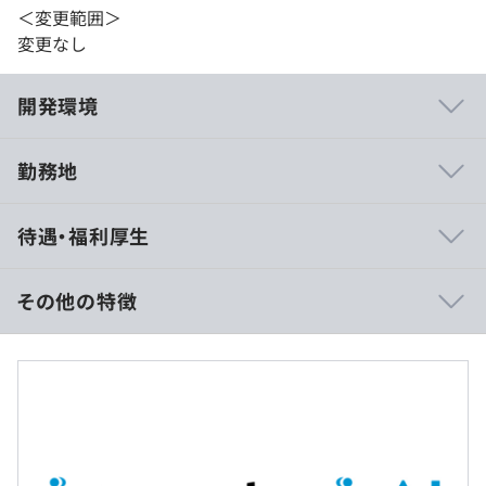
＜変更範囲＞
変更なし
開発環境
勤務地
【外食向けソリューション事業】
待遇・福利厚生
■外食向けタブレットのアプリケーション開発
■厨房向けアプリケーションの開発
■POS／OESとの連携
その他の特徴
■各種システムとの連携開発
■賃金形態：月給制
【外食向け予約システム事業】
■賃金の決定方法：当社規定により決定
■ウェイティングナビのアプリケーション開発、サーバ、
■月給：約33万6円〜58万4,000円（固定残業代を含む）
Webサイト、Webview
■基本給：約25万7,000～44万6,000円
■固定残業代：40時間分、約7万9､000～13万8,000円
【株主優待システム事業（電子化）】
（超過分は別途支給）