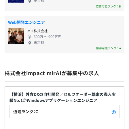
東京都
■OS：Linux、Windows
束します。 ■人手不足、人件費・材料費の高騰、不
応募可能ランク：B
■言語：C、C++、VC++、C#
安定な景気の状況打破を実現 ■店舗サービスの品質
無期雇用
■バージョン管理：Git
向上、業務の効率化等を実現 ■店舗運営のトータル
Web開発エンジニア
■プロジェクト管理：Redmine
システム化を実現
MIL株式会社
600万 〜 900万円
東京都
3カ月（待遇の変更はありません）
応募可能ランク：A
半期ごとの目標設定、振り返りによる評価をおこなってい
ます。
株式会社impact mirAIが募集中の求人
全社127名
開発メンバー：11名（社員7名+協力会社4名）
【横浜】外食DXの自社開発／セルフオーダー端末の導入実
績No.1◎Windowsアプリケーションエンジニア
通過ランク：C