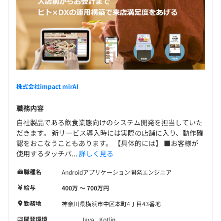
株式会社impact mirAI
職務内容
自社製品である飲食業態向けのシステム開発を担当していた
だきます。 新サービス導入時には実際の店舗に入り、動作確
認をおこなうこともあります。 【具体的には】 ■お客様が
使用するタッチパ...
詳しく見る
職種名
Androidアプリケーション開発エンジニア
給与
400万 〜 700万円
勤務地
神奈川県横浜市中区本町4丁目43番地
開発環境
Java
Kotlin