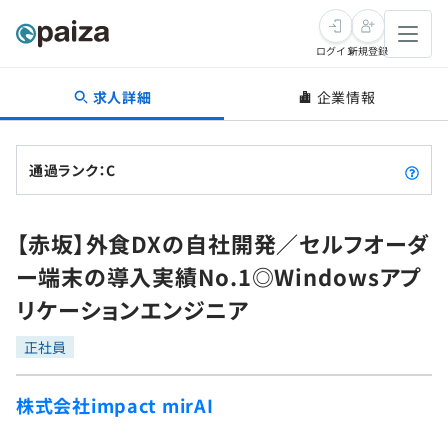
ログイン
新規登録
求人詳細
企業情報
転職・キャリア
未経験転職
求人検索
通過ランク：C
新卒就活
求人検索
インタビュー
【赤坂】外食DXの自社開発／セルフオーダ
学習
求人検索
インタビュー
転職成功ガイド
ー端末の導入実績No.1◎Windowsアプ
本選考
スキルチェック
講座一覧
リケーションエンジニア
転職成功ガイド
転職エージェント
ゲーム・マンガ
インターン
プログラミング言語
正社員
問題集
メディア
SQL
4択課題
株式会社impact mirAI
新卒エージェント
paizaとは？
Tech Team Journal
評価結果一覧
ナレッジ