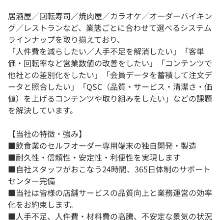
居酒屋／回転寿司／焼肉屋／カラオケ／オーダーバイキン
グ／レストランなど、業態ごとに合わせて選べるシステム
ラインナップを取り揃えており、
「人件費を減らしたい／人手不足を解消したい」「客単
価・回転率など営業数値の改善をしたい」「コンテンツで
他社との差別化をしたい」「会員データを蓄積して注文デ
ータと照合したい」「QSC（品質・サービス・清潔さ・価
値）を上げるコンテンツや取り組みをしたい」などの課題
を解決しています。
【当社の特徴・強み】
■飲食業のセルフオーダー専用端末の独自開発・製造
■耐久性・信頼性・安定性・利便性を実現します
■自社スタッフがおこなう24時間、365日体制のサポート
センター完備
■当社は皆様の店舗サービスの品質向上と業務運営の効率
化をお約束します。
■人手不足、人件費・材料費の高騰、不安定な景気の状況