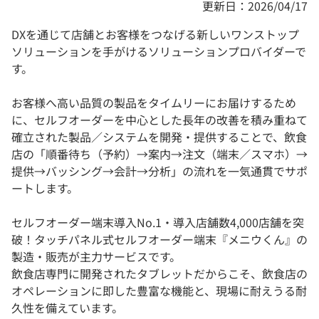
更新日：2026/04/17
DXを通じて店舗とお客様をつなげる新しいワンストップ
ソリューションを手がけるソリューションプロバイダーで
す。
お客様へ高い品質の製品をタイムリーにお届けするため
に、セルフオーダーを中心とした長年の改善を積み重ねて
確立された製品／システムを開発・提供することで、飲食
店の「順番待ち（予約）→案内→注文（端末／スマホ）→
提供→バッシング→会計→分析」の流れを一気通貫でサポ
ートします。
セルフオーダー端末導入No.1・導入店舗数4,000店舗を突
破！タッチパネル式セルフオーダー端末『メニウくん』の
製造・販売が主力サービスです。
飲食店専門に開発されたタブレットだからこそ、飲食店の
オペレーションに即した豊富な機能と、現場に耐えうる耐
久性を備えています。