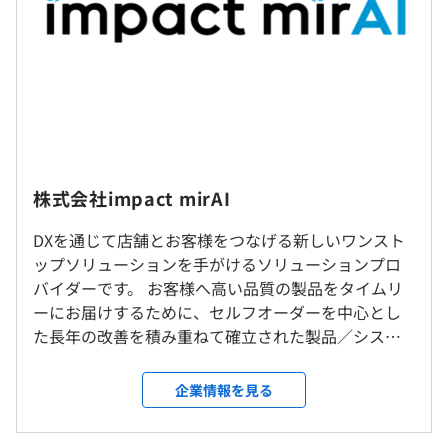
■サーバ、Wehサイト、クライアント（Androidアプリ）
・技術書は会社で購入
（※
想定年収
は年収提示額を保証するものではありません）
・メンター制度あり
・社内勉強会の開催
・コードレビューの実施
就業場所の変更範囲
株式会社impact mirAI
9：00～18：00
＜雇入時＞
休憩時間：12：00〜13：00（60分）
DXを通じて店舗とお客様をつなげる新しいワンスト
赤坂オフィス
平均残業時間：平均20時間／月
ップソリューションを手がけるソリューションプロ
＜変更範囲＞
開発環境PCとして、高スペックのデスクトップPCを用意
バイダーです。 お客様へ高い品質の製品をタイムリ
変更なし
します。
ーにお届けするために、セルフオーダーを中心とし
またオフィス業務用や会議用に、ノートPCも別途ご用意
た長年の改善を積み重ねて確立された製品／システ
【年間休日120日】
受動喫煙防止措置に関する事項
します。
ムを開発・提供することで、飲食店の「順番待ち
完全週休2日制（土・日・祝日）
敷地内禁煙
（予約）→案内→注文（端末／スマホ）→提供→バ
企業情報を見る
年末年始休暇
ッシング→会計→分析」の流れを一気通貫でサポー
特別（慶弔）休暇
トします。 セルフオーダー端末導入No.1・導入店舗
産休/育休