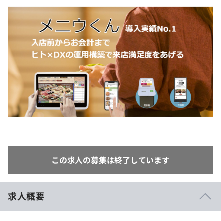
イベント・セミナー
paiza times
再チャレンジ結果一覧
リファレンス
インタビュー
note
就活成功ガイド
プラン
個人向けプラン
法人向けプラン
学校向けプラン
契約内容・クーポン
この求人の募集は終了しています
求人概要