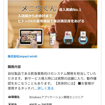
【リーダー】 46歳
学生時代の専攻：情報工学科
2003年～2011年 1社目：組み込み、アプリケーションエ
ンジニアとして開発業務や、評価検証業務に従事。
株式会社impact mirAI
2012年～現在 2社目（当社）：自社アプリケーションの
職務内容
開発業務を担当。
自社製品である飲食業態向けのシステム開発を担当していた
だきます。 新サービス導入時には実際の店舗に入り、動作確
認をおこなうこともあります。 【具体的には】 ■お客様が
使用するタッチパ...
詳しく見る
■各案件（プロジェクト）に対して要件定義、開発、検証
工程でそれぞれ担当を立て、業務を推進していくことが多
職種名
Windowsアプリケーション開発エンジニア
いです。開発対象が複数のシステムに渡る場合は、各シス
給与
400万 〜 700万円