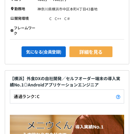
テム毎に開発担当者が立ちます。
■30～50代の年齢層の担当で、各担当の立場から意見を
勤務地
神奈川県横浜市中区本町4丁目43番地
出し開発を進めていきます。
開発環境
C
C++
C＃
■GUIなど画面デザインに関わる点や運用に関わる案件に
フレームワー
ついては、営業・メニュー制作部・サポートセンターの意
ク
見も取り入れ、全社一丸となってよりよいサービスの提供
を目指しています。
詳細を見る
気になる(会員登録)
【横浜】外食DXの自社開発／セルフオーダー端末の導入実
績No.1◎Androidアプリケーションエンジニア
通過ランク：C