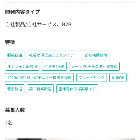
開発内容タイプ
自社製品/自社サービス、B2B
特徴
服装自由
社長が現役or元エンジニア
一部在宅勤務可
オンライン面談可
イヤホンOK
ノートPC＋モニタ別途支給
1920x1200以上のモニター環境を提供
フリードリンク
副業OK
若手歓迎
第二新卒歓迎
産休育休取得実績あり
募集人数
2名