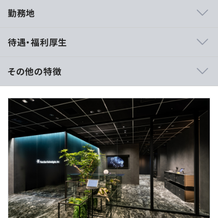
勤務地
■配筋検査支援ソリューションTOTTARROW
待遇・福利厚生
https://tottarrow.com/
その他の特徴
月給37.5万円以上（固定残業代45時間分相当/9.9万円～含
む）超過分別途支給
※経験・能力に応じて決定します。
Terraform
（※
想定年収
は年収提示額を保証するものではありません）
フレックスタイム制（コアタイムなし/1日の標準労働時間