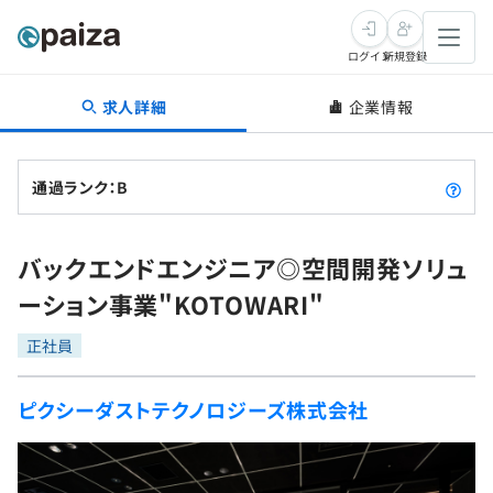
ログイン
新規登録
求人詳細
企業情報
転職・キャリア
未経験転職
求人検索
通過ランク：B
新卒就活
求人検索
インタビュー
バックエンドエンジニア◎空間開発ソリュ
学習
求人検索
インタビュー
転職成功ガイド
ーション事業"KOTOWARI"
本選考
スキルチェック
講座一覧
転職成功ガイド
転職エージェント
正社員
ゲーム・マンガ
インターン
プログラミング言語
問題集
ピクシーダストテクノロジーズ株式会社
メディア
SQL
4択課題
新卒エージェント
paizaとは？
Tech Team Journal
評価結果一覧
ナレッジ