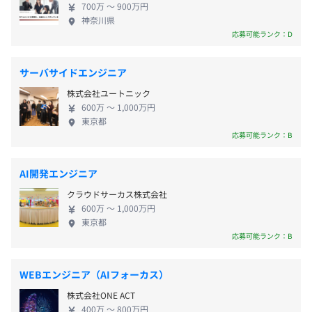
700万 〜 900万円
世の中を少しでも良くし、そしてそれを生み出す孵
神奈川県
卵器が社会に対して必要な機能として回り続けるよ
応募可能ランク：D
うな状態を目指しています。
年2回
サーバサイドエンジニア
株式会社ユートニック
600万 〜 1,000万円
東京都
社会保険完備（雇用保険、労災保険、厚生年金、健康保
応募可能ランク：B
険、介護保険）
AI開発エンジニア
クラウドサーカス株式会社
無期雇用
600万 〜 1,000万円
東京都
応募可能ランク：B
WEBエンジニア（AIフォーカス）
試用期間６カ月（その他待遇等変更なし）
株式会社ONE ACT
400万 〜 800万円