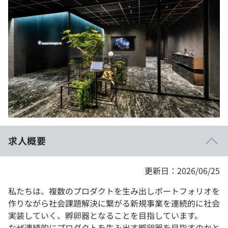
イベント・セミナー
paiza times
再チャレンジ結果一覧
リファレンス
インタビュー
note
就活成功ガイド
プラン
個人向けプラン
法人向けプラン
学校向けプラン
求人概要
契約内容・クーポン
更新日：2026/06/25
私たちは、複数のプロダクトを生み出しポートフォリオを
作りながら社会課題解決に繋がる新規事業を連続的に社会
実装していく、孵卵器となることを目指しています。
なぜ連続的にプロダクトを生み出す孵卵器を目指すのかと