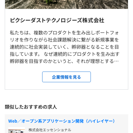
8時間）
※フレキシブルタイム（7:30-21:00）
ピクシーダストテクノロジーズ株式会社
※9:00-19:00の時間帯に勤務している社員が大半です。
就業場所の変更範囲
休憩時間：休憩60分
私たちは、複数のプロダクトを生み出しポートフォ
＜雇入時＞
平均残業時間：平均15時間／月
リオを作りながら社会課題解決に繋がる新規事業を
東京本社
連続的に社会実装していく、孵卵器となることを目
＜変更範囲＞
指しています。 なぜ連続的にプロダクトを生み出す
会社の定める場所（テレワークを行う場所を含む）
孵卵器を目指すのかというと、それが理想とする未
・完全週休2日制（土曜日・日曜日）、国民の祝日、年末
来にとって必要なパーツだと考えているからです。
年始
受動喫煙防止措置に関する事項
一つ一つのプロダクトも勿論ですが、アカデミア連
企業情報を見る
・有給休暇（法定どおり。ただし、入社後６か月経過まで
従業員に対する受動喫煙対策：あり
携もしながらテクノロジーで世の中をよくしてい
の間に特別休暇あり）
対策内容：敷地内禁煙
く、その射出装置としての孵卵器そのものが必要な
・特別休暇（夏季休暇等）
のではないかと考え、取り組んでいます。 現在注力
・産前産後休暇等法定の休暇
している領域は、Health care & Diversity領域（高齢
類似したおすすめの求人
者及び障がいがある方々やそれに限られないひとび
各線「東京駅」直結
とのQoL向上）と、Workspace/DX領域（建設/製造
Web／オープン系アプリケーション開発（ハイレイヤー）
各線「京橋駅」、「日本橋駅」、「銀座一丁目駅」、「宝
などの現場のDX）の2つです。 究極的には、ピクシ
・通勤交通費支給
町駅」徒歩10分以内
株式会社エッセンショナル
ーダストテクノロジーズが生み出す新しい技術が、