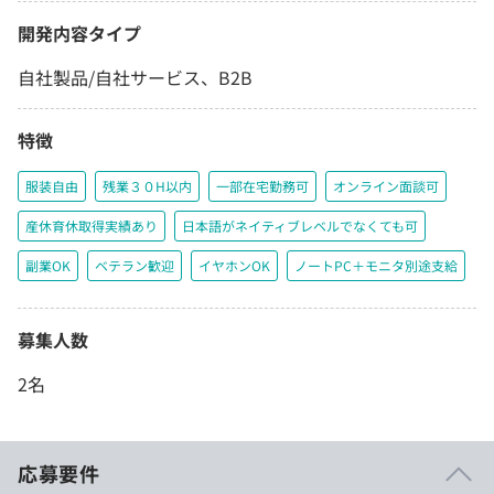
開発内容タイプ
自社製品/自社サービス、B2B
特徴
服装自由
残業３０H以内
一部在宅勤務可
オンライン面談可
産休育休取得実績あり
日本語がネイティブレベルでなくても可
副業OK
ベテラン歓迎
イヤホンOK
ノートPC＋モニタ別途支給
募集人数
2名
応募要件