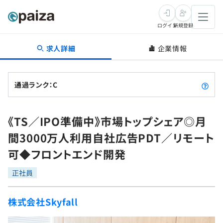
ログイン
新規登録
求人詳細
企業情報
転職・キャリア
未経験転職
求人検索
通過ランク：C
新卒就活
求人検索
インタビュー
《TS／IPO準備中》市場トップシェア◎月
学習
求人検索
インタビュー
転職成功ガイド
間3000万人利用自社広告PDT／リモート
本選考
スキルチェック
講座一覧
可◆フロントエンド開発
転職成功ガイド
転職エージェント
ゲーム・マンガ
インターン
プログラミング言語
正社員
問題集
メディア
SQL
4択課題
株式会社Skyfall
新卒エージェント
paizaとは？
Tech Team Journal
評価結果一覧
ナレッジ