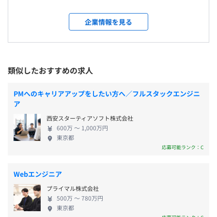
平均残業時間：全社平均14時間 ／月
なお客様のニーズに対応できる高品質な調査結果を提供し
います。 ■リワードマーケティングプラットフォー
変更なし
ます。
ム事業■ 『SKYFLAG』 ユーザー体験に寄り添ったリ
企業情報を見る
LINEリサーチのオフィシャルパートナーとして認定を受
ワードマーケティングプラットフォームです。 リワ
受動喫煙防止措置に関する事項
けています。
ードを活用した独自のモデルを確立し、マネタイ
〈年間休日120日以上〉
屋内原則禁煙（喫煙室あり）
ズ・プロモーション・リサーチという分野で、総合
・完全週休2日（土・日）
◆『ポーカーチェイス』
https://poker-chase.com/
的なマーケティング支援を行っています。
類似したおすすめの求人
・祝日
バトロワ式オンラインポーカーゲームアプリです。
『SKYFLAG』を導入しているサービスで“ユーザー
・法定休暇・特別休暇あり
2021年8月にリリースし、250万ダウンロードを突破しま
が、オファー（広告）を一定条件まで利用する”とい
PMへのキャリアアップをしたい方へ／フルスタックエンジニ
した。
・都営大江戸線「六本木駅」8番出口より直結
う体験を通して、リワード（報酬）を獲得できます。
ア
人気VTuberとのタイアップ配信やコラボイベントなどに
・東京メトロ日比谷線「六本木駅」より地下通路にて直結
この仕組みにより、サービスを運営する企業に対し
力を入れています。
・東京メトロ千代田線「乃木坂駅」3番出口より徒歩約3
西安スターティアソフト株式会社
ては広告マネタイズ支援を行い、広告主に対して
交通費規定内支給
600万 〜 1,000万円
分
は、ロングCPEリワード広告による本質的なプロモー
東京都
◆『ポケットプレイ』
・東京メトロ南北線 「六本木一丁目駅」1番出口より徒歩
https://pocketplay.app/
ションを提供します。 さらに『SKYFLAG』ユーザー
応募可能ランク：C
好きなゲームを遊ぶだけでポイ活できるアプリです。
約10分
にアンケート配信が可能な『SKYFLAGリサーチ』で
このアプリを経由して好きなゲームアプリを見つけてプレ
は、これまでのアンケートパネルでは難しいとされ
Webエンジニア
イすることで、Amazonギフトカードをはじめとするギフ
賞与：年2回（夏・冬）＋業績加算賞与あり
ていた若年層からの回答を回収することができます。
トと交換ができるポイントが貯まり、ゲームを楽しみなが
プライマル株式会社
ビジネスの意思決定に必要なデータを集めて企業の
らポイ活もおこなうことができます。
500万 〜 780万円
マーケティング活動を支援します。 ■その他事業■
東京都
『ポーカーチェイス』 テキサスホールデムのルール