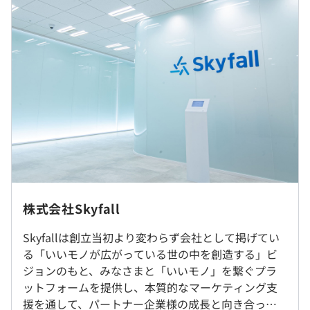
択をしています。
※業績加算賞与はない場合もあり
※経験・能力を考慮の上、当社規定により決定いたしま
す。
◆『SKYFLAG』
https://skyflag.info/
自社広告サービス『SKYFLAG』で「ロングCPEリワード
広告」を提供しています。
月間3000万人のアクティブユーザーを抱え、業界では市
（※
想定年収
は年収提示額を保証するものではありません）
場シェアトップを誇る広告マネタイズプラットフォームで
す。
また、広告効果の高いプロダクトを発表する世界ランキン
・週2日リモート勤務可（週3以上の出社／毎週月曜日は
〈フレックスタイム制〉※標準労働時間：8時間
グにおいて、海外の大手広告プロダクトに並んで上位にラ
全社出社となっております）
株式会社Skyfall
・標準的な勤務時間帯：10:00～19:00
ンクインしています。
・転居をともなう転勤はありません。
・コアタイム：11:00～16:00
Skyfallは創立当初より変わらず会社として掲げてい
・フレキシブルタイム：8:00～11:00、16:00～22:00
◆『SKYFLAGリサーチ』
https://research-skyflag.info/
る「いいモノが広がっている世の中を創造する」ビ
就業場所の変更範囲
・標準労働時間月間：8時間×営業日数
広告マネタイズプラットフォーム『SKYFLAG』を導入す
ジョンのもと、みなさまと「いいモノ」を繋ぐプラ
＜雇入時＞
休憩時間：60分 ※昼食時間は業務の都合により各々の自
る100媒体以上のアプリやサービスを通してアンケート調
ットフォームを提供し、本質的なマーケティング支
東京本社、および自宅
主性に任せています
査をおこなうことで代表性の高い調査を実現し、さまざま
援を通して、パートナー企業様の成長と向き合って
＜変更範囲＞