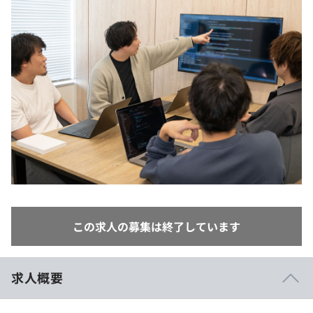
イベント・セミナー
paiza times
再チャレンジ結果一覧
リファレンス
インタビュー
note
就活成功ガイド
プラン
個人向けプラン
法人向けプラン
学校向けプラン
契約内容・クーポン
この求人の募集は終了しています
求人概要