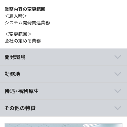
業務内容の変更範囲
＜雇入時＞
システム開発関連業務
＜変更範囲＞
会社の定める業務
開発環境
勤務地
アジャイル開発でプロダクトのアップデートをしておりま
待遇・福利厚生
す。
プロダクトを永遠にアップデートし続けるために、プロダ
クトをなるべく早く提供し、現場からのフィードバックを
その他の特徴
得ることを重要視し開発を進めています。
また、安定感や開発スピードを重視した開発環境を構築し
■年収500万円～1000万円（月給34万～71万円）
ています。開発環境は適宜、チームで議論の上、最適な選
■賞与年2回（夏・冬）＋業績賞与あり