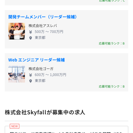
応募可能ランク：C
◆『SKYORDER』
https://skyorder.jp/
昇給査定：年2回（4月、10月)
を採用した本格派ポーカーゲームの開発と運営、マ
飲食店向けセルフオーダーシステムです。
ーケティングを行っております。 リリース直後には
開発チームメンバー（リーダー候補）
従来のオペレーション改善機能に加え、広告の力でお客様
AppStore無料ランキングで1位を獲得し、累計250万
はおトクに楽しく飲食でき、店舗に新たな収益源を提供し
株式会社アスレバ
ダウンロードを突破するなど多くのユーザー様にプ
ます。
500万 〜 700万円
社会保険完備（健康保険〈関東ITソフトウェア健康保険組
レイしていただいております。 『ポケットプレイ』
東京都
合加入〉・厚生年金保険、雇用保険・労災保険）
好きなゲームを遊ぶだけでポイ活できるアプリです。
応募可能ランク：B
『ポケットプレイ』を経由して好きなゲームアプリ
を見つけてプレイすることで、Amazonギフトカード
Web エンジニア リーダー候補
をはじめとするギフトと交換ができるポイントが貯
◆オンライン学習講座
無期雇用
株式会社ゴーガ
まり、ゲームを楽しみながらポイ活も行うことがで
動画で学ぶオンライン講座Udemyに登録されているコン
600万 〜 1,000万円
きます。 『SKYORDER』 飲食店のオーダー業務を効
東京都
テンツから自由に研修を受けることが可能となっておりま
率化、顧客体験を向上させる独自のセルフオーダー
応募可能ランク：B
す。
システム『SKYORDER』の開発・運営を行っていま
3カ月（期間中、待遇の変更はありません）
す。 飲食店に来店されたお客様が二次元バーコード
◆社内勉強会制度
を読み取りスマートフォンからいつでも注文でき、
半期に2回各本部主催で全社向けに勉強会をおこない、知
株式会社Skyfallが募集中の求人
さらにメニュー内に広告『SKYORDER』を表示し、
識やスキルを共有する制度です。
掲載広告を経由して成果条件を達成することで、当
日のお会計から割引を受けることができます。
◆半期会議