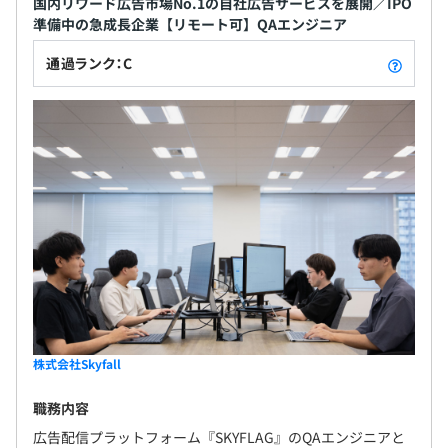
国内リワード広告市場No.1の自社広告サービスを展開／IPO
半年に1度開催している、社員総会です。
準備中の急成長企業【リモート可】QAエンジニア
経営陣からの業績報告や経営方針の発表の他、著名なゲス
通過ランク：C
トを招いたゲスト登壇や半期で活躍した社員を讃え、MVP
表彰をおこなっております。
相談のうえ、ご希望のマシンを支給します。
※1人30万円分までノートPC・モニターを購入可能
アジャイル
株式会社Skyfall
職務内容
広告配信プラットフォーム『SKYFLAG』のQAエンジニアと