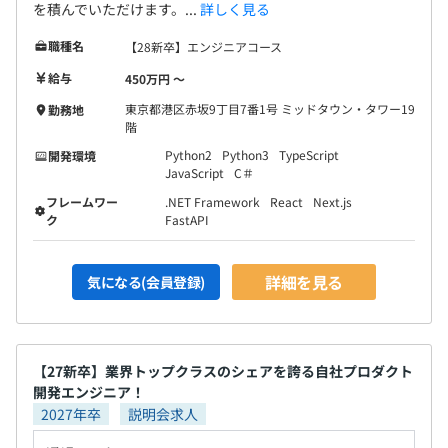
を積んでいただけます。...
詳しく見る
職種名
【28新卒】エンジニアコース
給与
450万円 〜
東京都港区赤坂9丁目7番1号 ミッドタウン・タワー19
勤務地
階
Python2
Python3
TypeScript
開発環境
JavaScript
C＃
フレームワー
.NET Framework
React
Next.js
ク
FastAPI
詳細を見る
気になる(会員登録)
【27新卒】業界トップクラスのシェアを誇る自社プロダクト
開発エンジニア！
2027年卒
説明会求人