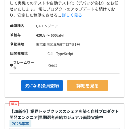
して実機でのテストや自動テスト化（デバッグ含む）をお任
せいたします。 常にプロダクトのアップデートを続けてお
り、安定した稼働をさせる...
詳しく見る
【開発環境】
・機械学習：Python
職種名
QAエンジニア
・フロントエンド：React／TypeScript
給与
420万 〜 600万円
・バックエンド：C#（ASP.NET）
・データベース：MySQL
勤務地
東京都港区赤坂9丁目7番1号
・サーバー：AWS
開発環境
C＃
TypeScript
・バージョン管理：Git、GitHub
フレームワー
・タスク管理：jira、software,confluence
React
ク
詳細を見る
気になる(会員登録)
全社：208名（2026年3月）
【28新卒】業界トップクラスのシェアを築く自社プロダクト
開発エンジニア|早期選考直結カジュアル面談実施中
2028年卒