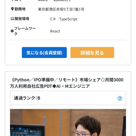
勤務地
東京都港区赤坂9丁目7番1号
開発環境
C＃
TypeScript
フレームワー
React
ク
詳細を見る
気になる(会員登録)
《Python／IPO準備中／リモート》市場シェア◎月間3000
万人利用自社広告PDT◆AI・Mエンジニア
通過ランク：B