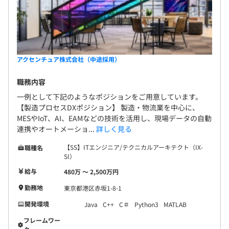
アクセンチュア株式会社（中途採用）
職務内容
一例として下記のようなポジションをご用意しています。
【製造プロセスDXポジション】 製造・物流業を中心に、
MESやIoT、AI、EAMなどの技術を活用し、現場データの自動
連携やオートメーショ...
詳しく見る
【SS】ITエンジニア/テクニカルアーキテクト（IX-
職種名
SI）
給与
480万 〜 2,500万円
勤務地
東京都港区赤坂1-8-1
開発環境
Java
C++
C＃
Python3
MATLAB
フレームワー