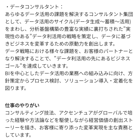
・データコンサルタント：
あらゆるデータ活用の課題を解決するコンサルタント集団
として、データ活用のサイクル(データ生成～蓄積～活用)
をまわし、分析基盤構築の豊富な実績に裏打ちされた”実
現性のある”データ利活用の戦略を策定し、データに基づ
きビジネスを変革するための原動力を創出します。
データ戦略における様々な課題を、お客様のパートナーと
なり解決することで、”データ利活用の先にあるビジネス
ゴール”を達成していきます。
BIを中心としたデータ活用の業務への組み込みに向け、方
針策定からプロセス検討、ソリューション導入・定着化を
図ります。
仕事のやりがい
コンサルティング技法、アクセンチュアがグローバルで培
った経験や方法論などを駆使しながら経営価値の創出スト
ーリーを描き、お客様に寄り添った変革実現を主な責務と
しています。