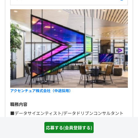
アクセンチュア株式会社（中途採用）
職務内容
■データサイエンティスト/データドリブンコンサルタント
我々は最先端のアナリティクス・AIおよび業界に関する専門
知識と業界専門を駆使してコンサルティングサービスを提供
応募する(会員登録する)
し、日本のトップ企業のデータ...
詳しく見る