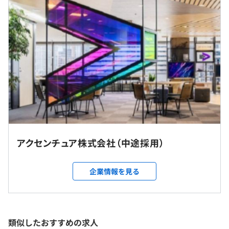
※記載の給与Rangeは手当を含まない基本給の記載となり
ます。
♦支給例：基本給＋賞与（年1回）＋諸手当
♦諸手当：職位により支給対象が決定いたします。
給与改定年1回
（※
想定年収
は年収提示額を保証するものではありません）
アクセンチュア株式会社（中途採用）
フレックスタイム制度 （コアタイムなし）
企業情報を見る
1日の標準勤務時間 8時間00分
就業場所の変更範囲
標準勤務時間帯9:00～18:00
＜雇入時＞
休憩時間：休憩60分
東京都/群馬県/愛知県/大阪府/福岡県
平均残業時間：1日平均1時間程度 ※管理職未満
＜変更範囲＞
類似したおすすめの求人