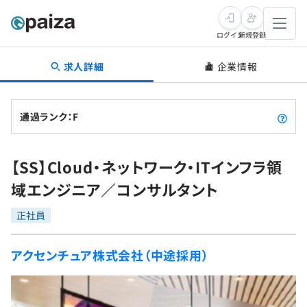
ログイン
新規登録
求人詳細
企業情報
転職・キャリア
未経験転職
求人検索
通過ランク：F
新卒就活
求人検索
インタビュー
【SS】Cloud・ネットワーク・ITインフラ領
学習
求人検索
インタビュー
転職成功ガイド
域エンジニア／コンサルタント
本選考
スキルチェック
講座一覧
転職成功ガイド
転職エージェント
正社員
ゲーム・マンガ
インターン
プログラミング言語
問題集
アクセンチュア株式会社（中途採用）
メディア
SQL
4択課題
新卒エージェント
paizaとは？
Tech Team Journal
評価結果一覧
ナレッジ