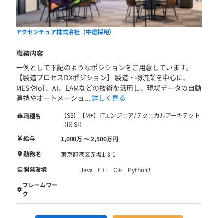
アクセンチュア株式会社（中途採用）
職務内容
一例として下記のようなポジションをご用意しています。
【製造プロセスDXポジション】 製造・物流業を中心に、
MESやIoT、AI、EAMなどの技術を活用し、現場データの自動
連携やオートメーショ...
詳しく見る
【SS】【M+】ITエンジニア/テクニカルアーキテクト
職種名
（IX-SI）
給与
1,000万 〜 2,500万円
勤務地
東京都港区赤坂1-8-1
開発環境
Java
C++
C＃
Python3
フレームワー
ク