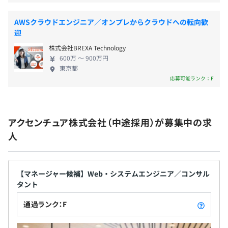
昇給・昇格あり
AWSクラウドエンジニア／オンプレからクラウドへの転向歓
※評価に基づく
迎
株式会社BREXA Technology
600万 〜 900万円
東京都
【保険制度】
応募可能ランク：F
・健康保険
・厚生年金保険
・雇用保険
アクセンチュア株式会社（中途採用）が募集中の求
・労災保険
人
無期雇用
【マネージャー候補】Web・システムエンジニア／コンサル
タント
通過ランク：F
6カ月