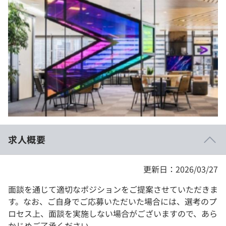
イベント・セミナー
paiza times
再チャレンジ結果一覧
リファレンス
インタビュー
note
就活成功ガイド
プラン
個人向けプラン
法人向けプラン
学校向けプラン
求人概要
契約内容・クーポン
更新日：2026/03/27
面談を通じて適切なポジションをご提案させていただきま
す。なお、ご自身でご応募いただいた場合には、選考のプ
ロセス上、面談を実施しない場合がございますので、あら
かじめご了承ください。