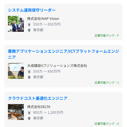
※変更の範囲：全国の支社
システム運用保守リーダー
完全週休2日制（土曜日、日曜日）
受動喫煙防止措置に関する事項
株式会社INAP Vision
祝日
550万 〜 850万円
屋内原則禁煙（喫煙室あり）
東京都
年末年始
※オフィスによっては喫煙室のある勤務先もある。またお
応募可能ランク：F
年次有給休暇
客様先で業務を行う場合はそのルールに従う
私傷病休暇、結婚・出産・忌引休暇、母体保護休暇、配偶
業務アプリケーションエンジニア/ICTプラットフォームエンジ
者・ライフパートナー出産休暇・子の看護休暇
ニア
介護休業・育児休業
他
大成建設ICTソリューションズ株式会社
550万 〜 850万円
東京都
応募可能ランク：C
♦諸手当例：職位により支給対象が決定いたします。
クラウドコスト最適化エンジニア
・残業手当：実施分の支給
・住宅手当 等
株式会社DELTA
800万 〜 1,200万円
東京都
応募可能ランク：E