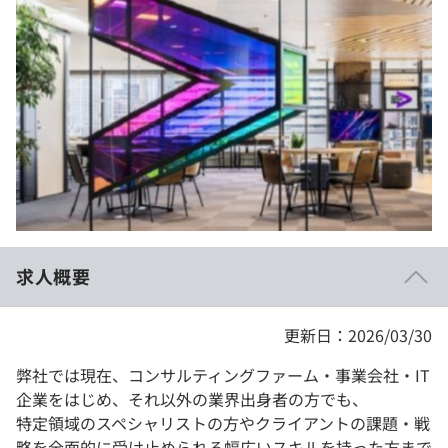
イベント・セミナー
paiza times
再チャレンジ結果一覧
リファレンス
インタビュー
note
就活成功ガイド
プラン
個人向けプラン
法人向けプラン
学校向けプラン
求人概要
契約内容・クーポン
更新日：2026/03/30
弊社では現在、コンサルティングファーム・事業会社・IT
企業をはじめ、それ以外の業界出身者の方でも、
特定領域のスペシャリストの方やクライアントの課題・戦
略を全面的に受け止められる幅広いスキルを持った方まで