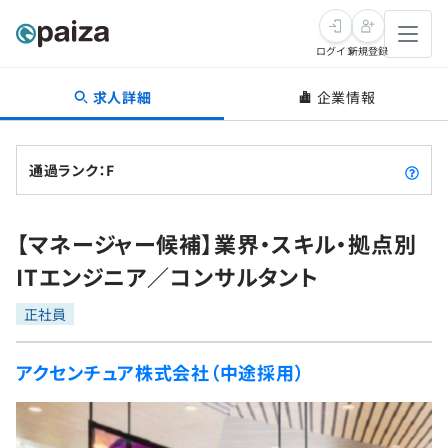
ログイン
新規登録
求人詳細
企業情報
転職・キャリア
未経験転職
求人検索
通過ランク：F
新卒就活
求人検索
インタビュー
【マネージャー候補】業界・スキル・拠点別
学習
求人検索
インタビュー
転職成功ガイド
ITエンジニア／コンサルタント
本選考
スキルチェック
講座一覧
転職成功ガイド
転職エージェント
正社員
ゲーム・マンガ
インターン
プログラミング言語
問題集
アクセンチュア株式会社（中途採用）
メディア
SQL
4択課題
新卒エージェント
paizaとは？
Tech Team Journal
評価結果一覧
ナレッジ