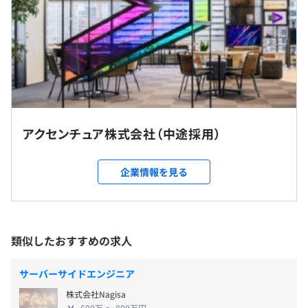
給与改定年1回
（※
想定年収
は年収提示額を保証するものではありません）
アクセンチュア株式会社（中途採用）
フレックスタイム制度 （コアタイムなし）
就業場所の変更範囲
企業情報を見る
1日の標準勤務時間 8時間00分
＜雇入時＞
標準勤務時間帯9:00～18:00
北海道/宮城県/福島県/群馬県/東京都/愛知県/大阪府/福岡
休憩時間：休憩60分
県
平均残業時間：1日平均1時間程度 ※管理職未満
＜変更範囲＞
類似したおすすめの求人
※変更の範囲：全国の支社
サーバーサイドエンジニア
私傷病休暇、結婚・出産・忌引休暇、母体保護休暇、配偶
受動喫煙防止措置に関する事項
株式会社Nagisa
600万 〜 800万円