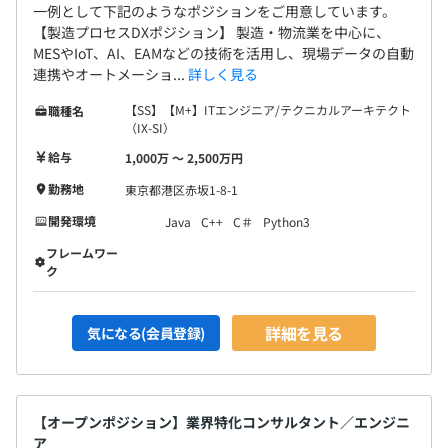
一例として下記のようなポジションをご用意しています。
【製造プロセスDXポジション】 製造・物流業を中心に、
MESやIoT、AI、EAMなどの技術を活用し、現場データの自動
連携やオートメーショ...
詳しく見る
【SS】【M+】ITエンジニア/テクニカルアーキテクト
職種名
（IX-SI）
給与
1,000万 〜 2,500万円
勤務地
東京都港区赤坂1-8-1
開発環境
Java
C++
C＃
Python3
フレームワー
ク
詳細を見る
気になる(会員登録)
【オープンポジション】業界特化コンサルタント／エンジニ
ア