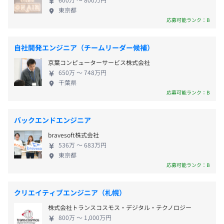
者・ライフパートナー出産休暇・子の看護休暇
屋内原則禁煙（喫煙室あり）
東京都
介護休業・育児休業
※オフィスによっては喫煙室のある勤務先もある。またお
応募可能ランク：B
他
客様先で業務を行う場合はそのルールに従う
自社開発エンジニア（チームリーダー候補）
京葉コンピューターサービス株式会社
♦諸手当例：職位により支給対象が決定いたします。
650万 〜 748万円
千葉県
・残業手当：実施分の支給
応募可能ランク：B
・住宅手当 等
バックエンドエンジニア
bravesoft株式会社
※評価に基づく
536万 〜 683万円
東京都
給与改定年1回
応募可能ランク：B
クリエイティブエンジニア（札幌）
【保険制度】
株式会社トランスコスモス・デジタル・テクノロジー
・健康保険
800万 〜 1,000万円