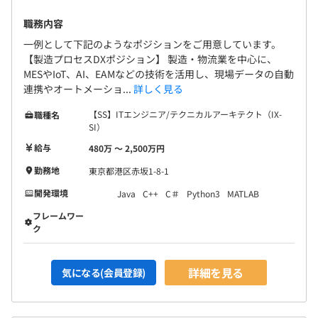
職務内容
一例として下記のようなポジションをご用意しています。
【製造プロセスDXポジション】 製造・物流業を中心に、
MESやIoT、AI、EAMなどの技術を活用し、現場データの自動
連携やオートメーショ...
詳しく見る
【SS】ITエンジニア/テクニカルアーキテクト（IX-
職種名
SI）
給与
480万 〜 2,500万円
勤務地
東京都港区赤坂1-8-1
開発環境
Java
C++
C＃
Python3
MATLAB
フレームワー
ク
詳細を見る
気になる(会員登録)