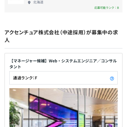
北海道
・厚生年金保険
応募可能ランク：B
・雇用保険
・労災保険
アクセンチュア株式会社（中途採用）が募集中の求
人
無期雇用
【マネージャー候補】Web・システムエンジニア／コンサル
タント
6カ月
通過ランク：F