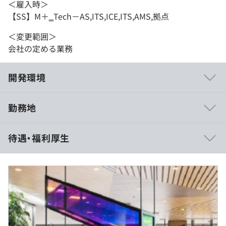
＜雇入時＞
【SS】M＋‗Tech－AS,ITS,ICE,ITS,AMS,拠点
＜変更範囲＞
会社の定める業務
開発環境
勤務地
待遇・福利厚生
※記載の給与Rangeは手当を含まない基本給の記載となり
ます。
♦支給例：基本給＋賞与（年1回）＋諸手当
♦諸手当：職位により支給対象が決定いたします。