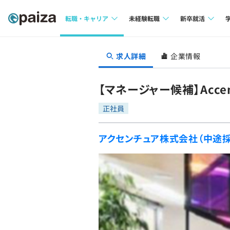
転職・キャリア
未経験転職
新卒就活
求人検索
求人検索
求人検索
求人詳細
企業情報
本選考
インタビュー
インタビュー
インターン
【マネージャー候補】Accen
転職成功ガイド
転職成功ガイド
正社員
新卒エージェ
転職エージェント
アクセンチュア株式会社（中途採
イベント・セ
インタビュー
就活成功ガイ