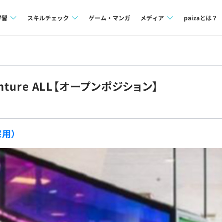
学習
スキルチェック
ゲーム・マンガ
メディア
paizaとは？
講座一覧
プログラミング言語
Tech Team Journal
問題集
SQL
paiza times
ture ALL【オープンポジション】
4択課題
評価結果一覧
note
ント
ナレッジ
再チャレンジ結果一覧
用）
ミナー
リファレンス
プラン
ド
個人向けプラン
法人向けプラン
学校向けプラン