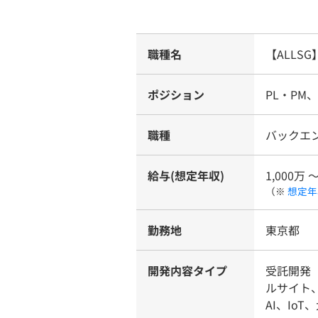
職種名
【ALLS
ポジション
PL・PM
職種
バックエ
給与(想定年収)
1,000万 
（※
想定年
勤務地
東京都
開発内容タイプ
受託開発（
ルサイト
AI、Io