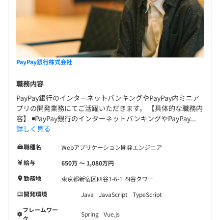
PayPay銀行株式会社
職務内容
PayPay銀行のインターネットバンキングやPayPay内ミニア
プリの開発業務にてご活躍いただきます。 【具体的な職務内
容】 ◾️PayPay銀行のインターネットバンキングやPayPay...
詳しく見る
職種名
Webアプリケーション開発エンジニア
給与
650万 〜 1,080万円
勤務地
東京都新宿区四谷1-6-1 四谷タワー
開発環境
Java
JavaScript
TypeScript
フレームワー
Spring
Vue.js
ク