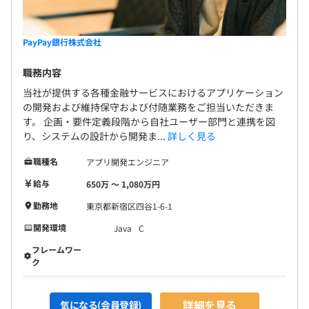
PayPay銀行株式会社
職務内容
当社が提供する各種金融サービスにおけるアプリケーション
の開発および維持保守および付随業務をご担当いただきま
す。 企画・要件定義段階から自社ユーザー部門と連携を図
り、システムの設計から開発ま...
詳しく見る
職種名
アプリ開発エンジニア
給与
650万 〜 1,080万円
勤務地
東京都新宿区四谷1-6-1
開発環境
Java
C
フレームワー
ク
詳細を見る
気になる(会員登録)