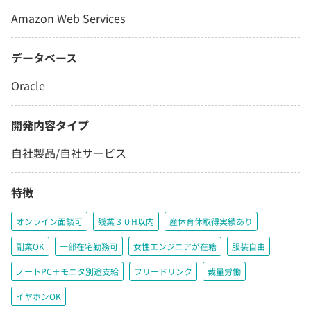
Amazon Web Services
データベース
Oracle
開発内容タイプ
自社製品/自社サービス
特徴
オンライン面談可
残業３０H以内
産休育休取得実績あり
副業OK
一部在宅勤務可
女性エンジニアが在籍
服装自由
ノートPC＋モニタ別途支給
フリードリンク
裁量労働
イヤホンOK