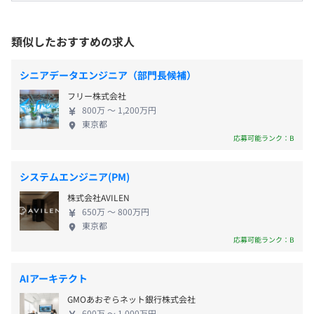
なものにし、お金の流れや意味、人々の意識や生活
・通勤交通費（全額支給）
をより良いものに変えていきます。 この大きな課題
受動喫煙防止措置に関する事項
・割増手当（時間外勤務手当、深夜勤務手当、休日出勤手
にプロフェッショナルとして情熱を持って取り組
類似したおすすめの求人
従業員に対する受動喫煙対策：屋内全面禁煙
当等）
み、自ら課題発見し、周囲と協力して新しい価値創
出を共に推進する仲間を募集しています！ PayPay銀
シニアデータエンジニア（部門長候補）
行株式会社は、インターネット・IT革命を背景に、
フリー株式会社
消費者志向型の新たな金融サービスの提供をビジネ
JR中央線JR総武線「四ツ谷駅」 徒歩約1分
賞与実績：年2回（6月・12月）
800万 〜 1,200万円
スモデルとし、従来の銀行にはない新しいサービス
東京都
東京メトロ南北線「四ツ谷駅」 徒歩約1分
やシステムの開発・提供に努めています。 ◾️第一に、
応募可能ランク：B
東京メトロ丸ノ内線「四ツ谷駅」 徒歩約3分
新たなマーケットの創造と開拓をおこなっていきま
す。従来型の銀行の多くは、インターネットバンキン
システムエンジニア(PM)
昇給査定：年1回（3月）
グサービスを店舗の代替チャネル、あるいはチャネ
株式会社AVILEN
ル多様化の一環として位置づけていますが、PayPay
650万 〜 800万円
銀行株式会社では、「ネット社会の発展に伴い新た
東京都
なマーケットが創造されつつあるとの認識のもと、
応募可能ランク：B
・社会保険完備（健康保険・厚生年金保険、雇用保険・労
そのマーケットを開拓するために最適なビジネスモ
災保険）
デルを構築する」ことを重要な基本戦略とし、ファ
AIアーキテクト
・団体傷害疾病保険
ーストムーバーとして早期に新たなお客さまとのお
GMOあおぞらネット銀行株式会社
取引拡大を目指していきます。 ◾️第二に、インターネ
600万 〜 1,000万円