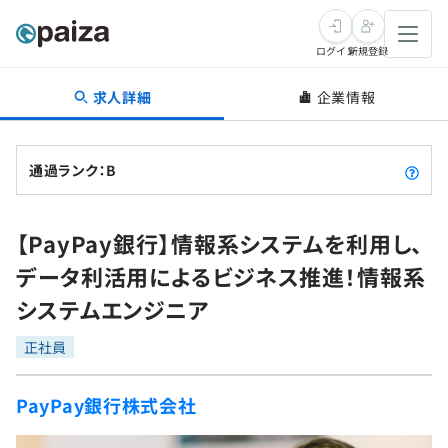
ログイン
新規登録
求人詳細
企業情報
転職・キャリア
未経験転職
求人検索
通過ランク：B
新卒就活
求人検索
インタビュー
【PayPay銀行】情報系システムを利用し、
学習
求人検索
インタビュー
転職成功ガイド
データ利活用によるビジネス推進！情報系
本選考
スキルチェック
講座一覧
システムエンジニア
転職成功ガイド
転職エージェント
ゲーム・マンガ
インターン
プログラミング言語
正社員
問題集
メディア
SQL
4択課題
PayPay銀行株式会社
新卒エージェント
paizaとは？
Tech Team Journal
評価結果一覧
ナレッジ