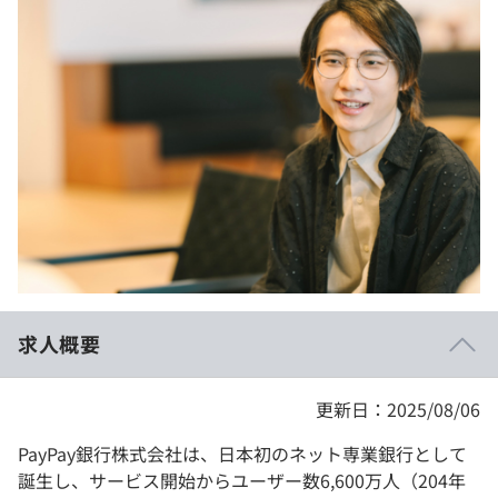
イベント・セミナー
paiza times
再チャレンジ結果一覧
リファレンス
インタビュー
note
就活成功ガイド
プラン
個人向けプラン
法人向けプラン
学校向けプラン
求人概要
契約内容・クーポン
更新日：2025/08/06
PayPay銀行株式会社は、日本初のネット専業銀行として
誕生し、サービス開始からユーザー数6,600万人（204年