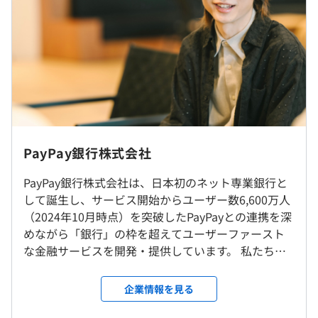
（※
想定年収
は年収提示額を保証するものではありません）
フレックスタイム制（コアタイム10:00～15:00）
休憩時間：休憩60分 ※昼食時間は業務の都合により各々
の自主性に任せています。
平均残業時間：平均20〜30時間／月
※リモートワーク可（業務の必要に応じて出社いただける
ことが前提で、出社可能な地域内でのリモート可）ライフ
PayPay銀行株式会社
スタイルに合った柔軟な働き方が実現できます。
※2025年4月以降に本社を移転予定〈移転先住所：東京都
PayPay銀行株式会社は、日本初のネット専業銀行と
・完全週休2日制（土・日）
新宿区四谷1-6-1 コモレ四谷〉
して誕生し、サービス開始からユーザー数6,600万人
・祝日
（2024年10月時点）を突破したPayPayとの連携を深
・年末年始休暇
めながら「銀行」の枠を超えてユーザーファースト
就業場所の変更範囲
・その他（年末年始／慶弔／連続／看護／勤続休暇）
な金融サービスを開発・提供しています。 私たち
＜雇入時＞
ほか
は、PayPayのプラットフォームと日々進化する情報
本社
技術を柔軟に活用し、サービスアイデアをこれまで
＜変更範囲＞
企業情報を見る
以上に昇華させていくことによって金融をより身近
変更なし