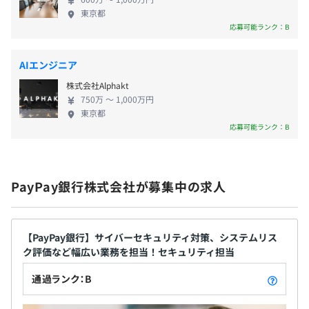
ット・IT・アウトソースの活用により「低コスト構
東京都
造化の早期推進」に努め、従来型の銀行や今後登場
応募可能ランク：B
無期雇用
するであろう新しい形態の銀行に比べ、一刻も早く
コスト競争力の高い企業体質を実現していきたいと
AIエンジニア
考えています。 ◾️第三に、銀行事業の基本となる安全
株式会社Alphakt
性や信頼性の向上、有効で低コストなマーケティン
3カ月（期間中、待遇の変更はありません）
750万 〜 1,000万円
グ活動、ならびに魅力ある新商品・新サービスの開
東京都
発をおこなっていくために、「強固なアライアンス
応募可能ランク：B
戦略」を進めます。 ◾️第四に、日本初のインターネッ
ト専業銀行として、その先行者メリットを十二分に
生かした「ブランド戦略」を展開していきたいと考
PayPay銀行株式会社が募集中の求人
えています。
【PayPay銀行】サイバーセキュリティ対策、システムリス
ク評価など幅広い業務を担当！セキュリティ担当
通過ランク：B