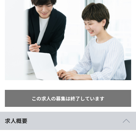
イベント・セミナー
paiza times
再チャレンジ結果一覧
リファレンス
インタビュー
note
就活成功ガイド
プラン
個人向けプラン
法人向けプラン
学校向けプラン
契約内容・クーポン
この求人の募集は終了しています
求人概要