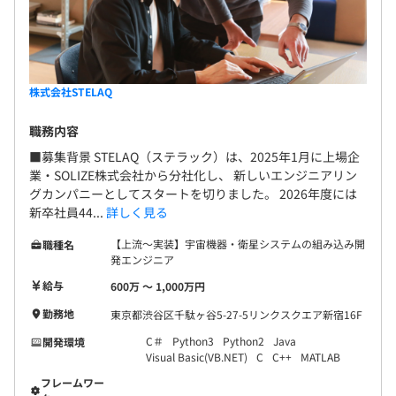
株式会社STELAQ
職務内容
■募集背景 STELAQ（ステラック）は、2025年1月に上場企
業・SOLIZE株式会社から分社化し、 新しいエンジニアリン
グカンパニーとしてスタートを切りました。 2026年度には
新卒社員44...
詳しく見る
【上流～実装】宇宙機器・衛星システムの組み込み開
職種名
発エンジニア
給与
600万 〜 1,000万円
勤務地
東京都渋谷区千駄ヶ谷5-27-5リンクスクエア新宿16F
C＃
Python3
Python2
Java
開発環境
Visual Basic(VB.NET)
C
C++
MATLAB
フレームワー