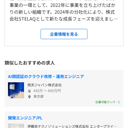
完全週休2日制（土・日）、年末年始休暇、夏季休暇、
＜システム開発案件関連＞
事業の一環として、2022年に事業を立ち上げたばか
GW休暇、年次有給休
・販売管理、生産管理システムの開発
りの新しい組織です。2024年の分社化により、株式
就業場所の変更範囲
暇、特別休暇（記念日・慶弔・出産・結婚・リフレッシュ
・保険業向けシステムの開発
会社STELAQとして新たな成長フェーズを迎えまし
＜雇入時＞
等）、産前/産後休
・金融系システム開発及びテスト設計支援
た。 STELAQでは、SOLIZEで30年以上培ったエンジ
福岡市内、およびお客様先
暇、育児休業、子の看護休暇、母性管理休暇、介護休暇、
ニアリング技術を活かし、品質の高いソフトウェア
＜変更範囲＞
企業情報を見る
介護休業
＜その他＞
を提供し、お客さまの競争力を高める支援をしてい
会社の定める場所（テレワークを行う場所を含む）
※年間休日121日（2022年度実績）
・生産現場のDX化推進
ます。次世代モビリティの開発、IoTを利用した生産
・AI画像センサーシステム開発
現場の可視化、官公庁向けのシステム開発支援な
受動喫煙防止措置に関する事項
ど、最先端領域や社会に必要不可欠なプロジェクト
類似したおすすめの求人
従業員に対する受動喫煙対策：あり
当社のITエンジニア／ソフトウェアエンジニアが、開発工
にも携わりながら成長できる環境があります。
対策内容：敷地内全面禁煙（喫煙場所あり）
時間外勤務手当、深夜勤務手当、休日勤務手当、通勤手
程の上流から下流（要件定義、設計、実装、テスト）まで
当、在宅勤務手当、住宅手当など
AI顔認証のクラウド改修・運用エンジニア
を幅広く支援しております。
※住宅手当は社内規定により支給する
飛天ジャパン株式会社
450万 〜 800万円
東京都
応募可能ランク：C
研修を通じて実務に向けた成長ができます。当社はこれま
賞与：年2回あり（8月、翌年2月支給）
でに累計1000名以上の未経験者に対して実務対応に向け
昇給：年1回
開発エンジニア/PL
た教育研修を行ってきた実績があり、新規事業であるソフ
トウェア事業においても研修体制を整えています。
伊藤忠テクノソリューションズ株式会社 エンタープライズシステム開発事業部