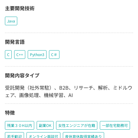
主要開発技術
Java
開発言語
C
C++
Python3
C＃
開発内容タイプ
受託開発（社外常駐）、B2B、リサーチ、解析、ミドルウ
ェア、画像処理、機械学習、AI
特徴
残業３０H以内
副業OK
女性エンジニアが在籍
一部在宅勤務可
若手歓迎
オンライン面談可
産休育休取得実績あり