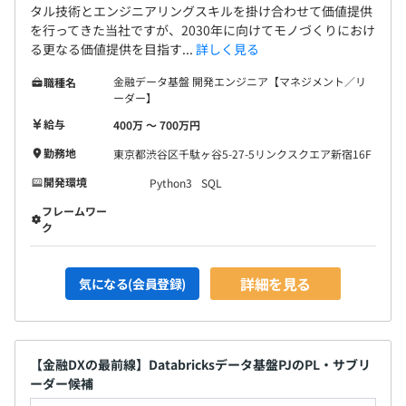
タル技術とエンジニアリングスキルを掛け合わせて価値提供
を行ってきた当社ですが、2030年に向けてモノづくりにおけ
る更なる価値提供を目指す...
詳しく見る
金融データ基盤 開発エンジニア【マネジメント／リ
職種名
ーダー】
給与
400万 〜 700万円
勤務地
東京都渋谷区千駄ヶ谷5-27-5リンクスクエア新宿16F
開発環境
Python3
SQL
フレームワー
ク
詳細を見る
気になる(会員登録)
【金融DXの最前線】Databricksデータ基盤PJのPL・サブリ
ーダー候補