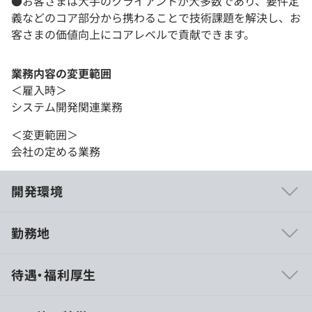
●お客さまは大手のクライアントが大多数であり、要件定
義などのコア部分から携わることで技術課題を解決し、お
客さまの価値向上にコアレベルで貢献できます。
業務内容の変更範囲
＜雇入時＞
システム開発関連業務
＜変更範囲＞
会社の定める業務
開発環境
勤務地
当社はエンジニアリングカンパニーとして、エンジニアの
待遇・福利厚生
働きやすさを最優先にしています。案件へのアサイン責任
者もエンジニア出身者が務めています。
実際のアサインについても、配属前と後で同一の担当者が