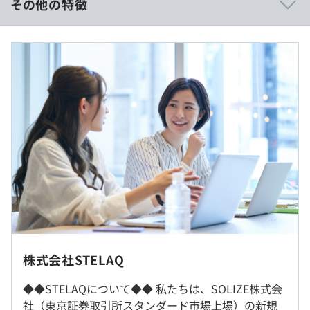
その他の特徴
継続してフォローするので、配属アンマッチを防止し、万
一の際はいつでも相談いただける体制を整えています。
＜想定年収内訳＞
基本給×12ヶ月 ＋ 賞与×年2回
また、技術力向上を目的に全エンジニアへUdemyの法人
アカウントを無料開放しているので、いつでもアクセスし
て自学習することが可能です。
（※
想定年収
は年収提示額を保証するものではありません）
◆◆プロジェクト事例◆◆
【組込みソフトウェア開発】
9:00～18:00
＜自動車関連＞
一部フレックスタイム制あり（コアタイム11:00～15:00）
・ADAS（先進運転支援システム）の開発
休憩時間：休憩１時間（12:00～13:00）
・自動運転技術の先行開発
＜勤務地補足＞
平均残業時間：平均20-30時間程度/月
・AIを活用したビッグデータ分析、ツール開発
勤務地については派遣先所在地も含まれます。
株式会社STELAQ
主に東京都、神奈川県、愛知県を予定しています。
【システム開発エンジニア（オンプレ系/クラウド系/アプ
勤務エリアのご希望がございましたらお気軽にお申し付け
◆◆STELAQについて◆◆ 私たちは、SOLIZE株式会
リ系）】
くださいませ。
社（東京証券取引所スタンダード市場上場）の新規