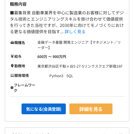
職務内容
【チーム開発体制】
■募集背景 自動車業界を中心に製造業のお客様に対してデジ
案件にもよりますが、一つのチームに社内メンバーは1名
タル技術とエンジニアリングスキルを掛け合わせて価値提供
～5名程度。
を行ってきた当社ですが、2030年に向けてモノづくりにおけ
る更なる価値提供を目指す...
詳しく見る
当社の社員だけで構成されたチームもあれば、メーカー社
員と協働し、研究開発などを行う部署もあるため、
金融データ基盤 開発エンジニア【マネジメント／リ
職種名
さまざまな人とのつながりを持つことができます。
ーダー】
給与
600万 〜 900万円
新卒の方の場合は、まずは複数人で配属をしていく想定で
勤務地
東京都渋谷区千駄ヶ谷5-27-5リンクスクエア新宿16F
す。
当社のリーダークラスの方と共に仕事をしつつ、実践的な
開発環境
Python3
SQL
キャッチアップを続けていくことができます。
フレームワー
ク
詳細を見る
気になる(会員登録)