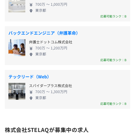
700万 〜 1,000万円
東京都
入社後はおよそ3カ月間、集中的に研修をいただける環境
応募可能ランク：B
を用意しています。内容としては、社会人としての基礎か
社会保険完備（健康保険・厚生年金加入・雇用保険・労災
らエンジニアとしての専門知識まで、必要に応じて幅広く
保険・介護保険）、団体長期障害所得補償保険（GLTD）
習熟できます。また、想定される配属先に合わせて個別に
バックエンドエンジニア（弁護革命）
カスタマイズした内容の研修を実施しており、全員が実務
弁護士ドットコム株式会社
対応可能なエンジニアとしてしっかり成長いただくことが
700万 〜 1,200万円
東京都
できます。
無期雇用
応募可能ランク：B
なお、研修期間や待機期間中も給与は100%支給されま
す。
テックリード（Web）
※試用期間3ヵ月（待遇の変更なし）
スパイダープラス株式会社
700万 〜 1,300万円
東京都
応募可能ランク：B
社内連絡用としてはWindowsPCの支給をいたします。
クライアント先についてはそれぞれの開発環境により別途
支給されます。
株式会社STELAQが募集中の求人