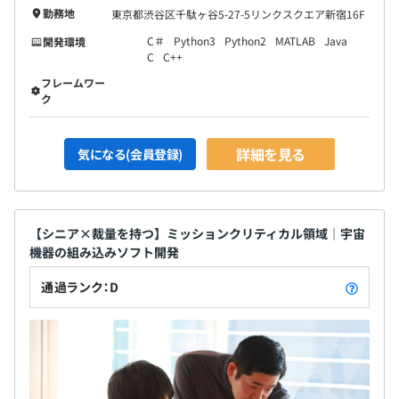
勤務地
東京都渋谷区千駄ヶ谷5-27-5リンクスクエア新宿16F
C＃
Python3
Python2
MATLAB
Java
開発環境
C
C++
フレームワー
ク
詳細を見る
気になる(会員登録)
【シニア×裁量を持つ】ミッションクリティカル領域｜宇宙
機器の組み込みソフト開発
通過ランク：D