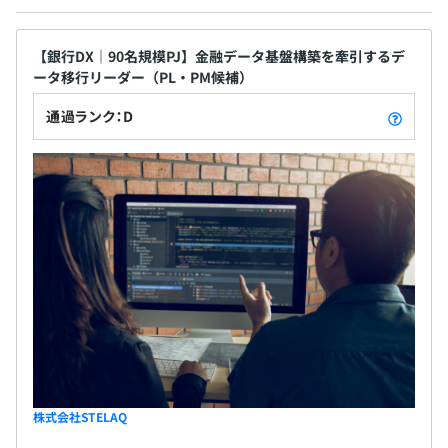
プロジェクトごとに選択
【銀行DX｜90名規模PJ】金融データ基盤構築を牽引するデ
ータ移行リーダー（PL・PM候補）
通過ランク：D
定期的に面談をしたうえで目標設定とその評価をしていく
流れとなります。
基本的には上長との面談を経て目標設定する形にはなりま
すが、その達成度合いについては本人や上長の所感だけで
なく、チームメンバーやクライアント先からの意見も取り
入れて、公正に判断できるような仕組みを作っておりま
す。
株式会社STELAQ