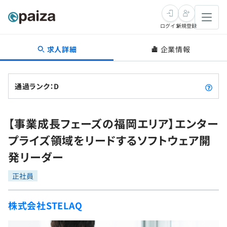
ログイン
新規登録
求人詳細
企業情報
転職・キャリア
未経験転職
求人検索
通過ランク：D
新卒就活
求人検索
インタビュー
【事業成長フェーズの福岡エリア】エンター
学習
求人検索
インタビュー
転職成功ガイド
プライズ領域をリードするソフトウェア開
本選考
スキルチェック
講座一覧
発リーダー
転職成功ガイド
転職エージェント
ゲーム・マンガ
インターン
プログラミング言語
正社員
問題集
メディア
SQL
4択課題
株式会社STELAQ
新卒エージェント
paizaとは？
Tech Team Journal
評価結果一覧
ナレッジ