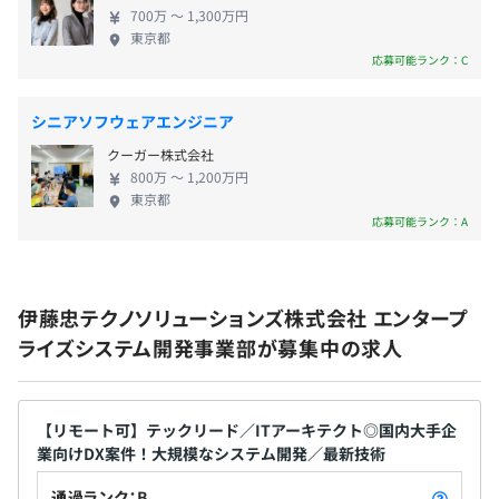
小規模では3～5名程度、大規模では数十～数百名のチー
700万 〜 1,300万円
東京都
ムが編成されます。
応募可能ランク：C
賞与：年2回（夏期、冬期）
シニアソフウェアエンジニア
クーガー株式会社
800万 〜 1,200万円
昇給：年1回（4月）
東京都
応募可能ランク：A
社会保険完備（健康保険・厚生年金加入・雇用保険・労災
伊藤忠テクノソリューションズ株式会社 エンタープ
保険）
ライズシステム開発事業部が募集中の求人
【リモート可】テックリード／ITアーキテクト◎国内大手企
無期雇用
業向けDX案件！大規模なシステム開発／最新技術
通過ランク：B