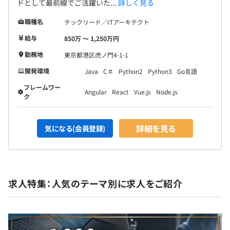
ドとして最前線でご活躍いた...
詳しく見る
職種名
テックリード／ITアーキテクト
給与
850万 〜 1,250万円
勤務地
東京都港区虎ノ門4-1-1
開発環境
Java
C＃
Python2
Python3
Go言語
フレームワー
Angular
React
Vue.js
Node.js
ク
詳細を見る
気になる(会員登録)
求人特集：人気のテーマ別に求人をご紹介