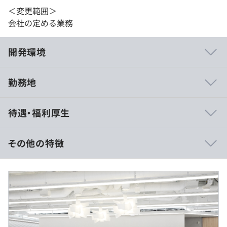
＜変更範囲＞
会社の定める業務
開発環境
勤務地
・部署内で検証用クラウドアカウント（AWS／Azure／
待遇・福利厚生
GCP）を保有しています。技術検証や学習目的で自由に利
用可能ですので、技術への知的好奇心を満たせます。
・国内外のベンダー300社以上とのパートナーシップを結
その他の特徴
んでいるため、最新のテクノロジーを採用した製品を業界
内で早期に取り入れています。新しい分野へ積極的に携わ
年収：700万円 ～ 1,000万円 （経験や能力等を考慮し優遇
れる環境です。
します）
月給：330,000 ～ 480,000円（下記手当を除く）
時間外勤務手当、役職手当、裁量労働手当、通勤交通費
他
■育成制度