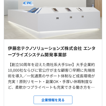
・1人あたりの年間平均研修時間は約65時間です。全社研
※2023年度年間平均給与：1,076万円
修に加え、各事業グループにおける注力ソリューション分
野の研修プログラムも豊富です。
・技術スキルだけでなく、プロジェクトマネジメントやヒ
ューマンスキル研修を受講でき、実際の業務に生かせま
す。
∟先端技術：クラウド、データマネジメント、アジャイ
（※
想定年収
は年収提示額を保証するものではありません）
ル、ローコードなど
就業場所の変更範囲
伊藤忠テクノソリューションズ株式会社 エンタ
∟PM：上流～超上流フレームワーク、機能／非機能要件
＜雇入時＞
ープライズシステム開発事業部
定義、見積、テスト技法、リスク対策など
神谷町オフィスおよび自宅
■ジュニア層
∟ヒューマンスキル：ロジカルシンキング、リーダーシッ
【創立50周年を迎えた商社系大手SIer】⼤⼿企業約
＜変更範囲＞
9：00〜17：30 （休憩1時間、スライドワーク制度あり）
プ、戦略的交渉など
10,000社ならびに官公庁が主な顧客◎早期に先端技
会社の定める場所（テレワークを行う場所を含む）
術を導入／一気通貫のサポート体制など成長環境が
■シニア層
■教育研修
充実！原則リモート・副業OK・手厚い休暇制度な
専門業務型裁量労働制（1日のみなし労働時間：8時間50
受動喫煙防止措置に関する事項
階層別研修、エンジニア研修、ビジネススキル研修、マネ
ど、柔軟かつプライベートも充実できる働き方を実
分）
従業員に対する受動喫煙対策：あり
ジメント研修、語学研修（通学・eラーニング）、グロー
現できます！ 従業員数1000人以上の商社系大手SIer
勤務例）9：00～17：30 （休憩1時間）※この時間帯で働
対策内容：敷地内禁煙（屋内喫煙可能場所あり）
バルビジネスリーダー研修、Dojo（自由参加型オンライ
です。通信・金融・製造・公共など幅広い業界に顧客
いている方が大半です。
企業情報を見る
ンコミュニティ）他
を持ち、⼤⼿企業・官公庁が主な顧客になります。取
休憩時間：60分