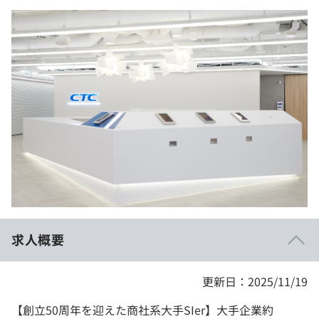
イベント・セミナー
paiza times
再チャレンジ結果一覧
リファレンス
インタビュー
note
就活成功ガイド
プラン
個人向けプラン
法人向けプラン
学校向けプラン
契約内容・クーポン
求人概要
更新日：2025/11/19
【創立50周年を迎えた商社系大手SIer】⼤⼿企業約