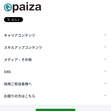
キャリアコンテンツ
転職・キャリア
未経験転職
新卒就活
スキルアップコンテンツ
学習
スキルチェック
マンガ・ゲーム
メディア・その他
Tech Team Journal
paiza times
note
SNS
X
Facebook
採用ご担当者様へ
採用・教育をお考えの企業様へ
中途求人掲載はこちら
お困りの方はこちら
paizaとは？
お問い合わせ・FAQ