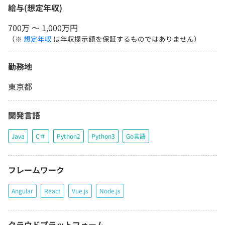
給与(想定年収)
700万 〜 1,000万円
（※
想定年収
は年収提示額を保証するものではありません）
勤務地
東京都
開発言語
Java
C＃
Python2
Python3
Go言語
フレームワーク
Angular
React
Vue.js
Node.js
クラウドプラットフォーム