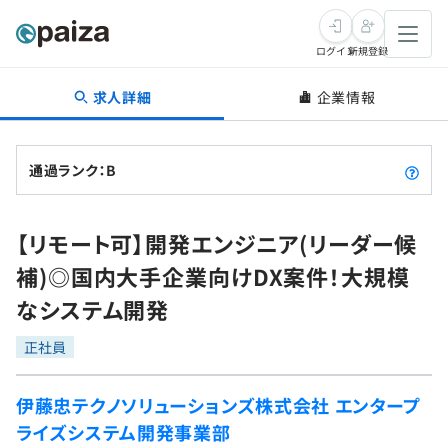
ログイン
新規登録
求人詳細
企業情報
転職・キャリア
未経験転職
求人検索
通過ランク：B
新卒就活
求人検索
インタビュー
【リモート可】開発エンジニア(リーダー候
学習
求人検索
インタビュー
転職成功ガイド
補)◎国内大手企業向けDX案件！大規模
本選考
スキルチェック
講座一覧
なシステム開発
転職成功ガイド
転職エージェント
ゲーム・マンガ
インターン
プログラミング言語
正社員
問題集
メディア
SQL
4択課題
伊藤忠テクノソリューションズ株式会社 エンタープ
新卒エージェント
ライズシステム開発事業部
paizaとは？
Tech Team Journal
評価結果一覧
ナレッジ