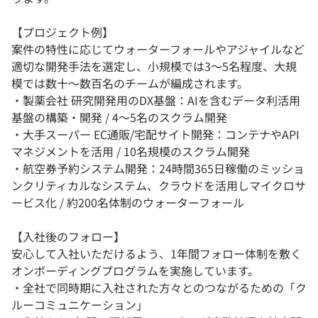
【プロジェクト例】
案件の特性に応じてウォーターフォールやアジャイルなど
適切な開発手法を選定し、小規模では3～5名程度、大規
模では数十～数百名のチームが編成されます。
・製薬会社 研究開発用のDX基盤：AIを含むデータ利活用
基盤の構築・開発 / 4～5名のスクラム開発
・大手スーパー EC通販/宅配サイト開発：コンテナやAPI
マネジメントを活用 / 10名規模のスクラム開発
・航空券予約システム開発：24時間365日稼働のミッショ
ンクリティカルなシステム、クラウドを活用しマイクロサ
ービス化 / 約200名体制のウォーターフォール
【入社後のフォロー】
安心して入社いただけるよう、1年間フォロー体制を敷く
オンボーディングプログラムを実施しています。
・全社で同時期に入社された方々とのつながるための「ク
ルーコミュニケーション」