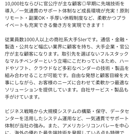
10,000社ならびに官公庁が主な顧客◎早期に先端技術を
導入／一気通貫のサポート体制など成長環境が充実！原則
リモート・副業OK・手厚い休暇制度など、柔軟かつプラ
イベートも充実できる働き方を実現できます！
従業員数1000人以上の商社系大手SIerです。通信・金融・
製造・公共など幅広い業界に顧客を持ち、⼤⼿企業・官公
庁が主な顧客になります。取引先を選ばないフルスタック
なマルチベンダーという立場にこだわっているため、ハー
ドやソフト、クラウドなど多彩なベンダーの技術・製品を
組み合わせることが可能です。自由な発想と顧客目線を大
事にしながら、お客様のニーズに合わせて柔軟かつ最適な
ソリューションを提供しています。自社サービス・製品も
手がけています。
ビジネス戦略から⼤規模システムの構築・保守、データセ
ンターを活⽤したシステム運⽤など、一気通貫でサポート
体制が当社の強み。また、アメリカシリコンバレーを中心
に、海外の優れた最先端技術を発掘している点も特徴で