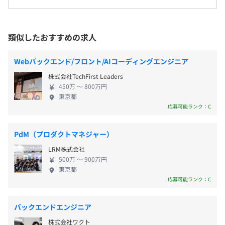
※社内勉強会、ハンズオンセミナーなども多数開催されて
引先を選ばないフルスタックなマルチベンダーとい
平均残業時間：平均26時間/月
います。
う立場にこだわっているため、ハードやソフト、ク
・東京メトロ日比谷線「神谷町駅」より徒歩1分（駅直
ラウドなど多彩なベンダーの技術・製品を組み合わ
結）
類似したおすすめの求人
せることが可能です。自由な発想と顧客目線を大事に
・東京メトロ南北線「溜池山王駅」より徒歩7分
しながら、お客様のニーズに合わせて柔軟かつ最適
【休暇】
・都営地下鉄都営三田線「御成門駅」より徒歩9分
プロジェクトごとに選択
Webバックエンド/フロント/AIコーディングエンジニア
なソリューションを提供しています。自社サービス・
完全週休2日制（土・日）、祝日、年末年始、年次有給休
株式会社TechFirst Leaders
製品も手がけています。 ビジネス戦略から⼤規模シ
暇（2日～20日）
450万 〜 800万円
ステムの構築・保守、データセンターを活⽤したシ
東京都
ステム運⽤など、一気通貫でサポート体制が当社の
【その他 休暇制度】
応募可能ランク：C
強み。また、アメリカシリコンバレーを中心に、海
リフレッシュ休暇、ボランティア休暇、フレックスホリデ
外の優れた最先端技術を発掘している点も特徴です。
ー、積立休暇、産前・産後休暇、子の看護休暇、介護休
PdM（プロダクトマネジャー）
国内外のIT先進企業300社以上とパートナーシップを
暇、慶弔休暇、裁判員休暇、ケア休暇（生理休暇・不妊治
LRM株式会社
結んでおり、先進技術を早期に取り入れて事業拡大
療等）他
Docker、Ansible、Kubernetes
500万 〜 900万円
を推進しています。研修制度・資格支援制度も充実し
東京都
ており、新たな技術に積極的にチャレンジしたい方
応募可能ランク：C
にぴったりの職場環境です。
時間外勤務手当、役職手当、営業手当／裁量労働手当、通
案件の特性に応じてウォーターフォールやアジャイルなど
バックエンドエンジニア
勤交通費 他
適切な開発手法を選定しています。
株式会社ワクト