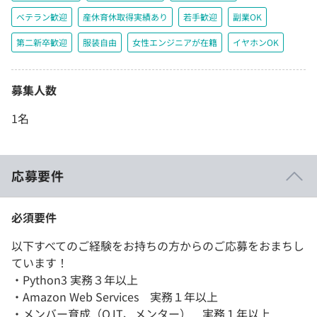
ベテラン歓迎
産休育休取得実績あり
若手歓迎
副業OK
第二新卒歓迎
服装自由
女性エンジニアが在籍
イヤホンOK
募集人数
1名
応募要件
必須要件
以下すべてのご経験をお持ちの方からのご応募をおまちし
ています！
・Python3 実務３年以上
・Amazon Web Services 実務１年以上
・メンバー育成（OJT、メンター） 実務１年以上