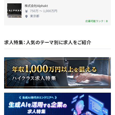
令和4年度「冬のDigi田（デジデン）甲子園」受賞
保険）
マネジメントとエキスパートのキャリアパスに分かれてお
株式会社Alphakt
750万 〜 1,000万円
り、ご志向や適性に合わせて一緒に検討していきます。
東京都
応募可能ランク：B
無期雇用
・ファームノート単体：約65名（グループ全体：約95
求人特集：人気のテーマ別に求人をご紹介
名）
・開発組織：約15名
3カ月（待遇の変更なし）
ディレクターとエンジニアのチームです。エンジニアは、
特定領域を専任するでもフルスタックを目指すでもなく、
必要な技術は、得意なエンジニアと協調して進めつつ、個
人は自身の判断で技術獲得できるチームを目指していま
す。
一方で、ビジネスサイドは全員が高いレベルで理解して欲
しく、フルサイクルで携わる形に拘っています。