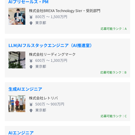
対策内容：屋内原則禁煙（屋外に喫煙場所あり）
AIプリセールス・PM
テム「Farmnote Cloud」 ◆牛の発情/疾病等を検知
完全週休2日制（土日）
株式会社BREXA Technology SIer・受託部門
するセンサー「Farmnote Color」 ◆牛の遺伝子解析
祝日
800万 〜 1,500万円
に基づき牧場の生産性向上に貢献する「Farmnote
年末年始休暇
東京都
Gene」 ◆和牛受精卵や精液の流通から育種改良等を
応募可能ランク：A
特別（慶弔）休暇
ワンストップで提供する「ジェネティクスサービ
※年間休日120日以上
【開発環境】
ス」 ◆牧場の経営コンサルティング「Farmnote
LLM/AIフルスタックエンジニア（AI推進室）
・Docker
Compass」など、 生産者の生産性向上と新たな収益
・Spring Integration
株式会社リーディングマーク
を生み出すための支援をしております。 【グループ
600万 〜 1,300万円
・GitHub、CircleCI
会社】 ◆株式会社ファームノートホールディングス
通勤手当
東京都
・Ruby on Rails、PostgreSQL
ー株式会社ファームノート、株式会社ファームノー
応募可能ランク：B
テレワーク勤務手当
・AWS
トデーリィプラットフォームを子会社に持つ、純粋
持ち株会社です。 ◆株式会社ファームノートデーリ
生成AIエンジニア
ィプラットフォーム ー2020年8月に生乳生産を開始
株式会社レトリバ
した自社牧場です。ファームノートの技術と牛や労働
昇給査定：年2回（9月、3月）
500万 〜 900万円
半期ごとに成果目標、成長目標、コンピテンシーについ
者に配慮した牛舎設計やロボット搾乳等の牧場の生
東京都
て、MGRとメンバー双方合意のうえ目標を設定して、期待
産技術を統合し、一般的な牧場の3倍の労働生産性を
応募可能ランク：C
未満〜期待以上の4段階でそれぞれ評価します。その後に
実現しています。 【受賞歴】 2020年1月 第8回「も
評価会議をおこない、最終評価と昇給／昇格の決定をしま
のづくり日本大賞」 内閣総理大臣賞受賞 2023年3月
社会保険完備（健康保険・厚生年金加入・雇用保険・労災
AIエンジニア
す。