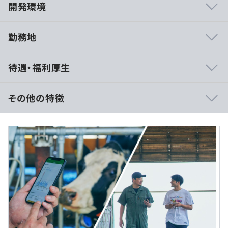
開発環境
勤務地
言語や構成などの技術選択のみならず、機能の開発順序な
待遇・福利厚生
ども開発チームが意思決定できる体制となっています。
また、PoC/PoVを行いながら、セールスやカスタマーサ
ポートといった現場と協調しながら開発を進めていくのが
その他の特徴
特徴です。
日々の開発では、モブプロやcofee chatなど、コミュニケ
■賃金形態：月給制
ーションを非常に重視しています。
■想定年収
・700万円～1,200万円
・月給制
・『Farmnote Color』：牛の異常行動を通知するセンサ
月給 583,368円～1,000,032円
ー
月給￥583,368～￥1,000,032 （基本給￥489,212～
・『Farmnote Cloud』：クラウド⽜群管理システム
￥839,188 固定残業代￥94,156～￥160,844を含む/月）
・『Farmnote Compass』：牧場の経営分析をサポート
・昇給：年2回（人事評価に基づく）