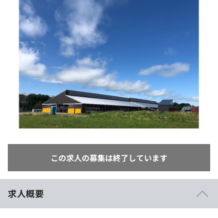
イベント・セミナー
paiza times
再チャレンジ結果一覧
リファレンス
インタビュー
note
就活成功ガイド
プラン
個人向けプラン
法人向けプラン
学校向けプラン
契約内容・クーポン
この求人の募集は終了しています
求人概要