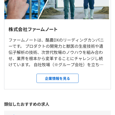
・『Farmnote Gene』：牛の遺伝子解析
・固定残業時間：25時間
※固定残業時間を超える時間外労働分についての割増賃
金は追加で支給
以下いずれかの勤務地を選択いただけます。
書籍購入／勉強会参加支援
帯広オフィス（北海道帯広市西8条南18丁目3-4）
株式会社ファームノート
東京オフィス（東京都港区白金台2丁目26-10グリーンオ
ーク高輪台6階）
ファームノートは、酪農DXのリーディングカンパニ
ーです。 プロダクトの開発力と獣医の生産技術や遺
（※
想定年収
は年収提示額を保証するものではありません）
相談の上、ご希望のマシンを支給いたします。
伝子解析の技術、次世代牧場のノウハウを組み合わ
就業場所の変更範囲
せ、業界を根本から変革することにチャレンジし続
＜雇入時＞
けています。 自社牧場（※グループ会社）を立ち上
東京事務所および自宅
げて自らも生産者として生産活動を行う中で、本当
または
5：00〜22：00
の業界の課題が見え、生産のノウハウが蓄積されて
帯広事務所および自宅
企業情報を見る
フレックスタイム制（コアタイム：11:00~16:00）
きました。 蓄積されたノウハウをもとに一般的な牧
＜変更範囲＞
休憩時間：60分（※休憩時間は業務の都合により、任意
場の3倍の労働生産性を可能にしています。 生産効
当社及び当社グループ会社の全事業所
の時間帯に取得可能です）
率、農家/後継者の減少、飼料の高騰や生乳の生産抑
平均残業時間：平均25h以下
Docker
制、環境問題等、課題の多い酪農畜産業界におい
類似したおすすめの求人
受動喫煙防止措置に関する事項
て、効率的で持続可能な食糧生産の実現を目指して
対策：あり
います。 【弊社のサービス】 ◆牧場のクラウドシス