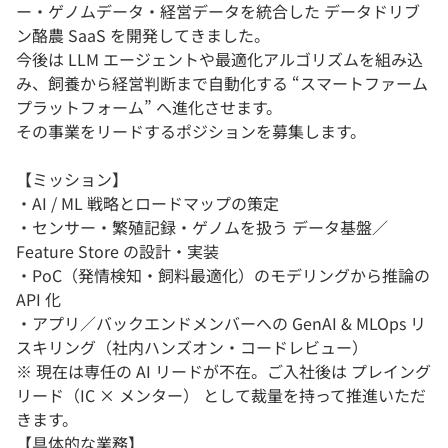
ー・ゲノムデータ・経営データを統合した データドリブ
ン酪農 SaaS を開発してきました。
今後は LLM エージェントや最適化アルゴリズムを組み込
み、飼養から経営判断まで自動化する “スマートファーム
プラットフォーム” へ進化させます。
その事業をリードするポジションを募集します。
【ミッション】
・AI / ML 戦略とロードマップの策定
・センサー・繁殖記録・ゲノムを扱う データ基盤／
Feature Store の設計・実装
・PoC（発情検知・飼料最適化）のモデリングから推論の
API 化
・アプリ／バックエンドメンバーへの GenAI & MLOps リ
スキリング（社内ハンズオン・コードレビュー）
※ 現在は専任の AI リードが不在。ご入社後は プレイング
リード（IC × メンター） として裁量を持って推進いただ
きます。
【具体的な業務】