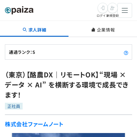
ログイン
新規登録
求人詳細
企業情報
転職・キャリア
未経験転職
求人検索
通過ランク：S
新卒就活
求人検索
インタビュー
（東京）【酪農DX｜リモートOK】“現場 ×
学習
求人検索
インタビュー
転職成功ガイド
データ × AI” を横断する環境で成長でき
本選考
スキルチェック
講座一覧
ます！
転職成功ガイド
転職エージェント
ゲーム・マンガ
インターン
プログラミング言語
正社員
問題集
メディア
SQL
4択課題
株式会社ファームノート
新卒エージェント
paizaとは？
Tech Team Journal
評価結果一覧
ナレッジ