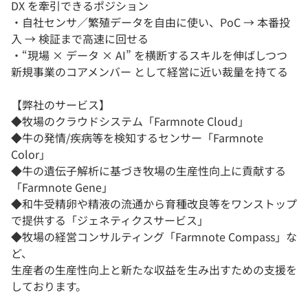
DX を牽引できるポジション
・自社センサ／繁殖データを自由に使い、PoC → 本番投
入 → 検証まで高速に回せる
・“現場 × データ × AI” を横断するスキルを伸ばしつつ
新規事業のコアメンバー として経営に近い裁量を持てる
【弊社のサービス】
◆牧場のクラウドシステム「Farmnote Cloud」
◆牛の発情/疾病等を検知するセンサー「Farmnote
Color」
◆牛の遺伝子解析に基づき牧場の生産性向上に貢献する
「Farmnote Gene」
◆和牛受精卵や精液の流通から育種改良等をワンストップ
で提供する「ジェネティクスサービス」
◆牧場の経営コンサルティング「Farmnote Compass」な
ど、
生産者の生産性向上と新たな収益を生み出すための支援を
しております。