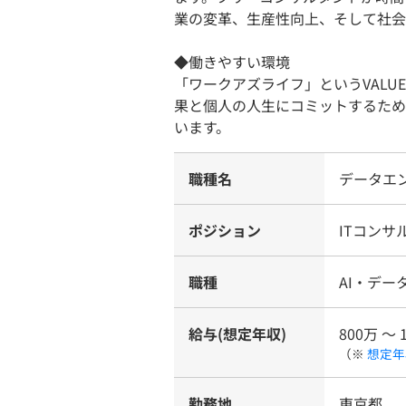
業の変革、生産性向上、そして社会
◆働きやすい環境
「ワークアズライフ」というVAL
果と個人の人生にコミットするため
います。
職種名
データエ
ポジション
ITコンサ
職種
AI・デー
給与(想定年収)
800万 〜 
（※
想定年
勤務地
東京都