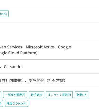
thon3
eb Services、Microsoft Azure、Google
gle Cloud Platform)
、Cassandra
（自社内開発）、受託開発（社外常駐）
一部在宅勤務可
若手歓迎
オンライン面談可
副業OK
迎
残業３０H以内