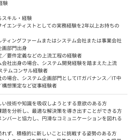
経験
るスキル・経験
サイエンティストとしての実務経験を2年以上お持ちの
ルティングファームまたはシステム会社または事業会社
企画部門出身
定／要件定義などの上流工程の経験者
ム会社出身の場合、システム開発経験を踏まえた上流
システムコンサル経験者
社の場合、システム企画部門としてITガバナンス／IT中
／構想策定など従事経験者
しい技術や知識を吸収しようとする意欲のある方
課題を分析し、最適な解決策を導き出すことができる方
メンバーと協力し、円滑なコミュニケーションを図れる
恐れず、積極的に新しいことに挑戦する姿勢のある方