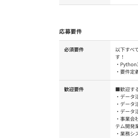
応募要件
必須要件
以下すべ
す！
・Pytho
・要件定
歓迎要件
■歓迎す
・データ
・データ
・データ
・事業会
テム開発
・業務シ