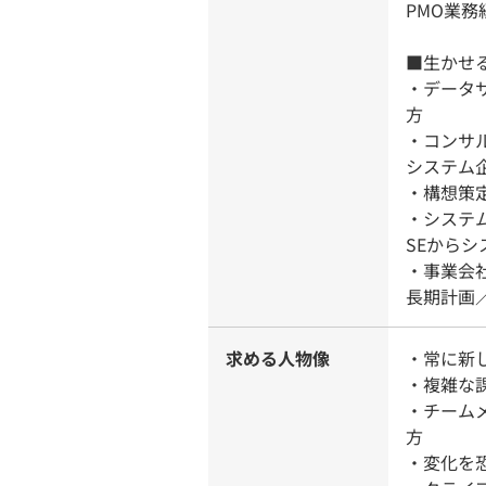
PMO業務
■生かせ
・データ
方
・コンサ
システム
・構想策
・システ
SEから
・事業会
長期計画
求める人物像
・常に新
・複雑な
・チーム
方
・変化を