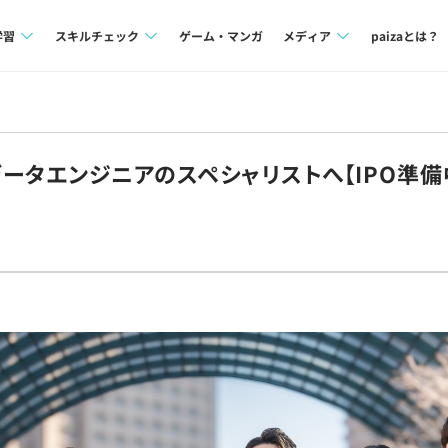
学習
スキルチェック
ゲーム・マンガ
メディア
paizaとは？
講座一覧
プログラミング言語
Tech Team Journal
問題集
SQL
paiza times
てデータエンジニアのスペシャリストへ【IPO準
4択課題
評価結果一覧
note
ント
ナレッジ
再チャレンジ結果一覧
ミナー
リファレンス
プラン
ド
個人向けプラン
法人向けプラン
学校向けプラン