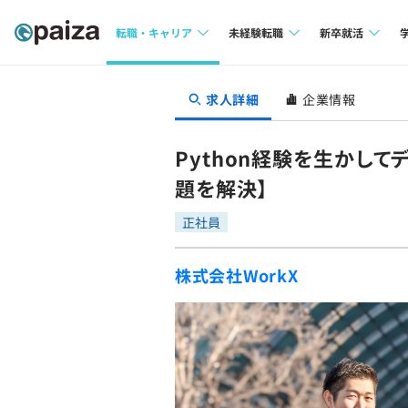
転職・キャリア
未経験転職
新卒就活
求人検索
求人検索
求人検索
求人詳細
企業情報
本選考
インタビュー
インタビュー
インターン
Python経験を生かし
転職成功ガイド
転職成功ガイド
題を解決】
新卒エージェ
転職エージェント
正社員
イベント・セ
株式会社WorkX
インタビュー
就活成功ガイ