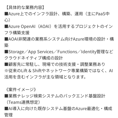
【具体的な業務内容】
■Azure上でのインフラ設計、構築、運用（主にPaaS中
心）
■Azure OpenAI（AOAI）を活用するプロジェクトのイン
フラ構築支援
■AOAI非関連の業務系システム向けAzure環境の設計・構
築
■Storage／App Services／Functions／Identity管理など
クラウドネイティブ構成の設計
■顧客先に常駐し、現場での技術支援・調整業務あり
※従来のLift & Shiftやネットワーク専業構築ではなく、AI
活用を含むインフラが主な領域となります。
《案件イメージ》
■業務ナレッジ検索システムのバックエンド基盤設計
（Teams連携想定）
■AI導入に向けた既存システム基盤のAzure最適化・構成
管理