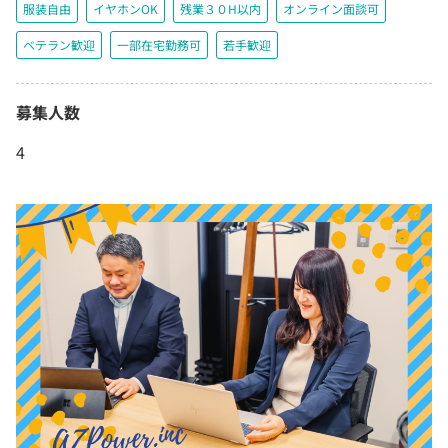
服装自由
イヤホンOK
残業３０H以内
オンライン面談可
ベテラン歓迎
一部在宅勤務可
若手歓迎
募集人数
4