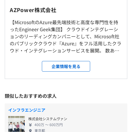
固定残業代：13万0,106 円～16万2,619 円（固定残業時
◎リモート勤務可
AZPower株式会社
③人事部門：採用面接のスクリーニング
間／月：45時間0分）
※顧客先勤務が週に2〜3回前後発生することがあります。
初期段階の採用面接を自動化。ChatGPTが候補者の回答
※固定残業時間45時間超えは追加の支払い対象となりま
【MicrosoftのAzure最先端技術と高度な専門性を持
を分析し、適性と技能を評価できます。
す（45時間には平日、休日、深夜などの所定外労働時間
ったEngineer Geek集団】 クラウドインテグレーシ
就業場所の変更範囲
も含む）
ョンのリーディングカンパニーとして、Microsoft社
＜雇入時＞
※前職の給与や経験を考慮して決定しております、まずは
のパブリッククラウド『Azure』をフル活用したクラ
東京本社あるいは都内23区内の常駐先
ご相談ください。
ウド・インテグレーションサービスを展開。 数ある
＜変更範囲＞
※その他、資格手当や諸々手当がございます。
■学ぶ意欲がありスキルUPを目指す方には、必要に応じ
Microsoft社のパートナーの中でも技術力の高い企業
会社の定める場所（テレワークをおこなう場所を含む）
て外部研修やセミナーなどを受講できます。
だと認知されており、Cloud Solutionの分野におい
企業情報を見る
■技術書は会社で購入いたします。
ては5冠、Specializationの分野においては3冠を所有
受動喫煙防止措置に関する事項
■社内勉強会を開催したり、コードレビューやペアプログ
しています。 ★Azure／Microsoft365構築のプロフェ
従業員に対する受動喫煙対策：あり
ラミングを実施しています。
ッショナルへ成長し、幅広いお客様のクラウド活用
対策内容：屋内禁煙
■手厚い資格取得制度を用意しています。
（※
想定年収
は年収提示額を保証するものではありません）
をサポートしていきたいエンジニアを募集中です！
類似したおすすめの求人
当社の4つのバリューの一つでもある「成長」は、会
社の成長にも直結しており、AZPowerのバックアッ
インフラエンジニア
プ体制のもと社員ひとりひとりが自己研鑽に勤めて
9：00〜18：00
プロジェクトごとに選択
株式会社システムヴァン
います。 以下4つの技術向上制度を活用して、
休憩時間：60分 ※11時～16時の間で自由に取得
400万 〜 600万円
Microsoft社のAzureに強みを持つエンジニアへ成長
平均残業時間：平均20時間／月（事前申請制） ※繁忙
東京都