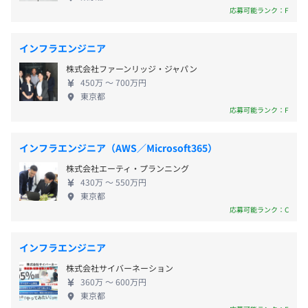
していきませんか？ 1.資格取得支援制度あり
応募可能ランク：F
期は除く
Microsoft社のAzure関連の資格取得を推奨していま
す。会社指定の資格については、資格取得支援金あ
インフラエンジニア
り！会社規定の資格を取ると、18カ月間給与にプラ
株式会社ファーンリッジ・ジャパン
ス1万円〜2万円が支給されます。 2.Azure資格保有者
★入社後半年以内で使える特休5日を付与しています！
450万 〜 700万円
が多数在籍！ 社内エンジニアのAzureの資格取得数
★年間休日123日
東京都
は96です。社内Azureのノウハウが蓄積しています。
応募可能ランク：F
・完全週休2日制（土・日・祝日）
3.スキルアップ支援 Azureの資格取得のため、自己研
・年次有給休暇（入社半年後に13日付与）
鑽のための書籍購入は全額負担！会社の文庫の300冊
・年末年始休暇（12月29日～1月3日）
インフラエンジニア（AWS／Microsoft365）
からレンタルも可能です。いつでも好きな時間に
・慶弔休暇
【エンジニア想いの会社です】
株式会社エーティ・プランニング
Schooでのe-learningも受講できます。 4.資格取得の
AIとクラウド技術を組み合わせた統合サービスを提供して
430万 〜 550万円
ための自己研鑽タイムは勤務中&2割OK！ 入社後1カ
東京都
おり、マイクロソフト社の数あるパートナーの中でも特に
月〜3カ月は自己研鑽のため、資格取得のためにしっ
応募可能ランク：C
高い技術力を持つと認識されています。当社はCloud
かり学習をしたり、社内のオリエンテーションや
・社保完備
Solution分野で5つ、Specialization分野で3つの認定を受
Microsoftのウェビナーを受けたり、Azureに詳しく
・資格取得支援 ※18カ月（月10,000円〜20,000円）
インフラエンジニア
けています。
なる研修期間を設けています。Azure未経験でも
・収入保障保険あり／がん保険 ※任意
株式会社サイバーネーション
OK、しっかり育成します！ ★これまでの経験を生か
社内のオリエンテーションの数日間の研修のあと、3～6
360万 〜 600万円
して、「さらに専門性を高めたい」「上流から一貫
東京都
カ月の教育プランあり、生成AI開発エンジニアにしっかり
した開発をおこなっていき、さらに経験を積みた