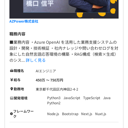
【開発環境】
■開発環境・ツール
AZPower株式会社
・Visual Studio Code
・Git
職務内容
・課題管理ツール（ITS／BTS）
■業務内容 ・Azure OpenAI を活用した業務支援システムの
・Docker
設計・開発・技術検証 ・社内ナレッジや問い合わせログを対
・GitHub／GitLab
象にした自然言語応答環境の構築 ・RAG構成（検索×生成）
※VSCode／Git／課題管理ツールは、一般的な実務経験が
のシス...
詳しく見る
あれば利用している前提です。
職種名
AIエンジニア
■Azure関連（以下のいずれかの利用経験があると尚可）
給与
450万 〜 750万円
・App Service／Azure Function
・Azure Database／Blob Storage／Cosmos DB
勤務地
東京都千代田区内神田2-4-2
・Azure Key Vault
Python3
JavaScript
TypeScript
Java
開発環境
・Azure Monitor／Application Insights
Python2
■Microsoft 365 アプリ開発経験（任意）
フレームワー
Node.js
Bootstrap
Next.js
Nuxt.js
・Teams アプリ開発
ク
・Excel／PowerPoint プラグイン開発