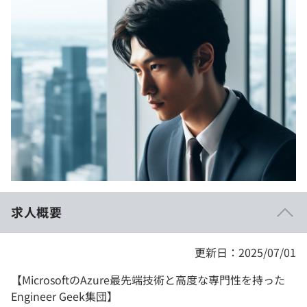
イベント・セミナー
paiza times
再チャレンジ結果一覧
リファレンス
インタビュー
note
就活成功ガイド
プラン
個人向けプラン
法人向けプラン
学校向けプラン
求人概要
契約内容・クーポン
更新日：2025/07/01
【MicrosoftのAzure最先端技術と高度な専門性を持った
Engineer Geek集団】