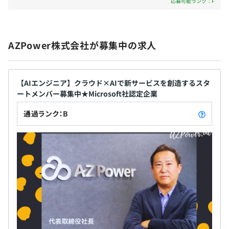
応募可能ランク：F
と育てます。MCP資格取得が評価にも反映されるので、資
い」など、成長をし続け、進化したいエンジニアの方
昇給あり
格手当ももらいながら、ランクアップも可能。実際に入社
からのご応募をお待ちしております！
後、資格手当だけで8万円上乗せされている社員もいま
す。
AZPower株式会社が募集中の求人
社会保険完備
資格取得を推奨しており、就業時間内での資格勉強が認め
健康保険（協会健保）・厚生年金加入・雇用保険・労災保
られています。案件状況も見ながらですが、エンジニアは
【AIエンジニア】クラウド×AIで新サービスを創造するスタ
険
入社後1年内に2～6つ資格を取得しているので、他社より
ートメンバー募集中★Microsoft社認定企業
学びやすい＆切磋琢磨できる環境かと思います。エンジニ
通過ランク：B
アが社員の半分以上を占めるので、クラウド、AI、Web開
発、サポートとプロフェッショナルが集まっていることも
無期雇用
あり、分からないことがあったらWebで気軽に聞ける環境
です。
また、検証用テナント、ライセンス、サブスクリプション
3カ月（条件などの変更はありません）
が付与されるので、実際にさわりながら学べるためより理
解が深まる環境です。もちろん書籍購入においても経費精
算がOK。個人の負担はほぼなく、エンジニアとして理解
と知識を深めていけます。