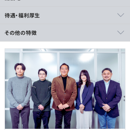
【自社サービス】
待遇・福利厚生
◆Azure OpenAI Serviceを利用した企業専用生成AIインテ
グレーションサービス『PowerGenAI』
企業内ナレッジを活用した企業専用「生成AIアプリ」環境
その他の特徴
を構築することで、企業のDXを急激に加速させます。
Azure OpenAI Serviceの導入から独自アプリの開発、社
応募資格【1】を満たす方／想定年収：450万円～550万円
内活用までをワンストップでサポートいたします。
月給：37万9,303 円～45万8,450 円
基本給：28万0,640 円～33万9,200 円
《導入事例》
固定残業代：9万8,663円 ～11万9,250 円（固定残業時
①営業部門：営業チャットボット
間／月：45時間0分）
自動化された営業チャットボットを導入することで、24/7
※固定残業時間45時間超えは追加の支払い対象となりま
の顧客対応が可能になる。これにより、顧客満足度を向上
す（45時間には平日、休日、深夜などの所定外労働時間
させ、同時に営業チームの負荷を軽減できます。
も含む）
②CS部門：問い合わせ自動応答
応募資格【1】かつ【２】を満たす方／想定年収：600万
ChatGPTを用いて顧客からの一般的な問い合わせに自動
円～750万円
的に応答。これにより24時間365日対応が可能となり、顧
月給：50万0,186 円～62万5,179 円
客満足度向上に寄与します。
基本給：37万0,080 円～46万2,560 円
◎Uターン・Iターン歓迎