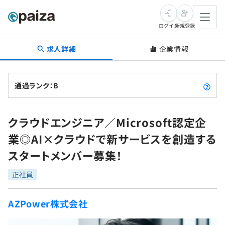
ログイン
新規登録
求人詳細
企業情報
転職・キャリア
未経験転職
求人検索
通過ランク：B
新卒就活
求人検索
インタビュー
クラウドエンジニア／Microsoft認定企
学習
求人検索
インタビュー
転職成功ガイド
業◎AI×クラウドで新サービスを創造する
本選考
スキルチェック
講座一覧
スタートメンバー募集！
転職成功ガイド
転職エージェント
ゲーム・マンガ
インターン
プログラミング言語
正社員
問題集
メディア
SQL
4択課題
AZPower株式会社
新卒エージェント
paizaとは？
Tech Team Journal
評価結果一覧
ナレッジ