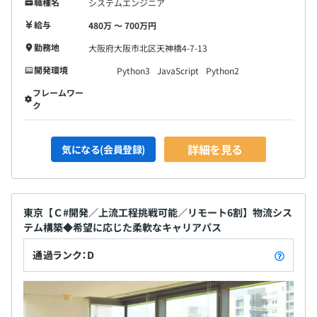
職種名
システムエンジニア
給与
480万 〜 700万円
勤務地
大阪府大阪市北区天神橋4-7-13
開発環境
Python3
JavaScript
Python2
フレームワー
ク
詳細を見る
気になる(会員登録)
2～5名体制で社内受託開発、客先常駐で仕事をしていま
す。
東京【Ｃ#開発／上流工程挑戦可能／リモート6割】物流シス
テム構築◆希望に応じた柔軟なキャリアパス
通過ランク：D