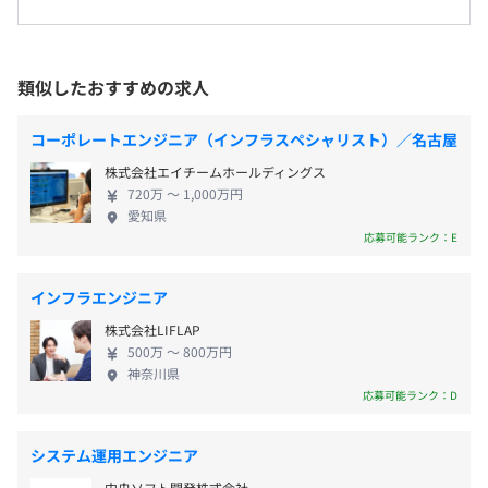
受動喫煙防止措置に関する事項
▼鉄鋼メーカー
し、 企業コンサルを包括的に取り組む少数精鋭集団
従業員に対する受動喫煙対策：屋内喫煙可能場所あり
・工程管理システム
として事業の幅を広げる予定です。 縁があって当社
〈年間休日125日〉
・プロコンシステム
と繋がった社員・お客様 「人」「会社」「社会変
類似したおすすめの求人
■完全週休2日制（休日は土日祝日）
化」と丁寧に柔軟に向き合ってきたからこそ、 創業
■年間有給休暇：10日～20日（下限日数は、入社半年経
▼電機メーカー
から35年、現在の当社があります。 5年後、10年後
過後の付与日数となります）
コーポレートエンジニア（インフラスペシャリスト）／名古屋
・過電流制御システム
▼クライアント先 東京駅：徒歩約5分
どんな自分でありたいですか？ 当社もまだまだ模索
■年末年始休暇
・ネットワーク機器（中継装置、NCUなど）
株式会社エイチームホールディングス
中です。 一緒に迷いながらお互いの願いを叶えるた
■慶弔休暇
※東京事務所
720万 〜 1,000万円
めに進んでいきませんか？ ぜひ、熱い想いを語り合
■産前産後休暇
愛知県
▼物流
都営三田線「三田駅」
いましょう★
応募可能ランク：E
■育児休暇
・配送管理システム
■介護休暇
・倉庫管理システム
■生理休暇
インフラエンジニア
■裁判員休暇
▼広告
株式会社LIFLAP
■母性健康管理のための休暇
・スーパーチラシEDIシステム
500万 〜 800万円
■子の看護休暇
神奈川県
応募可能ランク：D
▼金融・保険
・システム基盤構築、運用
・新規登録受付システム
システム運用エンジニア
■通勤手当：上限30,000円まで
中央ソフト開発株式会社