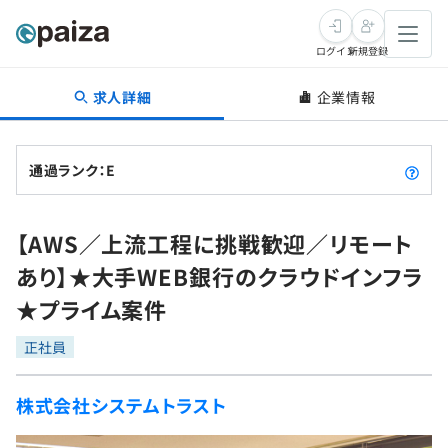
ログイン
新規登録
求人詳細
企業情報
転職・キャリア
未経験転職
求人検索
通過ランク：E
新卒就活
求人検索
インタビュー
【AWS／上流工程に挑戦歓迎／リモート
学習
求人検索
インタビュー
転職成功ガイド
あり】★大手WEB銀行のクラウドインフラ
本選考
スキルチェック
講座一覧
★プライム案件
転職成功ガイド
転職エージェント
ゲーム・マンガ
インターン
プログラミング言語
正社員
問題集
メディア
SQL
4択課題
株式会社システムトラスト
新卒エージェント
paizaとは？
Tech Team Journal
評価結果一覧
ナレッジ