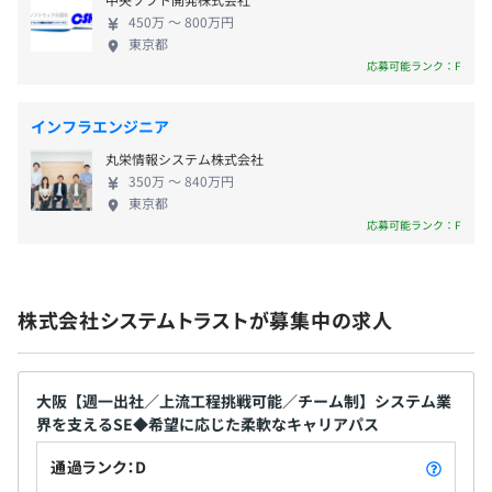
■家族手当：子ども1人につき5,000円
450万 〜 800万円
■住宅手当：当社の規定条件を満たすもの
東京都
応募可能ランク：F
■役職手当
＼社員の成長を全力でサポート！／
■技術手当
業務時間内に資格取得講習が受けられ、外部講習の費用も
■残業手当
全額会社負担◎
インフラエンジニア
■特別手当
「この資格に挑戦したい」「この講習を受けたい」など、
丸栄情報システム株式会社
■調整手当
積極的に発信OK！
350万 〜 840万円
自分のペースでキャリアアップを目指せる職場です♪
東京都
応募可能ランク：F
◇最新技術や専門資格の取得を支援
賞与：年2回（平均2カ月～2.5カ月）
◇資格取得祝い金あり
株式会社システムトラストが募集中の求人
＜＜成長に寄り添ってもらえる環境＞＞
★営業担当者とのお昼ご飯会or夕食会【1回/月】（※強制
ではありません）
昇給：年1回（7月）
大阪【週一出社／上流工程挑戦可能／チーム制】システム業
・業務状況やモチベーションの確認
界を支えるSE◆希望に応じた柔軟なキャリアパス
・今後のキャリアのすり合せ
通過ランク：D
→出来る限りご希望の労働条件や身に着けたいスキルに合