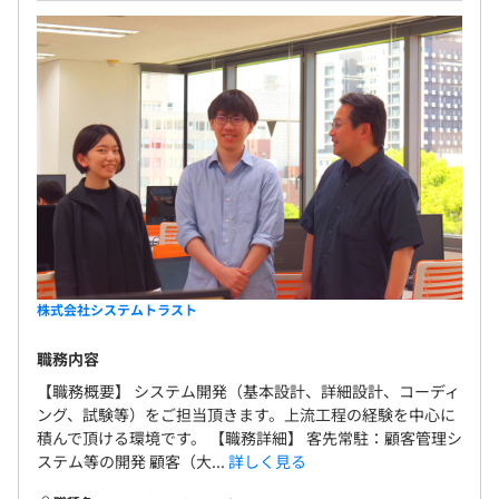
わせて案件や環境を変更できます。
社会保険完備（健康保険・厚生年金加入・雇用保険・労災
保険）
相談の上、ご希望のマシンを支給いたします。
無期雇用
AWS CloudFormation
3カ月（条件などの変更はありません）
株式会社システムトラスト
・お客様先の評価、自己評価、先輩社員の評価を合わせて
評価します。
職務内容
【職務概要】 システム開発（基本設計、詳細設計、コーディ
ング、試験等）をご担当頂きます。上流工程の経験を中心に
積んで頂ける環境です。 【職務詳細】 客先常駐：顧客管理シ
ステム等の開発 顧客（大...
詳しく見る
全社：約50名