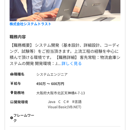
株式会社システムトラスト
職務内容
【職務概要】 システム開発（基本設計、詳細設計、コーディ
ング、試験等）をご担当頂きます。上流工程の経験を中心に
積んで頂ける環境です。 【職務詳細】 客先常駐：物流倉庫シ
ステムの開発 開発環境：J...
詳しく見る
職種名
システムエンジニア
給与
450万 〜 600万円
勤務地
大阪府大阪市北区天神橋4-7-13
Java
C
C＃
R言語
開発環境
Visual Basic(VB.NET)
フレームワー
ク