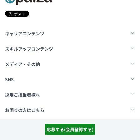
キャリアコンテンツ
転職・キャリア
未経験転職
新卒就活
スキルアップコンテンツ
学習
スキルチェック
マンガ・ゲーム
メディア・その他
Tech Team Journal
paiza times
note
SNS
X
Facebook
採用ご担当者様へ
採用・教育をお考えの企業様へ
中途求人掲載はこちら
お困りの方はこちら
paizaとは？
お問い合わせ・FAQ
応募する(会員登録する)
運営会社
利用規約
プライバシーポリシー
Cookieポリシー
Copyright Paiza, Inc. All rights reserved.