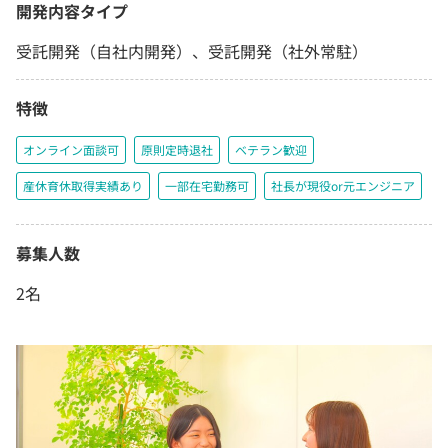
開発内容タイプ
受託開発（自社内開発）、受託開発（社外常駐）
特徴
オンライン面談可
原則定時退社
ベテラン歓迎
産休育休取得実績あり
一部在宅勤務可
社長が現役or元エンジニア
募集人数
2名