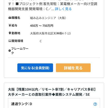
す！ ■プロジェクト例 客先常駐：某電機メーカー向け空調
機器開発支援 開発環境：C／...
詳しく見る
職種名
組み込みエンジニア（大阪）
給与
450万 〜 750万円
勤務地
大阪府大阪市北区天神橋4-7-13
開発環境
C
フレームワー
ク
詳細を見る
気になる(会員登録)
大阪【残業10H以内／リモート率7割／キャリアパス多彩】
大手メーカーとの直取引案件◆業務システム開発／SE
通過ランク：D