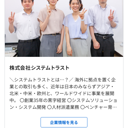
をお任せします。さまざまなプログラミング言語やプロジ
含む。
ェクトに携わりたい方、特定のスキルを究めたい方、新し
※残業は別途全額支給
い技術に挑戦したい方、プライベートを重視したい方な
ど、多様なニーズに対応しています。下流から上流工程へ
【モデル年収】
のステップアップも積極的に支援！エンジニアが着実にキ
■25〜29歳：400〜550万円
ャリアを築ける環境を整えています。
■30〜34歳：450〜600万円
■35〜39歳：450〜850万円
■エンジニアが成長できる環境を用意
社員の成長を最優先に考え、スキルアップやキャリアアッ
東京都内のクライアント先にて勤務
プのためのサポート体制を充実させています。新しい技術
株式会社システムトラスト
への挑戦や、経験を積む機会を提供し、エンジニアが成長
就業場所の変更範囲
できる環境づくりに力を注いでいます。
（※
想定年収
は年収提示額を保証するものではありません）
＼システムトラストとは…？／ 海外に拠点を置く企
＜雇入時＞
業との取引も多く、近年は日本のみならずアジア・
お客様先または東京事務所
北米・中米・欧州と、ワールドワイドに事業を展開
＜変更範囲＞
中。 〇創業35年の黒字経営 〇システムソリューショ
会社の定める場所
9：00～18：00 （所定労働時間：8時間0分）
▼機器メーカー
ン・システム開発 〇人材派遣業務 〇ベンチャー育成
※将来的に関東圏（神奈川、東京、千葉）の客先配属にな
休憩時間：12：00～12：45（45分）
・勤怠管理システム
事業・海外への取り組み 〇ソリューション販売
る可能性もございます。
平均残業時間：平均10h程度／月
・就業管理システム
(CBTPlus・SmartView) ★「変化に対応できる者が生
企業情報を見る
き残る」がモットー★ 現在は社内受託事業を拡大