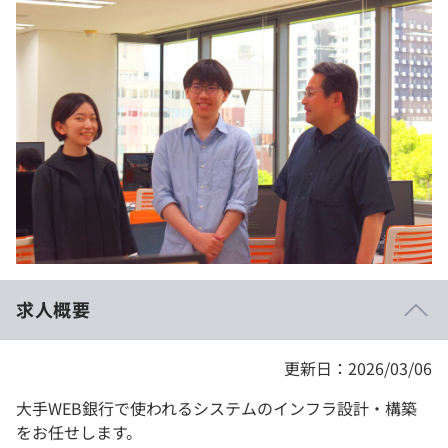
イベント・セミナー
paiza times
再チャレンジ結果一覧
リファレンス
インタビュー
note
就活成功ガイド
プラン
個人向けプラン
法人向けプラン
学校向けプラン
求人概要
契約内容・クーポン
更新日：2026/03/06
大手WEB銀行で使われるシステムのインフラ設計・構築
をお任せします。