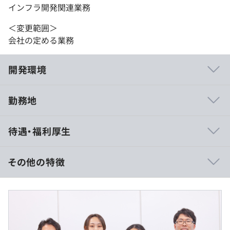
インフラ開発関連業務
＜変更範囲＞
会社の定める業務
開発環境
勤務地
■社長との距離が近い、アットホームな職場環境
待遇・福利厚生
50名ほどの規模の会社だからこそ、社長や役員との距離
が近く、フラットなコミュニケーションが取れるのが当社
の特徴です。グループ会社を含めると100名規模となりま
その他の特徴
すが、個々の意見や希望を尊重し、風通しのよい職場環境
を大切にしています。
■想定年収約600万円～1000万円
月給528,000円～836,000円
■エンジニアの希望に応じた柔軟なキャリアパス
※経験・スキルなどを考慮して決定します。
当社では、エンジニアひとりひとりの希望に合わせて案件
※月給額には、一律支給の手当（5,000円～40,000円）を