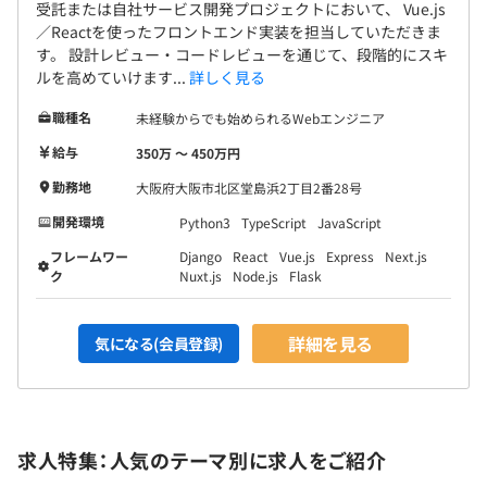
受託または自社サービス開発プロジェクトにおいて、 Vue.js
／Reactを使ったフロントエンド実装を担当していただきま
す。 設計レビュー・コードレビューを通じて、段階的にスキ
ルを高めていけます...
詳しく見る
職種名
未経験からでも始められるWebエンジニア
給与
350万 〜 450万円
Docker、AWS CloudFormation、Amazon CloudWatch
勤務地
大阪府大阪市北区堂島浜2丁目2番28号
開発環境
Python3
TypeScript
JavaScript
フレームワー
Django
React
Vue.js
Express
Next.js
ク
Nuxt.js
Node.js
Flask
Elasticsearch、Apache Hadoop、Apache Spark、
Amazon Athena、pandas、scikit-learn、NumPy
詳細を見る
気になる(会員登録)
求人特集：人気のテーマ別に求人をご紹介