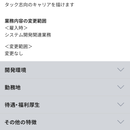
タック志向のキャリアを描けます
業務内容の変更範囲
＜雇入時＞
システム開発関連業務
＜変更範囲＞
変更なし
開発環境
勤務地
- 全案件100%持ち帰り（社内完結）で集中できる
待遇・福利厚生
- AWSサーバーレスアーキテクチャ × モダンフロントエ
ンドを主軸とした構成
- バックエンド／フロント／インフラの領域分担はなく、
その他の特徴
興味に応じて拡張可能