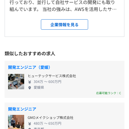
行っており、並行して自社サービスの開発にも取り
就業場所の変更範囲
休憩時間：休憩60分 ※昼食時間は業務の都合により各々
ム検索して地図上に表示できるスマホアプリを含むシステ
組んでいます。 当社の強みは、AWSを活用したサー
＜雇入時＞
の自主性に任せています
ムの開発を行いました。
バーレスアーキテクチャの実践的な運用ノウハウに
オフィス、および自宅
平均残業時間：平均20時間/月（個々のスキルによって変
AWSサービス: Lambda
あります。Lambda、API Gateway、DynamoDBな
＜変更範囲＞
企業情報を見る
動）
言語: Python, Node.js
どを中心に、フルマネージドな構成でインフラの運
会社の定める場所（テレワークを行う場所を含む）
FW:
Vue+CoreUI, Cordova
用負荷を最小限に抑え、少人数でも高い生産性を維
DB:
DynamoDB
持できる開発体制を確立しています。関西圏ではこの
受動喫煙防止措置に関する事項
技術領域を本格的に業務へ適用している企業はまだ
類似したおすすめの求人
- 夏季特別休暇（4日間）
従業員に対する受動喫煙対策：あり
■ レシピ献立提案システム開発
少なく、早期からの継続的な導入によって得られた
※業務に支障がない限り日程自由
対策内容：敷地内禁煙
好みの条件を入力することで食べ合わせや栄養素などを加
知見は大きな技術的優位性となっています。 受託案
- 冬季特別休暇（3~4日間）
開発エンジニア（愛媛）
味して1週間の献立を機械学習を用いて選出し、各献立の
件では、IoT連携アプリケーションや飲食・レシピ系
- 有給休暇
材料・作り方などのレシピ情報を閲覧できるアプリを含む
ヒューテックサービス株式会社
のWebサービス、業務支援システムなど、要件定義
※ 業務に支障がない限り理由不問
システムの開発を行いました。
304万 〜 600万円
から設計・開発・運用まで一貫して対応しています。
- 産休育休
愛媛県
AWSサービス: Amplify, Fargate, Athena, ElasticSearch
JR大阪駅より徒歩10分
全案件が100％社内開発であり、設計・技術選定の裁
応募可能ランク：C
- 介護休暇
Service, ElastiCache
量が現場に委ねられている点も特徴です。 また、自
- 慶弔休暇
ライブラリ: MeCab, JUMAN, Sudachi
社サービスとしては旅行関連のWebアプリを開発中
言語: Python, Node.js
開発エンジニア
で、AIによるレコメンド機能やサーバーレス構成を活
FW:
Django, Vue.js, Bootstrap Vue
GMOメイクショップ株式会社
かした柔軟なスケーラビリティを重視した設計を採
DB:
MySQL
480万 〜 650万円
用しています。受託と自社開発を両輪に、技術力を高
東京都