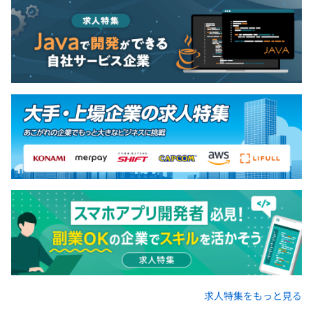
◆技術責任者兼マネージャー、33歳、男性
卒業後、IT機器総合商社に入社し、SEとしてCRM・SFAの
企画、設計、開発、保守運用まで全工程を担当。後半は営
業企画部門に異動し、SFA・CRMを活用した営業活動の推
進やワークスタイル変革のプロジェクトにも従事した。
CRM開発の経験を活かし、BtoB領域での自社サービス開
発に挑戦すべく、デジタルマーケティング会社に転職。新
規事業として立ち上がったオープンDMPの設計・開発を
コアメンバーとして担当し、8,000以上のサイトに導入さ
れる国内最大級のサービスへと成長させる過程に携わっ
求人特集をもっと見る
た。