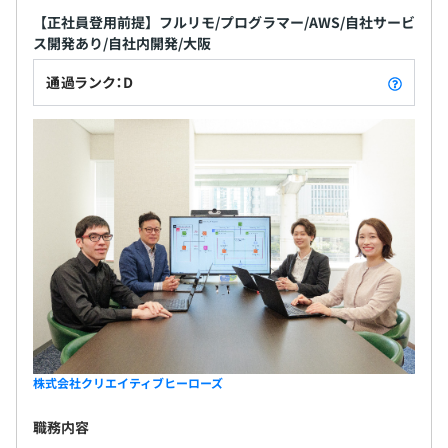
管理
【正社員登用前提】フルリモ/プログラマー/AWS/自社サービ
- 書籍購入・技術カンファレンス・資格取得などの費用補
ス開発あり/自社内開発/大阪
助あり
3カ月
通過ランク：D
- 新技術や未経験領域にも、実務を通じて段階的にチャレ
ンジ可能な案件設計
試用期間中は契約社員としての雇用となりますが、試用期
間終了後は正社員登用することを前提とした採用です。
試用期間中の待遇・業務内容等に変更はありません。
エンジニアがストレスなく開発に集中できるよう、入社時
に希望スペックのPCを貸与しています。
Mac／Windowsのいずれも選択可能で、スペックやモニタ
サイズ等も相談の上、できる限りご希望に沿った構成でご
用意します。
株式会社クリエイティブヒーローズ
プロジェクトごとに選択、オブジェクト指向、ウォーター
フォール、アジャイル
職務内容