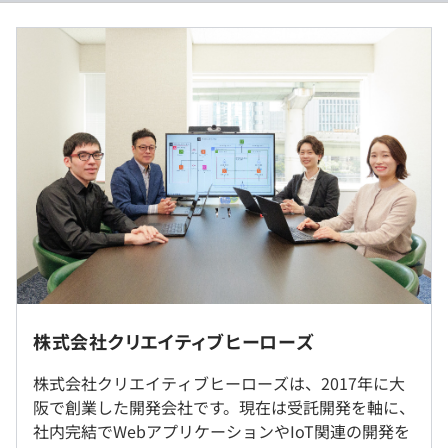
- 小さなチームなので設計レビュー・コードレビューが日
- 賃金形態：月給
常的に行われる
- 賃金の決定方法：当社規定により決定
- 新しい技術も調査・検証を経て積極的に導入
- 月給：約280,000円～340,000円（固定残業代を含む）
- 基本給：約217,400円〜264,000円
- 固定残業代：40時間分、約62,600円～76,000円（超過分
は別途支給）
- 決算賞与：年2回支給
■ 日本酒ボトルラベル認識IoT&AI機器システム開発
- その他定額手当：在宅勤務手当 5,000円
日本酒のボトルを差し込むと画像認識によりラベルから銘
柄を特定し、その情報をサーバーから取得して、その日本
酒の酒蔵の情報や合う料理の情報を表示するアプリの開発
を行いました。
AWSサービス: AWS IoT, Lambda
言語: Python, Node.js
（※
想定年収
は年収提示額を保証するものではありません）
FW:
Vue+CoreUI, Electron
- 基本的にはリモート勤務となります（※関西圏に在住の
株式会社クリエイティブヒーローズ
DB:
DynamoDB
方に限ります）
- 月1回程度出社日があります
株式会社クリエイティブヒーローズは、2017年に大
- フレックスタイム制
■ クラフトビールリアルタイム検索システム開発
- ご希望の場合はオフィスでの勤務も可能です
阪で創業した開発会社です。現在は受託開発を軸に、
- 所定労働時間：1日8時間
ビヤ樽の残量や温度などをIoT機器で測定してサーバーに
社内完結でWebアプリケーションやIoT関連の開発を
- コアタイム：10:00〜18:00
送信し、今すぐ飲める好みのクラフトビールをリアルタイ