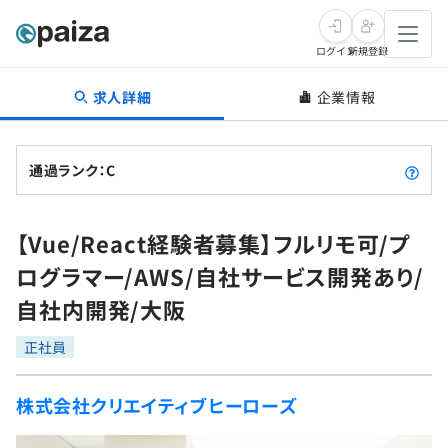
ログイン
新規登録
求人詳細
企業情報
転職・キャリア
未経験転職
求人検索
通過ランク：C
新卒就活
求人検索
インタビュー
【Vue/React経験者募集】フルリモ可/プ
学習
求人検索
インタビュー
転職成功ガイド
ログラマー/AWS/自社サービス開発あり/
本選考
スキルチェック
講座一覧
自社内開発/大阪
転職成功ガイド
転職エージェント
ゲーム・マンガ
インターン
プログラミング言語
正社員
問題集
メディア
SQL
4択課題
株式会社クリエイティブヒーローズ
新卒エージェント
paizaとは？
Tech Team Journal
評価結果一覧
ナレッジ