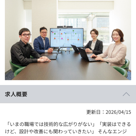
イベント・セミナー
paiza times
再チャレンジ結果一覧
リファレンス
インタビュー
note
就活成功ガイド
プラン
個人向けプラン
法人向けプラン
学校向けプラン
求人概要
契約内容・クーポン
更新日：2026/04/15
「いまの職場では技術的な広がりがない」「実装はできる
けど、設計や改善にも関わっていきたい」 そんなエンジ