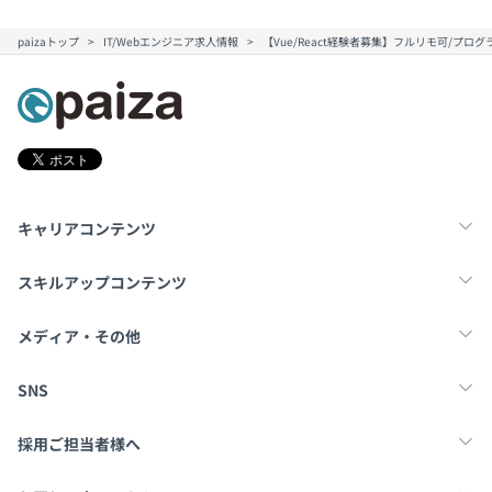
DMPで得た知見を活かしつつ、BtoC領域でのプロダクト
paizaトップ
IT/Webエンジニア求人情報
【Vue/React経験者募集】フルリモ可/プロ
開発にも挑戦したいと考え、Webメディアを運営するベン
チャー企業に転職。プライベートDMPのR&Dプロジェク
トを自ら提案・立ち上げ、PM/POとして企画立案からス
テークホルダー調整、メンバーマネジメント、技術リード
まで幅広く担当。年間1,200万人が訪問する自社メディア
の分析・改善プラットフォームを構築し、ハイブリッド型
のレコメンデーションエンジン（ルールベース＋機械学
キャリアコンテンツ
習）の設計も手がけた。
転職・キャリア
未経験転職
新卒就活
スキルアップコンテンツ
「開発」にとどまらずITに関わるあらゆる領域に挑戦した
いという想いから、現職のスタートアップに1人目の社員
学習
スキルチェック
マンガ・ゲーム
メディア・その他
として参画。技術責任者兼マネージャーとして、自社サー
ビス開発および複数の受託開発案件に携わりながら、メン
Tech Team Journal
paiza times
note
SNS
バーのマネジメントや技術的な意思決定をリードしてい
る。
X
Facebook
採用ご担当者様へ