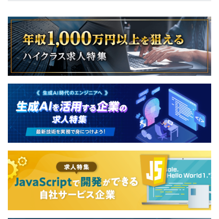
- 四半期ごとにOKR（目標と成果の指標）を設定し、取り
組み姿勢や成長プロセスを評価
- 「100点を目指す」のではなく、「70点程度の挑戦」を
推奨し、チャレンジを後押し
- スキルシートで技術習熟度を段階的に可視化し、「次に
伸ばす力」が明確にわかる
- 成果だけでなく、課題への向き合い方や改善姿勢も評価
対象
- 評価は「自分を知り、前進するための道しるべ」として
活用
「評価が怖い」ではなく、「成長のヒントをもらえる機
会」として前向きに向き合える設計です。
社長含め、社員5名全員がエンジニアです。