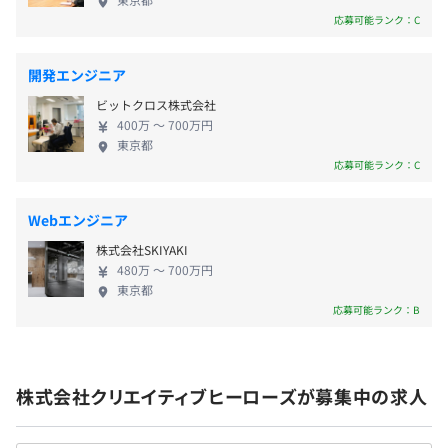
在宅勤務手当: 5,000円
めながら事業を展開しているフェーズです。 組織方
応募可能ランク：C
■ 水質検査機IoT機器サーバーサイド開発
針としては、エンジニア主体で技術を選び、実装に
水質検査を行うIoT機器からのデータをリアルタイムに
集中できる環境づくりを重視しています。時間ではな
AWSクラウド上に送信し、管理画面から状況確認できる
開発エンジニア
く成果でエンジニアの価値を評価する文化が根づい
システム開発を行いました。
業績連動決算賞与：年2回
ビットクロス株式会社
ており、裁量労働制・副業可・技術支援制度など、働
AWSサービス: Amplify, AWS IoT, SE
400万 〜 700万円
き方の自由度も高いことが特徴です。
言語: Python, Node.js
東京都
応募可能ランク：C
FW:
Flask, Vue.js, Bootstrap Vue
DB:
DynamoDB
昇給査定 年1回（11月）
Webエンジニア
株式会社SKIYAKI
480万 〜 700万円
- スキルや志向に応じて、担当範囲や技術領域を段階的に
東京都
全国健康保険協会加入
応募可能ランク：B
調整
健康保険・厚生年金加入、雇用保険・労災保険適用
- マネージャーによる設計レビュー・コードレビューを通
じて技術的なフィードバックを実施
- Slackや1on1での定期的な壁打ち・振り返りにより、成
株式会社クリエイティブヒーローズが募集中の求人
長課題と方向性をすり合わせ
無期雇用
- スキルシート＋OKRによる成長可視化と中長期的な目標