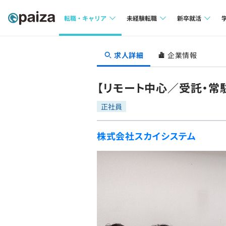
転職・キャリア
未経験転職
新卒就活
求人検索
求人検索
求人検索
求人詳細
企業情報
本選考
インタビュー
インタビュー
インターン
【リモート中心／受託・常
転職成功ガイド
転職成功ガイド
正社員
新卒エージェ
転職エージェント
株式会社スカイシステム
イベント・セ
インタビュー
就活成功ガイ