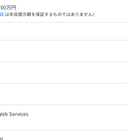
700万円
収
は年収提示額を保証するものではありません）
eb Services
QL