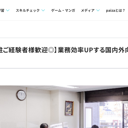
学習
スキルチェック
ゲーム・マンガ
メディア
paizaとは？
講座一覧
プログラミング言語
Tech Team Journal
問題集
SQL
paiza times
駐ご経験者様歓迎◎】業務効率UPする国内外
4択課題
評価結果一覧
note
ント
ナレッジ
再チャレンジ結果一覧
ミナー
リファレンス
プラン
ド
個人向けプラン
法人向けプラン
学校向けプラン