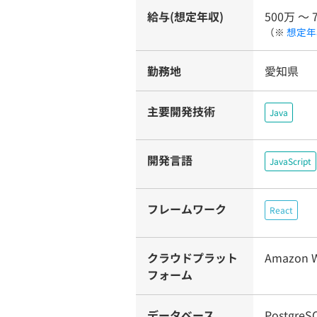
給与(想定年収)
500万 〜 
（※
想定年
勤務地
愛知県
主要開発技術
Java
開発言語
JavaScript
フレームワーク
React
クラウドプラット
Amazon W
フォーム
データベース
PostgreS