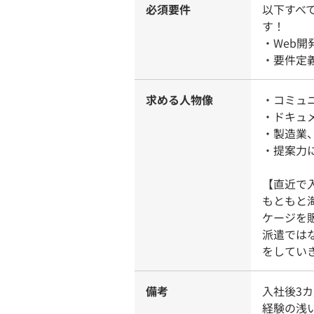
必須要件
以下すべ
す！
・Web
・要件定
求める人物像
・コミュ
・ドキュ
・製造業
・提案力
【直近で
もともと
ケージを
派遣では
をしてい
備考
入社後3
経験の浅