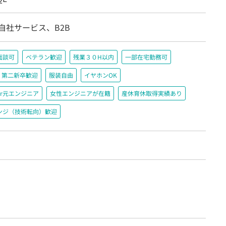
自社サービス、B2B
面談可
ベテラン歓迎
残業３０H以内
一部在宅勤務可
第二新卒歓迎
服装自由
イヤホンOK
r元エンジニア
女性エンジニアが在籍
産休育休取得実績あり
ンジ（技術転向）歓迎