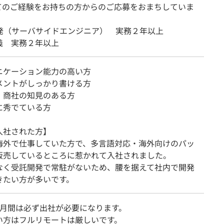
てのご経験をお持ちの方からのご応募をおまちしていま
開発（サーバサイドエンジニア） 実務２年以上
義 実務２年以上
ニケーション能力の高い方
メントがしっかり書ける方
、商社の知見のある方
に秀でている方
入社された方】
海外で仕事していた方で、多言語対応・海外向けのパッ
販売しているところに惹かれて入社されました。
なく受託開発で常駐がないため、腰を据えて社内で開発
きたい方が多いです。
カ月間は必ず出社が必要になります。
い方はフルリモートは厳しいです。