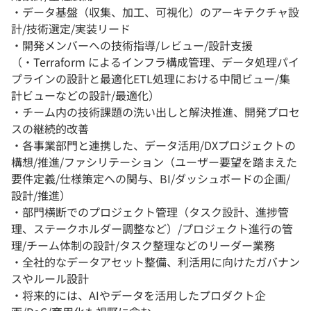
・データ基盤（収集、加工、可視化）のアーキテクチャ設
計/技術選定/実装リード
・開発メンバーへの技術指導/レビュー/設計支援
（・Terraform によるインフラ構成管理、データ処理パイ
プラインの設計と最適化ETL処理における中間ビュー/集
計ビューなどの設計/最適化）
・チーム内の技術課題の洗い出しと解決推進、開発プロセ
スの継続的改善
・各事業部門と連携した、データ活用/DXプロジェクトの
構想/推進/ファシリテーション（ユーザー要望を踏まえた
要件定義/仕様策定への関与、BI/ダッシュボードの企画/
設計/推進）
・部門横断でのプロジェクト管理（タスク設計、進捗管
理、ステークホルダー調整など）/プロジェクト進行の管
理/チーム体制の設計/タスク整理などのリーダー業務
・全社的なデータアセット整備、利活用に向けたガバナン
スやルール設計
・将来的には、AIやデータを活用したプロダクト企