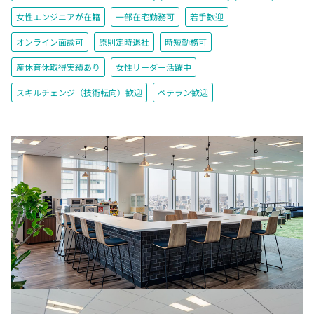
女性エンジニアが在籍
一部在宅勤務可
若手歓迎
オンライン面談可
原則定時退社
時短勤務可
産休育休取得実績あり
女性リーダー活躍中
スキルチェンジ（技術転向）歓迎
ベテラン歓迎