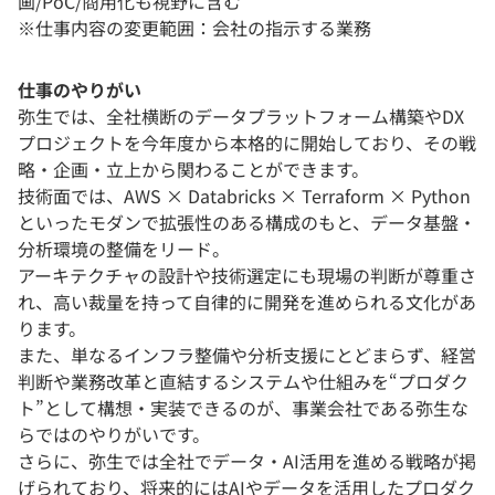
画/PoC/商用化も視野に含む
※仕事内容の変更範囲：会社の指示する業務
仕事のやりがい
弥生では、全社横断のデータプラットフォーム構築やDX
プロジェクトを今年度から本格的に開始しており、その戦
略・企画・立上から関わることができます。
技術面では、AWS × Databricks × Terraform × Python
といったモダンで拡張性のある構成のもと、データ基盤・
分析環境の整備をリード。
アーキテクチャの設計や技術選定にも現場の判断が尊重さ
れ、高い裁量を持って自律的に開発を進められる文化があ
ります。
また、単なるインフラ整備や分析支援にとどまらず、経営
判断や業務改革と直結するシステムや仕組みを“プロダク
ト”として構想・実装できるのが、事業会社である弥生な
らではのやりがいです。
さらに、弥生では全社でデータ・AI活用を進める戦略が掲
げられており、将来的にはAIやデータを活用したプロダク