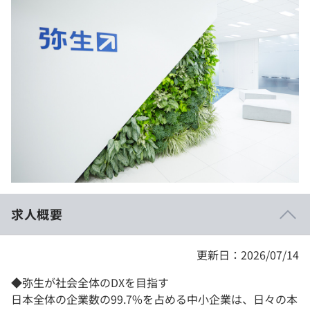
イベント・セミナー
paiza times
再チャレンジ結果一覧
リファレンス
インタビュー
note
就活成功ガイド
プラン
個人向けプラン
法人向けプラン
学校向けプラン
求人概要
契約内容・クーポン
更新日：2026/07/14
◆弥生が社会全体のDXを目指す
日本全体の企業数の99.7%を占める中小企業は、日々の本