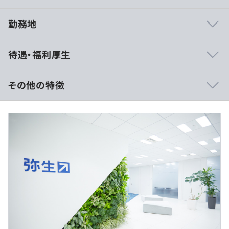
勤務地
・自社サービス開発のため、製品の要件定義などの上流工
待遇・福利厚生
程から携わることができる
・一部リモート可能かつフレックスタイム制度により柔軟
な働き方ができる
その他の特徴
・育休取得の実績が多数
・技術選定に関わることができる
想定年収：600万円～1,164万円
月給356,000円（基本給269,000円+固定残業代87,000円）
～690,000円（基本給521,100円+固定残業代168,900円）
※年収520万円以上は固定残業代制（30時間分）※超過分
は別途支給
◆弥生オンライン：誰でも使いこなせる製品設計、業務を
さらに効率化する弥生のクラウド、法令改正への確実な対
上記は想定の為、現職の給与を加味いたしまして、最終的
応。弥生はお客さまの業務をもっと、スムーズにします。
オファー致します
◆Misoca：見積書・納品書・請求書をかんたんに作成、
まとめて管理。業務を効率化するクラウド見積・納品・請
求書サービスです。