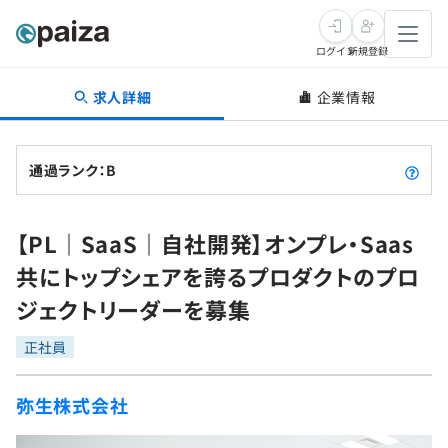
ログイン
新規登録
求人詳細
企業情報
転職・キャリア
未経験転職
求人検索
通過ランク：B
新卒就活
求人検索
インタビュー
【PL｜SaaS｜自社開発】オンプレ・Saas
学習
求人検索
インタビュー
転職成功ガイド
共にトップシェアを誇るプロダクトのプロ
本選考
スキルチェック
講座一覧
ジェクトリーダーを募集
転職成功ガイド
転職エージェント
ゲーム・マンガ
インターン
プログラミング言語
正社員
問題集
メディア
SQL
4択課題
弥生株式会社
新卒エージェント
paizaとは？
Tech Team Journal
評価結果一覧
ナレッジ