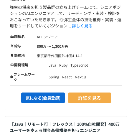
弥生の将来を担う製品群の立ち上げチームにて、シニアポジ
ションのAIエンジニアとして、リーディング・実装・検証を
おこなっていただきます。 ◎弥生全体の技術獲得・実装・運
用をリードしていくポジション...
詳しく見る
職種名
AIエンジニア
給与
800万 〜 1,300万円
勤務地
東京都千代田区外神田4-14-1
開発環境
Java
Ruby
TypeScript
フレームワー
Spring
React
Next.js
ク
詳細を見る
気になる(会員登録)
【Java｜リモート可｜フレックス｜100%自社開発】400万
ユーザーを支える課金基盤構築を担うエンジニア