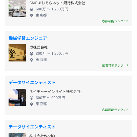
夏季（3日）、年末年始（12/29～1/3）、年次有給休暇、
◆研修の実施、資格手当・報奨金制度
GMOあおぞらネット銀行株式会社
未来も元気になる。 それは、日本の経済が成長し、
特別有給休暇（慶弔休暇等）、リフレッシュ休暇（5年ご
◆コードレビュー、ペアプログラミングの実施
600万 〜 1,200万円
社会が元気になることにつながる。 弥生は、中小企
とに5日）
東京都
◆AWS練習環境の提供
業の活力を生み出すことで、日本の活力を生み出す
応募可能ランク：B
ことに貢献します。 ◆自社開発の全工程を担える 企
画・開発からサポートまで、すべての工程を自社で
機械学習エンジニア
おこないます。お客さまの声を企画・開発に反映でき
【働き方支援】
プロジェクトごとに選択、ウォーターフォール、アジャイ
燈株式会社
るので、より使いやすい製品の開発に専念できる環
・育児短時間勤務（お子さんが小学校卒業まで）
ル、スクラム
800万 〜 1,200万円
境です。 クラウドアプリ、デスクトップアプリ、
・UIターン転職の方への入社時転居費用補助
東京都
Azure、AWS、iOS／Androidアプリ、AI／ML、
応募可能ランク：F
・副業制度（※適用条件あり）
CRM、課金管理システム、チャットサポート、IVR、
【スキルアップ支援】
セキュリティなどエンジニアが関わる範囲も広く、
・資格合格お祝い金・資格維持費支給
データサイエンティスト
さまざまな場面で活躍しながら、多彩なスキルを身
（税理士：科目ごとに50,000円または100,000円、公認会
ネイチャーインサイト株式会社
につけることができます。
計士：短答式 150,000円 論文式 200,000円、社会保険労務
600万 〜 900万円
士・中小企業診断士・情報処理安全確保支援士：100,000
東京都
応募可能ランク：B
円の合格お祝い金、またそれぞれ資格維持にかかる費用を
Terraform、Amazon ECS
支給）
・資格取得、研修受講の補助
データサイエンティスト
【長期勤続支援】
株式会社WorkX