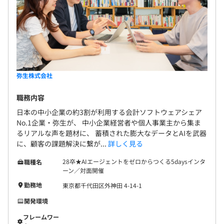
発を実施しております。
【活躍しているメンバーの経歴／特徴等】
無期雇用
Sierやソフト会社、SaaS企業出身のエンジニアで、デー
タ分析やデータ活用・AI等に興味があり、また積極的に新
しい技術をキャッチアップしていく思考が強い方が活躍し
ています。
弥生株式会社
試用期間3カ月（試用期間中の条件の変動なし）
Databricksに集まったデータを中心としながら、
職務内容
DatabricksのAppsやAIなどの先進機能をキャッチアップ
し、使いこなしていくことを楽しみながら実施していま
日本の中小企業の約3割が利用する会計ソフトウェアシェア
す。
No.1企業・弥生が、 中小企業経営者や個人事業主から集ま
るリアルな声を題材に、 蓄積された膨大なデータとAIを武器
に、顧客の課題解決に繋が...
詳しく見る
28卒★AIエージェントをゼロからつくる5daysインタ
職種名
プロジェクトの規模やフェーズでばらつきがありますが5
ーン／対面開催
名から20名程度のチームです。
勤務地
東京都千代田区外神田 4-14-1
PM1名、テックリード1名、エンジニア3名に加え、テス
開発環境
ト計画を作るクオリティリーダー、品質管理を担当する
フレームワー
QAがプロジェクトに参画します。