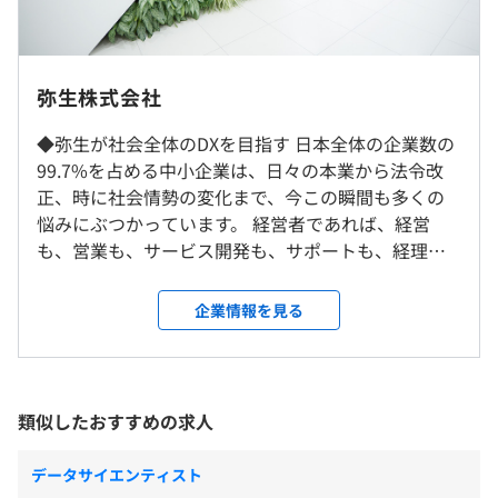
◆弥生25シリーズ：デスクトップアプリケーション、はじ
（※
想定年収
は年収提示額を保証するものではありません）
めてでも日々の記帳から集計・決算書作成まで、かんたん
就業場所の変更範囲
弥生株式会社
に。豊富なラインナップからお客さまの業務をスムースに
＜雇入時＞
するソフトが見つかります。
◆弥生が社会全体のDXを目指す 日本全体の企業数の
東京本社、および自宅
フレックスタイム制 標準労働時間1日7.5時間（コアタイ
99.7%を占める中小企業は、日々の本業から法令改
＜変更範囲＞
ム10:00~15:00)
◆弥生のかんたん会社設立：弥生の事業支援サービス、
正、時に社会情勢の変化まで、今この瞬間も多くの
会社の定める事業所
残業：有
「無料」で「かんたん」に会社設立 の案内にしたがって
悩みにぶつかっています。 経営者であれば、経営
入力を進めるだけで、株式・合同会社設立に必要な書類を
も、営業も、サービス開発も、サポートも、経理も
リモート勤務可(週1での出社想定)、業務都合によって出
受動喫煙防止措置に関する事項
作成できます。
すべて1人でやらなければなりません。 わたしたち弥
張有
屋内原則禁煙（喫煙室あり）
生は、夢を実現しようとする人を応援すると同時
企業情報を見る
休憩時間：休憩60分 ※昼食時間は業務の都合により各々
に、彼らがつまずくことのないよう、あらゆるステ
の自主性に任せています
ップに寄り添い、支える存在でありたいと考えてい
平均残業時間：平均13.1時間／月
◆社外向け勉強会の開催やカンファレンスへの参加
ます。 そして、中小企業が抱える課題や日本社会の
社外向け勉強会を定期的に開催し、他社エンジニアとの
課題を本質的に解決していくために使命感をもっ
類似したおすすめの求人
情報交換を積極的におこなっています。
て、変化を推し進めています。 ◆中小企業を元気に
◆社内勉強会の開催
することで、日本の好循環をつくる さまざまな中小
完全週休2日制（土、日）、祝日休み
データサイエンティスト
◆書籍、社外勉強会・カンファレンス参加費用の補助制度
企業が元気になれば、そこで働く人びとの気持ちも