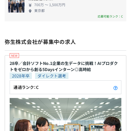
・リフレッシュ休暇補助金(5年ごとに50,000円)
Apache Spark
700万 〜 1,500万円
・永年勤続表彰金(10年目：100,000円。以後10年ごとに
東京都
応募可能ランク：C
100,000円ずつ加算)
弥生株式会社が募集中の求人
・固定賞与4月10月
・業績賞与12月
【配属先チームの特徴】
28卒／会計ソフトNo.1企業の生データに挑戦！AIプロダク
AI・データ戦略部では、データ基盤の構築およびデータ活
トをゼロから創る5Daysインターン◎高時給
用に向けたDX、AI開発、BI開発を行っております。
2028年卒
ダイレクト選考
年1回
データプラットフォームチームでは、全社のシステムから
通過ランク：C
データを取得し、DatabricksのBronzeとして一元化する
とともに、全社共通のデータ構造であるSilverデータの設
計・加工を行っております。
各種社会保険（健康保険、厚生年金、雇用保険、労災保
また、DX、インテリジェンスチームでは、Silverデータか
険）
ら業務・ビジネス観点での要求を受けたGoldデータ
関東ITソフトウェア健康保険組合
（DWHやデータマート等）の設計構築と、BIやAIへの開