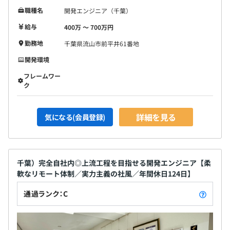
職種名
開発エンジニア（千葉）
給与
400万 〜 700万円
勤務地
千葉県流山市前平井61番地
開発環境
フレームワー
ク
詳細を見る
気になる(会員登録)
千葉）完全自社内◎上流工程を目指せる開発エンジニア【柔
軟なリモート体制／実力主義の社風／年間休日124日】
通過ランク：C