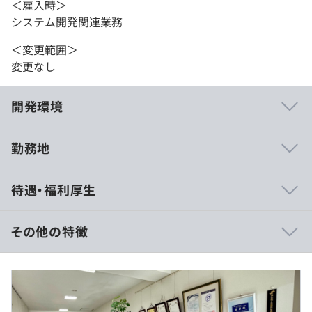
＜雇入時＞
システム開発関連業務
＜変更範囲＞
変更なし
開発環境
勤務地
・合否問わず、資格取得（IPA資格／ベンダー資格など）
待遇・福利厚生
のための受験費用を幅広く負担いたします。
・オンライン学習アカウント（エンカレッジ社eラーニン
グ）を割当てます。
その他の特徴
・Udemyオンライン講習費用を負担します。講習内容は
つど各自で選択していただきます。
【想定年収400万円〜600万円】
■月給：27万円～40万円
■基本給：27万円～40万円