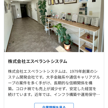
ご希望の条件を前提として、ご経験・スキルを考慮して決
相談の上、ご希望のマシンを支給いたします。
定いたします。
※ご希望により、中途採用者向けの年俸制度（決算賞与以
外は固定）を適用いたします。
年功序列ではなく、実力と実績を正当に評価する制度を採
《昇進と年収例》
用しています。
決算期の業績賞与等で変動します。
■36歳／課長代理／年収600万～650万円
■40歳／課長／年収660万～710万円
◎リモート勤務の相談可（週2日程度）／転勤なし
株式会社エスペラントシステム
■短期出張について
年に1～4回程、日本全国（エンドユーザ先）の短期出張
株式会社エスペラントシステムは、1979年創業のシ
があります。
ステム開発会社です。大手金融系や通信キャリアグル
（※
想定年収
は年収提示額を保証するものではありません）
慣れるまでは最低2名以上で対応します。
期間は3日間～2週間／1週間～1カ月間などさまざまで
ープの案件を多く手がけ、長期的な信頼関係を構
す。（休日の途中帰宅可・交通費全額支給）
築。コロナ禍でも売上が減少せず、安定した経営を
※出張先実績：北海道、新潟、仙台、宮城、大阪、京都、
続けています。近年では、インフラ構築や運用保守の
滋賀など
ニーズが急増しており、当社の強みである技術力が
9：00〜18：00
※通常業務は千葉本社勤務になります
さらに注目を集めています。 2008年には電子書籍事
企業情報を見る