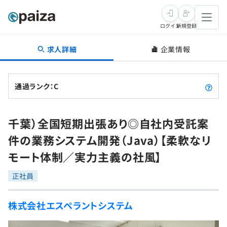
ログイン
新規登録
求人詳細
企業情報
転職・キャリア
未経験転職
求人検索
通過ランク：C
新卒就活
求人検索
インタビュー
千葉）全国短期出張あり◎自社内受託案
学習
求人検索
インタビュー
転職成功ガイド
件の業務システム開発（Java）【柔軟なリ
本選考
スキルチェック
講座一覧
モート体制／実力主義の社風】
転職成功ガイド
転職エージェント
ゲーム・マンガ
インターン
プログラミング言語
正社員
問題集
メディア
SQL
4択課題
株式会社エスペラントシステム
新卒エージェント
paizaとは？
Tech Team Journal
評価結果一覧
ナレッジ