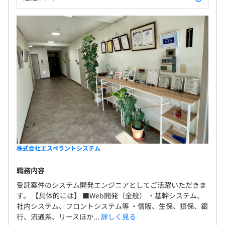
社会保険完備（健康保険・厚生年金加入・雇用保険・労災
保険）
※東京都情報サービス産業健康保険組合に加入
※あんしん財団保険に加入
無期雇用
3カ月（条件などの変更はありません）
株式会社エスペラントシステム
職務内容
受託案件のシステム開発エンジニアとしてご活躍いただきま
す。 【具体的には】 ■Web開発（全般） ・基幹システム、
社内システム、フロントシステム等 ・信販、生保、損保、銀
行、流通系、リースほか...
詳しく見る