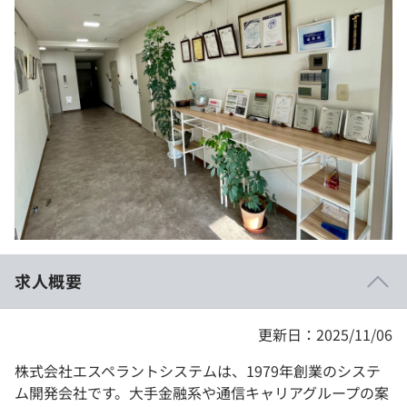
イベント・セミナー
paiza times
再チャレンジ結果一覧
リファレンス
インタビュー
note
就活成功ガイド
プラン
個人向けプラン
法人向けプラン
学校向けプラン
求人概要
契約内容・クーポン
更新日：2025/11/06
株式会社エスペラントシステムは、1979年創業のシステ
ム開発会社です。大手金融系や通信キャリアグループの案