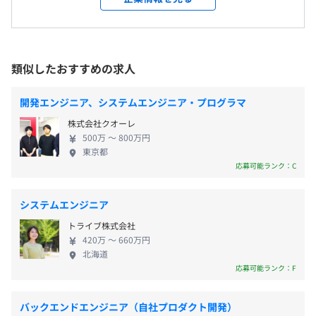
休憩時間：60分
※本システムの開発作業に慣れるまで出張はありません。
業に参入し、電子書籍サイト「コンテン堂」を運
平均残業時間：平均20時間未満／月
営。さらに、セキュリティやビッグデータ関連の自
■希望者のみ大阪での転勤作業あり（経験半年以降に調
社開発製品を展開し、ミャンマーでのオフショア開
整）
発もおこなっています。また、オーガニックフラワー
類似したおすすめの求人
※希望されない方の転勤はありません。
や有機栽培米の販売など、IT以外の事業にも取り組ん
【年間休日124日】
※単身赴任の場合は会社が寮を用意いたします。
でいます。 昇進は年功序列ではなく、実力と実績を
■完全週休2日制（土日祝祭日）
開発エンジニア、システムエンジニア・プログラマ
※3年ごとのローテーション施策があります。
重視した評価制度を採用しています。平均年齢は36
■年末年始休暇
株式会社クオーレ
歳ですが、中間層は少なく、若手にはステップアッ
■夏季休暇
500万 〜 800万円
プのチャンスが多い環境です。 【事業内容】 《シス
就業場所の変更範囲
■特別休暇
東京都
テム構築は、お客様との信頼関係から》 わたしたち
＜雇入時＞
応募可能ランク：C
■慶弔休暇
は、常にお客様目線に立ち、さまざまなご要望やご
千葉本社（流山）
■年次有給休暇（入社直後10日間付与※入社日に従って1
提案をしております。 単なるシステム構築だけでな
＜変更範囲＞
日～10日間を付与／翌年度から11日、以降増加）
システムエンジニア
く、わたしたちにしかできない、よりよいサービス
会社の定める場所（テレワークをおこなう場所を含む）
■産前産後休暇
トライブ株式会社
のご提供を心がけながらお客様との信頼関係を築い
■育児休暇
420万 〜 660万円
ていきます。 ■SI事業（システム開発） 新規システ
■介護休暇
受動喫煙防止措置に関する事項
北海道
ムの開発、既存システムの刷新などお客様のニーズ
応募可能ランク：F
◎育児休暇取得実績あり
対策内容：屋内喫煙可能場所あり
に合わせた多種多様なシステム開発をサポートして
います。 ・アプリケーション開発 ・開発基盤の環境
バックエンドエンジニア（自社プロダクト開発）
構築／開発運用保守 ・お客様システム部門支援 ・自