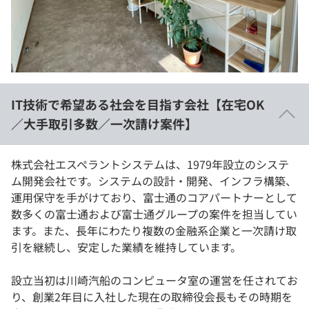
イベント・セミナー
paiza times
再チャレンジ結果一覧
リファレンス
インタビュー
note
就活成功ガイド
プラン
IT技術で希望ある社会を目指す会社【在宅OK
個人向けプラン
／大手取引多数／一次請け案件】
法人向けプラン
株式会社エスペラントシステムは、1979年設立のシステ
ム開発会社です。システムの設計・開発、インフラ構築、
学校向けプラン
運用保守を手がけており、富士通のコアパートナーとして
数多くの富士通および富士通グループの案件を担当してい
契約内容・クーポン
ます。また、長年にわたり複数の金融系企業と一次請け取
引を継続し、安定した業績を維持しています。
設立当初は川崎汽船のコンピュータ室の運営を任されてお
り、創業2年目に入社した現在の取締役会長もその時期を