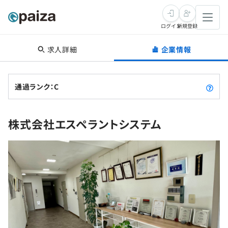
ログイン
新規登録
求人詳細
企業情報
転職・キャリア
未経験転職
求人検索
通過ランク：C
新卒就活
求人検索
インタビュー
株式会社エスペラントシステム
学習
求人検索
インタビュー
転職成功ガイド
本選考
スキルチェック
講座一覧
転職成功ガイド
転職エージェント
ゲーム・マンガ
インターン
プログラミング言語
問題集
メディア
SQL
4択課題
新卒エージェント
paizaとは？
Tech Team Journal
評価結果一覧
ナレッジ