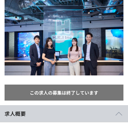
イベント・セミナー
paiza times
再チャレンジ結果一覧
リファレンス
インタビュー
note
就活成功ガイド
プラン
個人向けプラン
法人向けプラン
学校向けプラン
契約内容・クーポン
この求人の募集は終了しています
求人概要