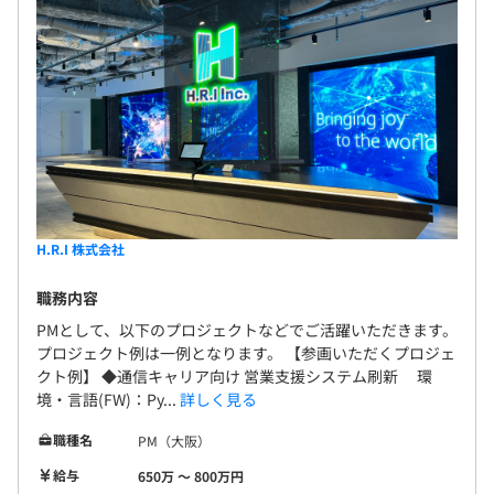
Docker、Terraform、AWS CloudFormation、Ansible、
VMware vSphere、Amazon ECS、Zabbix
BigQuery、Amazon Redshift、pandas
H.R.I 株式会社
職務内容
PMとして、以下のプロジェクトなどでご活躍いただきます。
プロジェクト例は一例となります。 【参画いただくプロジェ
クト例】 ◆通信キャリア向け 営業支援システム刷新 環
境・言語(FW)：Py...
詳しく見る
【社内交流が活発な職場】
職種名
PM（大阪）
■横のつながりも大切にして仲よく楽しく仕事していきた
給与
650万 〜 800万円
い方が多いです。