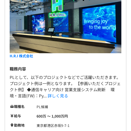
キャリアアドバイザーと現場で評価でそれぞれ評価しま
す。
プロジェクトの遂行度合いとご自身で目標とするスキルア
ップの達成度合いで総合的に評価しています。
エンジニアは約380名で構成されています。
H.R.I 株式会社
職務内容
PLとして、以下のプロジェクトなどでご活躍いただきます。
プロジェクト例は一例となります。 【参画いただくプロジェ
プロジェクトによって異なりますが、2〜3人のチームで
クト例】 ◆通信キャリア向け 営業支援システム刷新 環
プロジェクトに従事していただくことが多いです。
境・言語(FW)：Py...
詳しく見る
職種名
PL候補
給与
600万 〜 1,000万円
勤務地
東京都港区赤坂9-7-1