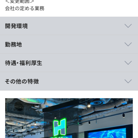
＜変更範囲＞
会社の定める業務
開発環境
勤務地
業界に精通したキャリアアドバイザーが徹底サポートし、
待遇・福利厚生
希望をかなえている社員が多数います！
◆Case1：AIやクラウドなど最新技術を身につけたいAさ
その他の特徴
ん
大手製造メーカー向けにAIを導入し、在庫の抱え込みコス
※経験・能力を考慮のうえ、当社規定により決定いたしま
トを削減するプロジェクトに参画。
す。
製造オーダー・製品構成・部品表などのデータを学習させ
※経験者の方は固定残業代を含む、もしくは裁量労働制の
ることで、在庫数を自動的に最適化できるアルゴリズムの
ケースがあります。
構築に携わりスキルアップを実現。
◆Case2：フルスタックに近い技術を身に付けPL/PMとし