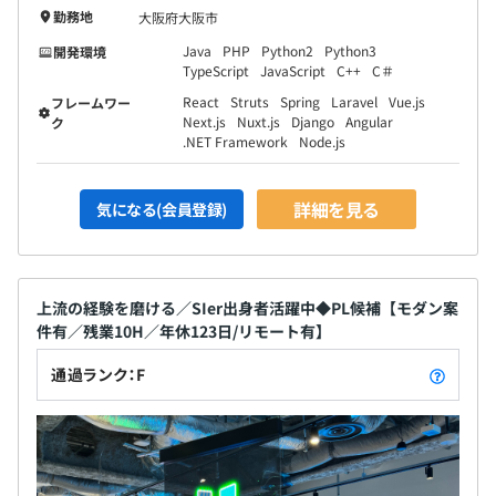
■同期で助け合って切磋琢磨しながら成長できます。
勤務地
大阪府大阪市
■プロジェクト内外の関係構築を促す各種イベントを実
Java
PHP
Python2
Python3
開発環境
施。プロジェクトの枠を超えて同期や先輩・後輩社員とコ
TypeScript
JavaScript
C++
C＃
ミュニケーションをとることができる機会がよい刺激とな
React
Struts
Spring
Laravel
Vue.js
フレームワー
り、お互いの課題解決にも役立ちます。当社ではお花見、
Next.js
Nuxt.js
Django
Angular
ク
.NET Framework
Node.js
BBQ、忘年会、全社総会など、社員間コミュニケーショ
ン活発化のための企画を多数用意しています。
詳細を見る
気になる(会員登録)
帰属意識を持つことや、社内外への価値提供など以下3つ
が開催の目的です。
■別案件の方と関わる機会が少なく、質問や相談事があっ
た際に、その対象が広い方が仕事を進めやすいから
上流の経験を磨ける／SIer出身者活躍中◆PL候補【モダン案
件有／残業10H／年休123日/リモート有】
■横連携ができた方がナレッジ連携など顧客への提供でき
る価値も増えるから
通過ランク：F
■社員同士が相互に連携することによってフォローアップ
内容のブラシュアップが可能だから