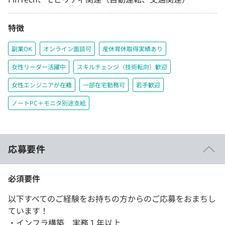
特徴
副業OK
オンライン面談可
産休育休取得実績あり
女性リーダー活躍中
スキルチェンジ（技術転向）歓迎
女性エンジニアが在籍
一部在宅勤務可
若手歓迎
ノートPC＋モニタ別途支給
応募要件
必須要件
以下すべてのご経験をお持ちの方からのご応募をおまちし
ています！
・インフラ構築 実務１年以上