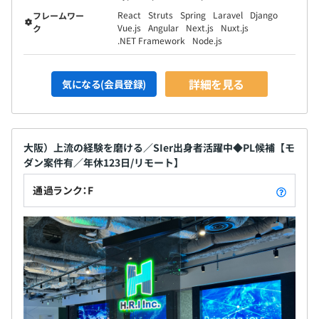
React
Struts
Spring
Laravel
Django
フレームワー
Vue.js
Angular
Next.js
Nuxt.js
ク
.NET Framework
Node.js
詳細を見る
気になる(会員登録)
大阪）上流の経験を磨ける／SIer出身者活躍中◆PL候補【モ
ダン案件有／年休123日/リモート】
通過ランク：F