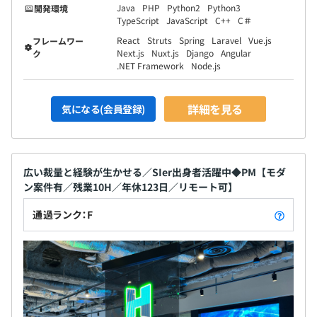
Java
PHP
Python2
Python3
開発環境
TypeScript
JavaScript
C++
C＃
React
Struts
Spring
Laravel
Vue.js
フレームワー
Next.js
Nuxt.js
Django
Angular
ク
.NET Framework
Node.js
詳細を見る
気になる(会員登録)
広い裁量と経験が生かせる／SIer出身者活躍中◆PM【モダ
ン案件有／残業10H／年休123日／リモート可】
通過ランク：F