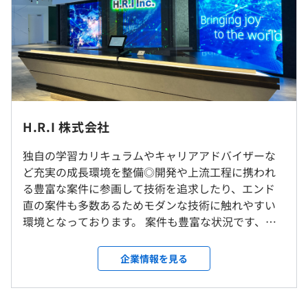
て上流工程に挑戦したいBさん
大手SIが入札した国家レベルの大規模プロジェクトに参
（※
想定年収
は年収提示額を保証するものではありません）
画。
少数からの参画から実績・関係構築を重ね自身のポジショ
ンを上げつつ十数名規模での体制参画まで拡大。
10：00～19：00（実働8時間）
現在はインフラ業務を着手し始め多方面でのスキルアップ
※上記は本社住所となります。
※プロジェクトによって異なる場合があります。
を実現中。
社内もしくはお客様先での勤務となります。
H.R.I 株式会社
休憩時間：60分
平均残業時間：平均9時間／月
◆Case3：社会貢献性ややりがいを重視したいCさん
【プロジェクト先の例】
独自の学習カリキュラムやキャリアアドバイザーな
大手ECサイトの維持管理システムのマネジメントおよび
■東京23区／新宿区・渋谷区・品川区・目黒区・豊島
ど充実の成長環境を整備◎開発や上流工程に携われ
アジリティ向上プロジェクトに参画。
区・中央区・港区・千代田区 など
る豊富な案件に参画して技術を追求したり、エンド
仕様変更の全体把握、対応策の検討・実施などのマネジメ
■東京23区近郊／埼玉県・千葉県・神奈川県の一部
直の案件も多数あるためモダンな技術に触れやすい
【年間休日123日以上】
ント、顧客のニーズに合わせたコンテンツ提供に貢献でき
・転居を伴う転勤はありません。
環境となっております。 案件も豊富な状況です、フ
■週休2日制（土日）※案件参画中の就業規定に準ずる
ることでモチベーションアップ。
・首都圏エリアでの勤務となります。
ロントエンド・サーバサイド・インフラの大規模プ
（シフト制含む）
・リモートの案件比率も増えてきています。
ロジェクトや上流工程に携われるプロジェクトを多
企業情報を見る
■祝日、年末年始、GW（※案件による）、夏季休暇
数ご用意してお待ちしております。官公庁、金融、製
■有給休暇（取得率100%！）
造、通信、流通、不動産など、業界は多種多様です。
就業場所の変更範囲
■法定休暇（産前産後、育児、介護休暇）
■通信キャリア向け 営業支援システム刷新
親会社である株式会社Dirbatoとの連携も強化してい
＜雇入時＞