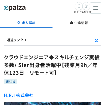
ログイン
新規登録
求人詳細
企業情報
転職・キャリア
未経験転職
求人検索
通過ランク：F
新卒就活
求人検索
インタビュー
クラウドエンジニア◆スキルチェンジ実績
学習
求人検索
インタビュー
転職成功ガイド
多数/ SIer出身者活躍中【残業月9h／年
本選考
スキルチェック
講座一覧
休123日／リモート可】
転職成功ガイド
転職エージェント
ゲーム・マンガ
インターン
プログラミング言語
正社員
問題集
メディア
SQL
4択課題
H.R.I 株式会社
新卒エージェント
paizaとは？
Tech Team Journal
評価結果一覧
ナレッジ