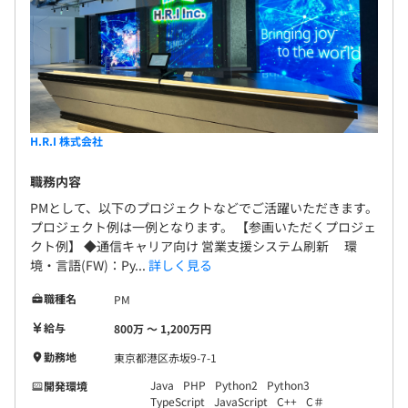
H.R.I 株式会社
職務内容
PMとして、以下のプロジェクトなどでご活躍いただきます。
プロジェクト例は一例となります。 【参画いただくプロジェ
クト例】 ◆通信キャリア向け 営業支援システム刷新 環
境・言語(FW)：Py...
詳しく見る
職種名
PM
給与
800万 〜 1,200万円
勤務地
東京都港区赤坂9-7-1
Java
PHP
Python2
Python3
開発環境
TypeScript
JavaScript
C++
C＃