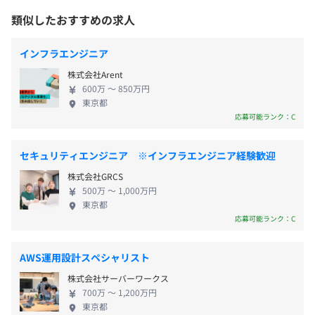
■特別休暇（慶弔休暇、生理休暇、子の看護休暇）
■福利厚生サービスパッケージの開発
るため、新しい領域に挑戦できる環境があります。ご
本社、および自宅またはお客様先
類似したおすすめの求人
■新聞社編成サブシステム開発
自身のスキルやキャリアを考えつつ、挑戦したいと
＜変更範囲＞
■コンテンツ事業向けECサイト開発
思っていただけるような案件を検討・ご提案いたし
会社の定める場所（テレワークをおこなう場所を含む）
インフラエンジニア
■ゴルフ場予約サービスの開発 など
ます。 当社には、エンジニアのキャリアアップ実現
■交通費支給（規定あり）
株式会社Arent
や仕事に充実感を持っていただくためのサポートを
受動喫煙防止措置に関する事項
■時間外手当（100%支給）
600万 〜 850万円
おこなうキャリアアドバイザーが在籍しています。キ
東京都
従業員に対する受動喫煙対策：敷地内禁煙
■役職手当
ャリアアドバイザーはエンジニアひとりひとりと継
応募可能ランク：C
■業務手当
社員ひとりひとりが思い描く理想のキャリアを築いていけ
続的な面談をおこない、将来のビジョンと現在のス
■引越手当（規定あり）
るよう、会社が一丸となってサポートできるような体制や
キル・経験から逆算して、理想のキャリアに近づく
セキュリティエンジニア ※インフラエンジニア経験歓迎
制度を用意しています。
ためのフォローをしています。「業界のリアルな最新
株式会社GRCS
情報」と「対話を積み重ねること」を大切にし、エ
■自社e-learningサービスと常駐講師のフォロー
500万 〜 1,000万円
ンジニアとの面談に臨みます。ご本人の要望に応じて
東京都
昇給査定年 1 回(4月)
独自開発の「DAWN（ドーン）」は、さまざまなIT業務に
幅広い案件を提案し、チャレンジしたい仕事があれ
応募可能ランク：C
従事する上でベースとなる知識を演習をまじえて培ってい
ば、どのようなスキルを身につけるべきか、何で学
くカリキュラムになっております。ITプロジェクト経験の
習をするべきかといったことも親身にアドバイスす
あるエンジニア講師が実務観点も含めてアドバイスや不明
AWS運用設計スペシャリスト
ることを心がけています。
点の回答をおこない、学習の併走をしていきます。
社会保険完備（健康保険・厚生年金加入・雇用保険・労災
株式会社サーバーワークス
保険）
700万 〜 1,200万円
東京都
■専属メンターと営業が社員の自己実現に向けて伴走