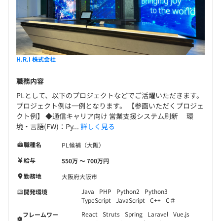
H.R.I 株式会社
職務内容
PLとして、以下のプロジェクトなどでご活躍いただきます。
プロジェクト例は一例となります。 【参画いただくプロジェ
クト例】 ◆通信キャリア向け 営業支援システム刷新 環
境・言語(FW)：Py...
詳しく見る
職種名
PL候補（大阪）
給与
550万 〜 700万円
勤務地
大阪府大阪市
Java
PHP
Python2
Python3
開発環境
TypeScript
JavaScript
C++
C＃
React
Struts
Spring
Laravel
Vue.js
フレームワー