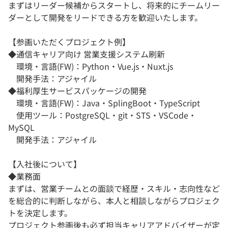
まずはリーダー候補からスタートし、将来的にチームリー
ダーとして開発をリードできる方を歓迎いたします。
【参画いただくプロジェクト例】
◆通信キャリア向け 営業支援システム刷新
環境・言語(FW)：Python・Vue.js・Nuxt.js
開発手法：アジャイル
◆福利厚生サービスパッケージの開発
環境・言語(FW)：Java・SplingBoot・TypeScript
使用ツール：PostgreSQL・git・STS・VSCode・
MySQL
開発手法：アジャイル
【入社後について】
◆業務面
まずは、営業チームとの面談で経歴・スキル・志向性など
を総合的に判断しながら、本人と相談しながらプロジェク
トを決定します。
プロジェクト参画後も必ず担当キャリアアドバイザーが定