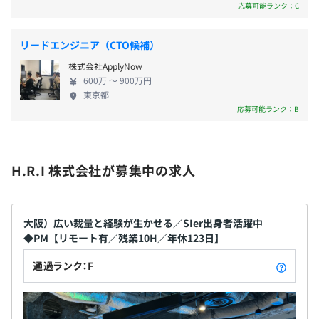
応募可能ランク：C
面談による対話を通して、社員の適正・嗜好に合わせたキ
ャリアの方向性やその実現のために必要となるスキル・業
務を提案しサポートしていきます。キャリアという全体に
無期雇用
リードエンジニア（CTO候補）
限らず、日々の業務での心配ごとについても解決のため力
株式会社ApplyNow
を尽くします。
600万 〜 900万円
東京都
応募可能ランク：B
3カ月（条件などの変更はありません）
相談の上、ご希望のマシンを支給いたします。
H.R.I 株式会社が募集中の求人
プロジェクトごとに選択
大阪）広い裁量と経験が生かせる／SIer出身者活躍中
◆PM【リモート有／残業10H／年休123日】
通過ランク：F