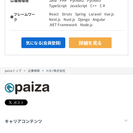
Java
PHP
Python2
Python3
開発環境
TypeScript
JavaScript
C++
C＃
React
Struts
Spring
Laravel
Vue.js
フレームワー
Next.js
Nuxt.js
Django
Angular
ク
.NET Framework
Node.js
詳細を見る
気になる(会員登録)
paizaトップ
企業検索
H.R.I 株式会社
キャリアコンテンツ