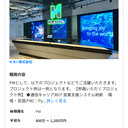
H.R.I 株式会社
職務内容
PMとして、以下のプロジェクトなどでご活躍いただきます。
プロジェクト例は一例となります。 【参画いただくプロジェ
クト例】 ◆通信キャリア向け 営業支援システム刷新 環
境・言語(FW)：Py...
詳しく見る
職種名
PM
給与
800万 〜 1,200万円