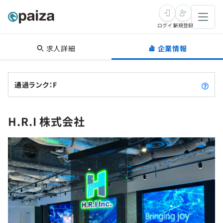
ログイン
新規登録
求人詳細
企業情報
転職・キャリア
未経験転職
求人検索
通過ランク：F
新卒就活
求人検索
インタビュー
H.R.I 株式会社
学習
求人検索
インタビュー
転職成功ガイド
本選考
スキルチェック
講座一覧
転職成功ガイド
転職エージェント
ゲーム・マンガ
インターン
プログラミング言語
問題集
メディア
SQL
4択課題
新卒エージェント
paizaとは？
Tech Team Journal
評価結果一覧
ナレッジ