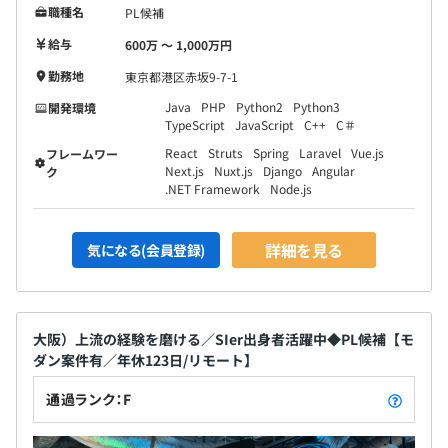
職種名
PL候補
給与
600万 〜 1,000万円
勤務地
東京都港区赤坂9-7-1
Java
PHP
Python2
Python3
開発環境
TypeScript
JavaScript
C++
C＃
React
Struts
Spring
Laravel
Vue.js
フレームワー
Next.js
Nuxt.js
Django
Angular
ク
.NET Framework
Node.js
詳細を見る
気になる(会員登録)
大阪）上流の経験を磨ける／SIer出身者活躍中◆PL候補【モ
ダン案件有／年休123日/リモート】
通過ランク：F