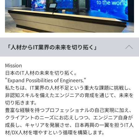
イベント・セミナー
paiza times
再チャレンジ結果一覧
リファレンス
インタビュー
note
就活成功ガイド
プラン
「人材からIT業界の未来を切り拓く」
個人向けプラン
Mission
法人向けプラン
日本のIT人材の未来を切り拓く。
"Expand Possibilities of Engineers."
学校向けプラン
私たちは、IT業界の人材不足という重大な課題に挑戦し、
非認知スキルを備えたエンジニアの育成を通じて、未来を
契約内容・クーポン
切り拓きます。
豊富な経験を持つプロフェッショナルの自己実現に加え、
クライアントのニーズにお応えしつつ、エンジニア自身が
成長し、キャリアを発展させ、日本再興の一翼を担うIT人
材/DX人材を増やすという循環を構築します。