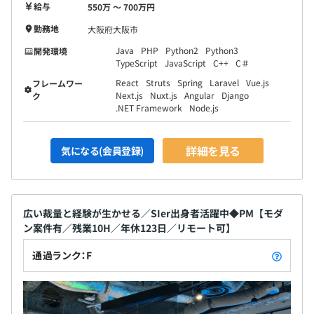
給与
550万 〜 700万円
勤務地
大阪府大阪市
Java
PHP
Python2
Python3
開発環境
TypeScript
JavaScript
C++
C＃
React
Struts
Spring
Laravel
Vue.js
フレームワー
Next.js
Nuxt.js
Angular
Django
ク
.NET Framework
Node.js
詳細を見る
気になる(会員登録)
広い裁量と経験が生かせる／SIer出身者活躍中◆PM【モダ
ン案件有／残業10H／年休123日／リモート可】
通過ランク：F