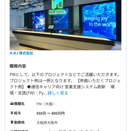
H.R.I 株式会社
職務内容
PMとして、以下のプロジェクトなどでご活躍いただきます。
プロジェクト例は一例となります。 【参画いただくプロジェ
クト例】 ◆通信キャリア向け 営業支援システム刷新 環
境・言語(FW)：Py...
詳しく見る
職種名
PM（大阪）
給与
650万 〜 800万円
勤務地
大阪府大阪市