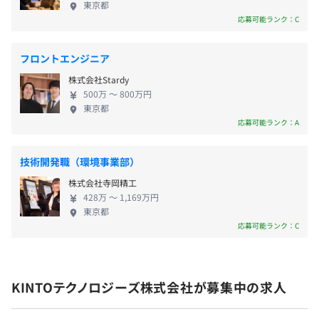
東京都
〈東京／神保町オフィス〉東京メトロ半蔵門線・都営三田
とって影響を与える要素です。 さらに、デジタル化
応募可能ランク：C
線「神保町」駅 徒歩2分
や企業のクラウド活用、決済サービスの普及などを
〈大阪オフィス〉地下鉄御堂筋線・長堀鶴見緑地線「心斎
背景にMaaS（Mobility as a Service）と呼ばれるビ
橋駅」3番出口 徒歩1分
昇給：年1回（4月）
フロントエンジニア
Docker、Terraform、Amazon ECS、Prometheus
ジネスモデルも広がりはじめています。 これらは、
株式会社Stardy
自動車を「モノ」としてだけではなく「モビリティ
500万 〜 800万円
サービス」として提供する時代が到来しつつあり、
東京都
同時に「人とクルマの関係性」が変化していくこと
応募可能ランク：A
健康保険、厚生年金、雇用保険、労災保険
の顕れだと私たちは考えています。 ■変化に対する
トヨタグループの取り組み こうした変化を受け、ト
技術開発職（環境事業部）
ヨタグループでは自動車の製造から販売・利活用、
株式会社寺岡精工
その後のサポートまで、クルマのライフサイクルを
無期雇用
【開発環境】
428万 〜 1,169万円
包括的にサポートする方向へと舵を切りました。 こ
東京都
開発言語：Java, TypeScript、Kotlin、Swift、Go
れらを実現するためには、販売店を経由して自動車
応募可能ランク：C
フレームワーク：Spring Boot, React, Next.js など
を販売する従来の方式に加えて、直接お客様と繋が
ミドルウェア：MySQL, Redis, Prometheus など
り、継続的かつリアルタイムに価値を提供するサー
3カ月（期間中の勤務条件：変更はありません）
プラットフォーム：AWS（RDS、ECS・ECR、Lambda、
ビス・体制づくりが必要です。 ■KINTOテクノロジ
Step Functionsなど）
KINTOテクノロジーズ株式会社が募集中の求人
ーズが担う役割 これまで自動車の製造と販売店への
開発環境：Docker, Github, Terraform, Github Actions,
卸しに注力してきたトヨタグループにとって、BtoC