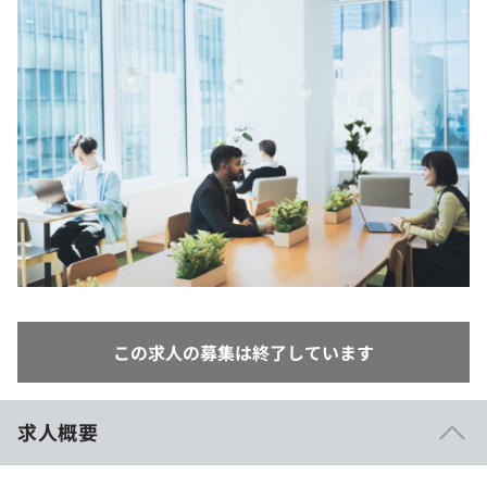
イベント・セミナー
paiza times
再チャレンジ結果一覧
リファレンス
インタビュー
note
就活成功ガイド
プラン
個人向けプラン
法人向けプラン
学校向けプラン
契約内容・クーポン
この求人の募集は終了しています
求人概要