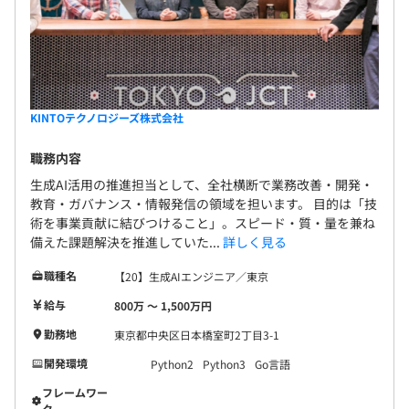
KINTOテクノロジーズ株式会社
職務内容
生成AI活用の推進担当として、全社横断で業務改善・開発・
教育・ガバナンス・情報発信の領域を担います。 目的は「技
術を事業貢献に結びつけること」。スピード・質・量を兼ね
備えた課題解決を推進していた...
詳しく見る
職種名
【20】生成AIエンジニア／東京
給与
800万 〜 1,500万円
勤務地
東京都中央区日本橋室町2丁目3-1
開発環境
Python2
Python3
Go言語
フレームワー
ク