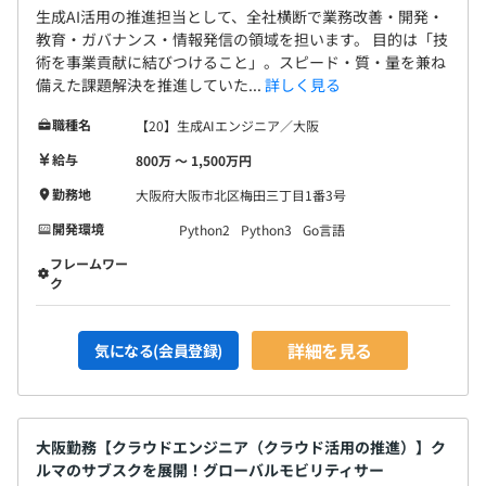
エンジニアやデザイナーが各ステークホルダーとコミュニ
生成AI活用の推進担当として、全社横断で業務改善・開発・
ケーションを取りながら、プロジェクトを推進していきま
教育・ガバナンス・情報発信の領域を担います。 目的は「技
す。
術を事業貢献に結びつけること」。スピード・質・量を兼ね
備えた課題解決を推進していた...
詳しく見る
職種名
【20】生成AIエンジニア／大阪
給与
800万 〜 1,500万円
勤務地
大阪府大阪市北区梅田三丁目1番3号
開発環境
Python2
Python3
Go言語
フレームワー
ク
詳細を見る
気になる(会員登録)
大阪勤務【クラウドエンジニア（クラウド活用の推進）】ク
ルマのサブスクを展開！グローバルモビリティサー