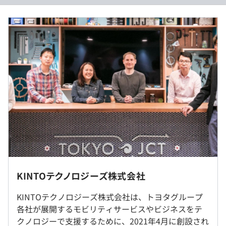
また、モビリティサービスブランド『KINTO』は世界30
月給制：基本給 389,000円～／月
以上の国々に展開しています。やりがいや充実感の大きい
※一定の職制以上は固定残業代制（30時間分を月給にあ
仕事に取り組むことができます。
わせて支給、超過分は別途支給）
②中長期的な目線でサービスと向き合う
トヨタグループに属する企業であるため、資金面や組織面
の基盤が強く、短期的なビジネスの状況に左右されずにプ
ロダクト開発に集中できます。
（※
想定年収
は年収提示額を保証するものではありません）
腰を据えて特定のサービスと向き合いたい方に適した環境
です。
《フレックスタイム制》
・コアタイムなし（フルフレックス）
・1日当たりの実働：8時間
・KINTO：新車のサブスクリプションサービス
KINTOテクノロジーズ株式会社
休憩時間：60分
・KINTO Unlimited：「進化」と「見守り」でクルマの価
〈東京／神保町オフィス〉東京都千代田区神田錦町三丁目
平均残業時間：平均30時間／月
値を維持しリーズナブルな新サブスクリプションサービス
22番地 テラススクエア8F
KINTOテクノロジーズ株式会社は、トヨタグループ
・TOYOTA UPGRADE FACTORY/LEXUS UPGRADE
〈大阪オフィス〉大阪府大阪市中央区南船場4丁目3番11
各社が展開するモビリティサービスやビジネスをテ
FACTORY：愛車にメーカーオプションを後付けできるア
号 大阪豊田ビル4F
クノロジーで支援するために、2021年4月に創設され