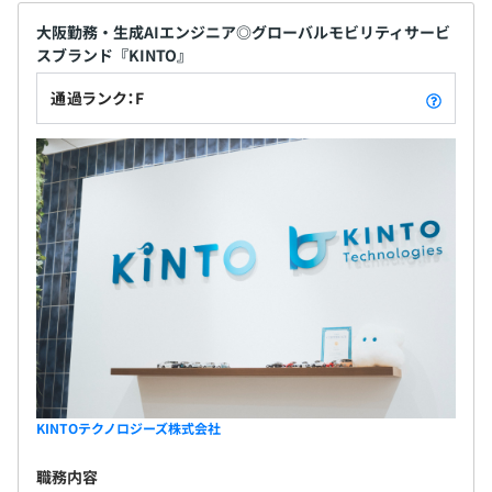
PagerDuty, JIRA
やDtoC領域におけるサービス展開は新しい取り組み
ドキュメンテーション：Confluence、JIRA、Office
です。 そのため、『KINTO』ブランドをはじめとす
大阪勤務・生成AIエンジニア◎グローバルモビリティサービ
コミュニケーション：Slack、Zoom、Teams、Outlook
スブランド『KINTO』
るtoC領域のサービスを展開するにあたって、事業戦
BIツール：QuickSight、社内データ分析基盤、Google
略やビジネス要件・顧客ニーズを深く理解し迅速に
通過ランク：F
Analytics、Looker Studioなど
反映できる専門的な開発組織の組成・拡大は最重要
※開発チームごとに異なります
課題のひとつでもありました。 こうした事情を背景
に設立されたKINTOテクノロジーズは、現在トヨタ
グループの内製開発部隊として、テクノロジーやク
リエイティブの面からtoCの事業展開を支える役割を
担っています。
ビジネスサイドや他の開発チームからの要望に基づき、プ
ロジェクトを立案します。
基本的にはスクラム開発を採用していますが、明確なマイ
KINTOテクノロジーズ株式会社
ルストーンを区切る必要がある場合などは、適宜ウォータ
ーフォール的な要素を取り入れます。
職務内容