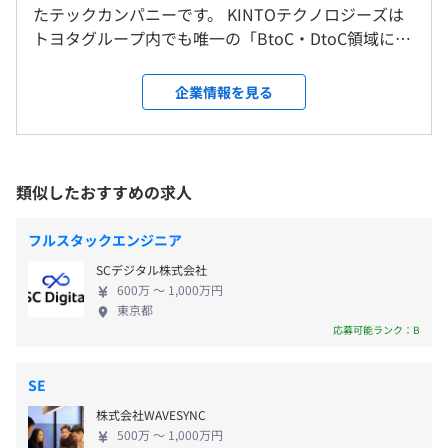
ップグレードサービス
※大阪オフィスは7月移転予定：大阪市北区梅田三丁目1
たテックカンパニーです。 KINTOテクノロジーズは
《年間休日：121日》
・KINTO 中古車：新車KINTO ONEの返却車両を活用した
番3号 ノースゲートビルディング20F
トヨタグループ内でも唯一の「BtoC・DtoC領域に特
・原則土・日・祝祭日
リーズナブルなサブスクリプションサービス
化した内製開発組織」であり、世界30ヵ国で展開す
・有給休暇（初年度：入社月に応じ付与。2年目以降：毎
・モビリティマーケット：KINTO契約者向け優待サイト
るグローバルモビリティブランド『KINTO』関連プ
就業場所の変更範囲
企業情報を見る
年1月に規定日数を付与）
・PRISM：好みをAIで分析・レコメンとする、おでかけイ
ロダクトや、マルチモーダルモビリティサービス
＜雇入時＞
など
ンスピレーションAIアプリ
『my route』など、「クルマに乗る人」に焦点を当
東京オフィス、または大阪オフィス
・my route：街中における円滑な移動のサポート。マル
てた新しいサービスの開発・運用を全面的に行って
＜変更範囲＞
チモーダルモビリティサービス
います。 ■「人とクルマ」を取り巻く環境の変化 現
会社の定める場所
類似したおすすめの求人
・GLOBAL KINTO ID Platform：各国間および国内の異サ
在、自動車業界では100年に1度と言われるほどの大
・残業手当（残業時間に応じて別途支給 ※時間連動制）
ービス間のID連携をサポート
変動が起きています。 まず、大きな変化として挙げ
受動喫煙防止措置に関する事項
※ただし、一定の職制以上は固定残業代制（30時間分を
フルスタックエンジニア
・TOYOTA wallet：トヨタのキャッシュレス決済アプリ
られるのが、自動車とその関連技術の急速な発展で
従業員に対する受動喫煙対策：各勤務地において敷地内禁
月給にあわせて支給、超過分は別途支給）
SCデジタル株式会社
す。 自動車はネットワークに接続され、外部システ
煙（屋内喫煙可能場所あり）
・通勤手当：会社規定に基づき支給
600万 〜 1,000万円
ムとの情報のやりとりが可能になりました。 これに
東京都
・家族手当：20,000円／子ども1人
より、位置情報などのデータの収集・活用やソフト
応募可能ランク：B
・住宅手当：単身赴任等一部対象者のみ
WindowsとMacより自由に選択可
ウェアのアップデートを継続的に行えるようになっ
たのです。 クルマに対する人々の認識や行動も変化
〈東京／室町オフィス〉東京メトロ 半蔵門線・銀座線
SE
しています。 電気自動車の世界的な普及に加え、ク
「三越前駅」直結 A6番出口／JR 総武線快速「新日本橋
株式会社WAVESYNC
ルマに関する消費行動が「所有」から「利活用」へ
駅」直結
賞与：年2回（7月・12月）
500万 〜 1,000万円
とシフトしていることも、自動車メーカーや産業に