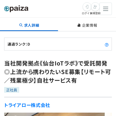
ログイン
新規登録
求人詳細
企業情報
転職・キャリア
未経験転職
求人検索
通過ランク：D
新卒就活
求人検索
インタビュー
当社開発拠点《仙台IoTラボ》で受託開発
学習
求人検索
インタビュー
転職成功ガイド
◎上流から携わりたいSE募集【リモート可
本選考
スキルチェック
講座一覧
／残業極少】自社サービス有
転職成功ガイド
転職エージェント
ゲーム・マンガ
インターン
プログラミング言語
正社員
問題集
メディア
SQL
4択課題
トライアロー株式会社
新卒エージェント
paizaとは？
Tech Team Journal
評価結果一覧
ナレッジ