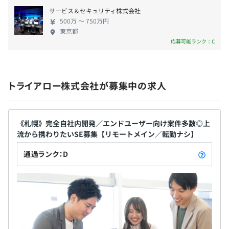
もご利用いただいています。 トライアローは、ソリ
無期雇用
サービス＆セキュリティ株式会社
ューションサービスへの転換を掲げ、エンジニアと
500万 〜 750万円
営業、そして各パートナー企業との連携を強化し、
東京都
新しいサービスを開拓していきます。
応募可能ランク：C
相談のうえ、ご希望のマシンを支給します。
6ケ月
トライアロー株式会社が募集中の求人
《札幌》完全自社内開発／エンドユーザー向け案件多数◎上
流から携わりたいSE募集【リモートメイン／転勤ナシ】
【メインの開発環境】
通過ランク：D
■言語
・Java Script
・Java
・C＃
■OS
・Linux