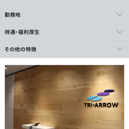
勤務地
当社は、5名のエンジニアで構成された少数精鋭の開発チ
待遇・福利厚生
ームです。
私たちの強みは、UI/UXデザインに特化した技術力と、お
客様との密接なコミュニケーションを通じて、仕様の漏れ
その他の特徴
を徹底的に防ぎながら品質の高いプロダクトを開発する事
で、お客様にご満足頂いております。
◼︎月給
383,500円〜405,000円（固定残業代を含む）
・UI/UXに特化したスキルを発揮
※固定残業代（20時間分）：53,500円〜55,000円
ユーザー体験を最優先に考え、使いやすく、愛されるデザ
※固定残業時間を超える時間外労働分についての割増賃金
インを形にする仕事です。
は追加で支給
・お客様との直接コミュニケーション
◼︎想定年収
顧客のニーズや要望を深く理解し、それをプロダクトに反
530万円～
映。納品時に直接「ありがとう」の声を聞ける、やりがい
に満ちたポジションです。