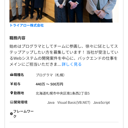
トライアロー株式会社
職務内容
始めはプログラマとしてチームに参画し、徐々にSEとしてス
テップアップしたい方を募集しています！ 当社が受注してい
るWebシステムの開発案件を中心に、バックエンドの仕事を
メインにご担当いただきま...
詳しく見る
職種名
プログラマ（札幌）
給与
440万 〜 500万円
勤務地
北海道札幌市中央区南1条西2丁目5
開発環境
Java
Visual Basic(VB.NET)
JavaScript
フレームワー
ク