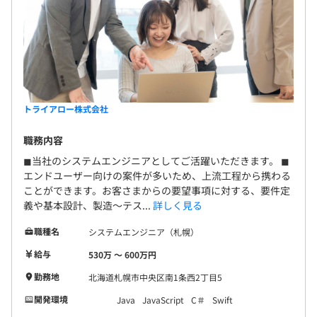
・Windows
■DB
・Oracle
・MY SQL
■フレームワーク
・Spring Boot
・Flutter
トライアロー株式会社
職務内容
◼︎当社のシステムエンジニアとしてご活躍いただきます。 ◼︎
360度評価を実施しております。
エンドユーザー向けの案件が多いため、上流工程から携わる
ことができます。お客さまからの要望事項に対する、要件定
技術力だけではなく、プロジェクトや組織への貢献度も評
義や基本設計、製造～テス...
詳しく見る
価しております。
職種名
システムエンジニア（札幌）
給与
530万 〜 600万円
・同じセンターのメンバーは5名。札幌の開発拠点と協力
勤務地
北海道札幌市中央区南1条西2丁目5
してプロジェクトチームを編成しています。
開発環境
Java
JavaScript
C＃
Swift
・20代～30代のメンバーが活躍しており、コミュニケー