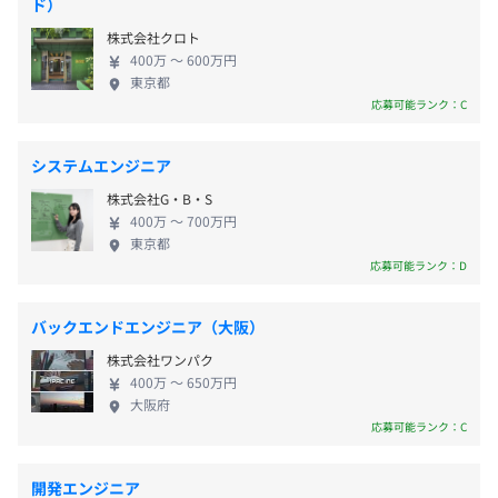
ド）
・育児休暇
・在庫管理システム
の連携により、デジタイゼーションを実現し、デジ
・GW休暇
地下鉄「広瀬駅」徒歩5分
株式会社クロト
タル技術を使った業務の効率化やDX化に向けた取り
・慶弔休暇
400万 〜 600万円
■卸売業向け
◎駅チカ！近くにコンビニもあり便利です。
組みを通して、お客さまのビジネスモデルを変革
東京都
など
・軽油発注アプリ
し、新たな事業価値や顧客体験を生み出すお手伝い
応募可能ランク：C
・回収の最適化ルート検索システム
をしています。 【開発実績紹介】 ◼︎ドローンによる
太陽光パネルの画像のオルソ解析 PC内で完結し、ネ
システムエンジニア
■産廃業向け
ット環境がなくてもオルソ画像の作成が可能としま
交通費（全額支給）
・産業廃棄物管理システム
株式会社G・B・S
した。 ドローンによる空撮で撮影した複数の画像デ
400万 〜 700万円
ータを組み合わせ、高さの違い等によって生じた歪
東京都
【自社開発】
みを補正した、より正確な画像（オルソ画像）を自
応募可能ランク：D
・重機でGO
動で作成します。また、識別な困難な太陽光パネルの
・AR空間測量「キャパシル｝
賞与：年2回（7月、12月）
区画割当に成功しました。 ◼︎VR重機操作シミュレー
バックエンドエンジニア（大阪）
ターアプリ VR技術を利用することで没入感と立体感
株式会社ワンパク
を実現し、建設現場で使われる重機の操縦感をより
400万 〜 650万円
リアルに体験できる本格的な重機シミュレーターと
大阪府
・OJT
昇給：あり
なっており、教育にかかる人的・経済的コストの削
応募可能ランク：C
・コードレビュー
減を目指しました。若年層の建設業参入を目的とし
・資格取得支援制度
た各イベント等では、プロモーションツールとして
開発エンジニア
・1on1