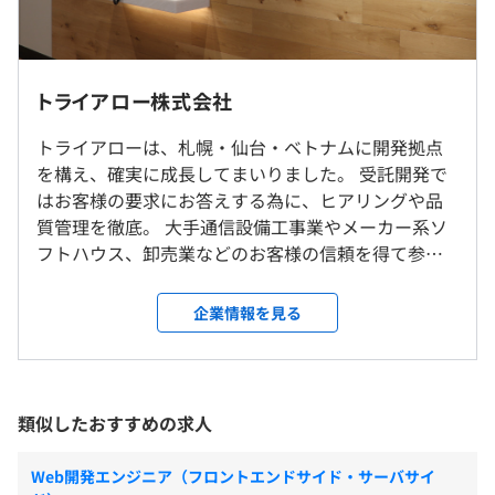
・小規模チームの柔軟さと充実感
少数だからこそ意見を反映しやすく、全員がプロジェクト
（※
想定年収
は年収提示額を保証するものではありません）
の中心となって活躍できます。
◎リモート勤務OK
トライアロー株式会社
テレワークでも、完全在宅勤務も可！もちろん出社も
・品質第一のものづくり
OK！ご希望に沿ったワークスタイルで業務がおこなえま
トライアローは、札幌・仙台・ベトナムに開発拠点
9：00～18：00（1日あたりの労働時間：8時間）
細部にこだわり、期待を超えるプロダクトを提供すること
す。
を構え、確実に成長してまいりました。 受託開発で
※平均勤務日数：19〜21日／月
が当社のプライドです。
はお客様の要求にお答えする為に、ヒアリングや品
休憩時間：60分（12：00～13：00）
質管理を徹底。 大手通信設備工事業やメーカー系ソ
就業場所の変更範囲
平均残業時間：平均5〜10時間／月
小規模ながらも確かな技術力と顧客満足度を追求する私た
フトハウス、卸売業などのお客様の信頼を得て参り
＜雇入時＞
ちのチームで、一緒に新しい価値を創り出していきません
ました。 自社サービスでは、UI／UXの観点を大切に
仙台IoTラボ
か？
し、VRアプリである『重機でGO』の開発やARアプリ
＜変更範囲＞
企業情報を見る
あなたの挑戦をお待ちしております。
である「キャパシル]等、 建設業向けのサービスを展
会社の定める場所（テレワークをおこなう場所を含む）
・完全週休2日制（土・日）
開する事で、お客様の現場における課題を解決して
・祝日
参りました。 また昨今でが、自社で開発したAI活用
・有給休暇
受動喫煙防止措置に関する事項
した作業の効率化や危険物の検知システム等の開発
類似したおすすめの求人
・年末年始休暇
従業員に対する受動喫煙対策：屋内禁煙（喫煙室設定）
【受託開発実績】
も行い、活躍の場を広げております。 私たちはお客
・夏季休暇
■製造業向け
さまのニーズに柔軟に対応し、要件定義から保守ま
・介護休暇
Web開発エンジニア（フロントエンドサイド・サーバサイ
・生産管理システム
で一貫してサービスを提供。 さまざまなシステムと