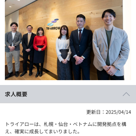
イベント・セミナー
paiza times
再チャレンジ結果一覧
リファレンス
インタビュー
note
就活成功ガイド
プラン
個人向けプラン
法人向けプラン
学校向けプラン
求人概要
契約内容・クーポン
更新日：2025/04/14
トライアローは、札幌・仙台・ベトナムに開発拠点を構
え、確実に成長してまいりました。