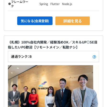
フレームワー
ションを密に取りながら、プロジェクトを進めていまs
Spring
Flutter
Node.js
ク
す。
詳細を見る
気になる(会員登録)
《札幌》100%自社内開発／経験浅めOK／スキルUP◎SE目
指したいPG歓迎【リモートメイン／転勤ナシ】
2名～3名程度のチーム編成が多く、小中規模な開発を得
通過ランク：B
意としています。