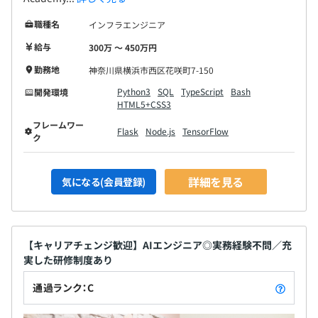
職種名
インフラエンジニア
給与
300万 〜 450万円
勤務地
神奈川県横浜市西区花咲町7-150
Python3
SQL
TypeScript
Bash
開発環境
HTML5+CSS3
フレームワー
Flask
Node.js
TensorFlow
ク
詳細を見る
気になる(会員登録)
【キャリアチェンジ歓迎】AIエンジニア◎実務経験不問／充
実した研修制度あり
通過ランク：C