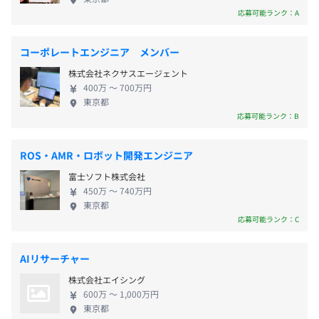
ト、クラウドエンジニアなど、多彩なキャリアパス
応募可能ランク：A
・交通費支給（月2万5000円まで）
を選択可能 -将来的には、プロジェクトリーダーや
・時間外手当
マネージャーなど、マネジメントに挑戦することも
・出張手当
コーポレートエンジニア メンバー
可能
・職能手当
株式会社ネクサスエージェント
・住宅手当（月1万5000円 ※満30歳まで支給）
400万 〜 700万円
東京都
応募可能ランク：B
賞与年1回（決算賞与）
ROS・AMR・ロボット開発エンジニア
富士ソフト株式会社
450万 〜 740万円
東京都
応募可能ランク：C
昇給年1回（実績：5％～25％）
AIリサーチャー
株式会社エイシング
社会保険完備（雇用/労災/厚生年金/健康）
600万 〜 1,000万円
東京都