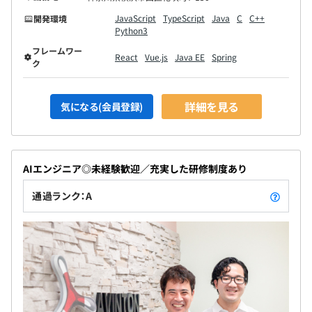
JavaScript
TypeScript
Java
C
C++
開発環境
Python3
フレームワー
React
Vue.js
Java EE
Spring
ク
詳細を見る
気になる(会員登録)
AIエンジニア◎未経験歓迎／充実した研修制度あり
通過ランク：A