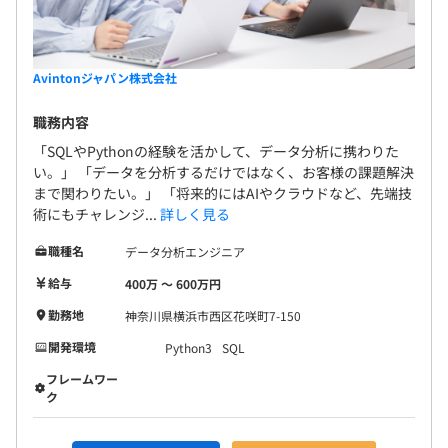
Avintonジャパン株式会社
職務内容
「SQLやPythonの経験を活かして、データ分析に携わりた
い。」 「データを分析するだけではなく、お客様の課題解決
まで関わりたい。」 「将来的にはAIやクラウドなど、先端技
術にもチャレンジ...
詳しく見る
職種名
データ分析エンジニア
給与
400万 〜 600万円
勤務地
神奈川県横浜市西区花咲町7-150
開発環境
Python3
SQL
フレームワー
ク