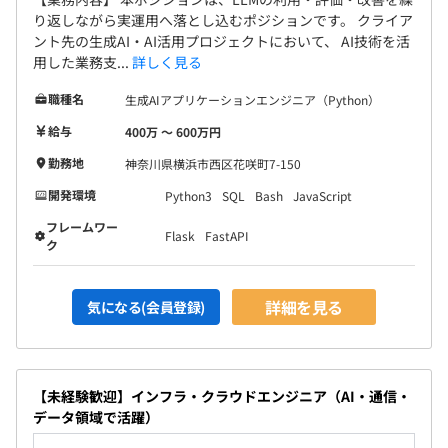
り返しながら実運用へ落とし込むポジションです。 クライア
ント先の生成AI・AI活用プロジェクトにおいて、 AI技術を活
用した業務支...
詳しく見る
職種名
生成AIアプリケーションエンジニア（Python）
給与
400万 〜 600万円
勤務地
神奈川県横浜市西区花咲町7-150
開発環境
Python3
SQL
Bash
JavaScript
フレームワー
Flask
FastAPI
ク
詳細を見る
気になる(会員登録)
【未経験歓迎】インフラ・クラウドエンジニア（AI・通信・
データ領域で活躍）