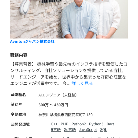
Avintonジャパン株式会社
職務内容
【募集背景】 機械学習や最先端のインフラ技術を駆使したコ
ンサルティング、自社ソリューションを提供している当社。
リードエンジニアを始め、世界中から集まった好奇心旺盛な
エンジニアが活躍中です。 今...
詳しく見る
職種名
AIエンジニア（未経験）
給与
300万 〜 450万円
勤務地
神奈川県横浜市西区花咲町7-150
C++
PHP
Python2
Python3
Dart
開発環境
R言語
Go言語
JavaScript
SQL