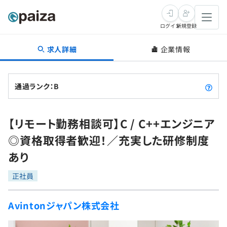
ログイン
新規登録
求人詳細
企業情報
転職・キャリア
未経験転職
求人検索
通過ランク：B
新卒就活
求人検索
インタビュー
【リモート勤務相談可】C / C++エンジニア
学習
求人検索
インタビュー
転職成功ガイド
◎資格取得者歓迎！／充実した研修制度
本選考
スキルチェック
講座一覧
あり
転職成功ガイド
転職エージェント
ゲーム・マンガ
インターン
プログラミング言語
正社員
問題集
メディア
SQL
4択課題
Avintonジャパン株式会社
新卒エージェント
paizaとは？
Tech Team Journal
評価結果一覧
ナレッジ