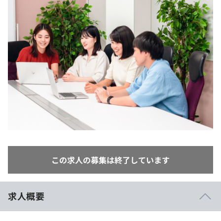
イベント・セミナー
paiza times
再チャレンジ結果一覧
リファレンス
インタビュー
note
就活成功ガイド
プラン
個人向けプラン
法人向けプラン
学校向けプラン
契約内容・クーポン
この求人の募集は終了しています
求人概要