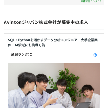
応募可能ランク：S
無期雇用
Avintonジャパン株式会社が募集中の求人
6ヵ月（その間の給与・待遇に差異なし）
SQL・Pythonを活かすデータ分析エンジニア｜大手企業案
件・AI領域にも挑戦可能
通過ランク：C