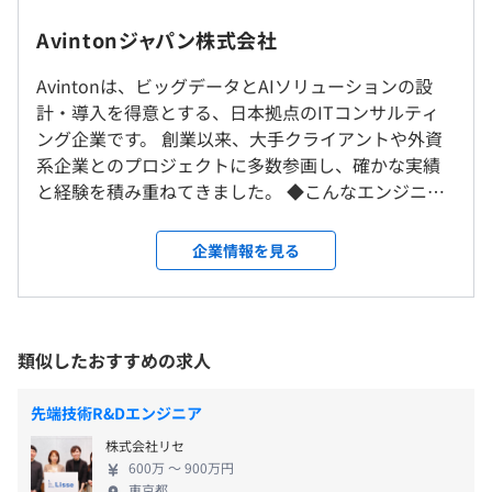
9：30～18：30（実働8時間）
・データ分析基礎
＜プロジェクト拠点について＞
Avintonジャパン株式会社
※プロジェクトにより時間は異なります。
・Python/Numpy/OpenCV
■東京23区内が7割
休憩時間：休憩60分
・AI/機械学習講義（画像分類、転移学習など）
■神奈川県内は、横浜市・川崎市が中心
Avintonは、ビッグデータとAIソリューションの設
平均残業時間：平均13時間／月
Pandas/Jupyter
勤務地は希望を考慮し決定します。
計・導入を得意とする、日本拠点のITコンサルティ
・kubernetes/Docker/VMWare/AWS/SQL 他多数！
ング企業です。 創業以来、大手クライアントや外資
★単なる講義ではなく、実戦形式の課題を出題する形で実
系企業とのプロジェクトに多数参画し、確かな実績
就業場所の変更範囲
際に手を動かしながらキャッチアップしていけます！
と経験を積み重ねてきました。 ◆こんなエンジニア
＜雇入時＞
・完全週休2日（土日）
★時流やニーズに合わせて、研修内容は随時アップデート
を求めています ・最先端技術に挑戦したいエンジニ
東京・神奈川のプロジェクト拠点または横浜オフィス
・祝日
しています！
ア ・グローバルな環境で活躍したいエンジニア ・キ
＜変更範囲＞
企業情報を見る
・夏季休暇（3日）
ャリアアップを目指すエンジニア Avintonなら、あな
会社の定める場所（テレワークを行う場所を含む）
・年末年始休暇（6日間）
たの「なりたい」を叶える最高の成長環境がありま
・有給休暇（消化率92%）
す！ ◆Avintonで実現できること ・最先端技術の習
・慶弔休暇
受動喫煙防止措置に関する事項
プロジェクトごとに選択
得: -AI、機械学習、ビッグデータ分析などの最先端
類似したおすすめの求人
・特別休暇
従業員に対する受動喫煙対策：あり
技術を習得可能 -クラウド、DevOps、アジャイル
・産前産後休暇
対策内容：敷地内禁煙
開発などのスキルが身につく ・グローバルな経験:
・育児休暇
先端技術R&Dエンジニア
-外資系企業とのプロジェクトに参画し、グローバ
株式会社リセ
ルな開発を経験 -英語力を活かせる環境 ・多彩なキ
600万 〜 900万円
ャリアパス: -AIエンジニア、データサイエンティス
東京都