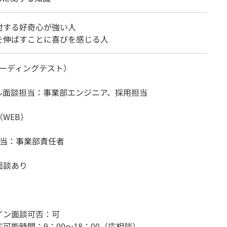
対する好奇心が強い人
を伸ばすことに喜びを感じる人
（コーディングテスト）
ル面談担当：事業部エンジニア、採用担当
WEB）
担当：事業部責任者
面談あり
イン面談可否：可
可能時間：9：00〜18：00（応相談）