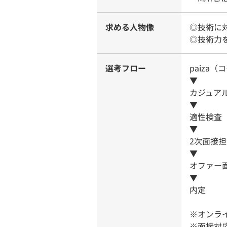
求める人物像
◎技術に
◎技術力
選考フロー
paiza
▼
カジュア
▼
適性検査（
▼
2次面接
▼
オファー
▼
内定
※オンラ
※面接対応