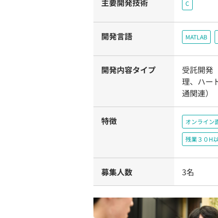
主要開発技術
C
開発言語
MATLAB
開発内容タイプ
受託開発
理、ハー
通関連）
特徴
オンライン
残業３０H
募集人数
3名