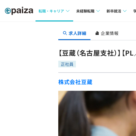
転職・キャリア
未経験転職
新卒就活
求人検索
求人検索
求人検索
求人詳細
企業情報
本選考
インタビュー
インタビュー
インターン
【豆蔵（名古屋支社）】【
転職成功ガイド
転職成功ガイド
正社員
新卒エージェ
転職エージェント
株式会社豆蔵
イベント・セ
インタビュー
就活成功ガイ