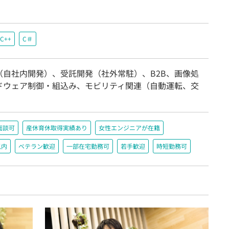
C++
C＃
（自社内開発）、受託開発（社外常駐）、B2B、画像処
ドウェア制御・組込み、モビリティ関連（自動運転、交
面談可
産休育休取得実績あり
女性エンジニアが在籍
以内
ベテラン歓迎
一部在宅勤務可
若手歓迎
時短勤務可