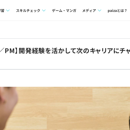
学習
スキルチェック
ゲーム・マンガ
メディア
paizaとは？
講座一覧
プログラミング言語
Tech Team Journal
問題集
SQL
paiza times
PL／PM】開発経験を活かして次のキャリアにチ
4択課題
評価結果一覧
note
ント
ナレッジ
再チャレンジ結果一覧
ミナー
リファレンス
プラン
ド
個人向けプラン
法人向けプラン
学校向けプラン