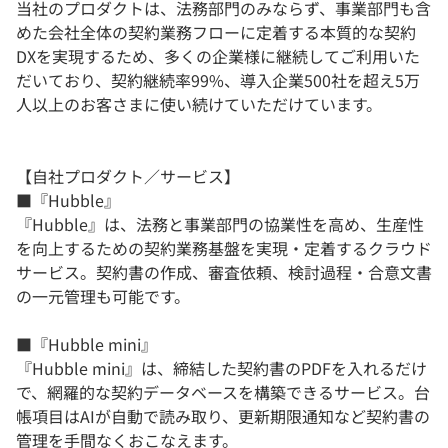
当社のプロダクトは、法務部門のみならず、事業部門も含
めた会社全体の契約業務フローに定着する本質的な契約
DXを実現するため、多くの企業様に継続してご利用いた
だいており、契約継続率99%、導入企業500社を超え5万
人以上のお客さまに使い続けていただけています。
【自社プロダクト／サービス】
■『Hubble』
『Hubble』は、法務と事業部門の協業性を高め、生産性
を向上するための契約業務基盤を実現・定着するクラウド
サービス。契約書の作成、審査依頼、検討過程・合意文書
の一元管理も可能です。
■『Hubble mini』
『Hubble mini』は、締結した契約書のPDFを入れるだけ
で、網羅的な契約データベースを構築できるサービス。台
帳項目はAIが自動で読み取り、更新期限通知など契約書の
管理を手間なくおこなえます。