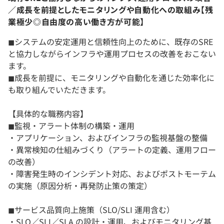
／成長を前提としたモニタリングや自動化への取組み【残
業極少◎自由度の高い働き方が可能】
◼︎システムの安定運用と信頼性向上のために、既存のSRE
と協力しながらインフラや運用プロセスの改善をおこない
ます。
◼︎成長を前提に、モニタリングや自動化を通じた効率化に
も取り組んでいただきます。
【具体的な職務内容】
◼︎監視・アラート体制の構築・運用
・アプリケーション、およびインフラの監視基盤の整備
・異常検知の仕組みづくり（アラートの定義、運用フロー
の改善）
・障害発生時のインシデント対応、およびポストモーテム
の実施（原因分析・再発防止策の策定）
◼︎サービス品質向上施策（SLO/SLI 運用含む）
・SLO／SLI／SLA の設計・運用、およびモニタリング基