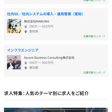
入社時に特別休暇付与（社員のみ）
合他社や業務時間中でなければ原則問題ありません。
討過程・合意文書の一元管理も可能です。
書籍購入補助
・社内でのコミュニケーション方法として、チャットツー
■『Hubble mini』 『Hubble mini』は、締結した契
社外セミナー補助
社内SE／社内システムの導入・運用管理（愛知）
ルはSlack、ドキュメントはNotionを使用しています。基
約書のPDFを入れるだけで、網羅的な契約データベー
本的に情報はオープンなため、過去の会議議事録等も
株式会社MARUWA
スを構築できるサービス。台帳項目はAIが自動で読
Notionで全てご覧いただけます。
590万 〜 820万円
み取り、更新期限通知など契約書の管理を手間なく
愛知県
おこなえます。 ■『OneNDA』 『OneNDA』は、
応募可能ランク：F
賞与：業績連動賞与あり（全社員一律）
【開発環境】
NDAの統一規格化を目指すコンソーシアム型のNDA
言語: Ruby, TypeScript, Java, Go
締結プラットフォーム。「OneNDA」に参画した企
インフラエンジニア
フレームワーク: Ruby on Rails, Angular, Spring Boot,
業同士の取引であれば、取引ごとに個別のNDAを締
Echo
Ascent Business Consulting株式会社
結することなく、「OneNDA」内のルールに基づい
昇給・昇格：年2回
データベース: Aurora, MySQL, Redis, DynamoDB
500万 〜 900万円
て企業活動を進められます。 ■『Legal Ops Lab』
東京都
構成管理ツール: Terraform
企業で活躍する法務の方へのインタビューや、今日
応募可能ランク：F
開発ツール: GitHub, Docker, Visual Studio Code, GitHub
から使えるTipsなど、リーガルオペレーションズを切
Copilot, Devin
り口として、法務の生産性を高め、「知りたい」に
社会保険完備（健康保険・厚生年金保険、雇用保険・労災
自動テストツール: Datadog E2E
応える記事を続々更新中です。
保険）
求人特集：人気のテーマ別に求人をご紹介
CI/CD: GitHub Actions
※関東ITソフトウェア健康保険組合加入
インフラ環境: AWS, GCP
情報共有ツール: Slack, Asana, Notion, Stoplight