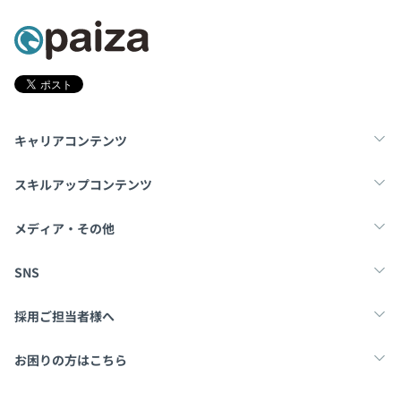
キャリアコンテンツ
転職・キャリア
未経験転職
新卒就活
スキルアップコンテンツ
学習
スキルチェック
マンガ・ゲーム
メディア・その他
Tech Team Journal
paiza times
note
SNS
X
Facebook
採用ご担当者様へ
採用・教育をお考えの企業様へ
中途求人掲載はこちら
お困りの方はこちら