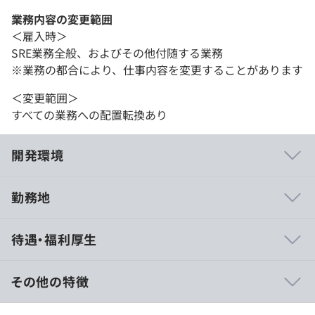
業務内容の変更範囲
＜雇入時＞
SRE業務全般、およびその他付随する業務
※業務の都合により、仕事内容を変更することがあります
＜変更範囲＞
すべての業務への配置転換あり
開発環境
勤務地
【自社プロダクト】
待遇・福利厚生
■『Hubble』：法務と事業部門の協業性を高め、生産性
を向上するための契約業務基盤を実現・定着するクラウド
サービス
その他の特徴
■『Hubble mini』：締結した契約書のPDFを入れるだけ
■賃金形態：年俸制