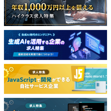
無期雇用
・全社：61名
・開発組織：17名
3カ月（期間中、条件の変更はありません）
Squadモデルをベースに開発チームを編成。以下の3チー
ムに分かれています。
・Coreチーム：基盤機能の開発を担当
・Value-upチーム：プロダクトの価値向上を推進
・AIチーム：AIを活用したプロダクト開発を担当
各チームには、フロントエンド、バックエンド、QA、
PdM などの職能メンバーが所属し、機能ごとにプロジェ
クトを立ち上げながら開発を進めています。