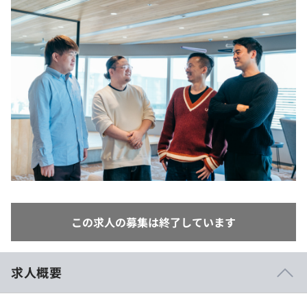
イベント・セミナー
paiza times
再チャレンジ結果一覧
リファレンス
インタビュー
note
就活成功ガイド
プラン
個人向けプラン
法人向けプラン
学校向けプラン
契約内容・クーポン
この求人の募集は終了しています
求人概要