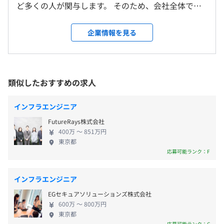
ど多くの人が関与します。 そのため、会社全体で協
本社（東京都渋谷区）、および労働者の自宅
定書の定めによる
業しやすい業務基盤がなければ、業務効率の悪化や
※業務の都合により変更する場合があります
休憩時間：勤務時間の途中で60分
Docker、Terraform、Datadog
適切でない契約書・情報の管理により、会社全体の
＜変更範囲＞
企業情報を見る
平均残業時間：平均10時間／月
生産性へ悪影響を及ぼす可能性もあります。だからこ
会社の定める場所（テレワークをおこなう場所を含む）
そ、法務と事業部門がコラボレーションをしながら
積極的に契約業務に取り組める業務基盤が必要にな
受動喫煙防止措置に関する事項
ります。 Hubbleはそんな基盤となるプロダクトの開
類似したおすすめの求人
・完全週休2日（土・日）
従業員に対する受動喫煙対策：屋内禁煙
発をおこなっており、毎年2倍近くの事業成長を達成
・祝祭日
しています。2024年12月にはシリーズB資金調達1st
・年末年始休暇
インフラエンジニア
クローズを実施しました。 当社のプロダクトは、法
など
【職場環境について】
FutureRays株式会社
務部門のみならず、事業部門も含めた会社全体の契
JR「恵比寿駅」より徒歩5分
400万 〜 851万円
・開発部門はリモートワーク中心です。必要に応じて出社
約業務フローに定着する本質的な契約DXを実現する
東京都
東横線「代官山駅」より徒歩7分
をしオフラインでのコミュニケーションを交えながら開発
ため、多くの企業様に継続してご利用いただいてお
応募可能ランク：F
をおこなっています。
り、契約継続率99%、導入企業500社を超え5万人以
通勤交通費支給
・フルフレックスのため、自分自身が一番集中しやすい時
上のお客さまに使い続けていただけています。 【自
コアタイムなしのフルフレックス制度
インフラエンジニア
間帯で開発することが可能です。
社プロダクト／サービス】 ■『Hubble』
リモートワーク制度
・技術力向上のため、就業中のカンファレンス参加や、セ
EGセキュアソリューションズ株式会社
『Hubble』は、法務と事業部門の協業性を高め、生
社会保険（健康保険、厚生年金）、労働保険（雇用保険、
600万 〜 800万円
ミナーの一部費用負担をおこなっています。
産性を向上するための契約業務基盤を実現・定着す
労働保険）完備
東京都
・副業も許可しております。MGRの許可が必要ですが、競
るクラウドサービス。契約書の作成、審査依頼、検
応募可能ランク：C