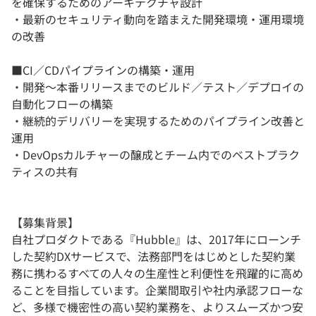
を確保するためのアーキテクチャ設計
・最新のセキュリティ動向を踏まえた開発環境・運用環境
の改善
■CI／CDパイプラインの構築・運用
・開発～本番リリースまでのビルド／テスト／デプロイの
自動化フローの構築
・継続的デリバリーを実現するためのパイプライン改善と
運用
・DevOpsカルチャーの醸成とチーム内でのベストプラク
ティスの共有
【募集背景】
自社プロダクトである『Hubble』は、2017年にローンチ
した契約DXサービスで、法務部門をはじめとした契約業
務に携わるすべての人々の生産性と利便性を飛躍的に高め
ることを目指しています。企業間取引や社内承認フローな
ど、多様で機密性の高い契約業務を、よりスムーズかつ安