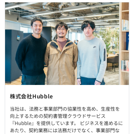
で、網羅的な契約データベースを構築できるサービス
■賃金の決定方法：当社規定により決定
■月給：495,000〜662,000円（固定残業代を含む）
■『OneNDA』：NDAの統一規格化を目指すコンソーシ
■基本給：375,900～503,100円
アム型のNDA締結プラットフォーム
■固定残業代（45時間分）：119,100～158,900円 ※超
https://one-contract.com/
過分は別途支給
■その他定額手当：5,000円
■『Legal Ops Lab』：法務の生産性を高め、「知りた
い」に応える記事を続々更新中！
https://hubble-docs.com/legal-ops-lab/
（※
想定年収
は年収提示額を保証するものではありません）
貸与PC：MacBook Pro
◎リモート可（リモートワーク中心。必要に応じて出社し
株式会社Hubble
オフラインでのコミュニケーションを交えながら開発をお
《コアタイムなしのフルフレックス制度》
こなっています）
当社は、法務と事業部門の協業性を高め、生産性を
1日標準労働時間：8時間
向上するための契約書管理クラウドサービス
フレキシブルタイム：06：00～22：00
『Hubble』を提供しています。 ビジネスを進めるに
就業場所の変更範囲
コアタイム：指定なし
あたり、契約業務には法務だけでなく、事業部門な
＜雇入時＞
※詳細は就業規則、およびフレックスタイム制に関する協