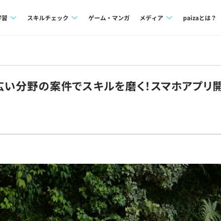
学習
スキルチェック
ゲーム・マンガ
メディア
paizaとは？
講座一覧
プログラミング言語
Tech Team Journal
問題集
SQL
paiza times
】幅広い分野の案件でスキルを磨く！スマホアプリ
4択課題
評価結果一覧
note
ント
ナレッジ
再チャレンジ結果一覧
ミナー
リファレンス
プラン
ド
個人向けプラン
法人向けプラン
学校向けプラン