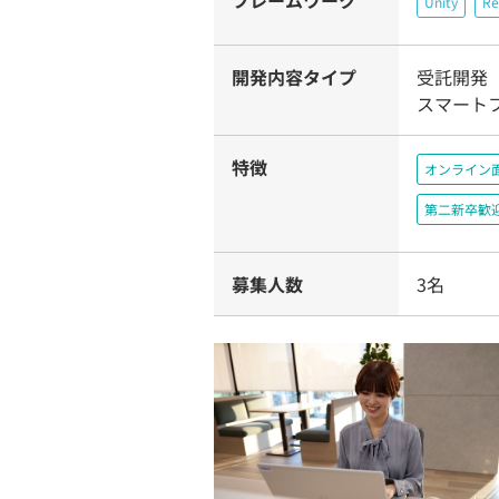
フレームワーク
Unity
Re
開発内容タイプ
受託開発
スマート
特徴
オンライン
第二新卒歓
募集人数
3名