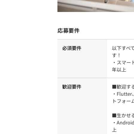
応募要件
必須要件
以下すべ
す！
・スマー
年以上
歓迎要件
■歓迎す
・Flutte
トフォー
■生かせ
・Andr
上