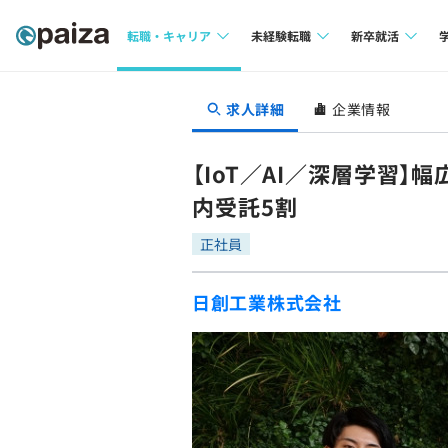
転職・キャリア
未経験転職
新卒就活
求人検索
求人検索
求人検索
求人詳細
企業情報
本選考
インタビュー
インタビュー
インターン
【IoT／AI／深層学習
転職成功ガイド
転職成功ガイド
内受託5割
新卒エージェ
転職エージェント
正社員
イベント・セ
日創工業株式会社
インタビュー
就活成功ガイ