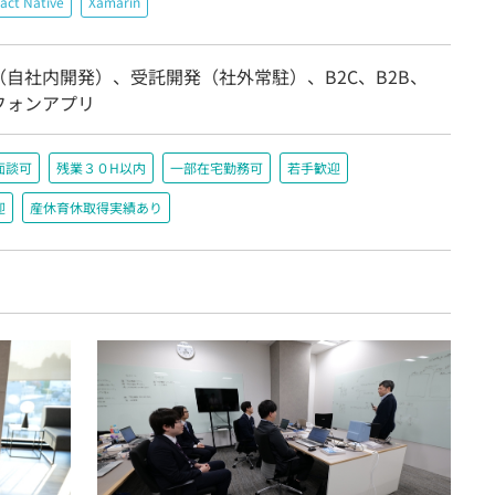
act Native
Xamarin
（自社内開発）、受託開発（社外常駐）、B2C、B2B、
フォンアプリ
面談可
残業３０H以内
一部在宅勤務可
若手歓迎
迎
産休育休取得実績あり