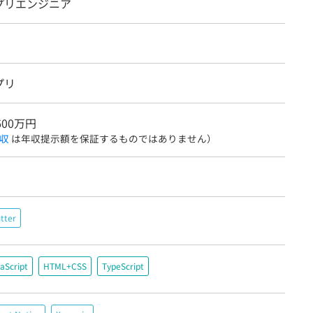
プリエンジニア
プリ
600万円
収
は年収提示額を保証するものではありません）
utter
aScript
HTML+CSS
TypeScript