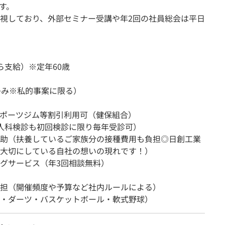
す。
視しており、外部セミナー受講や年2回の社員総会は平日
ら支給）※定年60歳
のみ※私的事案に限る）
ポーツジム等割引利用可（健保組合）
人科検診も初回検診に限り毎年受診可）
助（扶養しているご家族分の接種費用も負担◎日創工業
大切にしている自社の想いの現れです！）
グサービス（年3回相談無料）
）
担（開催頻度や予算など社内ルールによる）
・ダーツ・バスケットボール・軟式野球）