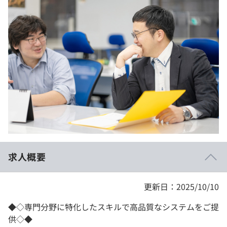
イベント・セミナー
paiza times
再チャレンジ結果一覧
リファレンス
インタビュー
note
就活成功ガイド
プラン
個人向けプラン
法人向けプラン
学校向けプラン
求人概要
契約内容・クーポン
更新日：2025/10/10
◆◇専門分野に特化したスキルで高品質なシステムをご提
供◇◆