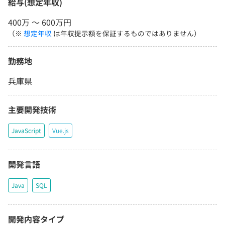
給与(想定年収)
400万 〜 600万円
（※
想定年収
は年収提示額を保証するものではありません）
勤務地
兵庫県
主要開発技術
JavaScript
Vue.js
開発言語
Java
SQL
開発内容タイプ