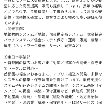
一貫したサービスを提供します。また、お客さまからの要
望に応じた商品提案、販売も提供しています。長年の経験
とノウハウで、金融機関として求められる、より高度な安
定性・信頼性を確立し、お客さまより極めて高い評価を得
ています。
〈開発事例〉
地銀共同システム／地銀、信金勘定系システム／信金補完
バッチシステム／信金システム保守・運用／販売・構築・
運用（ネットワーク機器、サーバ、端末など）
④東日本事業部
〜首都圏の幅広いお客さまに対応／提案から開発・保守ま
でトータルに対応〜
首都圏の幅広いお客さまに、アプリ・組込み開発、多様な
システムの構築・保守運用を手掛けています。業務支援シ
ステムや組込みシステムの開発・保守、システム基盤（イ
ンフラ）の提案・構築・保守運用など、保険業（開発）・
不動産業（開発）・製造業（組込み開発）・地方自治体
（開発）・流通業（構築・保守運用）・LCMサービス（保