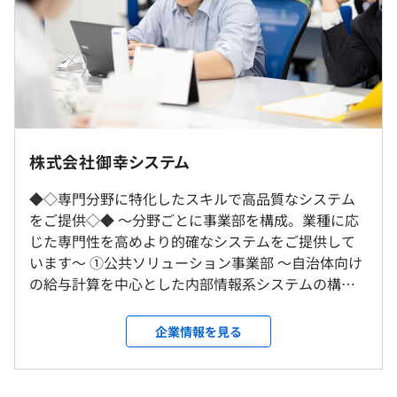
（※
想定年収
は年収提示額を保証するものではありません）
・情報セキュリティ教育（年1回）
・資格報奨金制度
9:00〜17:30
株式会社御幸システム
※就業先により前後する可能性あり
◎勤務地は本人の希望を考慮します。
休憩時間：12:00〜13:00（60分）
開発内容に応じたスペックのＰＣを支給
◎転勤はありません。
◆◇専門分野に特化したスキルで高品質なシステム
平均残業時間：平均20時間／月
◎リフォームしたばかりで快適オフィスです。
をご提供◇◆ 〜分野ごとに事業部を構成。業種に応
じた専門性を高めより的確なシステムをご提供して
います〜 ①公共ソリューション事業部 〜自治体向け
就業場所の変更範囲
アジャイル
の給与計算を中心とした内部情報系システムの構
＜雇入時＞
《年間休日：120日以上》
築〜 都道府県庁や市町村役所など、自治体向けの給
お客さま先、神戸本社
・完全週休2日制（土・日）
与計算を中心とした内部情報系システムにおいて、
＜変更範囲＞
企業情報を見る
・祝日
提案から開発、サービス後の保守を手掛けています。
会社の定める場所
・夏期休暇（4日）
年3回の面談をおこなっています。（目標設定と振り返り
開発経験も豊富であり、その経験に基づく提案力や
・年末年始休暇（6日）
により評価をしています）
業務ノウハウなど、顧客満足度の高いシステムを提