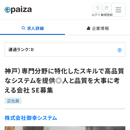
ログイン
新規登録
求人詳細
企業情報
転職・キャリア
未経験転職
求人検索
通過ランク：D
新卒就活
求人検索
インタビュー
神戸）専門分野に特化したスキルで高品質
学習
求人検索
インタビュー
転職成功ガイド
なシステムを提供◎人と品質を大事に考
本選考
スキルチェック
講座一覧
える会社 SE募集
転職成功ガイド
転職エージェント
ゲーム・マンガ
インターン
プログラミング言語
正社員
問題集
メディア
SQL
4択課題
株式会社御幸システム
新卒エージェント
paizaとは？
Tech Team Journal
評価結果一覧
ナレッジ