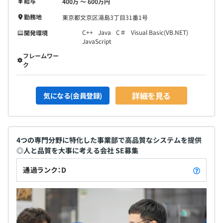
給与
400万 〜 600万円
勤務地
東京都文京区湯島3丁目31番1号
C++
Java
C＃
Visual Basic(VB.NET)
開発環境
JavaScript
フレームワー
ク
詳細を見る
気になる(会員登録)
4つの専門分野に特化した事業部で高品質なシステムを提供
◎人と品質を大事に考える会社 SE募集
通過ランク：D