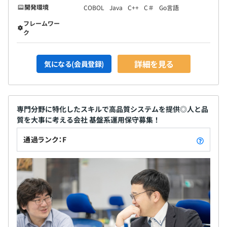
開発環境
COBOL
Java
C++
C＃
Go言語
フレームワー
ク
詳細を見る
気になる(会員登録)
専門分野に特化したスキルで高品質システムを提供◎人と品
質を大事に考える会社 基盤系運用保守募集！
通過ランク：F