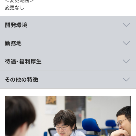
＜変更範囲＞
変更なし
開発環境
勤務地
■公共系
待遇・福利厚生
・さまざまな県の人事給与システムの提案から運用 県あ
たりプロジェクト人数：１０名 開発期間：長期（約２
年）
その他の特徴
■民需系
・地銀・信用金庫における勘定系データより運用補完業務
■賃金形態：月給制
を実施 １行あたりプロジェクト人数：２名 開発期間：
■賃金の決定方法：当社規定により決定
３か月
■月給：25万円以上～40万円
・商社における基幹業務のSAP化支援 プロジェクト人
■固定残業代：なし（残業代は別途全額支給します）
数：２名 開発期間：長期継続支援
■その他手当：2万円（東京は3万円）
・オンプレユーザーのクラウド化支援 プロジェクト人
数：３名 開発期間：長期継続支援