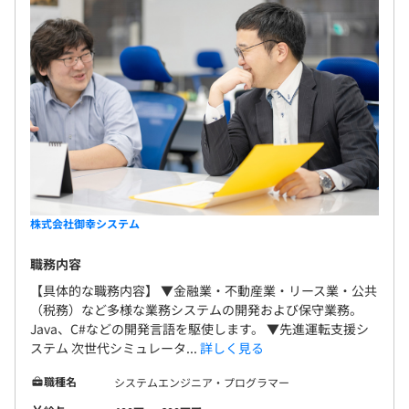
ス（保守運用）に対応しています。 〈開発事例〉 不
動産業向け基幹システムのマイグレーション開発／
公官庁内部管理系のシステム／県税システム／カー
ナビゲーションシステム／大手ＩＴ企業でのシェア
ード運用
株式会社御幸システム
職務内容
【具体的な職務内容】 ▼金融業・不動産業・リース業・公共
（税務）など多様な業務システムの開発および保守業務。
Java、C#などの開発言語を駆使します。 ▼先進運転支援シ
ステム 次世代シミュレータ...
詳しく見る
職種名
システムエンジニア・プログラマー