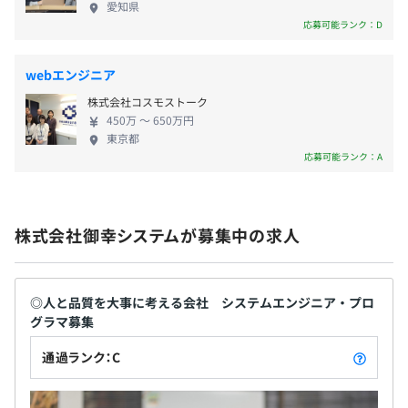
用金庫さま保有の独自システムのソリューションお
愛知県
よび業務ソフトウェアのリビルドを、提案から開
応募可能ランク：D
社会保険完備（健康保険・厚生年金保険、雇用保険・労災
様々ですが、平均としては、プロパー数名＋BP数名でチ
発、保守まで一貫したサービスを提供します。また、
保険）
ームを編成します。
お客さまからの要望に応じた商品提案、販売も提供
webエンジニア
当社プロパー44名の年齢構成は20代が40％以上を占めて
しています。長年の経験とノウハウで、金融機関とし
おり、30代、40代がそれぞれ15％、50代以上が残りとな
株式会社コスモストーク
て求められる、より高度な安定性・信頼性を確立
450万 〜 650万円
っております。
し、お客さまより極めて高い評価を得ています。
東京都
無期雇用
開発形態としては、請負、委託、派遣と上位会社の依頼に
〈開発事例〉 地銀共同システム／地銀、信金勘定系
応募可能ランク：A
基づき対応させていただいております。
システム／信金補完バッチシステム／信金システム
保守・運用／販売・構築・運用（ネットワーク機
器、サーバ、端末など） ④東日本事業部 〜首都圏の
3カ月（待遇の変更はありません）
株式会社御幸システムが募集中の求人
幅広いお客さまに対応／提案から開発・保守までト
ータルに対応〜 首都圏の幅広いお客さまに、アプ
リ・組込み開発、多様なシステムの構築・保守運用
◎人と品質を大事に考える会社 システムエンジニア・プロ
を手掛けています。業務支援システムや組込みシステ
グラマ募集
ムの開発・保守、システム基盤（インフラ）の提
案・構築・保守運用など、保険業（開発）・不動産
通過ランク：C
業（開発）・製造業（組込み開発）・地方自治体
（開発）・流通業（構築・保守運用）・LCMサービ