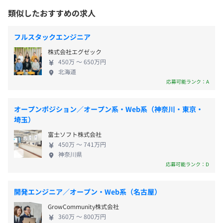
・慶弔休暇
受動喫煙防止措置に関する事項
供します。頻繁な法制度改正にも柔軟にする汎用性の
類似したおすすめの求人
・特別休暇
従業員に対する受動喫煙対策：屋内禁煙
高いシステムの構築・運用を可能にしています。
・年次有給休暇
〈開発事例〉 人事システム／給与システム／社会保
フルスタックエンジニア
全社：44名
険システム／税務システム／福利厚生システム ②産
株式会社エグゼック
業ソリューション事業部 〜民間企業の多種多様なニ
〈神戸本社〉
450万 〜 650万円
ーズにタイムリーに対応するシステムの構築〜 民間
北海道
・通勤手当（全額支給）
「三ノ宮駅」徒歩7分
企業を中心に、多種多様なお客さまに対応するた
応募可能ランク：A
・家族手当
◎周辺にコンビニやご飯屋がたくさん！利便性が高い！
主にコンピューター専門学校出身者が多く、現在はPM,PL
め、タイムリーかつ柔軟にニーズに応えるシステム
・地域手当
を務めております。
ソリューションを提供しています。ERPパッケージ
オープンポジション／オープン系・Web系（神奈川・東京・
（SAP）の導入支援やRPAなどの新技術を活用し、業
埼玉）
スキル面については、業務系担当者は基本、応用情報技術
務効率化・信頼性・可用性・保守性を高めること
富士ソフト株式会社
者の取得者が多く在籍し、
で、ビジネスをサポートします。お客さまの成功を第
賞与：年2回（7月・12月）
450万 〜 741万円
ネットワーク系はクラウド系試験合格者が数名在籍してお
一に考え、ビジネスの課題解決に貢献します。 〈開
神奈川県
ります。
発事例〉 販売管理システム／物流システム／会計シ
応募可能ランク：D
ステム／生産システム／統合基幹業務パッケージの
業務系スキルについては、社員全員が公共系・金融系・流
導入／インフラ関連／業務効率化改善 ③特定ソリュ
開発エンジニア／オープン・Web系（名古屋）
昇給：年1回（4月）
通(物流含む)系のいずれかの知識を保有しております。
ーション事業部 〜金融機関特有のシステムソリュー
GrowCommunity株式会社
ションと信頼性の高い業務ソフトウェアの構築〜 信
360万 〜 800万円