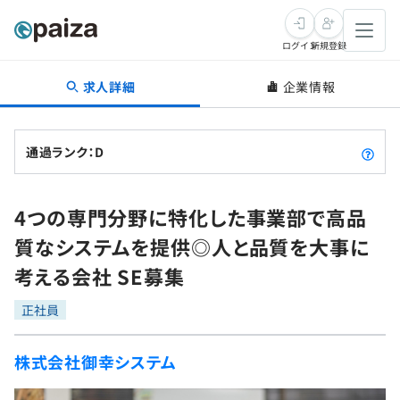
ログイン
新規登録
求人詳細
企業情報
転職・キャリア
未経験転職
求人検索
通過ランク：D
新卒就活
求人検索
インタビュー
4つの専門分野に特化した事業部で高品
学習
求人検索
インタビュー
転職成功ガイド
質なシステムを提供◎人と品質を大事に
本選考
スキルチェック
講座一覧
考える会社 SE募集
転職成功ガイド
転職エージェント
ゲーム・マンガ
インターン
プログラミング言語
正社員
問題集
メディア
SQL
4択課題
株式会社御幸システム
新卒エージェント
paizaとは？
Tech Team Journal
評価結果一覧
ナレッジ