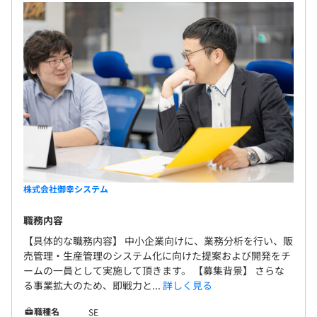
業（開発）・製造業（組込み開発）・地方自治体
基づき対応させていただいております。
（開発）・流通業（構築・保守運用）・LCMサービ
ス（保守運用）に対応しています。 〈開発事例〉 不
動産業向け基幹システムのマイグレーション開発／
公官庁内部管理系のシステム／県税システム／カー
ナビゲーションシステム／大手ＩＴ企業でのシェア
ード運用
株式会社御幸システム
職務内容
【具体的な職務内容】 中小企業向けに、業務分析を行い、販
売管理・生産管理のシステム化に向けた提案および開発をチ
ームの一員として実施して頂きます。 【募集背景】 さらな
る事業拡大のため、即戦力と...
詳しく見る
職種名
SE