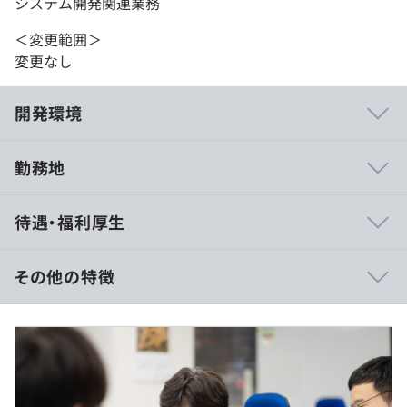
システム開発関連業務
＜変更範囲＞
変更なし
開発環境
勤務地
◼︎インフラ業務
待遇・福利厚生
水道システム再構築／既存システムからパッケージへのシ
ステム切替プロジェクト（運用保守・問い合わせ対応）
その他の特徴
◼︎民間企業向け開発支援（品質設計の問い合わせ・調査対
応、受注の調査対応)
■賃金形態：月給制
■賃金の決定方法：当社規定により決定
◼︎電力会社のコールセンターSSD障害対応およびハード障
■月給：25万円以上～40万円
害対応（フロー切り替えアプリのコーディング、手順書の
■固定残業代：なし（残業代は別途全額支給します）
作成、操作マニュアル作成）
■その他手当：2万円（東京は3万円）