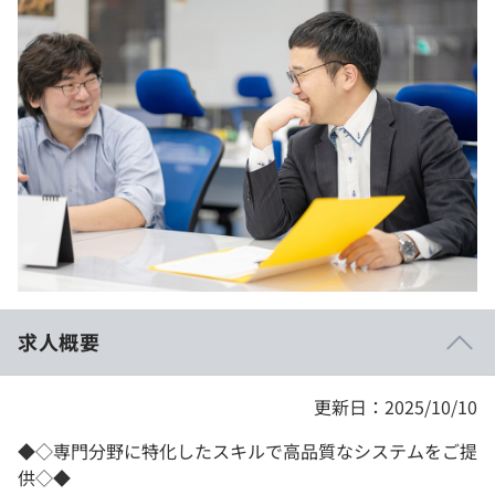
イベント・セミナー
paiza times
再チャレンジ結果一覧
リファレンス
インタビュー
note
就活成功ガイド
プラン
個人向けプラン
法人向けプラン
学校向けプラン
求人概要
契約内容・クーポン
更新日：2025/10/10
◆◇専門分野に特化したスキルで高品質なシステムをご提
供◇◆