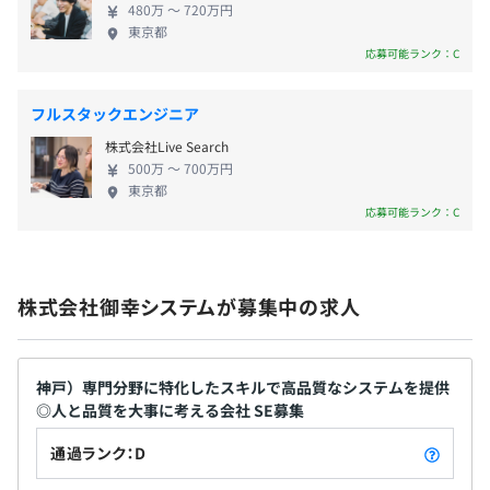
480万 〜 720万円
ションと信頼性の高い業務ソフトウェアの構築〜 信
東京都
主にコンピューター専門学校出身者が多く、現在はPM,PL
用金庫さま保有の独自システムのソリューションお
応募可能ランク：C
を務めております。
よび業務ソフトウェアのリビルドを、提案から開
社会保険完備（健康保険・厚生年金保険、雇用保険・労災
発、保守まで一貫したサービスを提供します。また、
保険）
フルスタックエンジニア
スキル面については、業務系担当者は基本、応用情報技術
お客さまからの要望に応じた商品提案、販売も提供
者の取得者が多く在籍し、ネットワーク系はクラウド系試
株式会社Live Search
しています。長年の経験とノウハウで、金融機関とし
験合格者が数名在籍しております。
500万 〜 700万円
て求められる、より高度な安定性・信頼性を確立
東京都
し、お客さまより極めて高い評価を得ています。
応募可能ランク：C
無期雇用
業務系スキルについては、社員全員が公共系・金融系・流
〈開発事例〉 地銀共同システム／地銀、信金勘定系
通(物流含む)系のいずれかの知識を保有しております。
システム／信金補完バッチシステム／信金システム
保守・運用／販売・構築・運用（ネットワーク機
株式会社御幸システムが募集中の求人
器、サーバ、端末など） ④東日本事業部 〜首都圏の
3カ月（待遇の変更はありません）
幅広いお客さまに対応／提案から開発・保守までト
様々ですが、平均としては、プロパー数名＋BP数名でチ
ータルに対応〜 首都圏の幅広いお客さまに、アプ
ームを編成します。
リ・組込み開発、多様なシステムの構築・保守運用
神戸）専門分野に特化したスキルで高品質なシステムを提供
当社プロパー約50名の年齢構成は20代が40％以上を占め
◎人と品質を大事に考える会社 SE募集
を手掛けています。業務支援システムや組込みシステ
ており、30代、40代がそれぞれ15％、50代以上が残りと
ムの開発・保守、システム基盤（インフラ）の提
通過ランク：D
なっております。
案・構築・保守運用など、保険業（開発）・不動産
開発形態としては、請負、委託、派遣と上位会社の依頼に