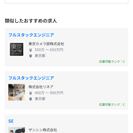
開発経験も豊富であり、その経験に基づく提案力や
・年末年始休暇（6日）
従業員に対する受動喫煙対策：屋内禁煙
業務ノウハウなど、顧客満足度の高いシステムを提
・慶弔休暇
相談のうえ、ご希望のマシンを支給します。
供します。頻繁な法制度改正にも柔軟にする汎用性の
類似したおすすめの求人
・特別休暇
高いシステムの構築・運用を可能にしています。
・年次有給休暇
〈開発事例〉 人事システム／給与システム／社会保
フルスタックエンジニア
〈東京本社〉
険システム／税務システム／福利厚生システム ②産
「湯島駅」徒歩2分
ウォーターフォール
東京カメラ部株式会社
業ソリューション事業部 〜民間企業の多種多様なニ
◎JR・地下鉄、複数路線が使える便利な立地！
550万 〜 650万円
ーズにタイムリーに対応するシステムの構築〜 民間
東京都
・通勤手当（全額支給）
◎湯島天神に隣接しています！
企業を中心に、多種多様なお客さまに対応するた
応募可能ランク：C
・家族手当
め、タイムリーかつ柔軟にニーズに応えるシステム
・地域手当
年3回の面談をおこなっています。（目標設定と振り返り
ソリューションを提供しています。ERPパッケージ
フルスタックエンジニア
により評価をしています）
（SAP）の導入支援やRPAなどの新技術を活用し、業
株式会社リネア
務効率化・信頼性・可用性・保守性を高めること
400万 〜 900万円
で、ビジネスをサポートします。お客さまの成功を第
東京都
賞与：年2回（7月・12月）
一に考え、ビジネスの課題解決に貢献します。 〈開
応募可能ランク：C
全社：48名
発事例〉 販売管理システム／物流システム／会計シ
内エンジニア：44名
ステム／生産システム／統合基幹業務パッケージの
SE
導入／インフラ関連／業務効率化改善 ③特定ソリュ
昇給：年1回（4月）
ザンシン株式会社
ーション事業部 〜金融機関特有のシステムソリュー