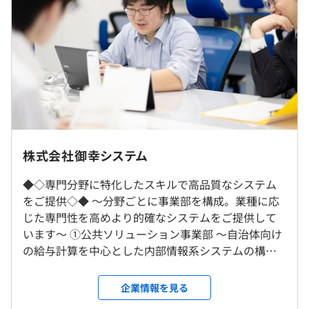
◼︎信用金庫システムの補完業務保守
◼︎自治体向けシステムの再構築や保守（調査、詳細設計書
の作成、プログラムの修正、手順書作成、画面設計、バッ
（※
想定年収
は年収提示額を保証するものではありません）
チ作成、製造、レビュー、単体テスト、総合テスト、バグ
などの対応、お客さまからの問い合わせやフォロー）
・人事システム
9:00〜17:30
・給与システム
◎転勤はありません。
株式会社御幸システム
※就業先により前後する可能性あり
・社会保険システム
◎勤務地は本人の希望を考慮します。
休憩時間：12:00〜13:00（60分）
・税務システム
◆◇専門分野に特化したスキルで高品質なシステム
平均残業時間：平均20時間／月
・福利厚生システム
をご提供◇◆ 〜分野ごとに事業部を構成。業種に応
就業場所の変更範囲
じた専門性を高めより的確なシステムをご提供して
＜雇入時＞
います〜 ①公共ソリューション事業部 〜自治体向け
お客さま先、東京本社、および自宅
の給与計算を中心とした内部情報系システムの構
＜変更範囲＞
《年間休日：120日以上》
・情報セキュリティ教育（年1回）
築〜 都道府県庁や市町村役所など、自治体向けの給
会社の定める場所（テレワークをおこなう場所を含む）
・完全週休2日制（土・日）
・資格報奨金制度
与計算を中心とした内部情報系システムにおいて、
企業情報を見る
・祝日
提案から開発、サービス後の保守を手掛けています。
・夏期休暇（4日）
受動喫煙防止措置に関する事項