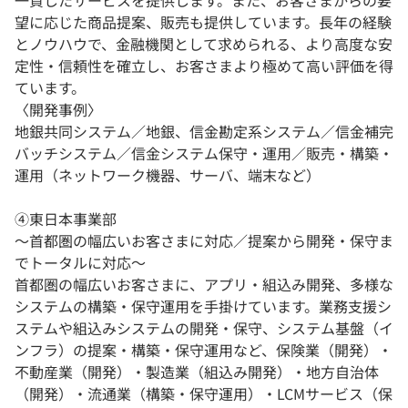
一貫したサービスを提供します。また、お客さまからの要
望に応じた商品提案、販売も提供しています。長年の経験
とノウハウで、金融機関として求められる、より高度な安
定性・信頼性を確立し、お客さまより極めて高い評価を得
ています。
〈開発事例〉
地銀共同システム／地銀、信金勘定系システム／信金補完
バッチシステム／信金システム保守・運用／販売・構築・
運用（ネットワーク機器、サーバ、端末など）
④東日本事業部
〜首都圏の幅広いお客さまに対応／提案から開発・保守ま
でトータルに対応〜
首都圏の幅広いお客さまに、アプリ・組込み開発、多様な
システムの構築・保守運用を手掛けています。業務支援シ
ステムや組込みシステムの開発・保守、システム基盤（イ
ンフラ）の提案・構築・保守運用など、保険業（開発）・
不動産業（開発）・製造業（組込み開発）・地方自治体
（開発）・流通業（構築・保守運用）・LCMサービス（保