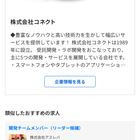
がございます。
休憩時間：12:00～13:00
平均残業時間：残業10時間以内
株式会社コネクト
◆教育制度・資格補助
就業場所の変更範囲
◆豊富なノウハウと高い技術力を生かして幅広いサ
グループワーク研修を実施しており、知識習得だけでなく
＜雇入時＞
ービスを提供しています！ 株式会社コネクトは1989
社員同士のコミュニケーションをはかる機会を用意してい
システム開発関連業務
《年間休日日数125日》
年に設立。 受託開発・ラボ開発をおこなっており、
ます。
＜変更範囲＞
・完全週休2日制（休日は土日祝日）
主に5つの開発・サービスを展開している会社です。
会社の定める事業所
・年間有給休暇10日～40日（下限日数は、入社半年経過
・スマートフォンやタブレットのアプリケーション
後の付与日数となります）
開発 ・業務系オープン・Web開発 ・金融、貿易・流
・有給休暇
受動喫煙防止措置に関する事項
通、メーカー系での制御系開発 ・パッケージソフト
PJにあったマシンを支給いたします。
企業情報を見る
・半日休暇
従業員に対する受動喫煙対策：あり
の開発 ・交換機・基盤インターフェースなどの制御
・夏期休暇
対策内容：敷地内禁煙（喫煙場所あり）
組込系 など、幅広い開発を手がけています。 プロ
・年末年始
ジェクトを直接受注しており、提案から開発、納
・慶弔休暇
品、保守まですべての工程を手がけることが可能で
類似したおすすめの求人
・産前産後休暇
す。 長期・大型案件もあるので、1つの案件に腰を据
・育児休暇
えて取り組むこともできます。 ◆磨きたい技術に注
地下鉄南北線「大通駅」
開発チームメンバー（リーダー候補）
・介護休暇
力可能◎ 社員ひとりひとりのビジョンを見据え、一
株式会社アスレバ
緒にキャリアプランを考えていく社風です。 これま