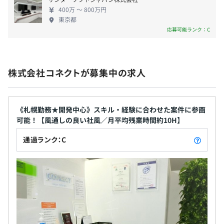
400万 〜 800万円
◆頑張りがしっかりと評価される環境です！
東京都
無期雇用
会社の業績向上の結果である利益は、適正な評価に基づき
応募可能ランク：C
社員への給与や福利厚生として、最大限に還元していま
す。
給与の内訳は、職能手当の割合が高いです。
株式会社コネクトが募集中の求人
3カ月
技術力を高めれば高めるほど、年収にしっかりと繁栄され
※状況に応じて期間の変更になる場合がございます
る仕組みを整えています。
《札幌勤務★開発中心》スキル・経験に合わせた案件に参画
可能！【風通しの良い社風／月平均残業時間約10H】
20代：5名、30代：3名、40代：7名、50代：1名で構成さ
通過ランク：C
れています。