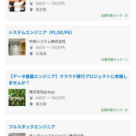
500万 〜 700万円
での開発経験が、最大限に生かされるプロジェクト
◆社内の交流が活発です！
東京都
にアサインしています。 また、スキルチェンジや磨
社員同士はもちろんですが、社員と社長との距離も近いで
応募可能ランク：B
通勤手当（20,000円まで支給）
きたい技術に携われるプロジェクトにもアサイン可
す。
能です。 「今後のビジョン」について、遠慮なくご
困ったことがあればすぐに相談できる環境が整っていま
システムエンジニア（PL/SE/PG）
相談ください。 あなたの挑戦したい気持ちを尊重
す。
中央システム株式会社
し、モチベーション高く働いていただけます。 頑張
残業が増えていれば、社長自ら現場担当者と案件調整をし
360万 〜 700万円
決算賞与あり。
りをしっかり評価し、実力にあった待遇をご用意い
てくれます。
北海道
※前年度実績1〜2カ月分
たします。 ◆風通しがよく安心して働くことができ
質問をすれば的確な回答やアドバイスをいただける環境で
応募可能ランク：C
る環境です！ 組織の中で歯車的な役割の仕事を押し
す。
付けるのではなく、仲間と仕事を楽しむことや個人
【データ基盤エンジニア】クラウド移行プロジェクトに参画し
の個性を尊重し合うこと、風通しのよい環境づくり
【開発環境】
ませんか？
を大切にしています。 親睦会イベントを企画する社
昇給制度あり。
言語：Java、Swift、.Net（ASP・VB・C#）、AWS、
株式会社grasys
内委員会があり、花見、野球観戦、ビアガーデンな
PHP、AndroidJava、Kotlin、C++、C言語、VC++など
400万 〜 700万円
どのイベントを年数回企画したり、チームごとにコ
DB：SQLServer、Oracle、PostgreSQL、MySQLなど
東京都
ミュニケーションの場を用意しています。 スケジュ
OS：Windows、iOS、Android、UNIX（Solaris、
応募可能ランク：B
ールに余裕があるときは有給休暇を奨励しており、
社会保険完備（健康保険・厚生年金加入・雇用保険・労災
Linux）
ワークライフバランスの充実を図っています。
保険）
フルスタックエンジニア
サンダーソフトジャパン株式会社