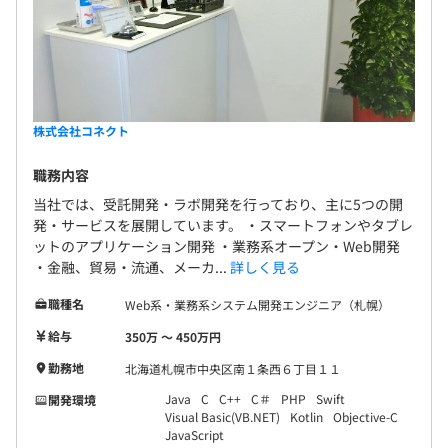
株式会社コネクト
職務内容
当社では、受託開発・ラボ開発を行っており、主に5つの開
発・サービスを展開しています。 ・スマートフォンやタブレ
ットのアプリケーション開発 ・業務系オープン・Web開発
・金融、貿易・流通、メーカ...
詳しく見る
職種名
Web系・業務系システム開発エンジニア（札幌）
給与
350万 〜 450万円
勤務地
北海道札幌市中央区南１条西６丁目１１
Java
C
C++
C＃
PHP
Swift
開発環境
Visual Basic(VB.NET)
Kotlin
Objective-C
JavaScript