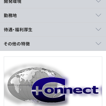
開発環境
勤務地
■海上輸送システム（物流）
待遇・福利厚生
■給配電送システム（電力）
■神社会計・祭殿システム（寺院業務）
■運輸関連システム（鉄道）
その他の特徴
■輸出入管理システム
■営業支援システム
■SNSイベント抽出エンジン開発
（※
想定年収
は年収提示額を保証するものではありません）
■販売促進システム
■輸出入管理システム
■営業支援システム
専門業務型裁量労働制
■SNSイベント抽出エンジン開発
みなし労働時間／日：9時間30分
■販売促進システム
作業時間：9：00～18：00
■予約サイト
休憩時間：60分（12：00～13：00）
■オンラインショップ
※従事する案件や作業現場により、就業時間が異なる場合
など