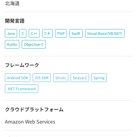
北海道
開発言語
Java
C
C++
C＃
PHP
Swift
Visual Basic(VB.NET)
Kotlin
Objective-C
フレームワーク
Android SDK
iOS SDK
Struts
Seasar2
Spring
.NET Framework
クラウドプラットフォーム
Amazon Web Services