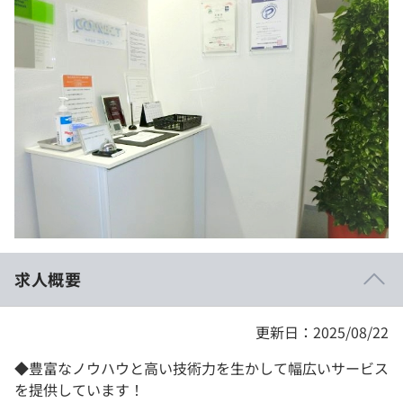
イベント・セミナー
paiza times
再チャレンジ結果一覧
リファレンス
インタビュー
note
就活成功ガイド
プラン
個人向けプラン
法人向けプラン
学校向けプラン
求人概要
契約内容・クーポン
更新日：2025/08/22
◆豊富なノウハウと高い技術力を生かして幅広いサービス
を提供しています！