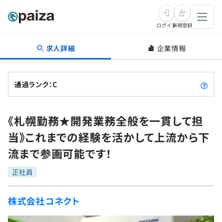
ログイン
新規登録
求人詳細
企業情報
転職・キャリア
未経験転職
求人検索
通過ランク：C
新卒就活
求人検索
インタビュー
《札幌勤務★開発業務全般を一貫して担
学習
求人検索
インタビュー
転職成功ガイド
当》これまでの経験を活かして上流から下
本選考
スキルチェック
講座一覧
流まで参画可能です！
転職成功ガイド
転職エージェント
ゲーム・マンガ
インターン
プログラミング言語
正社員
問題集
メディア
SQL
4択課題
株式会社コネクト
新卒エージェント
paizaとは？
Tech Team Journal
評価結果一覧
ナレッジ