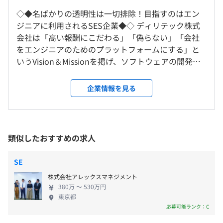
ンにおいても一定のルールを設けています。
す。
◇◆名ばかりの透明性は一切排除！目指すのはエン
リモート案件も多数あります。
ジニアに利用されるSES企業◆◇ ディリテック株式
※転居を伴う転勤は発生しません。
会社は「高い報酬にこだわる」「偽らない」「会社
（※
想定年収
は年収提示額を保証するものではありません）
をエンジニアのためのプラットフォームにする」と
★保有プロジェクト数：500件、取引企業数：300社
いうVision＆Missionを掲げ、ソフトウェアの開発・
就業場所の変更範囲
（2023年2月現在）
運用・保守に必要な技術者を提供するシステムエン
＜雇入時＞
ジニアリングサービスを展開しているSES企業です。
東京本社、クライアント先および自宅
企業情報を見る
■フレックスタイム制
【プロジェクト事例】
Web・アプリ開発・PM・ネットワーク・サーバ系を
＜変更範囲＞
・フレキシブルタイム｜なし
■ゲームアプリ開発（エンタメ系プロジェクト）
中心とした案件に対応しており、これまでもWebシ
会社の定める場所（テレワークをおこなう場所を含む）
・コアタイム｜11：00～16：00
オンラインゲームやエデュテインメントアプリの設計から
ステム開発や銀行系基幹システム開発、ゲームアプ
・標準的な勤務例｜9：00～18：00
開発、テストまで幅広く担当します。
リ開発など、さまざまなプロジェクトに参画してき
※参画するプロジェクトにより異なる場合があります。
類似したおすすめの求人
受動喫煙防止措置に関する事項
た実績があります。 ◇エンジニアファーストの理念
休憩時間：休憩60分 ※昼食時間は業務の都合により各々
屋内原則禁煙（喫煙室あり）
■ECサイトや動画配信などのWebシステム構築
を徹底しています！ エンジニアの希望が最優先！技
の自主性に任せています
SE
PHPやLaravelを使用したバックエンド開発や機能改善に
術者としてSESを長く経験してきた代表が、エンジニ
平均残業時間：平均6.7時間／月（2023年度実績）
携わります。
株式会社アレックスマネジメント
アファーストの体制を徹底し、ひとりひとりの希望
380万 〜 530万円
に沿ったキャリアを築けるようサポートしている点
東京都
■AndroidやiOS向けアプリの新規開発やアップデート
【本社】
が特徴です。プロジェクトには個人単位で配属されま
応募可能ランク：C
KotlinやSwiftを活用し、UX向上のための機能追加もおこ
■東京メトロ千代田線「明治神宮前駅」より徒歩3分
す。開発分野や労働環境、報酬の希望をもとに営業を
【年間休日120日以上】
ないます。
■JR「原宿駅」より徒歩5分