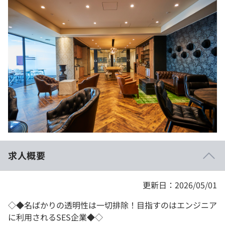
イベント・セミナー
paiza times
再チャレンジ結果一覧
リファレンス
インタビュー
note
就活成功ガイド
プラン
個人向けプラン
法人向けプラン
学校向けプラン
求人概要
契約内容・クーポン
更新日：2026/05/01
◇◆名ばかりの透明性は一切排除！目指すのはエンジニア
に利用されるSES企業◆◇