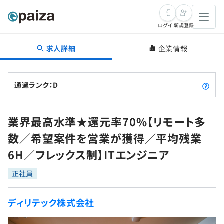
ログイン
新規登録
求人詳細
企業情報
転職・キャリア
未経験転職
求人検索
通過ランク：D
新卒就活
求人検索
インタビュー
業界最高水準★還元率70%【リモート多
学習
求人検索
インタビュー
転職成功ガイド
数／希望案件を営業が獲得／平均残業
本選考
スキルチェック
講座一覧
6H／フレックス制】ITエンジニア
転職成功ガイド
転職エージェント
ゲーム・マンガ
インターン
プログラミング言語
正社員
問題集
メディア
SQL
4択課題
ディリテック株式会社
新卒エージェント
paizaとは？
Tech Team Journal
評価結果一覧
ナレッジ