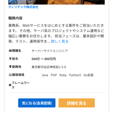
・経験豊富なエンジニアが多数活躍しています。
ディリテック株式会社
・各種経費の削減、業務効率化の徹底などに会社全体で取
り組むことで、エンジニアが最大限の利益を得られる環境
職務内容
を実現しています。
業務系、Webサービスをはじめとする案件をご担当いただき
・休日はしっかりリラックスする・解釈の齟齬がうまれな
ます。 その他、サーバ系のプロジェクトやシステム運用など
いコミュケーションを取るという環境づくりに力を入れて
幅広い業務をお任せします。 担当フェーズは、基本設計や開
発、テスト、運用保守ま...
詳しく見る
います。
職種名
サーバーサイドエンジニア
▼開発環境
給与
504万 〜 800万円
・開発手法：スクラム、ウォーターフォール（案件により
異なる）
勤務地
東京都渋谷区神宮前1-5-8
・言語：C、C#、Dart、GO、Java、JavaScript、
開発環境
Java
PHP
Ruby
Python3
Go言語
Kotlin、Ruby、Perl、PHP、Python、Swiftなど
フレームワー
・データベース：MySQL、OracleDB、SQL Serverなど
ク
・OS：Windows系、ONTAP、OneFS distributed file
system、Red Hat Enterprise Linux、AWS、GCPなど
・タスク管理：Trello
詳細を見る
気になる(会員登録)
・コミュ二ケーション：Google Workspace、Slack、