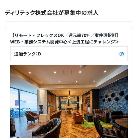
外部教育サービス制度を利用して、実務に近い研修（サー
ます！★☆ 「こういう仕事にチャレンジしたい」
バ、ネットワークの実地作業およびマニュアル作成など）
ディリテック株式会社が募集中の求人
「こんなプロジェクトなら活躍できる」といったエ
を40日（2カ月）受けていただきます。
昇給：随時
ンジニアひとりひとりの希望が実現できる職場です。
ただし、それをかなえるためには、ただ待つのでは
なく、自ら希望を発信し、行動を起こすことが求め
【リモート・フレックスOK／還元率70%／案件選択制】
WEB・業務システム開発中心＜上流工程にチャレンジ＞
られます。 まだ社員の数は多くありませんが、その
相談の上、ご希望のマシンを支給いたします。
社会保険完備（健康保険・厚生年金加入・雇用保険・労災
分、意見が届きやすく、自分のアイデアや行動がダ
通過ランク：D
保険）
イレクトに会社の成長につながる環境です。「やりた
いことを形にし、挑戦できる」エンジニアにとっ
て、ここは無限のチャンスが広がる場所。あなたの
ウォーターフォール、スクラム
一歩が、会社を大きくしていきます！創業期の会社
無期雇用
を一緒に築き上げる醍醐味を感じてみませんか？
3カ月（期間中の給与・待遇等に変更はありません）
▼開発チームの雰囲気