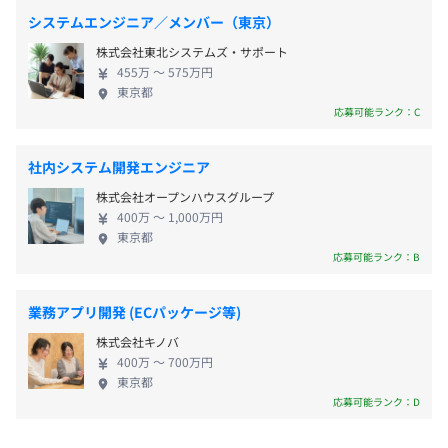
かけて案件を受注するスタイルを採用しています。案
■完全週休2日制（土日）
システムエンジニア／メンバー（東京）
件ありきのアサインではないので、あなたの理想と
■祝日休み
■バス会社向けシステムの改修プロジェクト
株式会社東北システムズ・サポート
する働き方を実現することが可能です。 ◇業界最高
■年末年始休暇
既存機能の改善や新機能の追加開発をおこない、ユーザー
455万 〜 575万円
水準の還元率70%を実現しています！ クライアント
■夏季休暇
東京都
の利便性向上に貢献します。
からの請求単価・報酬をすべて公開し、透明性の高
応募可能ランク：C
■慶弔休暇
い評価制度を整えています。業界最高水準となる売上
■有給休暇
■銀行系の基幹システムの運用監視を担当
の70％をエンジニアに還元し、その実現のために経
安定した稼働を支え、トラブル対応やシステム最適化に関
社内システム開発エンジニア
費削減や小規模運営、業務の効率化に注力していま
与します。
株式会社オープンハウスグループ
す。業界平均40％の還元率と比較しても、高い水準
400万 〜 1,000万円
を維持しており、エンジニアが最大の報酬を得られ
■交通費規定支給（月3万円まで）
東京都
る環境を提供しています。 ◇創業期で活躍してくだ
応募可能ランク：B
■時間外手当（固定残業超過分を追加支給）
さる方を募集しています！ 少人数で密なコミュニケ
■管理役職手当
■通信講座受講制度
ーションを取りながらどんどん成長できる環境です。
■引越し手当（※U・Iターン支援あり）
1万円以上は応相談となりますが、社員が通信講座を受講
業務アプリ開発 (ECパッケージ等)
たとえば、月末の金曜日には「プレミアムフライデ
して社内で参加レポートを共有した際は、会社が費用を負
株式会社キノバ
ー」として15時に業務を終了し、懇親会を開催。
担します。
400万 〜 700万円
「働きやすい環境づくり」をテーマに積極的に意見
就業時間内にも受講が可能です。
東京都
を交わしており、会社づくりにもメンバーの意見を
応募可能ランク：D
賞与：年1回（会社の業績によります）
反映しつつ、よりよい組織をともにつくり上げてい
■各種研修制度
く方針です。 ☆★あなたの声が、会社の未来を創り