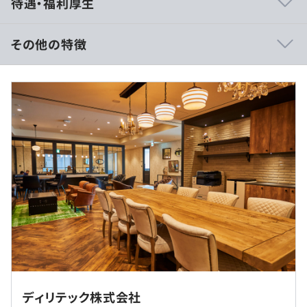
待遇・福利厚生
す！
当社の最大の特徴は、「開発分野」「報酬」「クライアン
トの業種（配属先）」など、各エンジニアの希望をもとに
その他の特徴
営業をかけ、最適な案件を提案する点にあります。
得意分野を極めたい、報酬UPを最優先に考えたい、今は
■入社時の想定年収：378万円～840万円
働きやすさを優先したいなど、それぞれの希望に沿った働
■賃金形態：月給制
き方が可能です。
■賃金の決定方法：当社規定により決定いたします
フリーランスのような自由な案件選択を実現しながらも、
■月給：約31万5000円～70万円（固定残業代含む）
正社員として社会保険や福利厚生を利用できる「いいとこ
・固定残業代：30時間分、約5万9211円～13万1579円
取りの働き方」をかなえられます。
（超過分は別途支給）
※給与額は請求単価により、上記月給の範囲内で変動しま
■エンジニア目線での働きやすさを追求しています！
す。
最大限のパフォーマンスを発揮できる環境を整えるべく、
日報や事務作業といった付帯業務を一切廃止。また社内コ
■社員の年収例
ミュニケーションにはMicrosoft 365を活用し、Teamsや
・年収630万円（月給52万5000円）
Loop（OneNote）を中心に業務を進めています。
・年収336万円（月給28万円）
さらに、勤怠管理・経費精算・給与明細・年末調整といっ
◎U・Iターン歓迎！（支援制度あり）
た業務もマネーフォワード クラウドを活用することでIT
◎前職から年収71.6万円UPの実績あり！
◎転勤なし／都内勤務／フルリモートワーク可
ディリテック株式会社
化を徹底し、煩雑な作業を削減。チャットコミュケーショ
本社または東京都内のクライアント先での勤務となりま