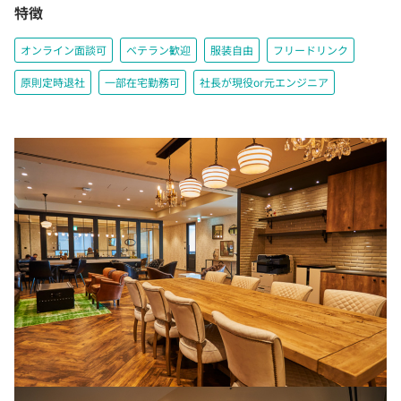
特徴
オンライン面談可
ベテラン歓迎
服装自由
フリードリンク
原則定時退社
一部在宅勤務可
社長が現役or元エンジニア