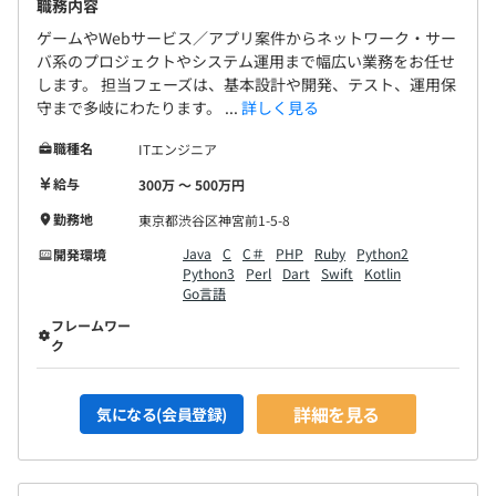
職務内容
ゲームやWebサービス／アプリ案件からネットワーク・サー
バ系のプロジェクトやシステム運用まで幅広い業務をお任せ
します。 担当フェーズは、基本設計や開発、テスト、運用保
守まで多岐にわたります。 ...
詳しく見る
職種名
ITエンジニア
給与
300万 〜 500万円
勤務地
東京都渋谷区神宮前1-5-8
Java
C
C＃
PHP
Ruby
Python2
開発環境
Python3
Perl
Dart
Swift
Kotlin
Go言語
フレームワー
ク
詳細を見る
気になる(会員登録)