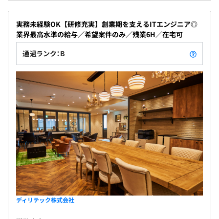
Microsoft OneNote
実務未経験OK【研修充実】創業期を支えるITエンジニア◎
業界最高水準の給与／希望案件のみ／残業6H／在宅可
■「透明性」と「還元率」の高さが自慢の評価制度
通過ランク：B
売上の70％を純粋に報酬として還元し、案件ごとの発注
金額をメンバーに公開している点が特徴です。
エンジニアへの請求がそのまま評価に直結する公平な評価
制度を採用しており、誰もが納得できる仕組みを整えてい
ます。
〈チーム構成〉
10名前後のチーム体制で参画します。
〈参画期間〉
ディリテック株式会社
1年以上の長期の案件が多く、短期の案件は半年以内で
す。