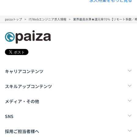
paizaトップ
IT/Webエンジニア求人情報
業界最高水準★還元率70%【リモート多数／希
キャリアコンテンツ
転職・キャリア
未経験転職
新卒就活
スキルアップコンテンツ
学習
スキルチェック
マンガ・ゲーム
メディア・その他
Tech Team Journal
paiza times
note
SNS
X
Facebook
採用ご担当者様へ