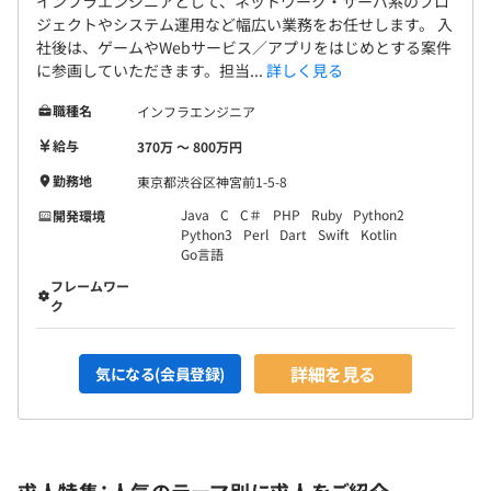
インフラエンジニアとして、ネットワーク・サーバ系のプロ
ジェクトやシステム運用など幅広い業務をお任せします。 入
社後は、ゲームやWebサービス／アプリをはじめとする案件
に参画していただきます。担当...
詳しく見る
職種名
インフラエンジニア
給与
370万 〜 800万円
勤務地
東京都渋谷区神宮前1-5-8
Java
C
C＃
PHP
Ruby
Python2
開発環境
Python3
Perl
Dart
Swift
Kotlin
Go言語
フレームワー
ク
詳細を見る
気になる(会員登録)
求人特集：人気のテーマ別に求人をご紹介