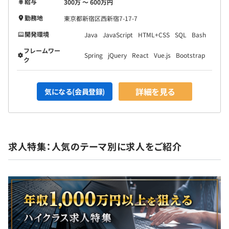
給与
300万 〜 600万円
勤務地
東京都新宿区西新宿7-17-7
開発環境
Java
JavaScript
HTML+CSS
SQL
Bash
フレームワー
Spring
jQuery
React
Vue.js
Bootstrap
ク
詳細を見る
気になる(会員登録)
求人特集：人気のテーマ別に求人をご紹介