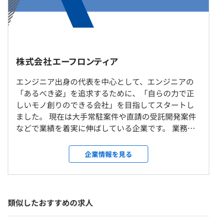
OpenIDConnectなど）を利用したシステム実装の技術検
証をおこなっています。
本社：9：00～18：00 （実働8時間）
社内もしくはお客様先での勤務となります。常駐先は東京
※その他、取引先に準じる
都内です。多くの社員がリモート勤務も実施しています。
株式会社エーフロンティア
休憩時間：60分（※昼食時間は業務の都合により各々の
①客先案件
自主性に任せています）
◆大手証券会社向け 次期CRM導入支援
エンジニア出身の代表を中心として、エンジニアの
就業場所の変更範囲
平均残業時間：平均20時間／月程度
顧客管理システムの再構築、スマートデバイス対応や各種
「あるべき姿」を追求するために、「自らの力で正
＜雇入時＞
クラウドサービス利用
しいモノ創りのできる会社」を目指してスタートし
東京本社、および自宅
・フェーズ：要件定義～リリース対応（セキュリティ部分
ました。 現在は大手常駐案件や直請の受託開発案件
＜変更範囲＞
に注力）
などで業績を着実に伸ばしている企業です。 業務系
会社の定める場所（テレワークを行う場所を含む）
・使用技術：OAuth 2.0、SSO（SAML2.0、Kerberos認
Webアプリケーションを中心に、金融・証券・クレ
/
証、統合Windows認証）
ジットカード・保険・航空・メーカーなど、社会イ
企業情報を見る
・年間休日120日以上
受動喫煙防止措置に関する事項
ンフラを支える幅広い業界の案件を取り扱っていま
・完全週休2日制（土日）
従業員に対する受動喫煙対策：あり
◆大手航空会社向け メール配信システム構築
す。 さまざまな業界の上流工程から携わっていただ
・祝日・年末年始
対策内容：敷地内禁煙
航空会社国際線のメール配信およびエントリ振分システム
くので、マネジメントスキルや設計・開発のスキ
・年次有給休暇（年間20日※年度途中入社の場合、初年
の新規構築
ル、交渉スキルを磨いていただけます。 ・エンジニ
類似したおすすめの求人
度は入社月により異なります）
・フェーズ：要件定義～リリース対応～保守運用
アとして何かを極めたい！ ・さまざまな分野や技術
・夏季休暇
・使用技術：Java、Oracle、Webサービス、ETL