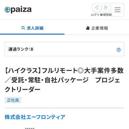
ログイン
新規登録
求人詳細
企業情報
転職・キャリア
未経験転職
求人検索
通過ランク：B
新卒就活
求人検索
インタビュー
【ハイクラス】フルリモート◎大手案件多数
学習
求人検索
インタビュー
転職成功ガイド
／受託・常駐・自社パッケージ プロジェ
本選考
スキルチェック
講座一覧
クトリーダー
転職成功ガイド
転職エージェント
ゲーム・マンガ
インターン
プログラミング言語
正社員
問題集
メディア
SQL
4択課題
株式会社エーフロンティア
新卒エージェント
paizaとは？
Tech Team Journal
評価結果一覧
ナレッジ