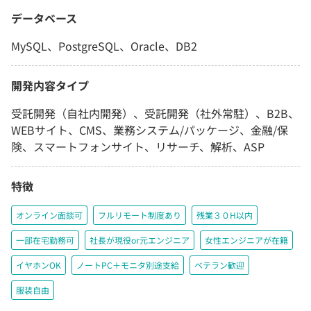
データベース
MySQL、PostgreSQL、Oracle、DB2
開発内容タイプ
受託開発（自社内開発）、受託開発（社外常駐）、B2B、
WEBサイト、CMS、業務システム/パッケージ、金融/保
険、スマートフォンサイト、リサーチ、解析、ASP
特徴
オンライン面談可
フルリモート制度あり
残業３０H以内
一部在宅勤務可
社長が現役or元エンジニア
女性エンジニアが在籍
イヤホンOK
ノートPC＋モニタ別途支給
ベテラン歓迎
服装自由