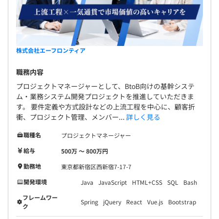
株式会社エーフロンティア
職務内容
プロジェクトマネージャーとして、BtoB向けの基幹システ
ム・業務システム開発プロジェクトを推進していただきま
SES事業は着任先プロジェクトによって環境は異なります
す。 要件定義や方式設計などの上流工程を中心に、顧客折
が、どの案件でもチームの雰囲気は良く、数年継続してい
衝、プロジェクト管理、メンバー...
詳しく見る
る案件が多数あります。
受託案件の場合は、開発効率およびセキュリティを重視
職種名
プロジェクトマネージャー
し、SpringSecurityを活用する方針に絞っています。
給与
500万 〜 800万円
オンライン会議ツールやSlackなどを多用し、リモートで
勤務地
東京都新宿区西新宿7-17-7
の開発を行っています。
開発環境
Java
JavaScript
HTML+CSS
SQL
Bash
フレームワー
Spring
jQuery
React
Vue.js
Bootstrap
ク
半期ごとに個別目標を設定頂き、期末に個別目標と人事考