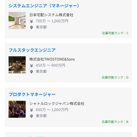
に挑戦してみたい！ ・社会インフラを支える技術に
・特別休暇（慶弔、教育訓練など）
システムエンジニア（マネージャー）
「新宿」駅 徒歩10分
触れてみたい！ ・今後さらに注力されるセキュリテ
②自社サービス
「新宿三丁目」駅 徒歩13分
日本宅配システム株式會社
ィ部分など、唯一無二の技術力を習得したい！ そう
◆Multi Message Manager
700万 〜 1,000万円
いった、エンジニアであれば誰しも望む考えを、当
東京都
メッセージ作成後、メール/SMS/SNSなどの指定の形式で
社では実現できます。 現在安定して業容を拡大し、
応募可能ランク：C
・残業手当（法定基準以上）
優先度に従い高速に送信するオンプレミス/クラウド両対
新規事業にも挑戦しているため、「一作業員」では
・専門職手当
応の製品。
なく「主軸」としてご活躍いただけます。 案件あり
・住宅手当
企業様が持つ全てのメッセージ送信業務を秒間3000件で
フルスタックエンジニア
きの配属はおこないません！ あなたの「やりたいこ
・資格取得支援手当（受験料補助、教材費用補助）
リアルタイムに送信し、緊急メッセージやメールマガジ
株式会社TWOSTONE&Sons
と」「挑戦したいこと」を優先し、最適なプロジェ
・資格手当
ン、業務メッセージなど優先度の高い順番に分け、即時に
450万 〜 900万円
クトをお任せします。 さらに、2024年9月より当社
└ネットワークスペシャリスト：2万円／2年
東京都
届けることが可能。
代表が国のデジタル戦略を推進する「デジタル庁」
応募可能ランク：D
└データベーススペシャリスト：3万円／2年
に入庁し、政策形成にも携わっています。 弊社の技
└情報処理安全確保支援士：2万円／2年
③受託案件
術力・知見・社会的信頼性が公的機関にも認められ
└基本情報技術者：5000円／2年 等…
◆大手証券会社向け 届出サイト
プロダクトマネージャー
た証でもあります。 社員一人ひとりが誇りをもって
・通勤手当（実費支給）
証券顧客から届出を行うレスポンシブなWebサイトの開
シャトルロックジャパン株式会社
安心して長く働ける環境を整えています。 安定した
・役職手当
発。設計書の無い現行システムモジュール（WAR）を解
600万 〜 1,000万円
基盤があり、挑戦できる環境の整っている当社で、あ
・技術レポート手当
析するリバースエンジニアリングのシステム開発
東京都
なたの力を発揮してください！ 【事業内容】 ■プロ
応募可能ランク：B
・ゲーム手当
・使用技術：Java、React、JavaMail
ジェクトマネジメントサポート プロジェクト管理サ
等…
ポート／PMO／品質管理サポート／進捗管理サポー