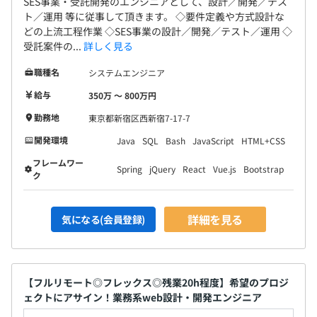
SES事業・受託開発のエンジニアとして、設計／開発／テス
ト／運用 等に従事して頂きます。 ◇要件定義や方式設計な
どの上流工程作業 ◇SES事業の設計／開発／テスト／運用 ◇
受託案件の...
詳しく見る
職種名
システムエンジニア
給与
350万 〜 800万円
勤務地
東京都新宿区西新宿7-17-7
開発環境
Java
SQL
Bash
JavaScript
HTML+CSS
フレームワー
Spring
jQuery
React
Vue.js
Bootstrap
ク
詳細を見る
気になる(会員登録)
【フルリモート◎フレックス◎残業20h程度】希望のプロジ
ェクトにアサイン！業務系web設計・開発エンジニア