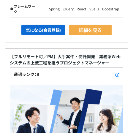
フレームワー
Spring
jQuery
React
Vue.js
Bootstrap
ク
プロジェクトごとに選択、オブジェクト指向、ウォーター
フォール、アジャイル、チケット駆動開発、プロトタイピ
詳細を見る
気になる(会員登録)
ング
【フルリモート可／PM】大手案件・受託開発｜業務系Web
システムの上流工程を担うプロジェクトマネージャー
通過ランク：B
Docker、Amazon ECS、Zabbix
BigQuery、Elasticsearch、Apache Hadoop、Apache
Spark、Apache Storm、Apache Flink