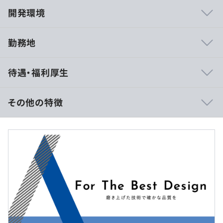
開発環境
勤務地
技術力のあるエンジニアを育て、各人のスキルで組織力を
待遇・福利厚生
上げることに重きを置いています。
◆社内用の開発環境として仮想サーバ・AWSがあります。
◆スキルに自信の無い方にも個別の研修や着任前後のフォ
その他の特徴
ローをしっかり行います。
◆専門書籍も設計技法、管理手法、高級開発言語書から最
■賃金形態：月給
新技術書まで多数揃えています。
■賃金の決定方法：当社規定により決定
◆資格手当や研修の受講、書籍購入など、スキル習得への
■基本給：約57万～72万円
支援を行っています。
■残業代：別途支給
◆最新の技術的スキルに焦点を当て、社内での技術検証や
パッケージ開発をおこなっています。
◆社長自らの知識・経験をライトニングトークとして月1
回の技術共有をおこなっています。
◆AWSや認証プロトコル（OAuth、SAML、
（※
想定年収
は年収提示額を保証するものではありません）