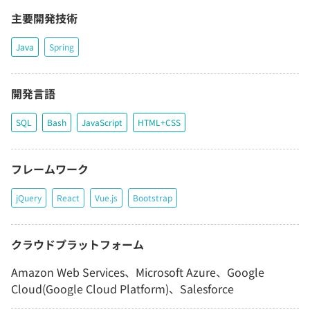
主要開発技術
Java
Spring
開発言語
SQL
Bash
JavaScript
HTML+CSS
フレームワーク
jQuery
React
Vue.js
Bootstrap
クラウドプラットフォーム
Amazon Web Services、Microsoft Azure、Google
Cloud(Google Cloud Platform)、Salesforce