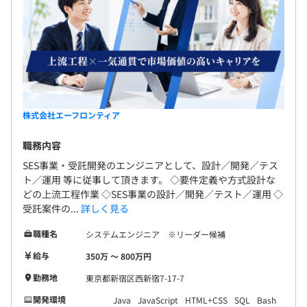
・要件に沿ったシステムを開発（DB登録/更新/参照/削
除）
・開発環境の整備（Oracle、Tomcat、Eclipse（関連プラ
グイン含））
3カ月(試験控除あり、残業代は出るが残業指示なしのため
・課題/TODO管理
自己啓発扱い)
・設計書作成/レビュー実施
・コーディング/レビュー実施
株式会社エーフロンティア
・単体・結合・総合テスト/レビュー実施
・ソースコード管理（Git/GitHub）
職務内容
・サーバーデプロイ
SES事業・受託開発のエンジニアとして、設計／開発／テス
ト／運用 等に従事して頂きます。 ◇要件定義や方式設計な
●スキルアップのための研修制度（会社負担）
どの上流工程作業 ◇SES事業の設計／開発／テスト／運用 ◇
方法：e-Learning、Udemy等
受託案件の...
詳しく見る
内容：技術研修、マネジメント、ヒューマンスキル等
職種名
システムエンジニア ※リーダー候補
給与
350万 〜 800万円
勤務地
東京都新宿区西新宿7-17-7
業務に必要なスペックのものを支給
開発環境
Java
JavaScript
HTML+CSS
SQL
Bash