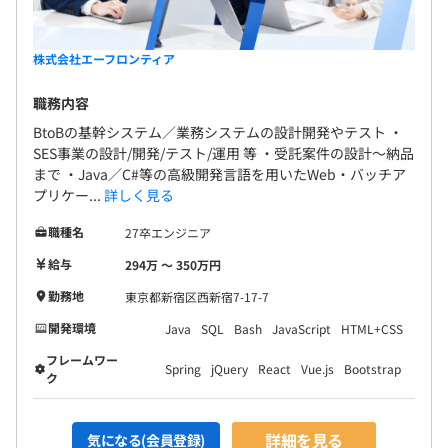
株式会社エーフロンティア
職務内容
BtoBの基幹システム／業務システムの設計開発やテスト ・
SES事業の設計/開発/テスト/運用 等 ・受託案件の設計～納品
まで ・Java／C#等の高級開発言語を用いたWeb・バッチア
プリケー...
詳しく見る
職種名
27卒エンジニア
給与
294万 〜 350万円
勤務地
東京都新宿区西新宿7-17-7
開発環境
Java
SQL
Bash
JavaScript
HTML+CSS
フレームワー
Spring
jQuery
React
Vue.js
Bootstrap
ク
詳細を見る
気になる(会員登録)