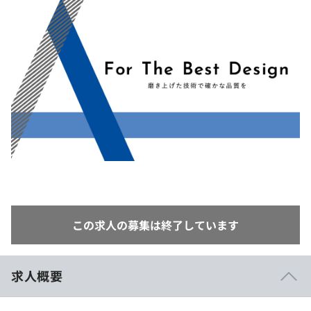
イベント・セミナー
paiza times
再チャレンジ結果一覧
リファレンス
インタビュー
note
就活成功ガイド
プラン
個人向けプラン
法人向けプラン
学校向けプラン
契約内容・クーポン
この求人の募集は終了しています
求人概要