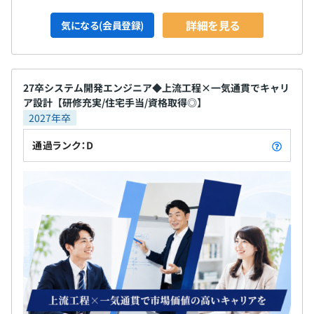
課８項目の実績をもとに10段階で評価を行います。
詳細を見る
気になる(会員登録)
目標設定は、面談を実施し決定をしているため、本人のス
キルとに合わせた目標設定を行います。
評価については、本人のコメントも考慮した上で、1次評
価者と最終評価者の複数人で評価を行うことにより、より
27卒システム開発エンジニア◆上流工程×一気通貫でキャリ
客観的で正当な評価制度にしています。
ア設計【研修充実/住宅手当/資格取得◎】
※社員の等級ごとに評価ウェイトが変わります。
2027年卒
通過ランク：D
全社：19名
2名～5名チームで取り組んでいただくことが多いです。
マネジメント業務やコンサルテーション業務の場合は1名
での参画の可能性もありますが、必ずバックからのフォロ
ーを致します。