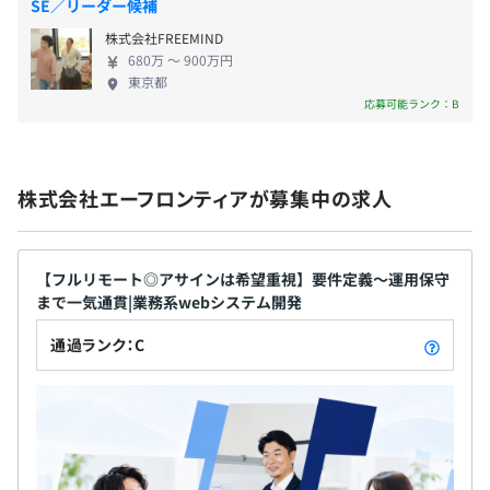
◆大学向け 研究用WEBサイト
SE／リーダー候補
ト ■上流工程設計サポート 要件定義／ビジネス分析
オンライン上からアップロードされる研究データの読込み
株式会社FREEMIND
／基本設計／外部設計／移行計画・設計／運用設計
システムの開発、サーバ導入・環境構築
680万 〜 900万円
■方式設計サポート アーキテクチャ設計／技術検証
・使用技術：jQuery、Java、JSP、Tomcat、Apache、
・賞与：年2回
東京都
／アプリケーションチューニング／ジョブ設計 ■セ
応募可能ランク：B
mod_security、mod_dosdetector
・決算賞与（業績に応じて）
キュリティコンサルティングサービス セキュリティ
設計／セキュリティレビュー対応／認証認可フロー
※HPにて実績公開中です。
整理／脆弱性診断対応 ■Webシステム設計開発 イン
株式会社エーフロンティアが募集中の求人
ターネットサイト開発／Webシステム開発／バッチ
昇給：年1回（7月）
アプリケーション開発 ■インフラ導入設定チューニ
ングサポート WebAPサーバ／DBサーバ／メールサ
●未経験の方の入社後研修：約2ヵ月
ーバの導入設定・チューニング ■AWS（Amazon
【フルリモート◎アサインは希望重視】要件定義～運用保守
入社→テキスト学習→社内システムの開発演習→現場案
まで一気通貫|業務系webシステム開発
Web Services）導入サポート AWS環境構築 ■パッケ
件にてOJT研修
関東ITソフトウェア健康保険組合
ージ販売 パッケージ販売／導入サポート
通過ランク：C
社会保険完備（健康保険・厚生年金加入・雇用保険・労災
★カリキュラム例
保険）
1.テキストによる技術知識の学習
Java基礎、DB基礎（SQL）、サーバサイド基礎、ビジ
ネスマナー研修、Office基礎
2.開発演習（Java）
無期雇用