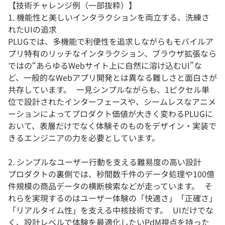
【技術チャレンジ例（一部抜粋）】
1. 機能性と美しいインタラクションを両立する、洗練さ
れたUIの追求
PLUGでは、多機能で利便性を追求しながらもモバイルア
プリ特有のリッチなインタラクション、ブラウザ拡張なら
ではの“あらゆるWebサイト上に自然に溶け込むUI”な
ど、一般的なWebアプリ開発とは異なる難しさと面白さが
共存しています。 一見シンプルながらも、1ピクセル単
位で設計されたインターフェースや、シームレスなアニメ
ーションによってプロダクト価値が大きく変わるPLUGに
おいて、表層だけでなく体験そのものをデザイン・実装で
きるエンジニアの力を必要としています。
2. シンプルなユーザー行動を支える難易度の高い設計
プロダクトの裏側では、秒間数千件のデータ処理や100億
件規模の商品データの横断検索などが走っています。 そ
れらを実現するのはユーザー体験の「快適さ」「正確さ」
「リアルタイム性」を支える中核技術です。 UIだけでな
く、設計レベルで体験を最適化したいPdM視点を持った