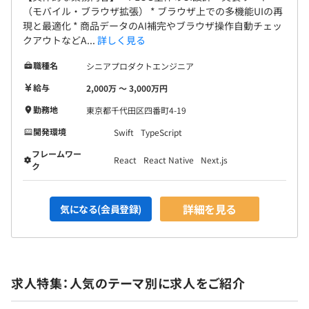
（モバイル・ブラウザ拡張） * ブラウザ上での多機能UIの再
現と最適化 * 商品データのAI補完やブラウザ操作自動チェッ
クアウトなどA...
詳しく見る
職種名
シニアプロダクトエンジニア
給与
2,000万 〜 3,000万円
勤務地
東京都千代田区四番町4-19
開発環境
Swift
TypeScript
フレームワー
React
React Native
Next.js
ク
詳細を見る
気になる(会員登録)
求人特集：人気のテーマ別に求人をご紹介