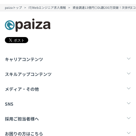
paizaトップ
IT/Webエンジニア求人情報
資金調達13億円◎DL数200万突破！次世代
キャリアコンテンツ
転職・キャリア
未経験転職
新卒就活
スキルアップコンテンツ
学習
スキルチェック
マンガ・ゲーム
メディア・その他
Tech Team Journal
paiza times
note
SNS
X
Facebook
採用ご担当者様へ
採用・教育をお考えの企業様へ
中途求人掲載はこちら
お困りの方はこちら