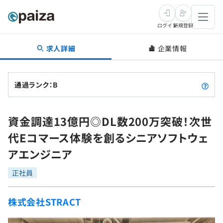
ログイン
新規登録
求人詳細
企業情報
転職・キャリア
未経験転職
求人検索
通過ランク：B
新卒就活
求人検索
インタビュー
資金調達13億円◎DL数200万突破！次世
学習
求人検索
インタビュー
転職成功ガイド
代Eコマース体験を創るシニアソフトウェ
本選考
スキルチェック
講座一覧
アエンジニア
転職成功ガイド
転職エージェント
ゲーム・マンガ
インターン
プログラミング言語
正社員
問題集
メディア
SQL
4択課題
株式会社STRACT
新卒エージェント
paizaとは？
Tech Team Journal
評価結果一覧
ナレッジ