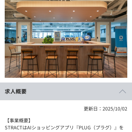
イベント・セミナー
paiza times
再チャレンジ結果一覧
リファレンス
インタビュー
note
就活成功ガイド
プラン
個人向けプラン
法人向けプラン
学校向けプラン
求人概要
契約内容・クーポン
更新日：2025/10/02
【事業概要】
STRACTはAIショッピングアプリ『PLUG（プラグ）』を