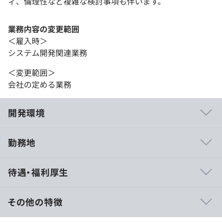
ィ、倫理性など複雑な検討事項も伴います。
業務内容の変更範囲
＜雇入時＞
システム開発関連業務
＜変更範囲＞
会社の定める業務
開発環境
勤務地
■大きな裁量で働ける小規模チーム
待遇・福利厚生
「プロセスよりも人を重視する」という文化のもと、個々
のエンジニアがプロダクトの価値を高め、熱意を持って開
発に取り組む環境が整っています。現在は「Scrap &
その他の特徴
Build」のアプローチを採用し、試行錯誤を重ねながら、
新たなユーザー体験の設計に取り組んでいます。