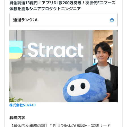
面的にTypeScriptを用いています。
資金調達13億円／アプリDL数200万突破！次世代Eコマース
monorepoで基本的にすべてのpackageを一つのリポジト
体験を創るシニアプロダクトエンジニア
リで管理しており、コードの共通化ができております。
通過ランク：A
■テクノロジースタック
iOSアプリは、Web Componentで記述されているので、
基本的にはReactを書いているのと感覚は同じです。他
は、Next.js + Tailwind CSS + Vercelの組み合わせがメイ
ンとなっています。
株式会社STRACT
職務内容
【具体的な業務内容】 * PLUG全体のUI設計・実装リード