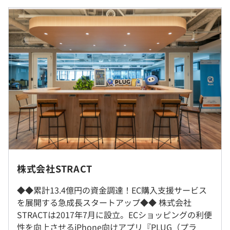
（※
想定年収
は年収提示額を保証するものではありません）
■技術的な困難が高く圧倒的に成長できる
ECサイトごとの異なる仕様に対応しながら、最適なUXを
実現するための工夫が求められるだけでなく、ASP（アフ
フレックスタイム制度（コアタイム11時〜15時）
ィリエイト・サービス・プロバイダー）との連携が必要と
休憩時間：休憩60分 ※昼食時間は業務の都合により各々
なります。また、AIを活用したパーソナライズ機能の最適
の自主性に任せています
化や、1,000万ダウンロード規模を見据えたスケーラブル
平均残業時間：25時間
なインフラ設計など、複数の領域にまたがる技術的な課題
に取り組むことができます。
■自社プロダクトのグロースに貢献できる
・完全週休2日制（土日祝）
成長途上のプロダクトを自ら手で形づくりながら、新たな
原則オフィス勤務（天候や個別の事情のリモートワークの
・夏季休暇
技術領域に挑戦する貴重な機会を得られます。プロダクト
相談可）
株式会社STRACT
・年末年始休暇
の拡大に​​伴う技術的な課題を解決し、次世代のEC体験を
・有給休暇
生み出すことができるため、エンジニアとしての醍醐味を
◆◆累計13.4億円の資金調達！EC購入支援サービス
就業場所の変更範囲
・慶弔休暇
味わえる環境です。
を展開する急成長スタートアップ◆◆ 株式会社
＜雇入時＞
STRACTは2017年7月に設立。ECショッピングの利便
東京本社、および自宅
性を向上させるiPhone向けアプリ『PLUG（プラ
＜変更範囲＞