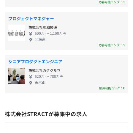
あります。 わたしたちとともにオンラインショッピ
応募可能ランク：B
ングアシストツールをさらに進化させていく、新た
な仲間を募集しています！
プロジェクトマネジャー
3カ月（条件などの変更はありません）
株式会社調和技研
600万 〜 1,100万円
北海道
応募可能ランク：D
AWS CloudFormation
シニアプロダクトエンジニア
株式会社カタグルマ
BigQuery、Elasticsearch
620万 〜 780万円
東京都
応募可能ランク：F
【開発環境】
■TypeScriptの全面採用
株式会社STRACTが募集中の求人
当社は、主要言語としてTypeScriptを全面採用しており、
フロントエンド・バックエンド・インフラ定義において全