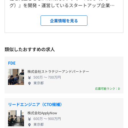
グ）』を開発・運営しているスタートアップ企業で
会社の定める場所（テレワークをおこなう場所を含む）
通勤交通費支給（※上限3万円）
■『PLUG』：時間とお金をかしこく節約！入れておくだ
す。 『PLUG』は、Appleのブラウザー「Safari」と
けでオトクになるアプリ
連携することで、ユーザーがECサイトを訪れた際
企業情報を見る
受動喫煙防止措置に関する事項
https://lp.plugapp.jp/
に、他のサイトも含めた最安値を提示する機能を備
屋内禁煙／屋内原則禁煙（喫煙室あり）
ECサイトのクーポンやキャッシュバック、最安値情報を
えています。さらに、キャッシュバックやクーポン情
ストックオプション制度
自動で発見するiPhone Safari向けのブラウザ拡張機能で
報の提供もおこなっており、よりお得な買い物をサ
す。
ポートします。 現在、提携するECサイトは1,100以
類似したおすすめの求人
上、アプリのダウンロード数は150万を超えるなど、
・「市ヶ谷」駅 徒歩4分
多くのユーザーに利用されており、EC市場における
FDE
・都営新宿線・東京メトロ有楽町線・南北線「市ヶ谷」駅
年1回
影響力を拡大しています。 今後は後払い決済や商品
3番出口 徒歩4分
■学び費用支援制度
株式会社ストラテジーアンドパートナー
の保険加入手続きなどの機能も検討中です。その他
・東京メトロ有楽町線「麹町」駅 6番出口 徒歩3分
メンバーの自己成長を支援するため、業務関連の書籍や合
500万 〜 700万円
ECサイトで買い物をする際に、気になった商品を消
東京都
・JR中央線・総武線「四ツ谷」駅 麹町口 徒歩8分
宿費用を会社が一部または全額負担します。
費者がキープしておける機能など、さまざまなアイ
応募可能ランク：D
社会保険完備（健康保険・厚生年金加入・雇用保険・労災
デアを実装していきたいと考えております。
保険）
『PLUG』の開発は、《ASP連携 × 拡張機能 × パー
リードエンジニア（CTO候補）
ソナライズ × プラットフォーム × 新しいユーザー
相談の上、ご希望のマシンを支給いたします。
株式会社ApplyNow
体験》という複数の要素が掛け合わさることで、他
※一定の費用制限あり
600万 〜 900万円
社では経験できない領域に挑戦できるという魅力が
東京都
無期雇用