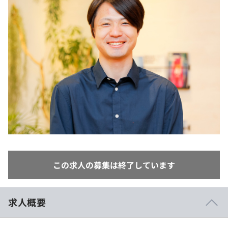
イベント・セミナー
paiza times
再チャレンジ結果一覧
リファレンス
インタビュー
note
就活成功ガイド
プラン
個人向けプラン
法人向けプラン
学校向けプラン
契約内容・クーポン
この求人の募集は終了しています
求人概要