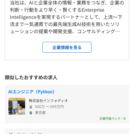
コミュニケーションの取りやすい環境で
当社は、AIと企業全体の情報・業務をつなぎ、企業の
柔軟な働き方を両立できる点が特徴です！
判断・行動をより早く・賢くするEnterprise
■ 事例②
※一部例外プロジェクトあり
Intelligenceを実現するパートナーとして、上流〜下
【企業名】株式会社Mizkan
※転勤はありません
流まで一気通貫での最先端生成AI技術を用いたソリ
9：00～18：00（実働8時間）
【案件概要】全社DX推進、業務アプリ作成、AI技術調
ューションの提案や開発支援、コンサルティングな
休憩時間：休憩60分 ※昼食時間は業務の都合により各々
査、基盤構築〜ダッシュボード作成
■常駐比率
どを行っています。 私たちは個々が秘めるコウキシ
の自主性に任せています
【担当工程】設計、開発、テスト、性能評価
常駐 1：非常駐9
ンの持つ力が世界を変えていくと信じ、 ・独自の研
企業情報を見る
平均残業時間：月15時間未満
【期間】長期
※常駐：クライアント先、在宅のハイブリッド
修制度など、未経験でもエンジニアとして成長でき
【開発環境、言語】Github, DataBricks, Python(pandas,
※非常駐：本社、在宅のハイブリッド
る環境を創造 ・AI、データ活用によるクライアント
PySpark, streamlit, AOAI）
の課題解決や価値の創造 を行い、様々な日本企業の
【参画人数】6名（PM1名・メンバー5名）
DX化へ貢献しています。 【AIコンサルティングと
就業場所の変更範囲
類似したおすすめの求人
＜年間休日120日以上＞
は？】 課題に合わせた提案型の受託開発だからこ
＜雇入時＞
・完全週休二日制（土日）
そ、確かなビジネスインパクトを実現。 上流から
東京本社／サテライトオフィス（本社近く）
・祝日
AIエンジニア（Python）
一気通貫で、大手企業を中心としたAI活用をサポート
／都内の各プロジェクト先／自宅のいずれか
・夏季・年末休暇
「教え合い」「自走」をカルチャーとした成長を支援する
株式会社インフォディオ
しています。 <事例> ◻︎伊藤忠商事株式会社様 ∟生
＜変更範囲＞
・忌引休暇
環境を整備。
500万 〜 999万円
成AI活用推進プロジェクト(会議音声の議事録自動生
会社の定める場所（テレワークをおこなう場所を含む）
・有給休暇（10～20日 ☆取得率80％！）
東京都
未経験からでもビジネスインパクトをもたらす優秀な人材
成) ◻︎T&Dフィナンシャル生命保険株式会社様 ∟生
応募可能ランク：B
・産前・産後休暇（☆取得率100％）
に育つよう、
成AIによる業務効率化プロジェクト(チャットボット
・育児休暇（☆取得率100％）
受動喫煙防止措置に関する事項
成長や自己実現をサポートする研修・学習サポート制度を
導入) ◻︎株式会社Mizkan様 ∟社内生成AIアプリ開発