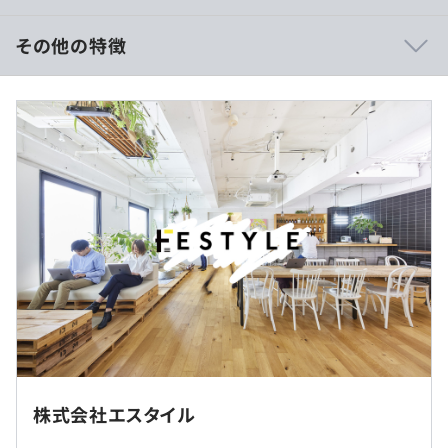
技術力はもちろんですが、何よりベンチャーならではのス
ピード感のある開発です！
その他の特徴
最先端技術を取り扱うからこそ、先端技術をいち早くソリ
ューションに組み込む体制と
■想定年収：1,100万円〜1,600万円
チームワークの良さが弊社のエンジニアチームの魅力で
■賃金形態：年俸制(12分割）
す。
月給：86.2万円〜125万円
※経験・能力等を考慮の上、当社規定により決定いたしま
す。
〈内訳〉
■基本給：65.6万円～95.2万円
(※一部実績)
■固定残業代40時間分（月20万5,239円～29万7,620円）
■ 事例①
を含みます。
【企業名】伊藤忠商事株式会社
※固定残業代は、残業の有無に関わらず毎月支給し、
【案件概要】生成AIを活用した社内サービス群の新規開
超過分は別途支給いたします。
発・維持開発、新技術研究
【担当工程】設計、開発、テスト、性能評価
【期間】長期
■リモート勤務可
【開発環境、言語】Python, Azure Functions,
「出社・選択（出社・在宅）」を交互に行う仕組みを採用
株式会社エスタイル
CosmosDB, Azure OpenAI
しています。
【参画人数】12名（PM2名・PMO2名・メンバー8名）
（※
想定年収
は年収提示額を保証するものではありません）