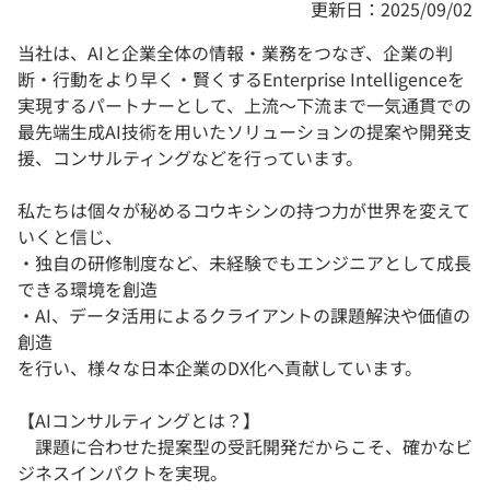
更新日：2025/09/02
当社は、AIと企業全体の情報・業務をつなぎ、企業の判
断・行動をより早く・賢くするEnterprise Intelligenceを
実現するパートナーとして、上流〜下流まで一気通貫での
最先端生成AI技術を用いたソリューションの提案や開発支
援、コンサルティングなどを行っています。
私たちは個々が秘めるコウキシンの持つ力が世界を変えて
いくと信じ、
・独自の研修制度など、未経験でもエンジニアとして成長
できる環境を創造
・AI、データ活用によるクライアントの課題解決や価値の
創造
を行い、様々な日本企業のDX化へ貢献しています。
【AIコンサルティングとは？】
課題に合わせた提案型の受託開発だからこそ、確かなビ
ジネスインパクトを実現。