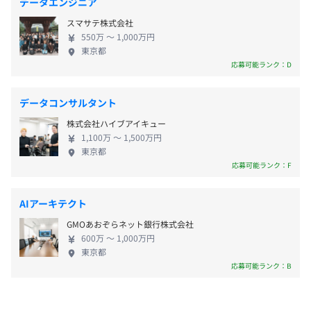
・介護休暇
・従業員に対する受動喫煙対策：あり
データエンジニア
整えています。
の推進プロジェクト 【こんな方におすすめ】 ◎教育
・子の看護休暇
対策内容：屋内原則禁煙（喫煙スペースあり）
スマサテ株式会社
制度が整っている環境で、AI領域へ挑戦したい方 ◎
・結婚休暇（☆取得実績あり）
＜研修制度＞
550万 〜 1,000万円
エンジニアとして、更なるスキル・キャリアアップ
・配偶者の出産休暇
東京都
■入社後オリジナル基礎研修【ESTYLE U Junior 】
を目指したい方 ◎最新技術に興味を持ち、現場で学
応募可能ランク：D
・ワクチン接種休暇
■ワンランク上のオリジナル研修【ESTYLE U】
び続けたい方 ◎柔軟な働き方やフラットな社風のも
・生理休暇（☆取得実績あり）
【本社】
と、チームで成果を出すことに喜びを感じる方 AI・
・母性健康管理のための休暇
・JR「原宿駅」より徒歩5分
＜学習サポート＞
データコンサルタント
DXでビジネスインパクトを生み出しながら、共にAI
・東京メトロ「明治神宮前駅」より徒歩6分
■コウキシン50（資格受験費補助）
株式会社ハイブアイキュー
領域でのキャリアを切り拓きませんか？
■マガサポ（書籍購入費補助）
1,100万 〜 1,500万円
東京都
応募可能ランク：F
【福利厚生】
＜その他＞
■交通費支給（上限あり）
■E-活！(部活・イベント制度。社内勉強会など)
■インフルエンザ予防接種支援
AIアーキテクト
■定期健康診断
GMOあおぞらネット銀行株式会社
■産前産後休業 ※取得実績あり
600万 〜 1,000万円
■育児休業 ※取得実績あり
東京都
・MacBook Pro
応募可能ランク：B
■男性の育児休業 ※取得実績あり
・その他プロジェクトに必要なマシンはクライアントより
■社内懇親会/各種勉強会
支給
■部活/イベント制度