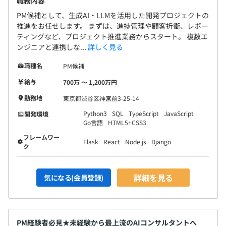
職務内容
PM候補として、生成AI・LLMを活用した開発プロジェクトの
推進をお任せします。 まずは、進捗管理や顧客折衝、レポー
1プロジェクトあたり、約2〜5名のチームで担当します。
ティングなど、プロジェクト推進業務からスタート。 複数エ
ンジニアと連携しな...
詳しく見る
プロジェクトの単位期間はおよそ6~12ヶ月。
少人数で裁量高く働いています。
職種名
PM候補
給与
700万 〜 1,200万円
勤務地
東京都渋谷区神宮前3-25-14
Python3
SQL
TypeScript
JavaScript
開発環境
Go言語
HTML5+CSS3
フレームワー
Flask
React
Node.js
Django
ク
詳細を見る
気になる(会員登録)
PM経験者必見★未経験から最上流のAIコンサルタントへ