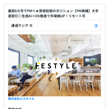
■ オンボーディング研修担当制度
新入社員が早期に活躍できるよう、研修や不安のケアを
最短6カ月でPMへ★育成前提のポジション【PM候補】大手
専門に行う担当者がフォローします。
直取引◎生成AI×DX推進で市場価UP！リモート可
案件に配属される前に、基礎的なスキルや社内ルールを
通過ランク：D
しっかりと習得できるので、安心して
実務に取り組めます。
年2回評価のタイミングがございます。
評価対象になる目標設定はマネージャーと1on1にて行
い、
個人ごとに異なった目標設定が行われるのが特徴です。
社員60名(2025年6月時点)
株式会社エスタイル
∟エンジニア：48名 コーポレート：12名