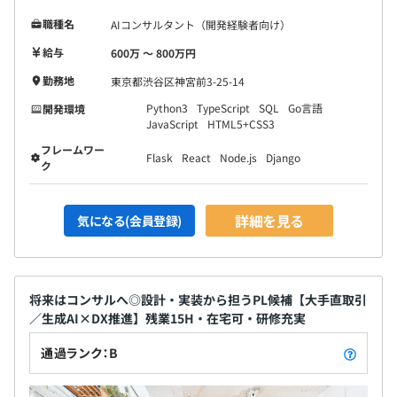
職種名
AIコンサルタント（開発経験者向け）
給与
600万 〜 800万円
勤務地
東京都渋谷区神宮前3-25-14
Python3
TypeScript
SQL
Go言語
開発環境
JavaScript
HTML5+CSS3
フレームワー
Flask
React
Node.js
Django
ク
詳細を見る
気になる(会員登録)
将来はコンサルへ◎設計・実装から担うPL候補【大手直取引
／生成AI×DX推進】残業15H・在宅可・研修充実
通過ランク：B