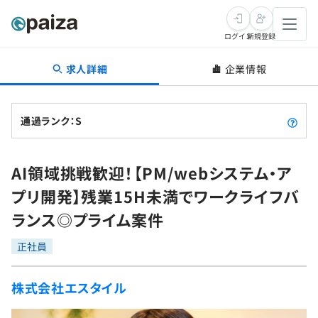
ログイン
新規登録
求人詳細
企業情報
転職・キャリア
未経験転職
求人検索
通過ランク：S
新卒就活
求人検索
インタビュー
AI領域挑戦歓迎！【PM/webシステム・ア
学習
求人検索
インタビュー
転職成功ガイド
プリ開発】残業15H未満でワークライフバ
本選考
スキルチェック
講座一覧
ランス◎プライム案件
転職成功ガイド
転職エージェント
ゲーム・マンガ
インターン
プログラミング言語
正社員
問題集
メディア
SQL
4択課題
株式会社エスタイル
新卒エージェント
paizaとは？
Tech Team Journal
評価結果一覧
ナレッジ