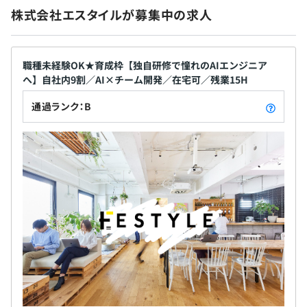
■ストックオプション制度 ※条件あり
株式会社エスタイルが募集中の求人
【学習サポート】
プロジェクトごとに選択、オブジェクト指向、アジャイル
■資格受験費補助（コウキシン50）
職種未経験OK★育成枠【独自研修で憧れのAIエンジニア
■書籍購入費補助（マガサポ）
へ】自社内9割／AI×チーム開発／在宅可／残業15H
■研修制度
＜ESTYLE U Junior＞個人に合わせた独自の基礎研修
通過ランク：B
＜ESTYLE U＞ワンランク上のオリジナル研修
Docker
賞与：年2回（6月・12月）
pandas
昇給：年2回（4月・10月）