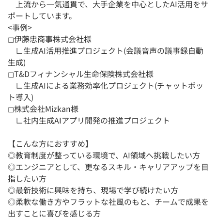
上流から一気通貫で、大手企業を中心としたAI活用をサ
ポートしています。
<事例>
◻︎伊藤忠商事株式会社様
∟生成AI活用推進プロジェクト(会議音声の議事録自動
生成)
◻︎T&Dフィナンシャル生命保険株式会社様
∟生成AIによる業務効率化プロジェクト(チャットボッ
ト導入)
◻︎株式会社Mizkan様
∟社内生成AIアプリ開発の推進プロジェクト
【こんな方におすすめ】
◎教育制度が整っている環境で、AI領域へ挑戦したい方
◎エンジニアとして、更なるスキル・キャリアアップを目
指したい方
◎最新技術に興味を持ち、現場で学び続けたい方
◎柔軟な働き方やフラットな社風のもと、チームで成果を
出すことに喜びを感じる方