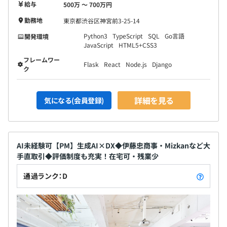
給与
500万 〜 700万円
勤務地
東京都渋谷区神宮前3-25-14
Python3
TypeScript
SQL
Go言語
開発環境
JavaScript
HTML5+CSS3
フレームワー
Flask
React
Node.js
Django
ク
詳細を見る
気になる(会員登録)
AI未経験可【PM】生成AI×DX◆伊藤忠商事・Mizkanなど大
手直取引◆評価制度も充実！在宅可・残業少
通過ランク：D