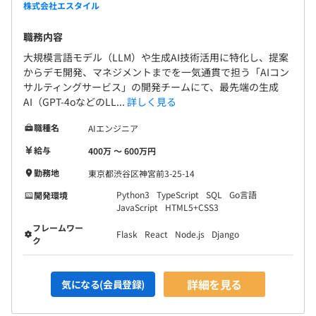
株式会社エスタイル
社会保険完備（健康保険・厚生年金加入・雇用保険・労災
保険）
職務内容
大規模言語モデル（LLM）や生成AI技術活用に特化し、提案
■ 社内勉強会
からデモ開発、マネジメントまでを一気通貫で担う「AIコン
サルティングサービス」の開発チームにて、最先端の生成
社内チャットでなどで呼びかけ、自発的な勉強会が頻繁
無期雇用
AI（GPT-4oなどのLL...
詳しく見る
に開催されています。
共通の目的・興味を持ったメンバーが集まり、ディスカ
職種名
AIエンジニア
ッションや情報交換をすることで、
給与
400万 〜 600万円
知識の共有はもちろん、仲間同士で切磋琢磨する良いき
6カ月（期間中の待遇に変動なし）
っかけにもなっています。
勤務地
東京都渋谷区神宮前3-25-14
Python3
TypeScript
SQL
Go言語
開発環境
■ 教え合う文化
JavaScript
HTML5+CSS3
分野未経験で入社する社員もいるため、より全体でフォ
フレームワー
Flask
React
Node.js
Django
ローし合える体制を大切にしています。
ク
上長や研修担当だけでなく、経験のあるエンジニアから
新入社員まで、誰でも質問しやすく、
詳細を見る
気になる(会員登録)
お互いにサポートし合いながら成長できる環境です。