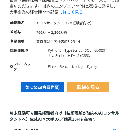
当いただきます。 社内のエンジニアやPMと密接に連携し、
大手企業の経営陣や本部長...
詳しく見る
職種名
AIコンサルタント（PM経験者向け）
給与
700万 〜 1,200万円
勤務地
東京都渋谷区神宮前3-25-14
Python3
TypeScript
SQL
Go言語
開発環境
JavaScript
HTML5+CSS3
フレームワー
Flask
React
Node.js
Django
ク
詳細を見る
気になる(会員登録)
AI未経験可★開発経験者向け【技術理解が強みのAIコンサル
タントへ】生成AI×大手DX／残業15H＆在宅可