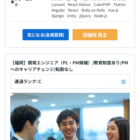
Laravel
React Native
CakePHP
Flutter
ク
Angular
React
Ruby on Rails
Vue.js
Django
Unity
jQuery
Node.js
詳細を見る
気になる(会員登録)
【福岡】開発エンジニア（PL・PM候補）/教育制度あり/PM
へのキャリアチェンジ/転勤なし
通過ランク：C