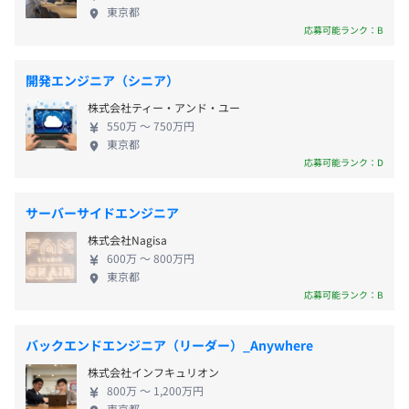
多く、以前よりも働きやすい環境が整いつつありま
・年間休日125日以上（実績）
東京都
・対策内容：敷地内禁煙（喫煙場所あり）
■案件名：既存アプリiOS/Androidアプリの機能追加
す。 【働きたいIT企業No.1を目指して】 代表の末光
応募可能ランク：B
・完全週休2日制（土・日曜）
※プロジェクト先に準ずる
環境・スキル：iOS/Android React Native、GO Lang、
は、起業する前は常駐支援の開発を行うエンジニア
・祝日
JavaScript、Swift
でした。 i-modeの海外展開支援や大規模トレーディ
※プロジェクトにより異なります。
その他：要件定義/基本設計などの上流工程業務
開発エンジニア（シニア）
ングシステムの開発などに携わり、海外のエンジニ
株式会社ティー・アンド・ユー
アへの評価や熱意をもって仕事に取り組む面白さに
・夏季休暇／年末年始
■案件名：オンプレミス環境からクラウド環境への移行支
各線 池袋駅
550万 〜 750万円
触れてきました。 そのため、エンジニアが安心して
・年次有給休暇
東京都
援
成長できる環境を整えたいという強い考えを持ち、
応募可能ランク：D
・慶弔休暇
環境・スキル：AWS設計・構築、JavaScript
キャリアアップの福利厚生に力を入れています。
・育児休暇
その他：技術調査、プリセールス、要件定義、設計、構
・産前産後休
築、テスト、リリースまで一連の業務支援
サーバーサイドエンジニア
・介護休暇 等
株式会社Nagisa
・月200時間以上の稼働制限あり
■案件名：位置情報ビッグデータWEBサービス開発
600万 〜 800万円
環境・スキル：React、AWS、mapbox
東京都
応募可能ランク：B
その他：フロントエンドの設計・開発
等
・常駐（稼働）手当
バックエンドエンジニア（リーダー）_Anywhere
・残業手当
株式会社インフキュリオン
・通勤手当（月35000円まで）
800万 〜 1,200万円
東京都