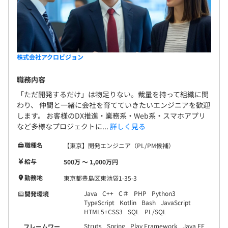
【エンジニアマネージャー】38歳、女性
製薬会社で使用するシステム開発・運用のプロジェクトマ
ネージャーとしてオフショアの海外開発チームと顧客との
折衝・進捗管理などを担当。
株式会社アクロビジョン
現在は、エンジニアを数十名部下に持ち、ITソリューショ
ン部の組織体制の構築にもあたっています。
職務内容
「ただ開発するだけ」は物足りない。裁量を持って組織に関
【エンジニアマネージャー】43歳、男性
わり、 仲間と一緒に会社を育てていきたいエンジニアを歓迎
ビッグデータ分析基盤の新規構築案件にて、データ分析エ
します。 お客様のDX推進・業務系・Web系・スマホアプリ
ンジニアとして活躍。
など多様なプロジェクトに...
詳しく見る
現在は、エンジニアを数十名部下に持ち、次世代リーダー
職種名
【東京】開発エンジニア（PL/PM候補）
の育成にも注力しています。
給与
500万 〜 1,000万円
勤務地
東京都豊島区東池袋1-35-3
Java
C++
C＃
PHP
Python3
開発環境
拠点、プロジェクトにより異なります。
TypeScript
Kotlin
Bash
JavaScript
HTML5+CSS3
SQL
PL/SQL
Struts
Spring
Play Framework
Java EE
フレームワー