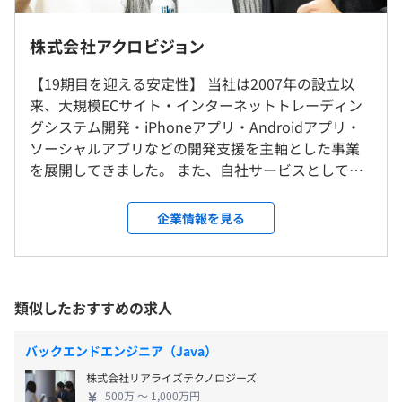
・金融経験SE：年収800～1,000万円
＜主なプロジェクト例＞
・入社拠点は希望を１００％反映
・PM：年収900～1,100万円
・FXトレーディングシステム（Java／Oracle）
・勤務先はクライアント先となります。
株式会社アクロビジョン
・PL：年収800～1,000万円
・インターネットトレーディングシステム（C++）
・自宅からの距離等も考慮の上決定致します。
・SE：年収700～900万円
・証券会社の顧客口座開設システム（Java・Spring Boot
・転勤はございません。（家庭の事情などで相談は可能で
【19期目を迎える安定性】 当社は2007年の設立以
／React）
ございます）
来、大規模ECサイト・インターネットトレーディン
┗ 基本設計～実装まで対応可能な方歓迎／リモート可
グシステム開発・iPhoneアプリ・Androidアプリ・
・仮想通貨関連システム（Ruby on Rails）
ソーシャルアプリなどの開発支援を主軸とした事業
就業場所の変更範囲
┗ 設計・仕様まとめ、プロジェクト推進力がある方歓迎
を展開してきました。 また、自社サービスとしてエ
＜雇入時＞
／エンド直Rubyは尚可
（※
想定年収
は年収提示額を保証するものではありません）
ンジニアに特化した求人サイト「IT求人ナビ」の開
弊社指定場所及び労働者の自宅
・金融系ディーリングシステム開発（C++・Java）
発・運用も手掛けています。 【自身に合うプロジェ
＜変更範囲＞
企業情報を見る
┗ 大手証券会社や銀行との取引多数
クトにジョイン】 弊社は業務委託を中心としたビジ
（変更の範囲）常駐先、事業所及びテレワークを行う場所
ネス展開をしており、ご提案可能な案件の種類は上
9:30 〜 18:30（就業先によります）
■案件名：医療施設予約サイトのサーバーサイド開発、保
流から下流まで様々です。 GMOフィナンシャルホー
拠点：札幌／仙台／東京／名古屋／大阪／広島／岡山／福
休憩時間：休憩60分 ※プロジェクトにより異なる
守
ルディングス株式会社や株式会社リクルートホール
岡
平均残業時間：平均15時間／月 （※超過分は別途支
類似したおすすめの求人
環境・スキル：PHP、SQL、HTML＋CSS、Javascript、
ディングスなど、幅広いお取引先様からお声掛けい
（※転勤なし、希望拠点に100%配属）
給）
Linux、AWS
ただいており、スキルや経験、志向に合わせたプロ
バックエンドエンジニア（Java）
その他：ポータルサイトシステム管理画面の開発、基本設
ジェクトをご提案可能です。 昨今はリモートと出社
受動喫煙防止措置に関する事項
計〜実装・テスト
株式会社リアライズテクノロジーズ
のハイブリッドのような勤務体制やフルリモートも
・従業員に対する受動喫煙対策：あり
500万 〜 1,000万円