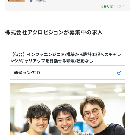
・子ども手当
■代表の末光は起業する前は、常駐支援での開発を行うエ
応募可能ランク：F
・在宅手当 など
ンジニアとして働いていました。
そのため、エンジニアが成長できる環境を整えたいと考え
ており、教育に関する福利厚生には特に力を入れていま
す。
株式会社アクロビジョンが募集中の求人
賞与年2回
＜福利厚生の一部＞
・書籍の購入補助制度：3ヶ月15,000円まで会社負担
【仙台】インフラエンジニア/構築から設計工程へのチャレ
・資格取得補助制度：受験料負担（最大4万円まで）・お
ンジ/キャリアップを目指せる環境/転勤なし
祝い金支給（最大15万円）
昇給あり（年2回のチャンス）
通過ランク：D
・Ｅラーニング・セミナー受け放題
・勉強会（月1テーマを決めて、興味をもった方は参加可
能）
オンライン勉強会など部活動も盛んです。
社会保険完備
定期健康診断あり
業務により必要なスペックのPC相談可能
無期雇用