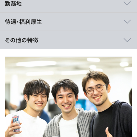
勤務地
■成長と仕事の関係性を大切にする社風
待遇・福利厚生
成長するためには「どのような仕事に取り組むか」が最も
重要だと考えています。
本人とじっくり話す機会を設け、どのような仕事をし、成
その他の特徴
長するのかについてプランを一緒に考えるようにしていま
す。
【月給制】
しっかりと対話をする機会を設けることで、相互の理解を
月給：453,833円～618,333円（一律手当含む）
深め仕事において有意義な時間を過ごすようにしていま
基本給：347,120円～472,941円
す。
固定残業代：61,330円～83,559円
常駐手当：45,383円～61,833円
■成果とプロセス、どちらも重視した評価体制
評価は、成果とプロセスの両面で行います。
昇給：年1～2回（人事考課による）
極端な成果主義というわけではなく、安定の要素も取り入
賞与：年2回
れた成果と安定のハイブリッドになっています。
ポジション別モデル年収
・金融経験PM：年収1,000～1,200万円
・金融経験PL：年収900～1,100万円