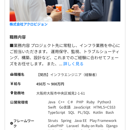
株式会社アクロビジョン
職務内容
■業務内容 プロジェクト先に常駐し、インフラ業務を中心に
ご担当いただきます。 運用保守、監視、トラブルシューティ
ング、構築、設計など、これまでのご経験に合わせてフェー
ズをお任せします。 また、...
詳しく見る
職種名
【関西】インフラエンジニア（経験者）
給与
450万 〜 900万円
勤務地
大阪府大阪市中央区城見2-1-61
Java
C++
C＃
PHP
Ruby
Python3
開発環境
Swift
Go言語
JavaScript
HTML5+CSS3
TypeScript
SQL
PL/SQL
Kotlin
Bash
Struts
Spring
Java EE
Play Framework
フレームワー
CakePHP
Laravel
Ruby on Rails
Django
ク