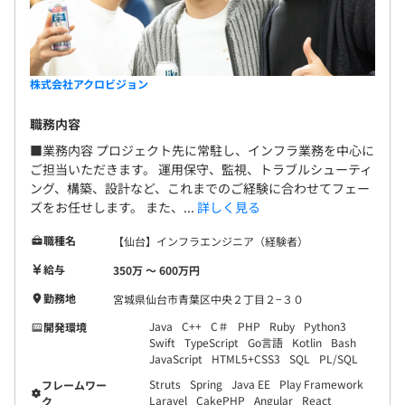
オブジェクト指向
試用期間 3 ヶ月（条件の変更なし）
株式会社アクロビジョン
職務内容
■業務内容 プロジェクト先に常駐し、インフラ業務を中心に
ご担当いただきます。 運用保守、監視、トラブルシューティ
ング、構築、設計など、これまでのご経験に合わせてフェー
ズをお任せします。 また、...
詳しく見る
◆定期的にクライアントへ「お客様満足度評価」のアンケ
職種名
【仙台】インフラエンジニア（経験者）
ートに回答頂いており、その内容も評価に反映しておりま
給与
350万 〜 600万円
す。
◆社員メンバーには月報を毎月提出してもらい、その内容
勤務地
宮城県仙台市青葉区中央２丁目２−３０
で業務の進行度合いのチェックや悩み・不安の早期キャッ
Java
C++
C＃
PHP
Ruby
Python3
開発環境
チアップも行っております。
Swift
TypeScript
Go言語
Kotlin
Bash
JavaScript
HTML5+CSS3
SQL
PL/SQL
Struts
Spring
Java EE
Play Framework
フレームワー
Laravel
CakePHP
Angular
React
ク