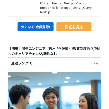
Flutter
Next.js
Nuxt.js
Vue.js
Ruby on Rails
Django
Unity
jQuery
Node.js
詳細を見る
気になる(会員登録)
常駐先により異なりますが、社員は目標に向かって必死に
努力する社員が多くいます。
クライアント先に常駐していても、「自分に何が足りない
のか」という事を常に考え自己学習をしている社員と一緒
【関東】開発エンジニア（PL～PM候補）/教育制度あり/PM
に働くことになります。
へのキャリアチェンジ/転勤なし
通過ランク：C
【代表取締役社長／エンジニア】
新卒でＩＴ系の会社に就職後、i-modeの海外展開プロジ
ェクトに参画し、
フランスやイタリア、ギリシャ、オーストラリアなどで開
発を行う。
29歳の時にアクロビジョンを設立。
現在は、社長業と並行して自ら社内システムの開発や新規
事業のシステム開発も手掛ける。