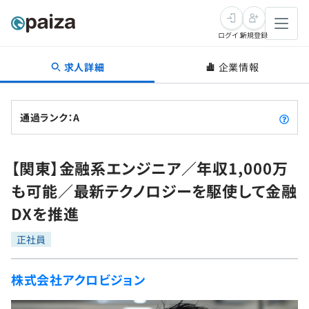
ログイン
新規登録
求人詳細
企業情報
転職・キャリア
未経験転職
求人検索
通過ランク：A
新卒就活
求人検索
インタビュー
【関東】金融系エンジニア／年収1,000万
学習
求人検索
インタビュー
転職成功ガイド
も可能／最新テクノロジーを駆使して金融
本選考
スキルチェック
講座一覧
DXを推進
転職成功ガイド
転職エージェント
ゲーム・マンガ
インターン
プログラミング言語
正社員
問題集
メディア
SQL
4択課題
株式会社アクロビジョン
新卒エージェント
paizaとは？
Tech Team Journal
評価結果一覧
ナレッジ