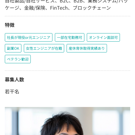
自社製品/自社サービス、B2C、B2B、業務システム/パッ
ケージ、金融/保険、FinTech、ブロックチェーン
特徴
社長が現役or元エンジニア
一部在宅勤務可
オンライン面談可
副業OK
女性エンジニアが在籍
産休育休取得実績あり
ベテラン歓迎
募集人数
若干名