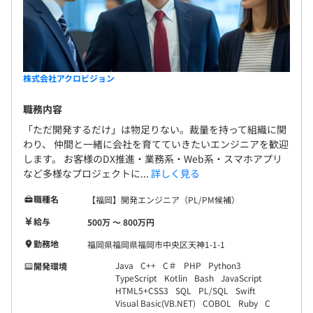
株式会社アクロビジョン
職務内容
「ただ開発するだけ」は物足りない。裁量を持って組織に関
わり、 仲間と一緒に会社を育てていきたいエンジニアを歓迎
します。 お客様のDX推進・業務系・Web系・スマホアプリ
など多様なプロジェクトに...
詳しく見る
職種名
【福岡】開発エンジニア（PL/PM候補）
給与
500万 〜 800万円
勤務地
福岡県福岡県福岡市中央区天神1-1-1
Java
C++
C＃
PHP
Python3
開発環境
TypeScript
Kotlin
Bash
JavaScript
HTML5+CSS3
SQL
PL/SQL
Swift
Visual Basic(VB.NET)
COBOL
Ruby
C