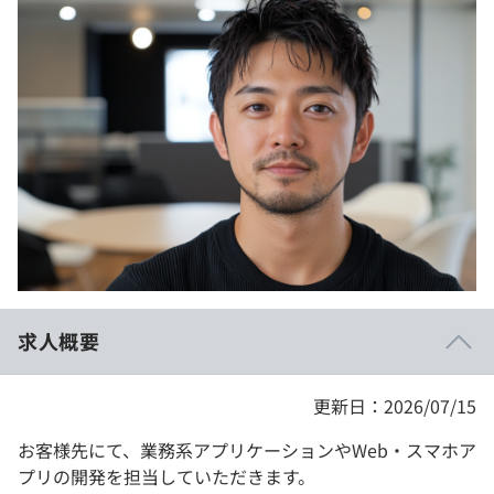
イベント・セミナー
paiza times
再チャレンジ結果一覧
リファレンス
インタビュー
note
就活成功ガイド
プラン
個人向けプラン
法人向けプラン
学校向けプラン
求人概要
契約内容・クーポン
更新日：2026/07/15
お客様先にて、業務系アプリケーションやWeb・スマホア
プリの開発を担当していただきます。