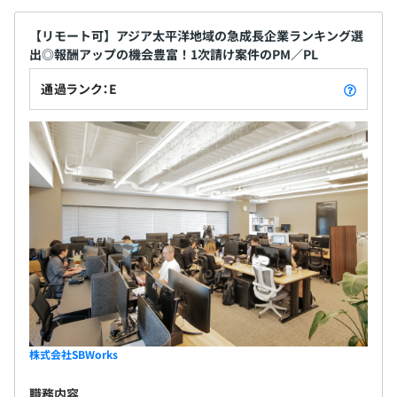
【リモート可】アジア太平洋地域の急成長企業ランキング選
【当社で働く魅力】
出◎報酬アップの機会豊富！1次請け案件のPM／PL
・国内有数の大規模システムの構築運営や、新規事業開発
をおこなってきたメンバーが集まった、強力な課題解決チ
通過ランク：E
ームです。
・当社の特徴は、難易度の高いプロジェクトをプライム案
件として直接受託し、少数精鋭ならではのスピード感と柔
軟性、そして大きな裁量をもって取り組めるところ。特
に、上流工程から開発、運用まで一貫して関わることで、
幅広い経験を積めます。
・エンジニアとしての成長機会が豊富なので、スキルアッ
プを目指したい人や、裁量ややりがいの面で物足りなさを
感じている人にとって最適な環境です！
【開発環境】
▼開発はアジャイル的に進めることが多く、環境は以下の
組み合わせが多くなります。
株式会社SBWorks
・開発言語：Java、Ruby、Python
職務内容