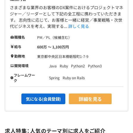
・フレームワーク：Spring、Ruby on Rails
・OS：Windows／Linux
さまざまな業界のお客様のDX案件におけるプロジェクトマネ
ジャー／リーダーとして下記の全工程に携わっていただきま
・DB：MySQL／SQL Server
す。 志向性に応じて、お客様と一緒に経営／事業戦略・次世
・インフラ：AWS
代ビジネスを考え、実現する...
詳しく見る
※お客様によって、異なることがあります。
職種名
PM／PL（候補含む）
給与
600万 〜 1,100万円
勤務地
東京都中央区日本橋蛎殻町1-7-9
半期ごとの目標設定、振り返りによる評価をおこなってい
ます。
開発環境
Java
Ruby
Python2
Python3
フレームワー
Spring
Ruby on Rails
ク
全社24名のうち、エンジニアは17名で構成されていま
詳細を見る
気になる(会員登録)
す。
・ITディレクター／コンサルタント・マネジャー職：3名
・その他（運用・事務）：4名
求人特集：人気のテーマ別に求人をご紹介