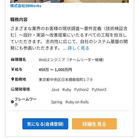
・要件定義より上流の事業課題の整理・提案、サービス／
ー、テックリード、アーキテクト、ITコンサルタント
株式会社SBWorks
プロダクトの企画検討等から入ることも多いため、PM／
など、さまざまなポジションで優秀な人材を募集し
PLやITディレクター／コンサルタントがクライアントとデ
職務内容
ています！
ィスカッションを繰り返し、方向性を取りまとめ、要件を
さまざまな業界のお客様の現状調査〜要件定義（技術検証含
整理していきます。
む）〜設計・実装〜改善提案にいたるすべての工程を担当し
・要件がある程度整理できたきたタイミングで、エンジニ
ていただきます。 志向性に応じて、自社のシステム基盤の開
アメンバー数名が要件定義・基本設計に入り、開発を推進
発にも参画いただきます。 ...
詳しく見る
していきます。
職種名
Webエンジニア（チームリーダー候補）
給与
【開発チームの雰囲気】
450万 〜 1,000万円
・エンジニア勉強会やプロジェクト横断での開発プロセス
勤務地
東京都中央区日本橋蛎殻町1-7-9
標準化・効率化に取り組んでおり、社内の改善にも努めて
開発環境
Java
Ruby
Python2
Python3
います。
フレームワー
・昨今生成AIによりエンジニアにとっては激動の時期であ
Spring
Ruby on Rails
ク
り、エンジニアである社長も含め、AIへの取り組みは積極
的におこなっています。
・若手の社員も多く、役員含めフラットな組織です。
詳細を見る
気になる(会員登録)
・服装や髪型は自由で、社内には常時クラフトビールがあ
り、無料で飲むこともできます。