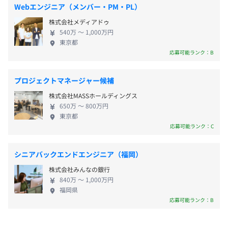
リニューアルにおけるシステム企画・開発 ・不動産
■扶養手当
し、レセプトデータ分析サービス
Webエンジニア（メンバー・PM・PL）
関連DX支援・新規基幹システム企画・開発 ・大規模
■通勤費（上限：30000円）
・ツナガルタップ & BEER ON TAP：「今日飲みたいあの
株式会社メディアドゥ
福利厚生ポータルサイトのリニューアル開発 ・法人
■リフレッシュ休暇手当（勤続6カ月以上の従業員に対
ビールはどのお店にある？」「あのお店の今日のビールは
540万 〜 1,000万円
健康サポートスマホアプリ開発 等、その他多数
し、事業年度内に1回限り、有給休暇とは別に5日間の連
東京都
何？」に答えてくれるクラフトビール専門サイト
【当社で働く魅力】 ☆★大きな裁量／小規模プロジ
応募可能ランク：B
続休暇と50,000円を支給）
ェクトを一気通貫で手がける貴重な経験★☆ ☆★完
■勤続手当
【プロジェクト事例】
全実力主義の評価制度／年功序列に縛られない報酬
■禁煙手当
2018年度のグッドデザイン賞を受賞した『CLINIC
プロジェクトマネージャー候補
体系を実現★☆ 大手のような管理部門がないことに
■リモートワーク補助
BOARD』は、ザイエンス株式会社と共同開発したクリニ
株式会社MASSホールディングス
より販管費が削減ができ、オフショアの活用も積極
ック・診療所向けの経営ダッシュボードサービスです。
650万 〜 800万円
的におこなっていることから顧客へのコストメリッ
当初、電子カルテの開発を検討されていましたが、当社が
東京都
トも多く、また利益率も高い分、報酬も業界水準よ
応募可能ランク：C
業務課題を調査した結果、医師が診療や経営、マネジメン
りも高く設定できています。小規模かつ1次請けのた
トを兼務し、経営状況を詳細に把握しづらいという課題が
特別な功績が会社に認めた場合には支給する場合がありま
め、実際に中途入社の社員からも「業界水準より高
判明しました。
すが、原則として賞与の支給はありません。
シニアバックエンドエンジニア（福岡）
い」と評価されており、高い利益率を生かして報酬
株式会社みんなの銀行
へ還元しています。 一般的に大手SIerではプロジェ
そこで、迅速かつ直感的に経営状態を可視化できるツール
840万 〜 1,000万円
クトの規模が大きく、自身の影響力を実感しにくい
として本サービスを提案・開発し、現在も順調にユーザー
福岡県
ことが多いですが、当社では比較的小規模なプロジ
応募可能ランク：B
数を伸ばしております。
給与改定：年2回（3月・9月）
ェクトを最初から最後まで手がけることで、短期間
専門的な知見が求められる領域ながら、当社の技術力と柔
で実力をつけることが可能です。大手企業で何年もか
軟な開発スタイルを生かし、コストを抑えながら実現した