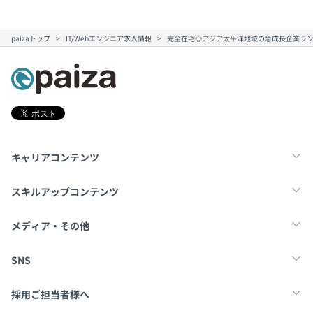
paizaトップ
IT/Webエンジニア求人情報
完全在宅◎アジア太平洋地域の急成長企業ラン
キャリアコンテンツ
転職・キャリア
未経験転職
新卒就活
スキルアップコンテンツ
学習
スキルチェック
マンガ・ゲーム
メディア・その他
Tech Team Journal
paiza times
note
SNS
X
Facebook
採用ご担当者様へ