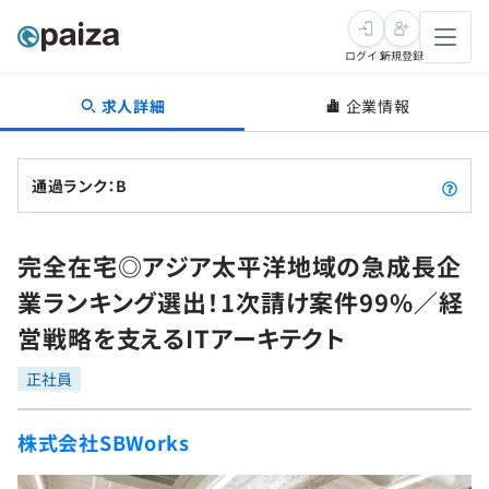
ログイン
新規登録
求人詳細
企業情報
転職・キャリア
未経験転職
求人検索
通過ランク：B
新卒就活
求人検索
インタビュー
完全在宅◎アジア太平洋地域の急成長企
学習
求人検索
インタビュー
転職成功ガイド
業ランキング選出！1次請け案件99%／経
本選考
スキルチェック
講座一覧
営戦略を支えるITアーキテクト
転職成功ガイド
転職エージェント
ゲーム・マンガ
インターン
プログラミング言語
正社員
問題集
メディア
SQL
4択課題
株式会社SBWorks
新卒エージェント
paizaとは？
Tech Team Journal
評価結果一覧
ナレッジ