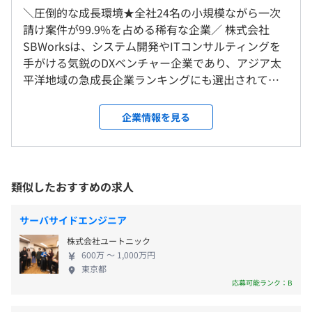
10：00〜19：00
＼圧倒的な成長環境★全社24名の小規模ながら一次
◎1カ月単位の変形労働時間制なので、1カ月の中で柔軟
請け案件が99.9%を占める稀有な企業／ 株式会社
就業場所の変更範囲
に調整していただけます！
SBWorksは、システム開発やITコンサルティングを
＜雇入時＞
休憩時間：60分 ※昼食時間は業務の都合により各々の自
【開発実績】
手がける気鋭のDXベンチャー企業であり、アジア太
東京本社、および自宅
主性に任せています。
▼医療
平洋地域の急成長企業ランキングにも選出されてい
＜変更範囲＞
平均残業時間：平均4時間17分／月
・膨大なデータを整理し可視化する医療施設用経営分析サ
ます。 2016年の創業以来、クライアントの経営・事
会社の定める場所（テレワークをおこなう場所を含む）
ービス
業課題の本質に迫り、コンサルティングからシステ
企業情報を見る
・自宅からでも予約・診察ができるオンライン診療システ
ム開発まで一貫して対応することで、高い評価を得
受動喫煙防止措置に関する事項
ム開発
ています。現在、99.9%が一次請けの案件であり、東
■週休2日制（土・日）
敷地内禁煙
証一部上場企業から中小企業まで幅広いクライアン
■祝日
▼ロボット制御
トに向けて、本当に必要なソリューションを提供し
類似したおすすめの求人
■年末年始休暇
・自律走行搬送ロボットと倉庫管理ツールとの自動連携シ
ています。 ▼これまでに上場している大企業〜中小
■年次有給休暇（初年度10日）
ステム開発・導入支援
企業のお客様のBtoC／BtoB問わず大小さまざまなサ
■リフレッシュ休暇
サーバサイドエンジニア
ービス／プロダクト、システムを開発してきまし
■有給休暇
▼小売
株式会社ユートニック
た。 ・医療経営分析ダッシュボードサービスの立ち
・システムの肥大化に対応する越境ECサイト開発
600万 〜 1,000万円
上げ支援およびプロダクト企画・開発 ・Amazon
東京都
Alexaスキル開発 ・越境ECシステムのリニューアル
応募可能ランク：B
▼自社サービス
におけるシステム企画・開発 ・駐車場検索サイトの
■住宅手当（※条件により30,000円）
・ファーマン：レセプトデータ解析の経験・実績を生か