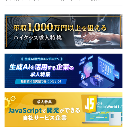
■エンジニアマネジャー（30代半ば）
大規模ECシステムや業務システムなど、幅広いプロジェ
クトにおいてフルスタックエンジニアとして活躍してきま
した。
バックエンド、フロントエンド、インフラと幅広い領域に
関わりながら、豊富な経験を積んできており、代表との前
職でのつながりをきっかけにSBWorksにジョインしまし
た。
現在は執行役員として、大規模プロジェクトのマネジメン
トやエンジニアチームの統括に加え、開発プロセスの標準
化や効率化に取り組み、組織全体の技術力向上と事業成長
に貢献しています。
案件により異なりますが、50人以上の規模のチームもあ
れば、2〜3人のチームもあります。
PJチームは20〜40代で、平均的には30代半ばです。開発