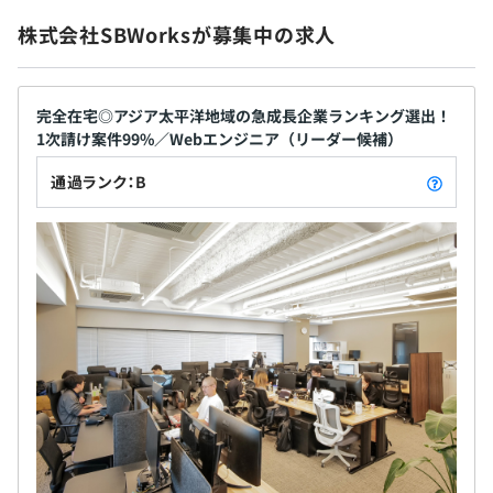
かるキャリアの成長をスピーディに実現でき、大手
点が評価されています。
株式会社SBWorksが募集中の求人
SIerから転職し、リーダーとして活躍しているメンバ
『CLINIC BOARD』は、課題発見から提案・開発・運用ま
社会保険完備（健康保険・厚生年金加入・雇用保険・労災
ーもいます。 たとえば東証一部上場企業の案件で
でを一貫して手がける当社の強みを体現する事例の1つで
保険）
は、代表や役員と直接話しながら進める機会があ
す。
り、自らの判断でプロジェクトを推進できる点に手
完全在宅◎アジア太平洋地域の急成長企業ランキング選出！
1次請け案件99%／Webエンジニア（リーダー候補）
応えを感じられます。また、メンバーにも権限を積極
的に委譲し、責任感と成長の機会を提供しています。
通過ランク：B
無期雇用
また、フルリモート勤務も可能で、全国各地のエン
アジャイル
ジニアが柔軟に働いており、受託開発案件もチーム
で対応。さらに、経営幹部候補としてのキャリアパ
スも用意されており、経営に関与できる環境も整っ
6カ月（待遇の変更はありません）
ています。 創業以来7期連続で黒字を達成し、日経新
聞社やFinancial Timesの「アジア太平洋地域の急成
長企業ランキング2021」でアジア54位に選ばれるな
ど、国内外で高い評価を得ている当社。経営層が新
規ITサービスの立ち上げ経験を持つメンバーで構成
【開発チームの雰囲気】
されており、組織としての強みを生かしながら、よ
・開発方法は案件によって多少異なりますが、基本的には
り多くの事業課題解決に取り組んでいます。 ◎現
アジャイル開発です。
在、さらなる成長を見据え、プロジェクトマネジャ