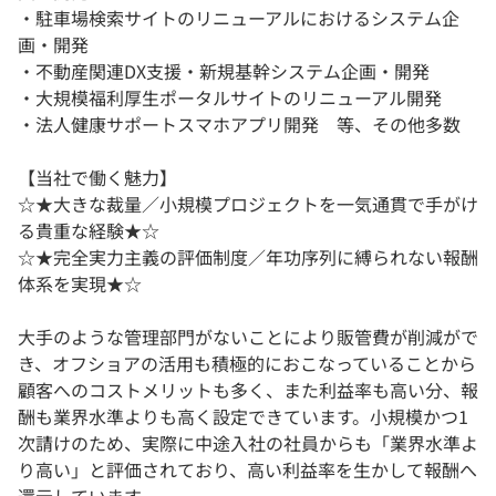
・駐車場検索サイトのリニューアルにおけるシステム企
画・開発
・不動産関連DX支援・新規基幹システム企画・開発
・大規模福利厚生ポータルサイトのリニューアル開発
・法人健康サポートスマホアプリ開発 等、その他多数
【当社で働く魅力】
☆★大きな裁量／小規模プロジェクトを一気通貫で手がけ
る貴重な経験★☆
☆★完全実力主義の評価制度／年功序列に縛られない報酬
体系を実現★☆
大手のような管理部門がないことにより販管費が削減がで
き、オフショアの活用も積極的におこなっていることから
顧客へのコストメリットも多く、また利益率も高い分、報
酬も業界水準よりも高く設定できています。小規模かつ1
次請けのため、実際に中途入社の社員からも「業界水準よ
り高い」と評価されており、高い利益率を生かして報酬へ