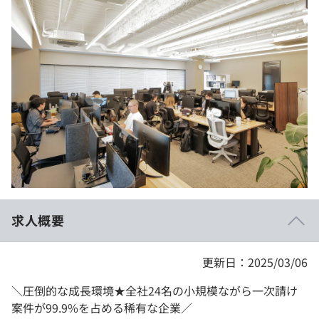
イベント・セミナー
paiza times
再チャレンジ結果一覧
リファレンス
インタビュー
note
就活成功ガイド
プラン
個人向けプラン
法人向けプラン
学校向けプラン
求人概要
契約内容・クーポン
更新日：2025/03/06
＼圧倒的な成長環境★全社24名の小規模ながら一次請け
案件が99.9%を占める稀有な企業／