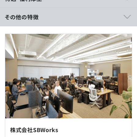
ービスまで、BtoC・BtoBを問わず、Web・スマホアプ
リ・Windowsアプリなど多様なプラットフォームに対応
その他の特徴
しながら開発をおこなっています。
■賃金形態：月給制
単なるシステム開発にとどまらず、経営戦略や事業戦略の
■賃金の決定方法：当社規定により決定いたします
視点から課題を抽出し、解決策の立案、構築、運用までを
■月給：約50万～91.6万円（固定残業代を含む）
一貫して手がけることで、企業の成長を支える確かなソリ
〈内訳〉
ューションを提供しています。
・基本給：約37.6万～68.9万円
・固定残業代：45時間分、約12.4万～22.7万円（超過分は
クライアントとは発注者と受注者という関係ではなく、対
別途支給）
等なパートナーとして二人三脚で課題解決に取り組み、と
もに最適な形を追求していく姿勢を大切にしています。
豊富な実績と高い技術力を生かし、戦略的な視点から企業
の発展を支援することが当社の強みです。
（※
想定年収
は年収提示額を保証するものではありません）
エンジニアが主導する文化のもと、最新技術の導入にも積
3カ月に1度の全社会は原則全員出社していただきます
極的であり、生成AIの活用など先進的な取り組みを推進し
が、それ以外はフルリモート勤務が可能です。
株式会社SBWorks
ています。
転勤はありません。