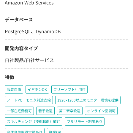
Amazon Web Services
データベース
PostgreSQL、DynamoDB
開発内容タイプ
自社製品/自社サービス
特徴
服装自由
イヤホンOK
フリーソフト利用可
ノートPC＋モニタ別途支給
1920x1200以上のモニター環境を提供
一部在宅勤務可
若手歓迎
第二新卒歓迎
オンライン面談可
スキルチェンジ（技術転向）歓迎
フルリモート制度あり
産休育休取得実績あり
副業OK