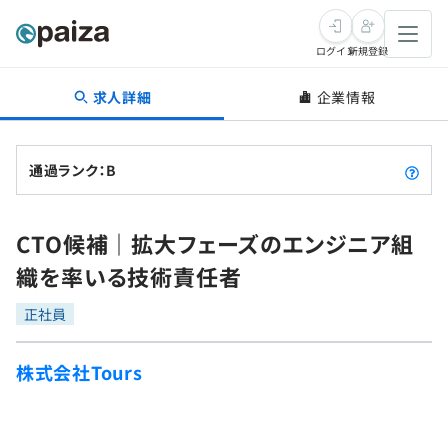
ログイン
新規登録
求人詳細
企業情報
転職・キャリア
未経験転職
求人検索
通過ランク：B
新卒就活
求人検索
インタビュー
CTO候補｜拡大フェーズのエンジニア組
学習
求人検索
インタビュー
転職成功ガイド
織を率いる技術責任者
本選考
スキルチェック
講座一覧
転職成功ガイド
転職エージェント
正社員
ゲーム・マンガ
インターン
プログラミング言語
問題集
株式会社Tours
メディア
SQL
4択課題
新卒エージェント
paizaとは？
Tech Team Journal
評価結果一覧
ナレッジ