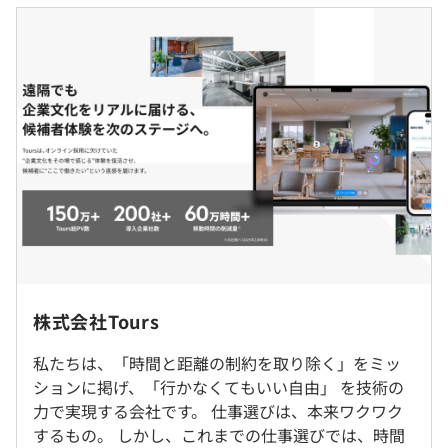
装要員ではなく、"どう作るか" まで決める）
月額給与に固定残業代含む
- 迅速な意思決定を求められる（変更容易性を確保しなが
1ヶ月あたり28万1250円 〜 50万7812円（固定残業時間：
ら、スピーディに試す文化）
1ヶ月あたり60時間）
- 会社やプロダクトの未来に影響を与える責任を持つ（黎
固定残業時間を超えた勤務時間については別途残業代を支
明期だからこそ、"今の開発が未来を決める"）
給する
■このチームに入ると、こんな課題に一緒に取り組むこと
になります。
- 開発体制が限界に近づいている
- ドキュメントが不足しており、ナレッジの共有が難しい
（※
想定年収
は年収提示額を保証するものではありません）
- 開発スピードを優先することによる技術負債の蓄積
- 開発と運用の役割分担が曖昧
※エンジニアメンバーは週2日の出社を推奨しています
- プロダクトの方向性が変わるスピードが速い
が、状況に応じて柔軟に出社日調整可能です。（フルリモ
株式会社Tours
■フルフレックスタイム制（標準労働時間1日8時間）
ート含む）
※コアタイムなし
私たちは、「時間と距離の制約を取り除く」をミッ
休憩時間：60分
ションに掲げ、「行かなくてもいい自由」 を技術の
就業場所の変更範囲
平均残業時間：平均30〜40時間／月
アジャイル、チケット駆動開発
力で実現する会社です。 仕事選びは、本来ワクワク
＜雇入時＞
するもの。 しかし、これまでの仕事選びでは、時間
東京本社、および自宅