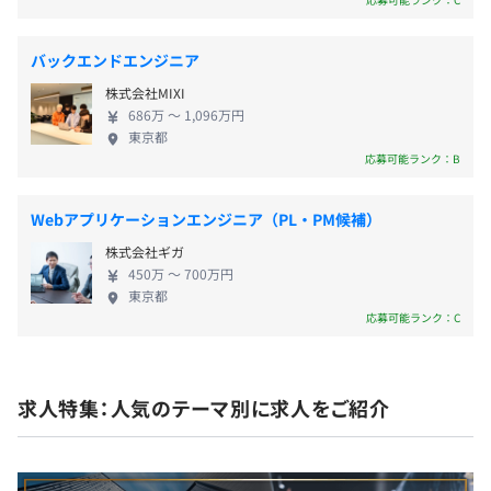
バックエンドエンジニア
年2回
フルスタック（テックリード）1名、フロントエンドエン
株式会社MIXI
686万 〜 1,096万円
ジニア1名、バックエンドエンジニア1名、UI/UXデザイナ
東京都
ー2名、CPO1名
応募可能ランク：B
社会保険完備（健康保険・厚生年金加入・雇用保険・労災
保険）
Webアプリケーションエンジニア（PL・PM候補）
■青山学院大学理工学部電気電子工学科卒業。
株式会社ギガ
450万 〜 700万円
■大学卒業後すぐにインテリアデザイン会社の立ち上げに
東京都
技術責任者として参画し、内装／インテリアのVR開発、
応募可能ランク：C
無期雇用
3DCG制作、店舗デザインへ携わる。
■その後、 VR／ARソフトウェア開発会社にて、主にARア
プリ／VRアプリすHoloLens向けアプリ／Webアプリの開
求人特集：人気のテーマ別に求人をご紹介
発をおこなう。また、開発エンジニアとしてだけでなく、
3カ月（条件などの変更はありません）
プロジェクトマネジャ０としてアプリケーションの設計や
プロジェクト管理まで幅広い業務に携わる。
■現在は株式会社Toursで、リードソフトウェアエンジニ