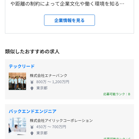
や距離の制約によって企業文化や働く環境を知る機
＜変更範囲＞
会が限られていました。 私たちは、遠隔でもリアル
会社の定める場所（テレワークを行う場所を含む）
【年間休日125日】
な企業文化を伝えられるプロダクト 「Tours」 と、
企業情報を見る
■完全週休2日制（土・日）
さまざまな企業を比較・体験できる 「バチャナビ」
■祝日
受動喫煙防止措置に関する事項
を開発し、働き方の選択肢を広げる挑戦を続けてい
■GW休暇
従業員に対する受動喫煙対策：あり
ます。 すでに事業はマネタイズし、さらなる拡張フ
■夏季休暇（リフレッシュ休暇2日）
敷地内禁煙
Docker、Terraform、AWS CloudFormation
ェーズへ突入。 ただ、プロダクトの成長スピードが
類似したおすすめの求人
■年末年始休暇
加速する中で、開発組織の規模はまだ小さく、技術
■フレキシブル休暇（年3日）
の進化が追いつかなくなりつつあります。 だからこ
テックリード
そ、私たちは今、新しい技術に挑戦し、プロダクト
株式会社エナーバンク
をさらに進化させる仲間を求めています。 「仕事選
800万 〜 1,200万円
びの未来を変える」この挑戦に、一緒に取り組みま
東京都
■交通費実額支給
せんか？
応募可能ランク：B
■書籍購入支援（月5,000円まで）
■お祝い支援制度（上限2万）
【開発環境】
バックエンドエンジニア
■言語：Go言語、JavaScript、TypeScript
■FW：React、Next.js
株式会社アイリックコーポレーション
450万 〜 700万円
■データベース：DynamoDB
東京都
賞与：年2回
■クラウド：Amazon Web Services
応募可能ランク：C