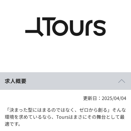
イベント・セミナー
paiza times
再チャレンジ結果一覧
リファレンス
インタビュー
note
就活成功ガイド
プラン
個人向けプラン
法人向けプラン
学校向けプラン
求人概要
契約内容・クーポン
更新日：2025/04/04
「決まった型にはまるのではなく、ゼロから創る」そんな
環境を求めているなら、Toursはまさにその舞台として最
適です。