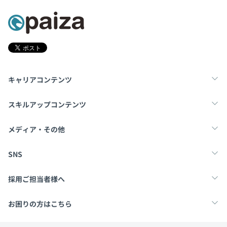
キャリアコンテンツ
転職・キャリア
未経験転職
新卒就活
スキルアップコンテンツ
学習
スキルチェック
マンガ・ゲーム
メディア・その他
Tech Team Journal
paiza times
note
SNS
X
Facebook
採用ご担当者様へ
採用・教育をお考えの企業様へ
中途求人掲載はこちら
お困りの方はこちら