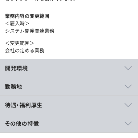
業務内容の変更範囲
＜雇入時＞
システム開発関連業務
＜変更範囲＞
会社の定める業務
開発環境
勤務地
■このチームで働くと、こういうことを大切にすることに
待遇・福利厚生
なります。
- 要件定義や設計、実装、運用に至るまで開発に関わる領
域に幅広く関わる（コードを書くだけでなく、システム設
その他の特徴
計や意思決定にも関与）
- 技術選定・アーキテクチャ設計に関与できる（単なる実
月額想定給与 600,000〜1,083,333円