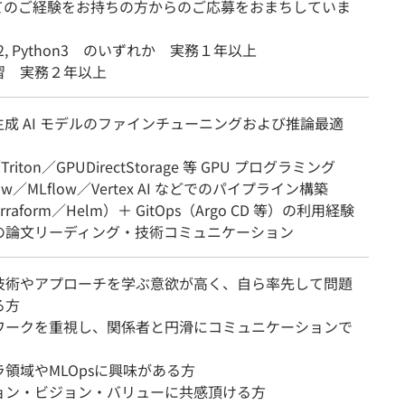
てのご経験をお持ちの方からのご応募をおまちしていま
n2, Python3 のいずれか 実務１年以上
習 実務２年以上
生成 AI モデルのファインチューニングおよび推論最適
riton／GPUDirectStorage 等 GPU プログラミング
low／MLflow／Vertex AI などでのパイプライン構築
erraform／Helm）＋ GitOps（Argo CD 等）の利用経験
の論文リーディング・技術コミュニケーション
技術やアプローチを学ぶ意欲が高く、自ら率先して問題
る方
ワークを重視し、関係者と円滑にコミュニケーションで
領域やMLOpsに興味がある方
ョン・ビジョン・バリューに共感頂ける方