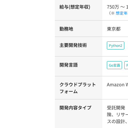
給与(想定年収)
750万 〜 
（※
想定年
勤務地
東京都
主要開発技術
Python2
開発言語
Go言語
クラウドプラット
Amazon W
フォーム
開発内容タイプ
受託開発（
険、リサ
スの設計