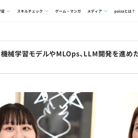
学習
スキルチェック
ゲーム・マンガ
メディア
paizaとは？
講座一覧
プログラミング言語
Tech Team Journal
問題集
SQL
paiza times
on 参画！機械学習モデルやMLOps、LLM開発を
4択課題
評価結果一覧
note
ント
ナレッジ
再チャレンジ結果一覧
ミナー
リファレンス
プラン
ド
個人向けプラン
法人向けプラン
学校向けプラン