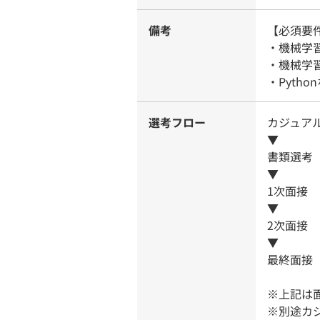
備考
【必須要
・機械学
・機械学
・Pyth
選考フロー
カジュア
▼
書類選考
▼
1次面接
▼
2次面接
▼
最終面接
※上記は
※別途カ