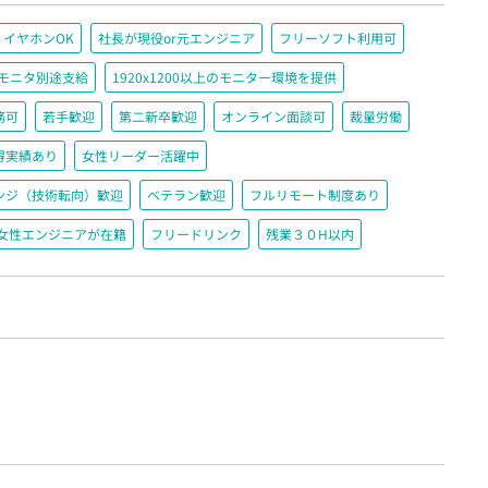
イヤホンOK
社長が現役or元エンジニア
フリーソフト利用可
＋モニタ別途支給
1920x1200以上のモニター環境を提供
務可
若手歓迎
第二新卒歓迎
オンライン面談可
裁量労働
得実績あり
女性リーダー活躍中
ンジ（技術転向）歓迎
ベテラン歓迎
フルリモート制度あり
女性エンジニアが在籍
フリードリンク
残業３０H以内