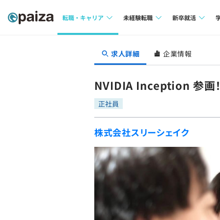
転職・キャリア
未経験転職
新卒就活
求人検索
求人検索
求人検索
求人詳細
企業情報
本選考
インタビュー
インタビュー
インターン
NVIDIA Incepti
転職成功ガイド
転職成功ガイド
正社員
新卒エージェ
転職エージェント
株式会社スリーシェイク
イベント・セ
インタビュー
就活成功ガイ