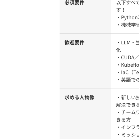
必須要件
以下すべ
す！
・Pytho
・機械学
歓迎要件
・LLM・
化
・CUDA／T
・Kubef
・IaC（T
・英語で
求める人物像
・新しい
解決でき
・チーム
きる方
・インフラ
・ミッシ