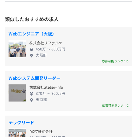
神戸市中央区加納町4-2-1 神戸三宮阪急ビル9F※アクセ
の教育制度に取り組んでおり、「より稼げるエンジ
・完全週休2日制（基本土日休み）
ネジメントスキル／顧客折衝／ヒアリング／提案)
ス：三ノ宮駅より徒歩2
ニア」へのキャリアアップを支援しております。 ◆
・祝日
豊富な案件で多様なキャリアを選択できる 「この技
類似したおすすめの求人
・GW休暇
【事例2】
術を極めたい」「常に新しい知識を吸収し続けた
就業場所の変更範囲
・夏季休暇
■概要
い」「幅広い業界の現場を体験してみたい」エンジ
＜雇入時＞
・年末年始休暇
Webエンジニア（大阪）
大手通信キャリア行動予測アプリケーションの実証実験
ニアとしてスキルを極めるにあたって、人それぞれ
自社開発センター、もしくは 京都・神戸・大阪内のクラ
・有給休暇（初年度10日）*取得率80％
株式会社リファルケ
想いがあるはず。当社では、業界トップクラスの大手
イアント先
・慶弔休暇
■要素技術（要素業務知識）
450万 〜 800万円
クライアントとのお付き合いから、豊富な案件であ
＜変更範囲＞
・出産休暇
大阪府
・開発：iOS（Swift)、PHP（サーバサイド）、AI、デー
なたの希望を叶えるお手伝いが可能です。また、自ら
会社の定める場所（テレワークを行う場所を含む）
応募可能ランク：D
・育児休暇
タサイエンス
職務・職場を希望できる制度や、キャリアサポート
*育休取得率（女性）99.16%・（男性）44.33%
・インフラ：AWS（EC2、Lambda、S3、API Gateway、
制度など会社一丸であなたの希望を叶える仕組み・
・介護休暇
受動喫煙防止措置に関する事項
CloudFront、RDS、DynamoDB、Cognito)
Webシステム開発リーダー
取り組みをおこなっております。 ◆腰を据えて安心
※配属先により異なります。
従業員に対する受動喫煙対策：あり
株式会社atelier-info
して働ける環境 安定した経営基盤をもとに、各種手
*2024年12月時点
対策内容：屋内禁煙
■身につくスキル
370万 〜 700万円
当や福利厚生、働きやすい環境づくりなどに積極的
東京都
・通常開発スキル（Swift、PHP）に加え、AI（機械学
に取り組んでいます。残業も月平均10.67hとオンオ
応募可能ランク：C
習、データサイエンス）の経験、実績、知識の蓄積
フのメリハリを持って活躍できます。さらに、女性の
・大手キャリアのR&D部門と連携をしながらの最先端技術
産休・育休取得率は99.2％で復帰するメンバーも多
・交通費全額支給
の習得、技術調査能力の向上
大阪支店：大阪駅より徒歩4分
テックリード
数。男性の育休取得も進んでおります。
・残業代（1分単位で支給）
DXYZ株式会社