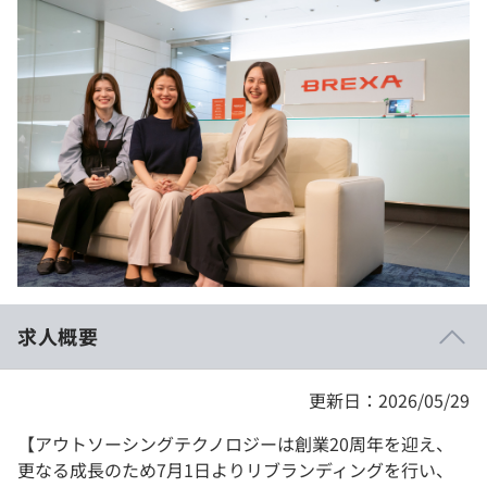
イベント・セミナー
paiza times
再チャレンジ結果一覧
リファレンス
インタビュー
note
就活成功ガイド
プラン
個人向けプラン
法人向けプラン
学校向けプラン
求人概要
契約内容・クーポン
更新日：2026/05/29
【アウトソーシングテクノロジーは創業20周年を迎え、
更なる成長のため7月1日よりリブランディングを行い、