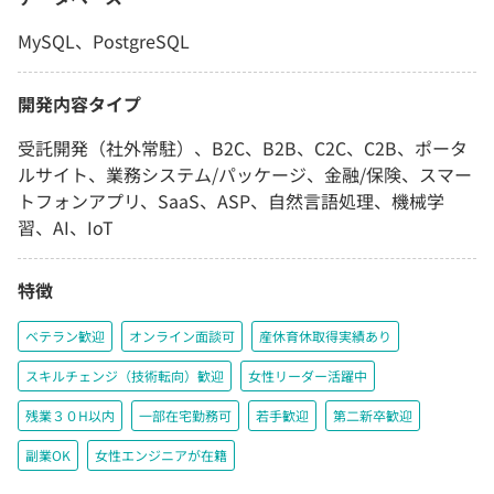
MySQL、PostgreSQL
開発内容タイプ
受託開発（社外常駐）、B2C、B2B、C2C、C2B、ポータ
ルサイト、業務システム/パッケージ、金融/保険、スマー
トフォンアプリ、SaaS、ASP、自然言語処理、機械学
習、AI、IoT
特徴
ベテラン歓迎
オンライン面談可
産休育休取得実績あり
スキルチェンジ（技術転向）歓迎
女性リーダー活躍中
残業３０H以内
一部在宅勤務可
若手歓迎
第二新卒歓迎
副業OK
女性エンジニアが在籍