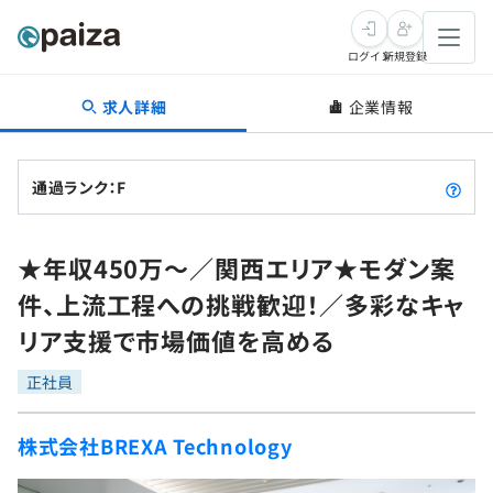
ログイン
新規登録
求人詳細
企業情報
転職・キャリア
未経験転職
求人検索
通過ランク：F
新卒就活
求人検索
インタビュー
★年収450万～／関西エリア★モダン案
学習
求人検索
インタビュー
転職成功ガイド
件、上流工程への挑戦歓迎！／多彩なキャ
本選考
スキルチェック
講座一覧
リア支援で市場価値を高める
転職成功ガイド
転職エージェント
ゲーム・マンガ
インターン
プログラミング言語
正社員
問題集
メディア
SQL
4択課題
株式会社BREXA Technology
新卒エージェント
paizaとは？
Tech Team Journal
評価結果一覧
ナレッジ