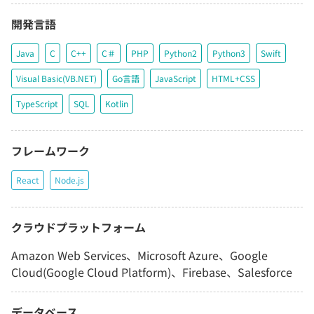
開発言語
Java
C
C++
C＃
PHP
Python2
Python3
Swift
Visual Basic(VB.NET)
Go言語
JavaScript
HTML+CSS
TypeScript
SQL
Kotlin
フレームワーク
React
Node.js
クラウドプラットフォーム
Amazon Web Services、Microsoft Azure、Google
Cloud(Google Cloud Platform)、Firebase、Salesforce
データベース