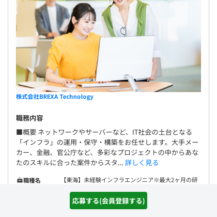
株式会社BREXA Technology
職務内容
■概要 ネットワークやサーバーなど、IT社会の土台となる
「インフラ」の運用・保守・構築をお任せします。大手メー
カー、金融、官公庁など、多彩なプロジェクトの中からあな
たのスキルに合った案件からスタ...
詳しく見る
【東海】未経験インフラエンジニア※最大2ヶ月の研
職種名
修・資格取得支援あり
応募する(会員登録する)
給与
350万 〜 450万円