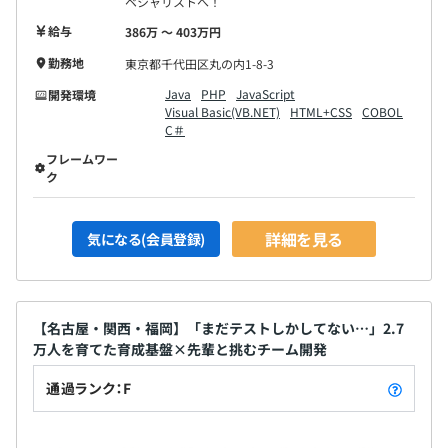
ペシャリストへ！
試用期間：3ヶ月（条件の変更無し）
給与
386万 〜 403万円
勤務地
東京都千代田区丸の内1-8-3
※相談の上、ご希望のマシンを支給いたします。
Java
PHP
JavaScript
開発環境
Visual Basic(VB.NET)
HTML+CSS
COBOL
C＃
フレームワー
ク
プロジェクトごとに選択
詳細を見る
気になる(会員登録)
◆年齢・経験年数に左右されない評価制度
「グレードアップ」と「累積経験値UP」の2軸で評価を行
【名古屋・関西・福岡】「まだテストしかしてない…」2.7
うエンジニアファーストの評価制度となっています。グレ
万人を育てた育成基盤×先輩と挑むチーム開発
ードアップは「社内アカデミー制度の受講」「資格取得」
「累積経験値」によって、累積経験値UPは「客先報酬」
通過ランク：F
「会社貢献」「業務工程UP」によって構成されていま
す。プロジェクトにおける成果だけでなく、取り組み姿勢