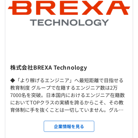
1000万円／41歳（月給83万円）
600万円／30歳（月給43万円）
450万円／27歳（月給30万円）
【事例1】
■概要
・大手通信キャリアの公式サイトや社内専用サイトなどで
使用されているFAQ機能
・直営店やコールセンター、家電量販などで導入されてい
（※
想定年収
は年収提示額を保証するものではありません）
る接客支援システムをクラウドWeb化
自社開発センター、もしくは 大阪・兵庫県内のクライア
株式会社BREXA Technology
ント先が中心です。（その他、 京都・滋賀・奈良など
■要素技術（要素業務知識）
も）
◆「より稼げるエンジニア」へ最短距離で目指せる
9：00～18：00
・Python（フレームワーク：Flask）、AWS各種サービス
※勤務地は、ご自宅からの通いやすさを考慮し決定いたし
教育制度 グループで在籍するエンジニア数は2万
※配属先により異なります。
知識、HTML5、
ます。
7000名を突破。日本国内におけるエンジニア在籍数
休憩時間：休憩1時間
・既存の分散している機能の掌握、キャリアシステム情報
※エリアをまたぐような異動・転勤はございません。
においてTOPクラスの実績を誇るからこそ、その教
平均残業時間：月平均10.67h
システム側との折衝
育体制に手を抜くことは一切していません。グルー
＜大阪開発センター＞
プ会社に技術者育成に特化した教育会社があり、グ
■身につくスキル
大阪府大阪市北区南森町1-2-25 南森町isビル2F
ループ一丸でエンジニア教育に取り組んでおります。
企業情報を見る
・要件定義、機能定義など上流工程のスキル
＜神戸支店/神戸システム課＞
直近では、ハイエンドなエンジニアを輩出するため
【年間休日124日以上】
・プロジェクトマネジメント能力（複数プロジェクトのマ