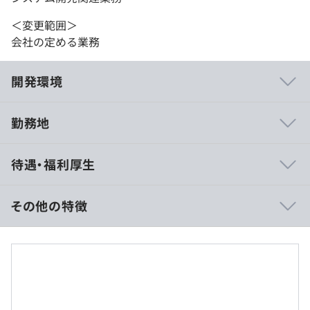
＜変更範囲＞
会社の定める業務
開発環境
勤務地
◆IT社員の在籍数は業界トップクラス
待遇・福利厚生
グループ社員数29,363名（2024年12月末日時点）のう
ち、技術社員は27,000名以上の在籍を占めています！
セキュリティ・5G・人工知能・クラウド・ビックデータ
その他の特徴
など最先端の技術も導入しており、活躍のフィールドも幅
広いです。
月給294,000円～360,000円
成長率も業界トップクラス！会社とともに成長していくこ
※給与は、経験・スキルにより決定いたします。
とができます。
※残業は1分単位で支給します。
得意領域は、基幹業務開発をコアとした高い品質と優れた
コストパフォーマンスです。
＜年収例＞