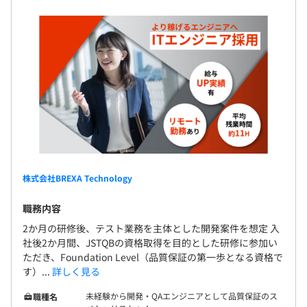
■要素技術（要素業務知識）
【明確なポイント制度で、納得感のある評価制度を実現】
TS、JS、Python、HTML5／CSS、Angular、AWS各種サ
エンジニア一人ひとりに経験やスキルに応じた「累積経験
ービス、メモリDB（特殊なメモリデータベース）
値」「グレード」を設定。
評価項目ごとに明確な基準が用意されているため、
■身につくスキル
納得感ある評価を受けられます。
・品質改善提案スキル（品質不良からのスタートになった
給与アップのために必要な行動を自身で把握できるので、
ため）
自身のスピードで計画的にキャリアアップを目指せます。
・プロジェクトマネジメントスキル
・比較的モダンな開発スキル
株式会社BREXA Technology
社会保険（雇用・労災・健康・厚生年金）
職務内容
＜キャリア支援＞
2か月の研修後、テスト業務を主体とした開発案件を想定 入
・資格取得支援制度…受験費用負担、祝い金あり
社後2か月間、JSTQBの資格取得を目的とした研修に参加い
・キャリアアドバイザー制度
無期雇用
ただき、Foundation Level（品質保証の第一歩となる資格で
・eラーニング
す）...
詳しく見る
・TOEIC団体受験割引
未経験から開発・QAエンジニアとして品質保証のス
職種名
・オンライン英会話