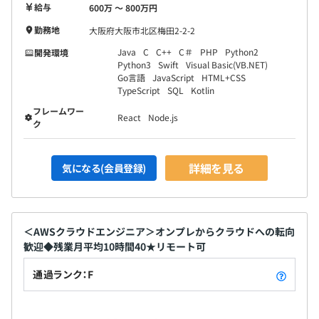
給与
600万 〜 800万円
勤務地
大阪府大阪市北区梅田2-2-2
Java
C
C++
C＃
PHP
Python2
開発環境
Python3
Swift
Visual Basic(VB.NET)
Go言語
JavaScript
HTML+CSS
TypeScript
SQL
Kotlin
フレームワー
React
Node.js
ク
詳細を見る
気になる(会員登録)
＜AWSクラウドエンジニア＞オンプレからクラウドへの転向
歓迎◆残業月平均10時間40★リモート可
通過ランク：F