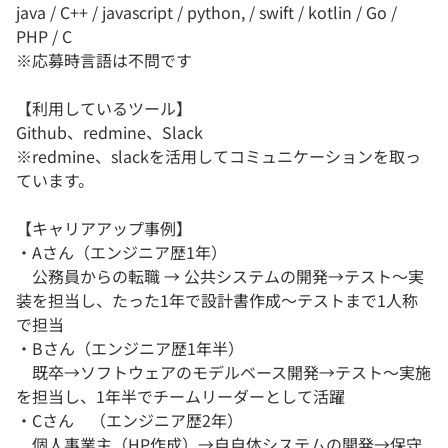
java / C++ / javascript / python, / swift / kotlin / Go /
PHP / C
※応募時言語は不問です
【利用しているツール】
Github、redmine、Slack
※redmine、slackを活用してコミュニケーションを取っ
ています。
【キャリアアップ事例】
・Aさん（エンジニア歴1年）
公務員からの転職 → 公共システムの開発→テスト～実
装を担当し、たった1年で設計書作成～テストまで1人称
で担当
・Bさん（エンジニア歴1年半）
既卒→ソフトウェアのモデルベース開発→テスト～実施
を担当し、1年半でチームリーダーとして活躍
・Cさん （エンジニア歴2年）
個人事業主（HP作成）→自自体システムの開発→保守