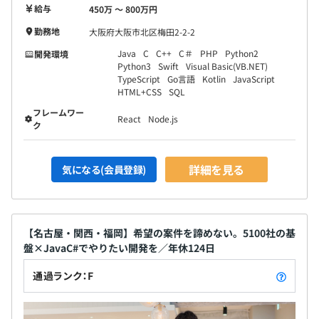
給与
450万 〜 800万円
勤務地
大阪府大阪市北区梅田2-2-2
Java
C
C++
C＃
PHP
Python2
開発環境
Python3
Swift
Visual Basic(VB.NET)
TypeScript
Go言語
Kotlin
JavaScript
HTML+CSS
SQL
フレームワー
React
Node.js
ク
詳細を見る
気になる(会員登録)
【名古屋・関西・福岡】希望の案件を諦めない。5100社の基
盤×JavaC#でやりたい開発を／年休124日
通過ランク：F