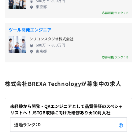
・確定拠出年金制度
【事例3】
500万 〜 800万円
・出張手当
■概要
東京都
応募可能ランク：B
・家族手当（配偶者：月1万3000円、子1人につき6000円
大手建設業向け、AIOCRを利用した契約書の分類分け実証
※18歳未満）
実験
・転居費用負担
ツール開発エンジニア
・赴任手当＊月5万円
■要素技術（要素業務知識）
シリコンスタジオ株式会社
・借上げ寮あり（単身・家族）…初期費用、家賃一部会社
Python、マシンラーニング、データサイエンス
600万 〜 800万円
負担※入寮規定あり
東京都
応募可能ランク：B
・慶弔金制度
■身につくスキル
・育児短時間勤務制度・・・子どもが小学校に入学するま
・ユーザー企業への提案スキル、実証実験に伴う折衝スキ
で延長可能
ル（※いかにユーザーへ分かりやすく技術要素を説明）
・AI、データサイエンススキル
株式会社BREXA Technologyが募集中の求人
【事例4】
■概要
賞与：年2回（7月・12月）
未経験から開発・QAエンジニアとして品質保証のスペシャ
大手電機メーカーが独自開発しようとしている、サイト運
リストへ！JSTQB取得に向けた研修あり★10月入社
営時にユーザー行動等を分析し、
そのサイト訪問者の特性を統合管理できるデータプラット
通過ランク：D
フォームの開発
昇給査定：年2回（4月/10月）