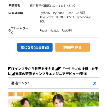
勤務地
東京都千代田区丸の内1-8-3（本社）
Python2
Python3
Bash
Go言語
開発環境
JavaScript
HTML5+CSS3
TypeScript
SQL
フレームワー
React
Next.js
FastAPI
ク
詳細を見る
気になる(会員登録)
◤ITインフラから世界を支える◢◤「一生モノの技術」を手
に◢ 充実の研修でインフラエンジニアデビュー/東海
通過ランク：F