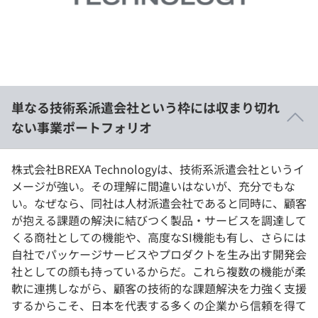
イベント・セミナー
paiza times
再チャレンジ結果一覧
リファレンス
インタビュー
note
就活成功ガイド
プラン
単なる技術系派遣会社という枠には収まり切れ
個人向けプラン
ない事業ポートフォリオ
法人向けプラン
株式会社BREXA Technologyは、技術系派遣会社というイ
メージが強い。その理解に間違いはないが、充分でもな
学校向けプラン
い。なぜなら、同社は人材派遣会社であると同時に、顧客
が抱える課題の解決に結びつく製品・サービスを調達して
契約内容・クーポン
くる商社としての機能や、高度なSI機能も有し、さらには
自社でパッケージサービスやプロダクトを生み出す開発会
社としての顔も持っているからだ。これら複数の機能が柔
軟に連携しながら、顧客の技術的な課題解決を力強く支援
するからこそ、日本を代表する多くの企業から信頼を得て