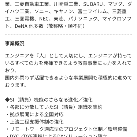
業、三菱自動車工業、川崎重工業、SUBARU、マツダ、ダ
イハツ工業、ソニ－、キヤノン、富士フイルム、三菱重
工、三菱電機、NEC、東芝、パナソニック、マイクロソフ
ト、DeNA 他多数（敬称略・順不同）
事業概況
エンジニアを『人』として大切にし、エンジニアが持って
いるすべての力を発揮できるよう教育事業にも力を入れて
おり、
国内外問わず活躍できるような事業展開も積極的に進めて
おります。
◆SI（請負）機能のさらなる進化／強化
・各部に分散していたSI（請負）組織を集約
・拠点展開による全国対応
・上流工程支援体制の強化
・リモートワーク適応型のプロジェクト体制／環境整備
・DXC／DXE連携によるDXソリューション確立