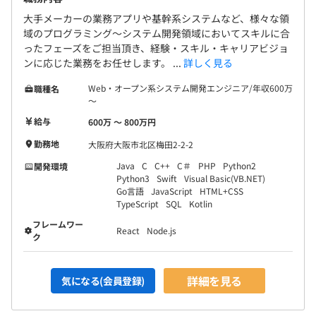
大手メーカーの業務アプリや基幹系システムなど、様々な領
域のプログラミング～システム開発領域においてスキルに合
ったフェーズをご担当頂き、経験・スキル・キャリアビジョ
ンに応じた業務をお任せします。 ...
詳しく見る
Web・オープン系システム開発エンジニア/年収600万
職種名
～
給与
600万 〜 800万円
勤務地
大阪府大阪市北区梅田2-2-2
Java
C
C++
C＃
PHP
Python2
開発環境
Python3
Swift
Visual Basic(VB.NET)
Go言語
JavaScript
HTML+CSS
TypeScript
SQL
Kotlin
フレームワー
React
Node.js
ク
詳細を見る
気になる(会員登録)