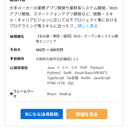
大手メーカーの業務アプリ開発や基幹系システム開発、Web
アプリ開発、スマートフォンアプリ開発など、経験・スキ
ル・キャリアビジョンに応じて以下プロジェクト等における
プログラミング等スキルに合ったフ...
詳しく見る
【名古屋・関西・福岡】Web・オープン系システム開
職種名
発エンジニア
給与
450万 〜 800万円
勤務地
大阪府大阪市北区梅田2-2-2
Java
C
C++
C＃
PHP
Python2
開発環境
Python3
Swift
Visual Basic(VB.NET)
TypeScript
Go言語
Kotlin
JavaScript
HTML+CSS
SQL
フレームワー
React
Node.js
ク
詳細を見る
気になる(会員登録)