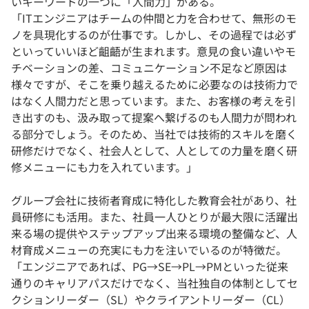
いキーワードの一つに「人間力」がある。
「ITエンジニアはチームの仲間と力を合わせて、無形のモ
ノを具現化するのが仕事です。しかし、その過程では必ず
といっていいほど齟齬が生まれます。意見の食い違いやモ
チベーションの差、コミュニケーション不足など原因は
様々ですが、そこを乗り越えるために必要なのは技術力で
はなく人間力だと思っています。また、お客様の考えを引
き出すのも、汲み取って提案へ繋げるのも人間力が問われ
る部分でしょう。そのため、当社では技術的スキルを磨く
研修だけでなく、社会人として、人としての力量を磨く研
修メニューにも力を入れています。」
グループ会社に技術者育成に特化した教育会社があり、社
員研修にも活用。また、社員一人ひとりが最大限に活躍出
来る場の提供やステップアップ出来る環境の整備など、人
材育成メニューの充実にも力を注いでいるのが特徴だ。
「エンジニアであれば、PG→SE→PL→PMといった従来
通りのキャリアパスだけでなく、当社独自の体制としてセ
クションリーダー（SL）やクライアントリーダー（CL）