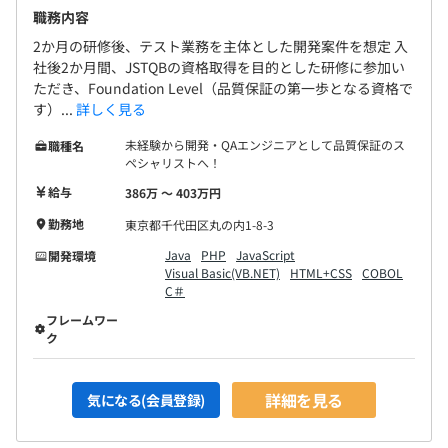
職務内容
2か月の研修後、テスト業務を主体とした開発案件を想定 入
社後2か月間、JSTQBの資格取得を目的とした研修に参加い
ただき、Foundation Level（品質保証の第一歩となる資格で
す）...
詳しく見る
未経験から開発・QAエンジニアとして品質保証のス
職種名
ペシャリストへ！
給与
386万 〜 403万円
勤務地
東京都千代田区丸の内1-8-3
Java
PHP
JavaScript
開発環境
Visual Basic(VB.NET)
HTML+CSS
COBOL
C＃
フレームワー
ク
詳細を見る
気になる(会員登録)