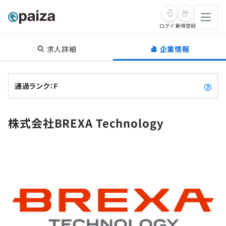
ログイン
新規登録
求人詳細
企業情報
転職・キャリア
未経験転職
求人検索
通過ランク：F
新卒就活
求人検索
インタビュー
株式会社BREXA Technology
学習
求人検索
インタビュー
転職成功ガイド
本選考
スキルチェック
講座一覧
転職成功ガイド
転職エージェント
ゲーム・マンガ
インターン
プログラミング言語
問題集
メディア
SQL
4択課題
新卒エージェント
paizaとは？
Tech Team Journal
評価結果一覧
ナレッジ