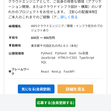
クラウドエンジニアとして、ご自身の得意な領域（アプリケ
ーション開発、またはクラウドインフラ設計・構築）のいず
れかのプロジェクトをお任せします。 【安心の配属体制】
ご本人のこれまでのご経験（ア...
詳しく見る
AWSクラウドエンジニア／開発・インフラ双方のプロ
職種名
ジェクトあり
給与
600万 〜 900万円
勤務地
東京都千代田区丸の内1-8-3（本社）
Python2
Python3
Bash
Go言語
開発環境
JavaScript
HTML5+CSS3
TypeScript
SQL
フレームワー
React
Next.js
FastAPI
ク
詳細を見る
気になる(会員登録)
応募する(会員登録する)
経験０からwebエンジニアを目指せます◆未経験入社から10