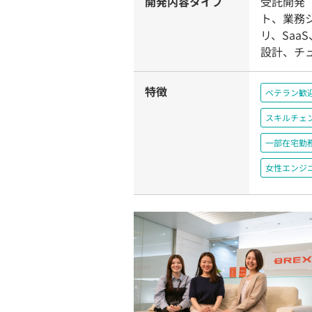
開発内容タイプ
受託開発（
ト、業務
リ、Saa
設計、チ
特徴
ベテラン歓
スキルチェ
一部在宅勤
女性エンジ