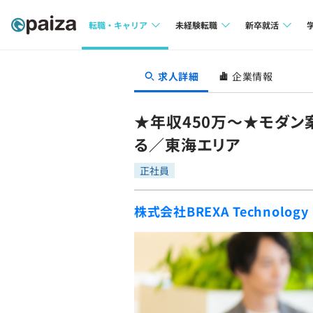
転職・キャリア
未経験転職
新卒就活
求人検索
求人検索
求人検索
求人詳細
企業情報
本選考
インタビュー
インタビュー
インターン
★年収450万～★モダ
転職成功ガイド
転職成功ガイド
る／東海エリア
新卒エージェ
転職エージェント
正社員
イベント・セ
株式会社BREXA Technology
インタビュー
就活成功ガイ