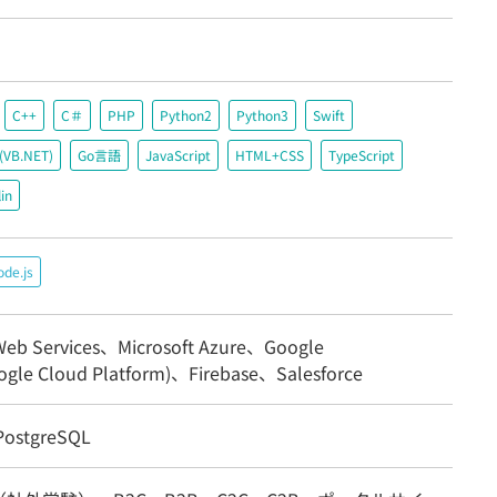
C++
C＃
PHP
Python2
Python3
Swift
c(VB.NET)
Go言語
JavaScript
HTML+CSS
TypeScript
in
de.js
eb Services、Microsoft Azure、Google
ogle Cloud Platform)、Firebase、Salesforce
ostgreSQL