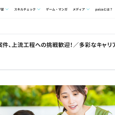
学習
スキルチェック
ゲーム・マンガ
メディア
paizaとは？
講座一覧
プログラミング言語
Tech Team Journal
問題集
SQL
paiza times
ン案件、上流工程への挑戦歓迎！／多彩なキャ
4択課題
評価結果一覧
note
ント
ナレッジ
再チャレンジ結果一覧
ミナー
リファレンス
プラン
ド
個人向けプラン
法人向けプラン
学校向けプラン