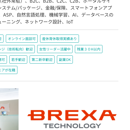
社外常駐）、B2C、B2B、C2C、C2B、ポータルサイ
システム/パッケージ、金融/保険、スマートフォンアプ
S、ASP、自然言語処理、機械学習、AI、データベースの
ューニング、ネットワーク設計、IoT
迎
オンライン面談可
産休育休取得実績あり
ンジ（技術転向）歓迎
女性リーダー活躍中
残業３０H以内
務可
若手歓迎
第二新卒歓迎
副業OK
ニアが在籍