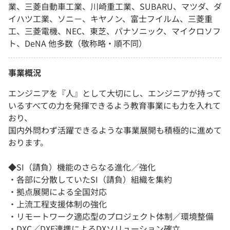
業、三菱自動車工業、川崎重工業、SUBARU、マツダ、ダ
イハツ工業、ソニ－、キヤノン、富士フイルム、三菱重
工、三菱電機、NEC、東芝、パナソニック、マイクロソフ
ト、DeNA 他多数（敬称略・順不同）
事業概況
エンジニアを『人』として大切にし、エンジニアが持って
いるすべての力を発揮できるよう教育事業にも力を入れて
おり、
国内外問わず活躍できるような事業展開も積極的に進めて
おります。
◆SI（請負）機能のさらなる進化／強化
・各部に分散していたSI（請負）組織を集約
・拠点展開による全国対応
・上流工程支援体制の強化
・リモートワーク適応型のプロジェクト体制／環境整備
・DXC／DXE連携によるDXソリューション確立