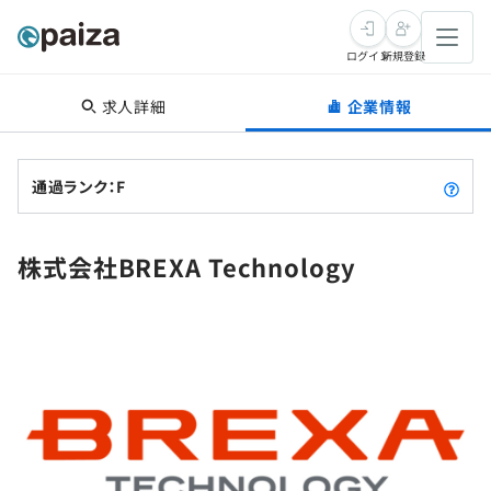
ログイン
新規登録
求人詳細
企業情報
転職・キャリア
未経験転職
求人検索
通過ランク：F
新卒就活
求人検索
インタビュー
株式会社BREXA Technology
学習
求人検索
インタビュー
転職成功ガイド
本選考
スキルチェック
講座一覧
転職成功ガイド
転職エージェント
ゲーム・マンガ
インターン
プログラミング言語
問題集
メディア
SQL
4択課題
新卒エージェント
paizaとは？
Tech Team Journal
評価結果一覧
ナレッジ