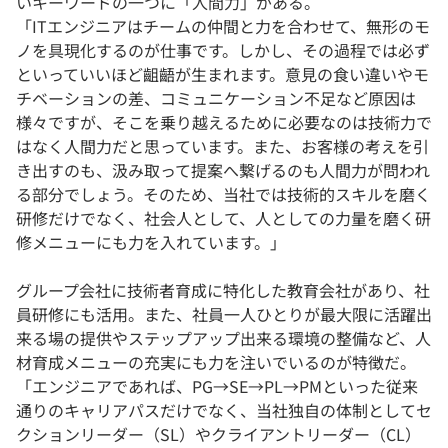
いキーワードの一つに「人間力」がある。
「ITエンジニアはチームの仲間と力を合わせて、無形のモ
ノを具現化するのが仕事です。しかし、その過程では必ず
といっていいほど齟齬が生まれます。意見の食い違いやモ
チベーションの差、コミュニケーション不足など原因は
様々ですが、そこを乗り越えるために必要なのは技術力で
はなく人間力だと思っています。また、お客様の考えを引
き出すのも、汲み取って提案へ繋げるのも人間力が問われ
る部分でしょう。そのため、当社では技術的スキルを磨く
研修だけでなく、社会人として、人としての力量を磨く研
修メニューにも力を入れています。」
グループ会社に技術者育成に特化した教育会社があり、社
員研修にも活用。また、社員一人ひとりが最大限に活躍出
来る場の提供やステップアップ出来る環境の整備など、人
材育成メニューの充実にも力を注いでいるのが特徴だ。
「エンジニアであれば、PG→SE→PL→PMといった従来
通りのキャリアパスだけでなく、当社独自の体制としてセ
クションリーダー（SL）やクライアントリーダー（CL）