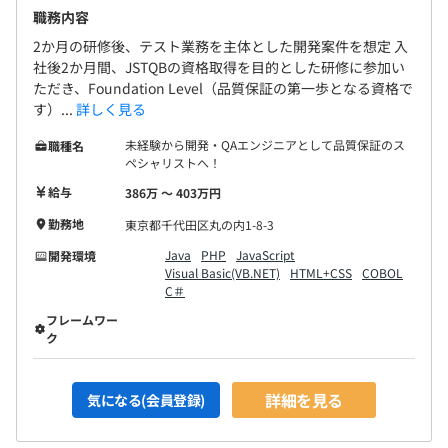
職務内容
2か月の研修後、テスト業務を主体とした開発案件を想定 入
社後2か月間、JSTQBの資格取得を目的とした研修に参加い
ただき、Foundation Level（品質保証の第一歩となる資格で
す）...
詳しく見る
未経験から開発・QAエンジニアとして品質保証のス
職種名
ペシャリストへ！
給与
386万 〜 403万円
勤務地
東京都千代田区丸の内1-8-3
Java
PHP
JavaScript
開発環境
Visual Basic(VB.NET)
HTML+CSS
COBOL
C＃
フレームワー
ク
詳細を見る
気になる(会員登録)