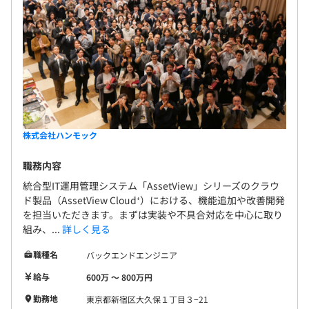
株式会社ハンモック
職務内容
統合型IT運用管理システム「AssetView」シリーズのクラウ
ド製品（AssetView Cloud⁺）における、機能追加や改善開発
を担当いただきます。まずは実装や不具合対応を中心に取り
組み、...
詳しく見る
職種名
バックエンドエンジニア
給与
600万 〜 800万円
勤務地
東京都新宿区大久保１丁目３−21