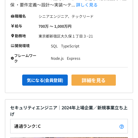
■製品戦略部：4名（PdM2名、デザイナー1名、営業企画
保 ・要件定義〜設計〜実装〜テ...
詳しく見る
1名）
職種名
シニアエンジニア、テックリード
■開発部：製品戦略部とは別に開発部がありエンジニア、
QAエンジニア、SREが50名ほど在籍しています。
給与
700万 〜 1,000万円
※Eng/PdM/デザイナー/QAが1チームとなって開発を進め
勤務地
東京都新宿区大久保１丁目３−21
るスクラム型開発スタイルも取り入れています。
開発環境
SQL
TypeScript
フレームワー
Node.js
Express
ク
詳細を見る
気になる(会員登録)
機能ごとにチーム編成をしており、4名～8名で担当して
います。
セキュリティエンジニア｜2024年上場企業／新規事業立ち上
日毎PDCA会議を実施し、進捗確認および相談がすぐにで
げ
きる環境にしております。
通過ランク：C