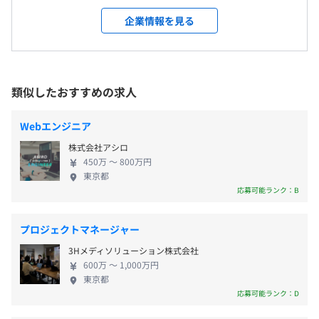
営業ツール
会社の定める場所（テレワークをおこなう場所を含む）
平均残業時間：平均20〜30時間／月
るIT環境をすべての人へ​」をミッションとして、 ３
https://www.hammock.jp/hap/
企業情報を見る
領域（セキュリティ対策、営業支援、業務効率化）
受動喫煙防止措置に関する事項
でソフトウェアビジネスを展開しプロダクトを提供
従業員に対する受動喫煙対策：敷地内禁煙
しているメーカーです。 【好きなことを、好きな場
《年間休日：123日》※2022年度実績
所で、好きなスタイルで】 ハンモックは風通しのよ
類似したおすすめの求人
・完全週休2日制（土・日）
い社風で、自分の能力をフルに発揮できるのが自慢
・PDCA会議または日毎ブリーフィング（報告会）の実施/
・祝日
です。 チャレンジ精神旺盛で自分自身をますます伸
週毎アイデア共有会議の実施
Webエンジニア
・年末年始休暇
ばしたい人にはぴったりの職場です。 仕事は自分の
副都心線、都営大江戸線「東新宿」駅
・研修の実施、資格手当・報奨金・書籍購入補助制度
株式会社アシロ
ペースで考え、判断しながら取り組む体制が整って
B1出口を出て左方向へ徒歩1分
・コードレビューペアプログラミングの実施
450万 〜 800万円
いるので、 必ずやりがいを感じることができます。
・勉強会、ワークショップの開催
東京都
そして努力した結果は正当に評価し、給与面・待遇
・オフィス図書館の運営
応募可能ランク：B
・テレワーク手当（月3万円／6カ月ごとに支給 ※テレ
面でしっかりお応えします。 貴方の実力を最大限に
ワーク勤務対象者）
発揮していただけます！ 【市場ニーズのある製品を
プロジェクトマネージャー
・通勤交通費（上限月3万円 ※バス通勤は最寄駅まで2㎞
リアルタイムに開発可能◎ともに成長しよう】 常に
3Hメディソリューション株式会社
以上の場合のみ支給対象）
最先端の技術を追求し、市場価値の高い自社製品を
BTOデスクトップ機（Core i7 3.6GHz同等 / メモリ64GB
600万 〜 1,000万円
・残業手当
つくり続け、売り上げを伸ばし続けることは 必然的
以上）、27インチモニタ、
東京都
に社員ひとりひとりの成長とリンクして、会社の成
MacBook、Windowsノート
応募可能ランク：D
長につながっています。 また自社製品を扱う会社で