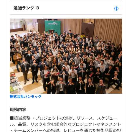
データベース：MySQL、DynamoDB
通過ランク：B
3カ月（期間中、労働条件の変更はありません）
プロジェクト管理：JIRA、Backlog、Git
【職場環境】
・週4リモートワーク、フレックス利用可のため、時間や
場所にとらわれず、柔軟な働き方が可能です。
・チーム間でのコミュニケーションや情報共有が活発で、
メンバーからの意見やアイディアも言いやすい環境です。
目標管理制度（MBO）では、年２回の業績目標設定とそ
の評価を実施しています。
株式会社ハンモック
年１回の人事考課ではチームやプロダクトへの貢献、本人
の成長などを評価。
職務内容
■担当業務 ・プロジェクトの進捗、リソース、スケジュー
ル、品質、リスクを含む総合的なプロジェクトマネジメント
・チームメンバーへの指導、レビューを通じた技術品質の担