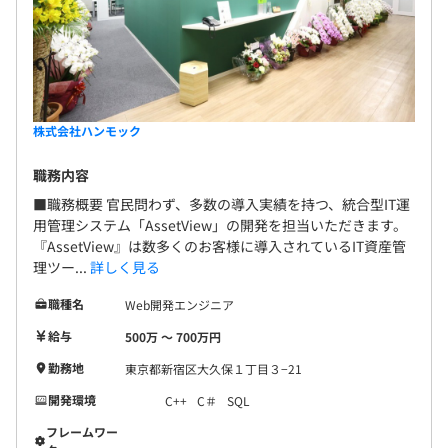
株式会社ハンモック
職務内容
■職務概要 官民問わず、多数の導入実績を持つ、統合型IT運
用管理システム「AssetView」の開発を担当いただきます。
『AssetView』は数多くのお客様に導入されているIT資産管
理ツー...
詳しく見る
職種名
Web開発エンジニア
給与
500万 〜 700万円
勤務地
東京都新宿区大久保１丁目３−21
開発環境
C++
C＃
SQL
フレームワー