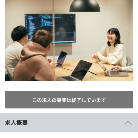
イベント・セミナー
paiza times
再チャレンジ結果一覧
リファレンス
インタビュー
note
就活成功ガイド
プラン
個人向けプラン
法人向けプラン
学校向けプラン
契約内容・クーポン
この求人の募集は終了しています
求人概要