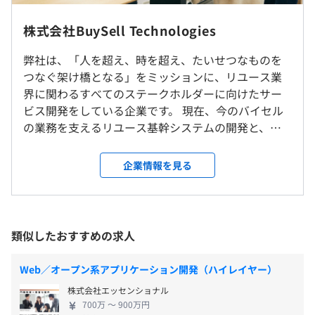
・ビジネス理解浸透会
・社外アウトプットを強めるワーキンググループ作成
◎ハイブリッドワーク（基本週3日の出社を推奨）
株式会社BuySell Technologies
10：00～19：00
・MVV浸透イベント
・チームによって出社日や出社日数が異なります。
休憩時間：13:00〜14:00（60分）
・個人の事情によって柔軟に対応可能です。
弊社は、「人を超え、時を超え、たいせつなものを
平均残業時間：平均20時間程度／月
つなぐ架け橋となる」をミッションに、リユース業
界に関わるすべてのステークホルダーに向けたサー
就業場所の変更範囲
【自社プロダクト】
ビス開発をしている企業です。 現在、今のバイセル
＜雇入時＞
・リユースプラットフォーム Cosmos
の業務を支えるリユース基幹システムの開発と、リ
本社および自宅
《年間休日：128日》
- リユースに必要な機能をすべて網羅し、買取から販売
ユース業界の未来を切り開くプラットフォーム開発
＜変更範囲＞
・完全週休2日制（土・日）
まで一気通貫してデータ管理できることを目指すプロダク
を行なっています。 買取から販売までの一連の業務
会社の定める場所（テレワークをおこなう場所を含む）
企業情報を見る
・祝日
ト群です。
がマイクロサービスで表現されており、各プロダク
・夏季休暇
- 業務の自動化、データの一元管理やAI導入などによる
トチームがリアル特有の課題解決に日々取り組んで
・年末年始休暇
受動喫煙防止措置に関する事項
全社の業務効率化を目指しています。
います。自動化・効率化、データの一元管理やAI導入
・産前産後休暇
従業員に対する受動喫煙対策：敷地内禁煙（喫煙場所あ
など、アナログが主流だった業界だからこそテクノ
類似したおすすめの求人
・育児休暇
り）
【プロダクト開発事例】
ロジーによって事業をスケールするポテンシャルが
・介護休暇
・CRM：顧客対応・SFAシステム
まだまだあります。 また、弊社はリユース業界No.1
・結婚休暇
Web／オープン系アプリケーション開発（ハイレイヤー）
- インサイドセールスで利用する顧客管理システム。
のテックカンパニーを目指しており、事業だけでな
・有給休暇
- 電話対応業務に最適な操作性や画面配置を実現。
株式会社エッセンショナル
くエンジニア組織も急成長しています。メンバーの増
・慶弔休暇
- AIにより自動的にアポランク（商材ランク）を推定。
東京メトロ丸の内線
700万 〜 900万円
加に伴う開発横断組織の誕生、開発生産性への意識