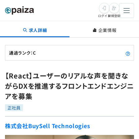
ログイン
新規登録
求人詳細
企業情報
転職・キャリア
未経験転職
求人検索
通過ランク：C
新卒就活
求人検索
インタビュー
【React】ユーザーのリアルな声を聞きな
学習
求人検索
インタビュー
転職成功ガイド
がらDXを推進するフロントエンドエンジニ
本選考
スキルチェック
講座一覧
アを募集
転職成功ガイド
転職エージェント
ゲーム・マンガ
インターン
プログラミング言語
正社員
問題集
メディア
SQL
4択課題
株式会社BuySell Technologies
新卒エージェント
paizaとは？
Tech Team Journal
評価結果一覧
ナレッジ