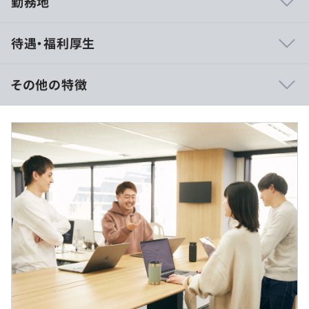
勤務地
◼︎バイセルのテック組織は「顔を合わせて働く組織」であ
待遇・福利厚生
りたいと考えています。直接的なコミュニケーションによ
り意思決定を加速し、チームビルディングを最大化するこ
とで生産性の高い組織の実現を目指しています。
その他の特徴
◼︎一人ひとりの裁量が大きく、成長の糧となる成功も失敗
も数多く経験できます。
・賃金形態：年俸制
◼︎課題解決に向けてユーザーと非常に近い距離で開発がで
・賃金の決定方法：当社規定により決定いたします
きます。
・月給：590,000円〜
・基本給：492,000円～
◼︎開発組織の成長に向けた取り組み
・固定残業代：25時間分、98,000円～（超過分は別途
取締役CTOの今村が着任以降、エンジニア組織は35名か
支給）
ら90名まで増加しており、今後も拡大を予定しています。
一方で組織横断の知見共有や事業部連携が不足していた
り、次世代のEMやTLを育成するスキームが確立していな
いなど課題が浮かび上がってきました。私たちは「バイセ
ルテックイシュー」と称して、日々課題解決への取り組み
（※
想定年収
は年収提示額を保証するものではありません）
をおこななっています。