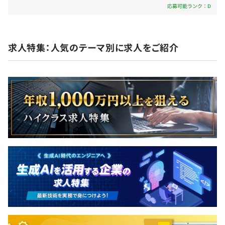
応募可能ランク：D
・自社主催勉強会の定期実施（社内 / 社外）
社会保険完備（健康保険・厚生年金加入・雇用保険・労災
保険）
求人特集：人気のテーマ別に求人をご紹介
相談のうえ、ご希望のマシンを支給します。
無期雇用
スクラム
3カ月（期間中の労働条件変更等はなし）
Elasticsearch