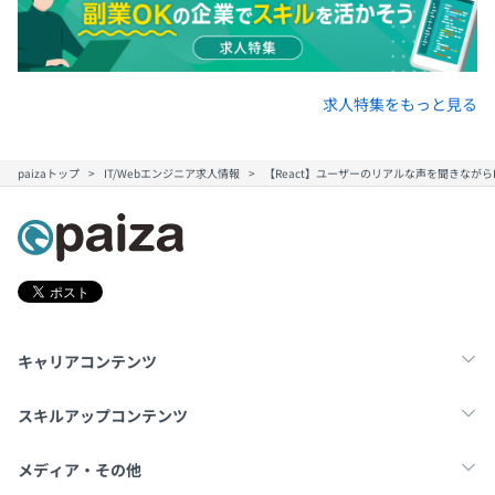
・コンテナ技術：Docker, Kubernetes
・Data Warehouse：BigQuery
・ETL：Cloud Functions, Dataform
・データコレクタ：Dataflow, Pub/Sub
求人特集をもっと見る
・Database：Cloud SQL, Cloud Spanner, AlloyDB,
PostgreDB（Amazon RDS）
・構成管理：Terraform
paizaトップ
IT/Webエンジニア求人情報
【React】ユーザーのリアルな声を聞きなが
・監視：Cloud Monitoring, NewRelic
・ワークフロー：Airflow
・CI/CD：GitHub Actions
【選択型キャリアアップ制度】
キャリアコンテンツ
・キャリアアップ先として組織をまとめるマネジメント職
転職・キャリア
未経験転職
新卒就活
か、専門性を追求するエキスパート職かを選択できます。
スキルアップコンテンツ
・半期毎の目標設定と振り返りによる評価をしています。
・成果だけではなく、エンジニアとして推奨される行動も
学習
スキルチェック
マンガ・ゲーム
メディア・その他