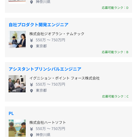
など
神奈川県
- 査定員スケジュールの検索効率向上、ルート効率の良
・『新宿御苑前駅』から徒歩6分
改善や社外へのアウトプットを強めるワーキンググ
応募可能ランク：D
いアポの算出。
・『四谷三丁目駅』から徒歩7分
ループなど、理想のエンジニア組織・文化づくりを
都営地下鉄新宿線
目指して精力的な活動が行われています。
・Store：店舗買取システム
・『曙橋駅』から徒歩13分
自社プロダクト開発エンジニア
・交通費全額支給
- 店舗買取の業務フローをシステム化。
株式会社ジオプラン・ナムテック
・インフルエンザ予防接種全額補助
- AIを用いたOCRにより情報入力手間を削減。
550万 〜 750万円
・出産祝金
東京都
- 画像からAIを用いた商品の特定により査定をアシス
応募可能ランク：B
・社用携帯・社用PC貸与
ト。
・リモートワーク環境補助
・ウォーターサーバー完備
アシスタントプリンシパルエンジニア
・慶弔金（出産/死亡）
イグニション・ポイント フォース株式会社
・健康診断費用全額補助
社内研修を実施し、その後もOJTでフォローをいたしま
550万 〜 750万円
・社内購入割引制度
東京都
す。
応募可能ランク：C
・提携不動産会社紹介
スキルアップや成長を支援する制度もございます。（下記
参照）
・書籍購入全額会社負担
PL
・資格取得手当
株式会社ハートソフト
昇給：年2回（8月・2月）
・AWSやGCPの学習費補助
550万 〜 750万円
・勉強会やカンファレンスへの参加費/旅費全額負担
神奈川県