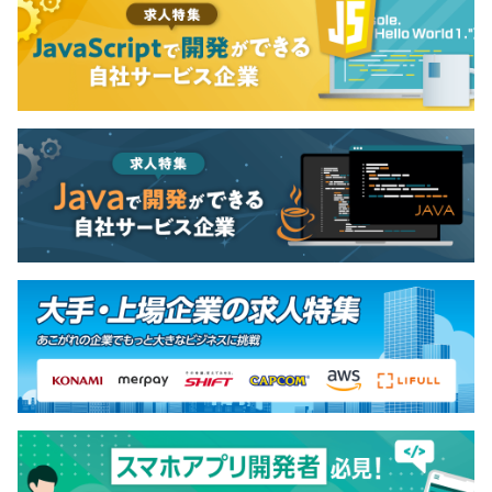
【チームの特徴】
・事業部と互いにリスペクトし合い、良質なフィードバッ
クを貰いながら開発を進めています。
・開発生産性への意識が高く、Findy Team+ Award を3
年連続受賞しています。
・仕様がトップダウンで降りることはなく、エンジニアが
「なぜつくるか」を理解した上で開発をしています。
・業務を通して得た知見をtech blogや外部登壇で発表す
ることを推奨しています。
【プロダクト開発環境】
・インフラ：GCP, AWS
・プロジェクトデザイン：Miro, Figma
・利用言語やフレームワーク：Python, Go, SQL
・ドキュメント管理：Confluence, Google Drive
・チケット管理：Jira
・コミュニケーション：Slack