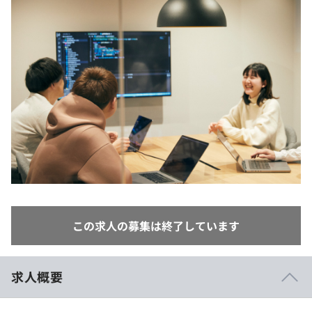
イベント・セミナー
paiza times
再チャレンジ結果一覧
リファレンス
インタビュー
note
就活成功ガイド
プラン
個人向けプラン
法人向けプラン
学校向けプラン
契約内容・クーポン
この求人の募集は終了しています
求人概要