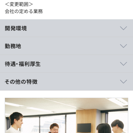
＜変更範囲＞
会社の定める業務
開発環境
勤務地
◼︎バイセルのテック組織は「顔を合わせて働く組織」であ
待遇・福利厚生
りたいと考えています。直接的なコミュニケーションによ
り意思決定を加速し、チームビルディングを最大化するこ
とで生産性の高い組織の実現を目指しています。
その他の特徴
◼︎一人ひとりの裁量が大きく、成長の糧となる成功も失敗
も数多く経験できます。
■賃金形態：年俸制（年俸を12分割）
◼︎課題解決に向けてユーザーと非常に近い距離で開発がで
■賃金の決定方法：当社規定により決定
きます。
■月給：660,000円〜（固定残業代を含む）
■基本給：555,000円～
◼︎開発組織の成長に向けた取り組み
■固定残業代：111,000円～（25時間分）
取締役CTOの今村が着任以降、エンジニア組織は35名か
※超過分は別途支給