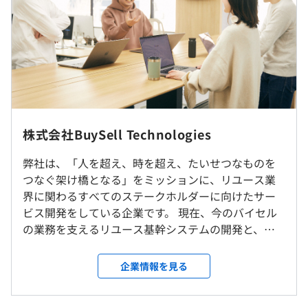
ら90名まで増加しており、今後も拡大を予定しています。
※ 25時間残業をしなくても、25時間分の見込残業代を
一方で組織横断の知見共有や事業部連携が不足していた
支給
り、次世代のEMやTLを育成するスキームが確立していな
いなど課題が浮かび上がってきました。私たちは「バイセ
ルテックイシュー」と称して、日々課題解決への取り組み
をおこななっています。
・ビジネス理解浸透会
（※
想定年収
は年収提示額を保証するものではありません）
・社外アウトプットを強めるワーキンググループ作成
◎ハイブリッドワーク（基本週3日の出社を推奨）
株式会社BuySell Technologies
・MVV浸透イベント
・チームによって出社日や出社日数が異なります。
・個人の事情によって柔軟に対応可能です。
弊社は、「人を超え、時を超え、たいせつなものを
10：00～19：00
つなぐ架け橋となる」をミッションに、リユース業
休憩時間：13:00〜14:00（60分）
界に関わるすべてのステークホルダーに向けたサー
就業場所の変更範囲
平均残業時間：平均20時間程度／月
【自社プロダクト】
ビス開発をしている企業です。 現在、今のバイセル
＜雇入時＞
・リユースプラットフォーム Cosmos
の業務を支えるリユース基幹システムの開発と、リ
本社および自宅
- リユースに必要な機能をすべて網羅し、買取から販売
ユース業界の未来を切り開くプラットフォーム開発
＜変更範囲＞
まで一気通貫してデータ管理できることを目指すプロダク
を行なっています。 買取から販売までの一連の業務
会社の定める場所（テレワークをおこなう場所を含む）
企業情報を見る
《年間休日：128日》
ト群です。
がマイクロサービスで表現されており、各プロダク
・完全週休2日制（土・日）
- 業務の自動化、データの一元管理やAI導入などによる
トチームがリアル特有の課題解決に日々取り組んで
・祝日
受動喫煙防止措置に関する事項
全社の業務効率化を目指しています。