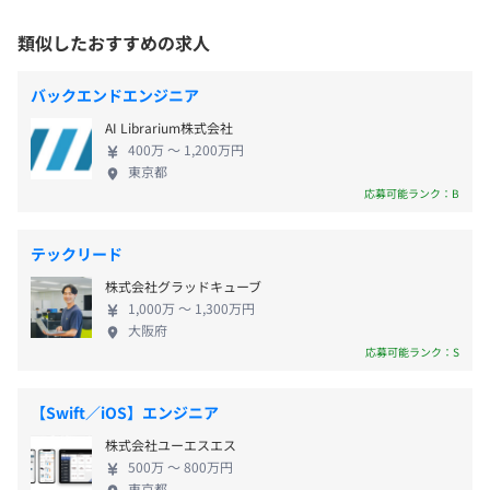
います。自動化・効率化、データの一元管理やAI導入
・夏季休暇
従業員に対する受動喫煙対策：敷地内禁煙（喫煙場所あ
など、アナログが主流だった業界だからこそテクノ
類似したおすすめの求人
・年末年始休暇
り）
【プロダクト開発事例】
ロジーによって事業をスケールするポテンシャルが
・産前産後休暇
・CRM：顧客対応・SFAシステム
まだまだあります。 また、弊社はリユース業界No.1
・育児休暇
バックエンドエンジニア
- インサイドセールスで利用する顧客管理システム。
のテックカンパニーを目指しており、事業だけでな
・介護休暇
- 電話対応業務に最適な操作性や画面配置を実現。
AI Librarium株式会社
くエンジニア組織も急成長しています。メンバーの増
・結婚休暇
- AIにより自動的にアポランク（商材ランク）を推定。
東京メトロ丸の内線
400万 〜 1,200万円
加に伴う開発横断組織の誕生、開発生産性への意識
・有給休暇
東京都
- 査定員スケジュールの検索効率向上、ルート効率の良
・『新宿御苑前駅』から徒歩6分
改善や社外へのアウトプットを強めるワーキンググ
応募可能ランク：B
・慶弔休暇
いアポの算出。
・『四谷三丁目駅』から徒歩7分
ループなど、理想のエンジニア組織・文化づくりを
など
都営地下鉄新宿線
目指して精力的な活動が行われています。
・Store：店舗買取システム
・『曙橋駅』から徒歩13分
テックリード
- 店舗買取の業務フローをシステム化。
株式会社グラッドキューブ
- AIを用いたOCRにより情報入力手間を削減。
1,000万 〜 1,300万円
・交通費全額支給
大阪府
- 画像からAIを用いた商品の特定により査定をアシス
応募可能ランク：S
・インフルエンザ予防接種全額補助
ト。
・出産祝金
・社用携帯・社用PC貸与
【Swift／iOS】エンジニア
・リモートワーク環境補助
株式会社ユーエスエス
・ウォーターサーバー完備
・AWS／GCPの利用トライアルサポート
500万 〜 800万円
東京都