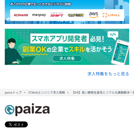
ることを推奨しています。
【プロダクト開発環境】
・インフラ：GCP / AWS
・プロジェクトデザイン：Miro / Figma
・利用言語やフレームワーク：Go / Python / React.js
・CI/CD：GitHub Actions
・プロジェクトデザイン：Miro / Figma
・ドキュメント管理：Confluence / Google Drive
・チケット管理：Jira
・コミュニケーション：Slack
求人特集をもっと見る
・バージョン管理：GitHub
・その他：Sentry / NewRelic / Findy Team+
paizaトップ
IT/Webエンジニア求人情報
【EM】高い開発生産性とリアルな課題解決！
【選択型キャリアアップ制度】
・キャリアアップ先として組織をまとめるマネジメント職
か、専門性を追求するエキスパート職かを選択できます。