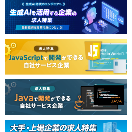
3カ月（期間中の労働条件変更等はなし）
Docker、Terraform
Elasticsearch
【チームの特徴】
・事業部と互いにリスペクトし合い、良質なフィードバッ
クを貰いながら開発を進めています。
・開発生産性への意識が高く、Findy Team+ Award を3
年連続受賞しています。
・仕様がトップダウンで降りることはなく、エンジニアが
「なぜつくるか」を理解した上で開発をしています。
・業務を通して得た知見をtech blogや外部登壇で発表す