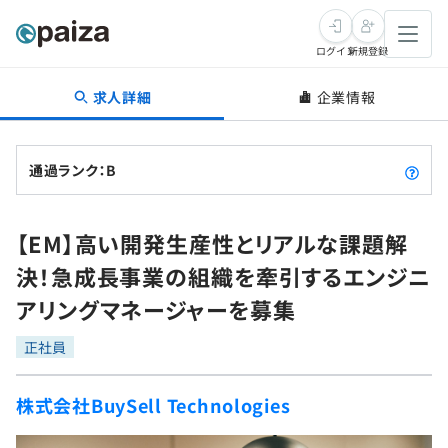
ログイン
新規登録
求人詳細
企業情報
転職・キャリア
未経験転職
求人検索
通過ランク：B
新卒就活
求人検索
インタビュー
【EM】高い開発生産性とリアルな課題解
学習
求人検索
インタビュー
転職成功ガイド
決！急成長事業の組織を牽引するエンジニ
本選考
スキルチェック
講座一覧
アリングマネージャーを募集
転職成功ガイド
転職エージェント
ゲーム・マンガ
インターン
プログラミング言語
正社員
問題集
メディア
SQL
4択課題
株式会社BuySell Technologies
新卒エージェント
paizaとは？
Tech Team Journal
評価結果一覧
ナレッジ