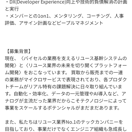
・DX(Developer Experience)向上や技術的負債解消の計画
と実行
・メンバーとの1on1、メンタリング、コーチング、人事
評価、アサイン計画などピープルマネジメント
【募集背景】
現在、〈バイセルの業務を支えるリユース基幹システムの
開発〉と〈リユース業界の未来を切り開くプラットフォー
ム開発〉をおこなっています。 買取から販売までの一連
の業務がマイクロサービスで表現されており、各プロダク
トチームがリアル特有の課題解決に日々取り組んでいま
す。自動化・効率化、データの一元管理やAI導入など、ア
ナログが主流だった業界だからこそテクノロジーによって
事業をスケールするポテンシャルがまだまだあります。
また、私たちはリユース業界No.1のテックカンパニーを
目指しており、事業だけでなくエンジニア組織も急成長し