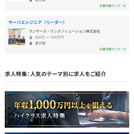
・慶弔金（出産/死亡）
・技術書籍の購入補助
応募可能ランク：B
・健康診断費用全額補助
・LT会やもくもく会の開催
・社内購入割引制度
・カンファレンス／社外勉強会参加の補助
・提携不動産会社紹介
・資格取得費用の補助（資格対象に条件あり、合格時に受
サーバエンジニア（リーダー）
験費用負担）
ランサーズ・ワンズソリューション株式会社
など
500万 〜 750万円
東京都
応募可能ランク：D
昇給：年2回（8月・2月）
相談のうえ、ご希望のマシンを支給します。
求人特集：人気のテーマ別に求人をご紹介
社会保険完備（健康保険・厚生年金加入・雇用保険・労災
保険）
スクラム
無期雇用