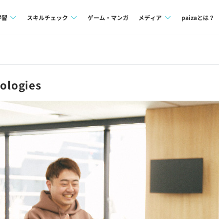
学習
スキルチェック
ゲーム・マンガ
メディア
paizaとは？
講座一覧
プログラミング言語
Tech Team Journal
問題集
SQL
paiza times
logies
4択課題
評価結果一覧
note
ント
ナレッジ
再チャレンジ結果一覧
ミナー
リファレンス
プラン
ド
個人向けプラン
法人向けプラン
学校向けプラン