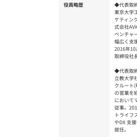
役員略歴
◆代表取
東京大学
ケティン
式会社AV
ベンチャ
幅広く支
2016年
取締役社長
◆代表取締
立教大学
クルート
の営業を
において
従事。20
トライフ
やDX 支
就任。