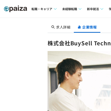
転職・キャリア
未経験転職
新卒就活
求人検索
求人検索
求人検索
求人詳細
企業情報
本選考
インタビュー
インタビュー
インターン
株式会社BuySell Techno
転職成功ガイド
転職成功ガイド
新卒エージェ
転職エージェント
イベント・セ
インタビュー
就活成功ガイ