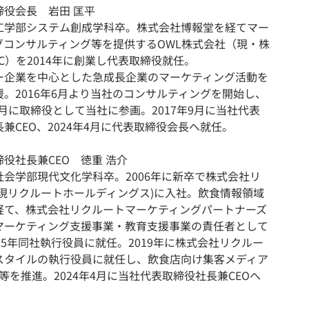
締役会長 岩田 匡平
工学部システム創成学科卒。株式会社博報堂を経てマー
グコンサルティング等を提供するOWL株式会社（現・株
iC）を2014年に創業し代表取締役就任。
ー企業を中心とした急成長企業のマーケティング活動を
援。2016年6月より当社のコンサルティングを開始し、
10月に取締役として当社に参画。2017年9月に当社代表
兼CEO、2024年4月に代表取締役会長へ就任。
役社長兼CEO 徳重 浩介
社会学部現代文化学科卒。2006年に新卒で株式会社リ
(現リクルートホールディングス)に入社。飲食情報領域
経て、株式会社リクルートマーケティングパートナーズ
マーケティング支援事業・教育支援事業の責任者として
15年同社執行役員に就任。2019年に株式会社リクルー
スタイルの執行役員に就任し、飲食店向け集客メディア
援等を推進。2024年4月に当社代表取締役社⻑兼CEOへ