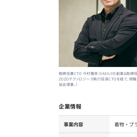
取締役兼CTO 今村雅幸（VASILYの創業&取締役
ZOZOテクノロジーズ執行役員CTOを経て、現職
協会理事。）
企業情報
事業内容
着物・ブ