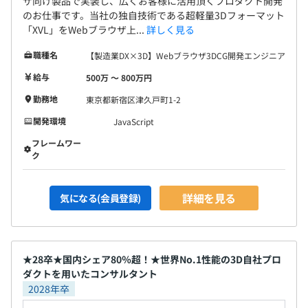
ザ向け製品で実装し、広くお客様に活用頂くプロダクト開発
全社：約100名
のお仕事です。当社の独自技術である超軽量3Dフォーマット
うちエンジニア：約50名、非エンジニア職：50名
「XVL」をWebブラウザ上...
詳しく見る
職種名
【製造業DX×3D】Webブラウザ3DCG開発エンジニア
給与
500万 〜 800万円
勤務地
東京都新宿区津久戸町1-2
開発環境
JavaScript
フレームワー
ク
詳細を見る
気になる(会員登録)
設計製造分野でのグラフィックス受託開発を行っている会
社や、ゲーム業界でのCGツール開発の経験を経て
ラティステクノロジーに入社、以降５年以上に渡り
★28卒★国内シェア80％超！★世界No.1性能の3D自社プロ
OpenGLを用いたグラフィックスの基盤開発を担当。
ダクトを用いたコンサルタント
2028年卒