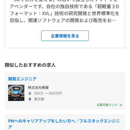
する技術の実装により、ネットワーク環境での 3D データ
アベンダーです。自社の独自技術である「超軽量３D
就業場所の変更範囲
■フレックスタイム制（標準労働時間：8時間）
共有に最適な形式です。
フォーマット：XVL」技術の研究開発と世界標準化を
＜雇入時＞
コアタイム／11：00〜15：00
目指し、関連ソフトウェアの開発および販売をおこ
東京本社、および自宅
フレキシブルタイム／7：00〜22：00
現在、干渉チェック機能を搭載した DMU や 3D ビジュア
なっています。 XVLは度重なる深化とDX化の波によ
＜変更範囲＞
休憩時間：休憩60分 ※昼食時間は業務の都合により各々
ル作業指示書を作成するソリューションが市場で高く評価
り、「日本のものづくり企業の根幹を担う3D」とし
会社の定める場所（テレワークを行う場所を含む）
企業情報を見る
の自主性に任せています
されています。当社の XVL は世界中の自動車産業、航空
て確固たる地位を築き始めています。高精度・高性能
平均残業時間：平均20時間程度／月
機産業、電機産業等多くの製造業の企業で採用されていま
を求められる製造業をはじめとするお客さまに認め
受動喫煙防止措置に関する事項
す。
られ、20年以上活用されてきました。 しかし、まだ
従業員に対する受動喫煙対策：屋内全面禁煙
まだ3Dのチカラが充分に活用され尽くしているとは
類似したおすすめの求人
製造業の大手では、3D CADの普及により蓄積された 3Dデ
考えていません。AR・VR・MRといった拡張現実との
【年間休日120日以上】
ータの有効活用を目的に、XVL製品を全社規模で導入する
融合や、AIなどを組み合わせることにより、さらなる
■完全週休2日制（土・日）
開発エンジニア
ケースが増加し、国内外で急速に普及が進んでいます。
技術進化と社会貢献につながると確信しています。私
■祝日
各線「飯田橋駅」より徒歩7分
株式会社網屋
たちはこれからも25年間で積み重ねられたことを発
■年末年始休暇
【導入実績】
500万 〜 900万円
展させ、進化し続けてゆくことを目指しています。
■夏季休暇（5日間）
東京都
〜XVL製品を導入いただいている主な企業（一例）〜
世界にはばたくソフトウェアを開発／販売したい、
応募可能ランク：A
■有給休暇
■自動車関連
という志ある方と一緒にさらなるチャレンジをして
■慶弔休暇
トヨタ自動車 株式会社
ゆきたいと考えています。 「高い技術力をもって世
■リフレッシュ休暇（長期勤続者表彰5年ごと）
本田技研工業 株式会社
PMへのキャリアアップをしたい方へ／フルスタックエンジニ
界に挑戦しよう」という気概を持っている方、また
ア
など
MAN Trucks（ドイツ）