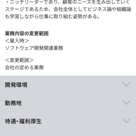
・ニッチリーダーであり、顧客のニーズを生み出していく
ステージであるため、会社全体としてビジネス論や組織論
も学習しながら仕事に取り組む姿勢がある。
業務内容の変更範囲
＜雇入時＞
ソフトウェア開発関連業務
＜変更範囲＞
会社の定める業務
開発環境
勤務地
■様々な大企業に導入されている製品があり、社会的イン
待遇・福利厚生
パクトが大きい。
■学会やイベント参加等の自己研鑽について、提案をすれ