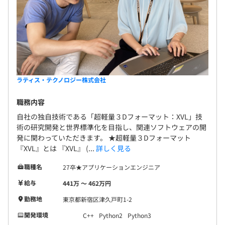
ラティス・テクノロジー株式会社
職務内容
自社の独自技術である「超軽量３Dフォーマット：XVL」技
術の研究開発と世界標準化を目指し、関連ソフトウェアの開
発に関わっていただきます。 ★超軽量３Dフォーマット
『XVL』とは 『XVL』 (...
詳しく見る
職種名
27卒★アプリケーションエンジニア
給与
441万 〜 462万円
勤務地
東京都新宿区津久戸町1-2
開発環境
C++
Python2
Python3