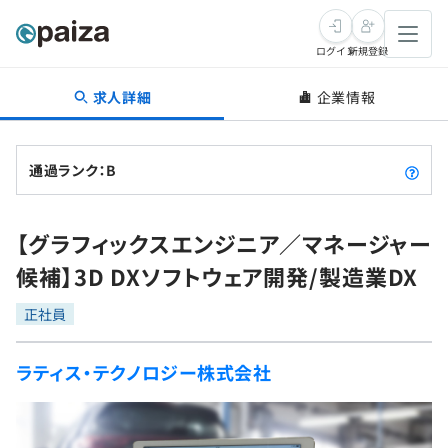
ログイン
新規登録
求人詳細
企業情報
転職・キャリア
未経験転職
求人検索
通過ランク：B
新卒就活
求人検索
インタビュー
【グラフィックスエンジニア／マネージャー
学習
求人検索
インタビュー
転職成功ガイド
候補】3D DXソフトウェア開発/製造業DX
本選考
スキルチェック
講座一覧
転職成功ガイド
転職エージェント
正社員
ゲーム・マンガ
インターン
プログラミング言語
問題集
ラティス・テクノロジー株式会社
メディア
SQL
4択課題
新卒エージェント
paizaとは？
Tech Team Journal
評価結果一覧
ナレッジ