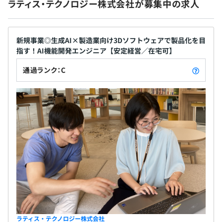
ホシザキ電機 株式会社
ラティス・テクノロジー株式会社が募集中の求人
三菱農機 株式会社
社会保険完備（健康保険〈関東ITソフトウェア健康保険組
Philips（オランダ）
合加入〉・厚生年金保険、雇用保険・労災保険）
新規事業◎生成AI×製造業向け3Dソフトウェアで製品化を目
■航空機
指す！AI機能開発エンジニア【安定経営／在宅可】
Lockheed Martin（アメリカ）
通過ランク：C
The Boeing Company（アメリカ）
無期雇用
宇宙航空研究開発機構
■建築／建材
大和ハウス工業 株式会社
3カ月（期間中、待遇の変更はありません）
TOTO 株式会社
■金型
アルパインプレシジョン 株式会社
株式会社 ツバメックス
山形カシオ 株式会社
※その他多数
ラティス・テクノロジー株式会社