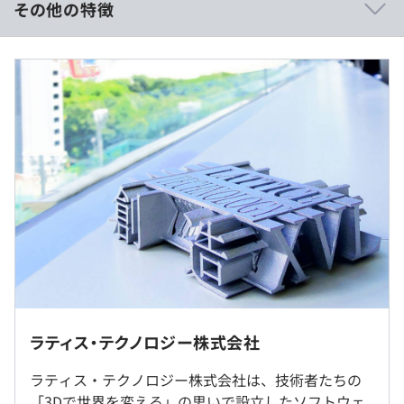
ば積極的承認される。
その他の特徴
■日次・週次の定期ミーティングで進捗確認をおこない、
いつでも相談できる環境をつくっています。
想定年収：5,090,750円 ～ 7,959,000円
■週1回のグループMTG、月1回の開発全体MTGで振り返
・月給 36.3625万円 〜 56.85万円
りやナレッジ共有をおこなっています。
・上記⽉収には固定残業代 86,600～135,400円/⽉を含
みます
・固定残業代の相当時間：40時間/月
・40時間以上は残業手当を支給
・試用期間（3か月間）も条件は変わりません
【開発実績】
・賞与は年2回、約2ヶ月分を支給（上記の年収に含まれ
■世界最高水準の基本性能を備えた超軽量3Dフォーマッ
ます）、業績に応じて業績賞与別途支給（上記の年収とは
ト「XVL」による業務効率化製品群
別途支給されます）
「XVL」 (eXtensible Virtual world description
Language) は、XML (eXtensible Markup Language) をベ
ースとした超軽量 3D 表現として、ラティスが提唱する表
現形式です。XVL を用いることで、3D CAD などで生成さ
■原則出社（週2日までリモートワーク可）
れたデータを数百分の1 にまで軽量化することができま
自宅でコツコツ取り組みつつ、出社時には仲間と雑談して
ラティス・テクノロジー株式会社
す。
（※
想定年収
は年収提示額を保証するものではありません）
新たなアイデアに挑戦できます！
※転勤はありません。
ラティス・テクノロジー株式会社は、技術者たちの
また、メモリが少ない環境で巨大な 3D データを高速表示
「3Dで世界を変える」の思いで設立したソフトウェ