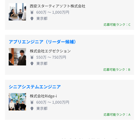
「会社とともに成長したい」という熱い情熱を持っ
西安スターティアソフト株式会社
ている方、ラティス・テクノロジーという舞台で、
■造船／重工業
600万 〜 1,000万円
一緒にチャレンジしてみませんか。 当社は働きやす
東京都
常石造船 株式会社
い環境づくりに努めています。 リモートワーク制度
応募可能ランク：C
■残業手当（40時間を超過した場合）
新潟原動機 株式会社
やフレックス勤務制度を導入し、比較的自由度の高
■通勤費（会社規定に基づき支給）
三菱重工業 株式会社
い働き方を実現していただけます。 また、月平均残
アプリエンジニア（リーダー候補）
■資格取得支援・手当あり
富士重工業 株式会社
業時間は、全社平均10時間程度。 プライベートも充
■退職金制度あり
株式会社エグゼクション
実させていただける環境で、ライフワークバランス
■精密機器
550万 〜 750万円
も充実しています。
東京都
オリンパス 株式会社
応募可能ランク：B
カシオ計算機 株式会社
ソニー 株式会社
賞与実績：年2回（6月、12月）
シニアシステムエンジニア
株式会社 ニコン
※別途、業績連動賞与あり
ブラザー工業 株式会社
株式会社Ridge-i
600万 〜 1,000万円
東京都
■産業機器
応募可能ランク：A
ウシオ電機 株式会社
年2回
東芝メディカルシステムズ 株式会社
日立建機 株式会社