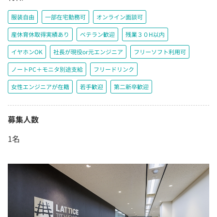
服装自由
一部在宅勤務可
オンライン面談可
産休育休取得実績あり
ベテラン歓迎
残業３０H以内
イヤホンOK
社長が現役or元エンジニア
フリーソフト利用可
ノートPC＋モニタ別途支給
フリードリンク
女性エンジニアが在籍
若手歓迎
第二新卒歓迎
募集人数
1名