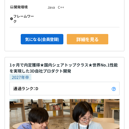
開発環境
Java
C++
フレームワー
ク
詳細を見る
気になる(会員登録)
1ヶ月で内定獲得★国内シェアトップクラス★世界No.1性能
を実現した3D自社プロダクト開発
2027年卒
通過ランク：D