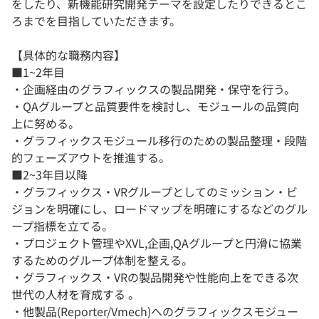
をしたり、新機能研究開発テーマを設定したりできるとこ
ろまでを目指していただきます。
【具体的な職務内容】
■1~2年目
・企画経由のグラフィックスの製品開発・保守を行う。​
・QAグループと品質要件を検討し、モジュールの品質向
上に努める。​
・グラフィックスモジュール移行のための製品整理・段階
的フェーズアウトを推進する。
■2~3年目以降
・グラフィックス・VRグループとしてのミッション・ビ
ジョンを明確にし、ロードマップを明確にするなどのグル
ープ指標を立てる。​
・プロジェクト管理やXVL,企画,QAグループと円滑に協業
するためのグループ体制を整える。​
・グラフィックス・VRの製品開発や性能向上をできる次
世代の人材を育成する 。​
・他製品(Reporter/Vmech)へのグラフィックスモジュー