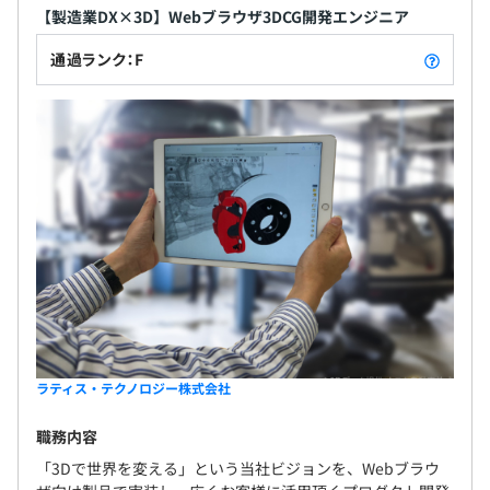
【製造業DX×3D】Webブラウザ3DCG開発エンジニア
通過ランク：F
・新しい技術があれば、積極的に導入してみて社内で検証
し、製品化を検討します。
・半年スパンで開発内容を検討し、工数と加味したうえ
で実施します。
・穏やかな人が多く、落ち着いた雰囲気で腰を据えて開発
ラティス・テクノロジー株式会社
に取り組めます。
職務内容
「3Dで世界を変える」という当社ビジョンを、Webブラウ