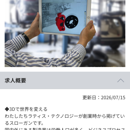
イベント・セミナー
paiza times
再チャレンジ結果一覧
リファレンス
インタビュー
note
就活成功ガイド
プラン
個人向けプラン
法人向けプラン
学校向けプラン
求人概要
契約内容・クーポン
更新日：2026/07/15
◆3Dで世界を変える
わたしたちラティス・テクノロジーが創業時から掲げてい
るスローガンです。
国内外にある製造業は労働人口が多く、ビジネスプロセス