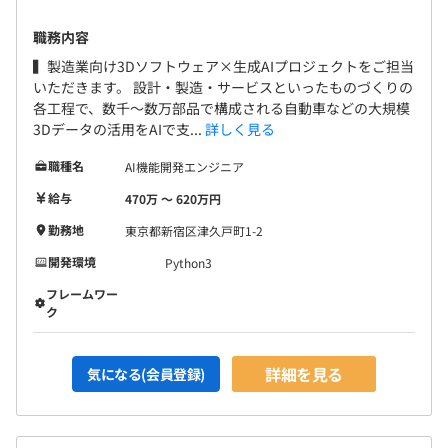
職務内容
▍製造業向け3Dソフトウェア×生成AIプロジェクトをご担当
■各種研修制度があります。
いただきます。 設計・製造・サービスといったものづくりの
■eラーニングシステム「Udemy」を自由に利用できま
各工程で、数千～数万部品で構成される自動車などの大規模
す。
3Dデータの活用をAIで支...
詳しく見る
■業務に関連するスキルアップに必要な技術書は会社負担
職種名
AI機能開発エンジニア
で購入できます。
給与
470万 〜 620万円
勤務地
東京都新宿区津久戸町1-2
開発環境
Python3
相談のうえ、ご希望のマシンを支給します。
フレームワー
ク
オブジェクト指向、ウォーターフォール、アジャイル、ペ
詳細を見る
気になる(会員登録)
アプロ、チケット駆動開発