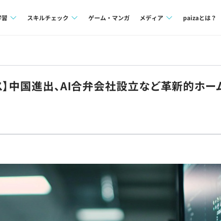
学習
スキルチェック
ゲーム・マンガ
メディア
paizaとは？
講座一覧
プログラミング言語
Tech Team Journal
問題集
SQL
paiza times
ス】中国進出、AI合弁会社設立など革新的ホー
4択課題
評価結果一覧
note
ント
ナレッジ
再チャレンジ結果一覧
ミナー
リファレンス
プラン
ド
個人向けプラン
法人向けプラン
学校向けプラン