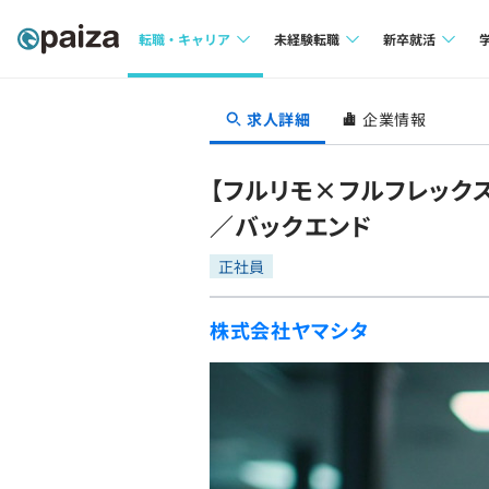
転職・キャリア
未経験転職
新卒就活
求人検索
求人検索
求人検索
求人詳細
企業情報
本選考
インタビュー
インタビュー
インターン
【フルリモ×フルフレック
転職成功ガイド
転職成功ガイド
／バックエンド
新卒エージェ
転職エージェント
正社員
イベント・セ
株式会社ヤマシタ
インタビュー
就活成功ガイ