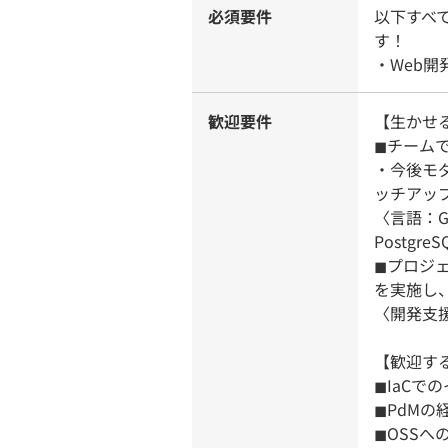
必須要件
以下すべ
す！
・Web
歓迎要件
【生かせ
◼︎チー
・今後モ
ッチアッ
〈言語：
Postgre
◼︎プロ
を実施し
〈開発支援ツ
【歓迎す
◼︎IaC
◼︎PdMの
◼︎OSSへの