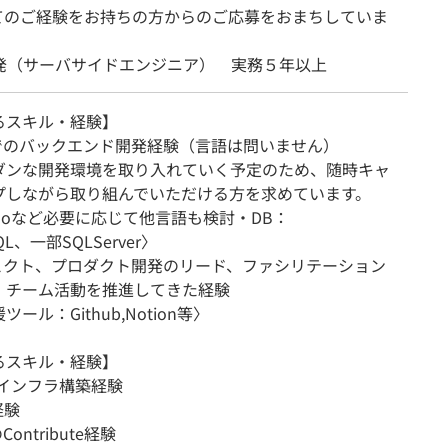
てのご経験をお持ちの方からのご応募をおまちしていま
開発（サーバサイドエンジニア） 実務５年以上
るスキル・経験】
ムでのバックエンド開発経験（言語は問いません）
ダンな開発環境を取り入れていく予定のため、随時キャ
プしながら取り組んでいただける方を求めています。
Goなど必要に応じて他言語も検討・DB：
SQL、一部SQLServer〉
ジェクト、プロダクト開発のリード、ファシリテーション
、チーム活動を推進してきた経験
ール：Github,Notion等〉
るスキル・経験】
でのインフラ構築経験
経験
Contribute経験